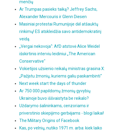
menčių
Ar Trumpas pasieks taiką? Jeffrey Sachs,
Alexander Mercouris ir Glenn Diesen
Masiniai protestai Rumunijoje dėl atšauktų
rinkimų! ES atskleidžia savo antidemokratinį
veidą.
„Vergai nekovoja“: AfD atstovė Alice Weidel
išskirtinis interviu leidiniui „The American
Conservative"
Vokietijos užsienio reikalų ministras grasina X:
„Pažįstu žmonių, kuriems galiu paskambinti“
Next week start the days of thunder
Ar 750 000 papildomų žmonių gyvybių
Ukrainoje buvo iššvaistyta be reikalo?
Uždarymo šalininkams, cenzoriams ir
priverstinio skiepijimo gerbėjams - blogi laikai!
The Military Origins of Facebook
Kas, po velnių, nutiko 1971 m. arba: kiek laiko