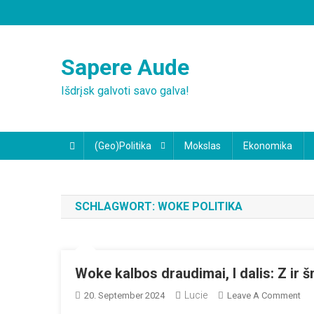
Skip
to
content
Sapere Aude
Išdrįsk galvoti savo galva!
(Geo)Politika
Mokslas
Ekonomika
SCHLAGWORT:
WOKE POLITIKA
Woke kalbos draudimai, I dalis: Z ir š
Lucie
On
20. September 2024
Leave A Comment
Wo