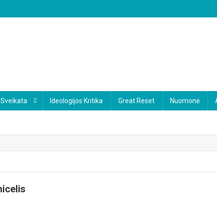
Sveikata
Ideologijos Kritika
Great Reset
Nuomonė
nicelis
ke