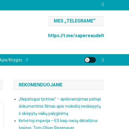
MES „TELEGRAME“
https://t.me/sapereaudelt
Apie/knygos
REKOMENDUOJAME
„Nepatogus tyrimas“ – apdovanojimas pelnęs
dokumentinis filmas apie mokslinį neskiepytų
ir skiepytų vaikų palyginimą
Ketvirtoji imperija – ES kaip nacių diktatūros
tęsinys. Tom-Oliver Regenauer