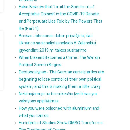
False Binaries that 'Limit the Spectrum of
Acceptable Opinion' in the COVID-19 Debate
and Perpetuate Lies Told by The Powers That
Be (Part 1)
Borisas Johnsonas dabar pripažįsta, kad
Ukrainos nacionalistai neleido V. Zelenskiui
įgyvendinti 2019 m. taikos susitarimo
When Dissent Becomes a Crime: The War on
Political Speech Begins
Debtpocalypse - The German cartel parties are
beginning to lose control of their own political
system, and this is making them a little crazy
Nekilnojamojo turto mokesčio įvedimas yra
valstybės apiplėšimas
How you were poisoned with aluminium and
what you can do
Hundreds of Studies Show DMSO Transforms