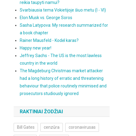
reikia taupyti namui?
Svarbiausia tema Vokietijoje šiuo metu (I - VI)
Elon Musk vs. George Soros
Sasha Latypova: My research summarized for
a book chapter
Rainer Mausfeld - Kodėl karas?
Happy new year!
Jeffrey Sachs - The US is the most lawless
country in the world
The Magdeburg Christmas market attacker
had a long history of erratic and threatening
behaviour that police routinely minimised and
prosecutors studiously ignored
RAKTINIAI ŽODŽIAI
Bill Gates
cenzūra
coronavirusas