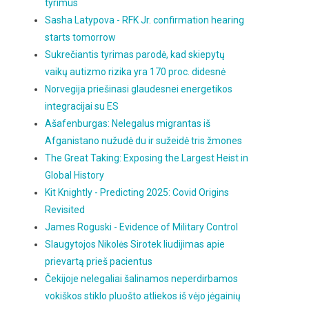
tyrimus
Sasha Latypova - RFK Jr. confirmation hearing
starts tomorrow
Sukrečiantis tyrimas parodė, kad skiepytų
vaikų autizmo rizika yra 170 proc. didesnė
Norvegija priešinasi glaudesnei energetikos
integracijai su ES
Ašafenburgas: Nelegalus migrantas iš
Afganistano nužudė du ir sužeidė tris žmones
The Great Taking: Exposing the Largest Heist in
Global History
Kit Knightly - Predicting 2025: Covid Origins
Revisited
James Roguski - Evidence of Military Control
Slaugytojos Nikolės Sirotek liudijimas apie
prievartą prieš pacientus
Čekijoje nelegaliai šalinamos neperdirbamos
vokiškos stiklo pluošto atliekos iš vėjo jėgainių