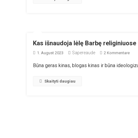
Jun
Kar
Išb
Lyt
Tap
Kla
Kas išnaudoja lėlę Barbę religiniuos
Iš
Sapereaude
Zu
1. August 2023
2 Kommentare
Mo
Kas
Pr
Būna geras kinas, blogas kinas ir būna ideologiz
Išna
Lėlę
Barb
Skaityti daugiau
Reli
Karu