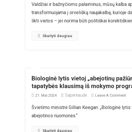
Valdžiai ir bažnyčioms palaiminus, mūsų kalba ap
Ka
transformuojama į orvelišką naujakalbę, kurioje d
Dra
I
likti vietos – jei norima būti politiškai korektiški
Dal
Z
Skaityti daugiau
Ir
Šni
Biologinė lytis vietoj „abejotinų pažiū
tapatybės klausimą iš mokymo prog
Sapereaude
On
21. Mai 2024
Leave A Comment
Bio
Švietimo ministrė Gillian Keegan: „Biologinė lytis
Lyti
abejotinos nuomonės.“
Vie
„ab
Paž
Skaityti daugiau