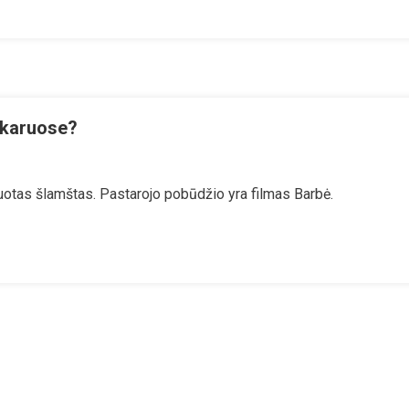
gtinė
alystė
raukia
inės
atybės
usimą
e karuose?
kymo
ogramos
uotas šlamštas. Pastarojo pobūdžio yra filmas Barbė.
udoja
ę
giniuose
ose?