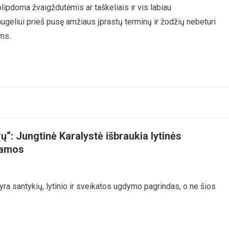
lipdoma žvaigždutėmis ar taškeliais ir vis labiau
lbos
augeliui prieš pusę amžiaus įprastų terminų ir žodžių nebeturi
udimai,
ems.
is:
celis
rų“: Jungtinė Karalystė išbraukia lytinės
ramos
loginė
 yra santykių, lytinio ir sveikatos ugdymo pagrindas, o ne šios
s
toj
ejotinų
iūrų“: