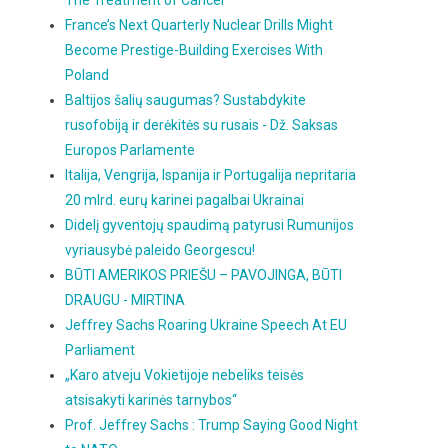
The Treatment of Cancer
France’s Next Quarterly Nuclear Drills Might
Become Prestige-Building Exercises With
Poland
Baltijos šalių saugumas? Sustabdykite
rusofobiją ir derėkitės su rusais - Dž. Saksas
Europos Parlamente
Italija, Vengrija, Ispanija ir Portugalija nepritaria
20 mlrd. eurų karinei pagalbai Ukrainai
Didelį gyventojų spaudimą patyrusi Rumunijos
vyriausybė paleido Georgescu!
BŪTI AMERIKOS PRIEŠU – PAVOJINGA, BŪTI
DRAUGU - MIRTINA
Jeffrey Sachs Roaring Ukraine Speech At EU
Parliament
„Karo atveju Vokietijoje nebeliks teisės
atsisakyti karinės tarnybos“
Prof. Jeffrey Sachs : Trump Saying Good Night