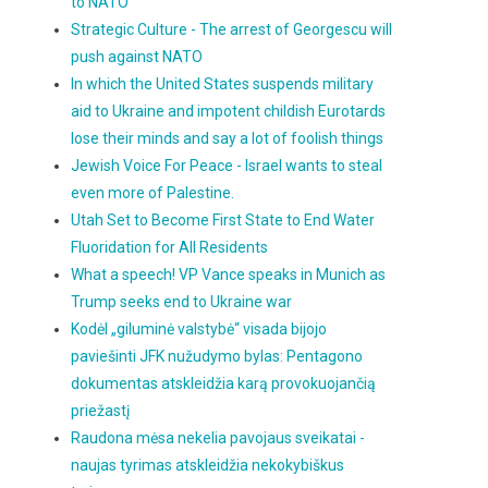
to NATO
Strategic Culture - The arrest of Georgescu will
push against NATO
In which the United States suspends military
aid to Ukraine and impotent childish Eurotards
lose their minds and say a lot of foolish things
Jewish Voice For Peace - Israel wants to steal
even more of Palestine.
Utah Set to Become First State to End Water
Fluoridation for All Residents
What a speech! VP Vance speaks in Munich as
Trump seeks end to Ukraine war
Kodėl „giluminė valstybė“ visada bijojo
paviešinti JFK nužudymo bylas: Pentagono
dokumentas atskleidžia karą provokuojančią
priežastį
Raudona mėsa nekelia pavojaus sveikatai -
naujas tyrimas atskleidžia nekokybiškus