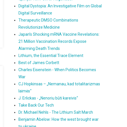
Digital Dystopia: An Investigative Film on Global
Digital Surveillance
Therapeutic DMSO Combinations
Revolutionize Medicine
Japan’s Shocking mRNA Vaccine Revelations:
21 Million Vaccination Records Expose
Alarming Death Trends
Lithium, the Essential Trace Element
Best of James Corbett
Charles Eisenstein - When Politics Becomes
War
CJ Hopkinsas – „Nemanau, kad totalitarizmas
laimės“
J. Erlickas - „Nenoriu būti kareivis“
Take Back Our Tech
Dr. Michael Nehls - The Lithium Salt March
Benjamin Abelow: How the west brought war
to ukraine