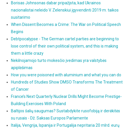
Borisas Johnsonas dabar pripažįsta, kad Ukrainos
nacionalistai neleido V. Zelenskiui įgyvendinti 2019 m. taikos
susitarimo
When Dissent Becomes a Crime: The War on Political Speech
Begins
Debtpocalypse - The German cartel parties are beginning to
lose control of their own political system, and this is making
them a little crazy
Nekilnojamojo turto mokesčio įvedimas yra valstybės
apiplėšimas
How you were poisoned with aluminium and what you can do
Hundreds of Studies Show DMSO Transforms The Treatment
of Cancer
France’s Next Quarterly Nuclear Drills Might Become Prestige-
Building Exercises With Poland
Baltijos šalių saugumas? Sustabdykite rusofobiją ir derėkitės
su rusais - Dž. Saksas Europos Parlamente
Italija, Vengrija, Ispanija ir Portugalija nepritaria 20 mlrd. eurų