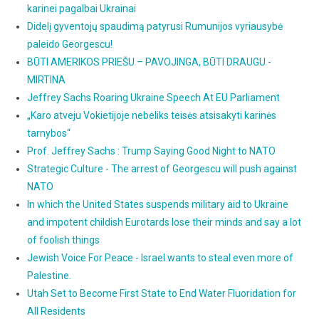
karinei pagalbai Ukrainai
Didelį gyventojų spaudimą patyrusi Rumunijos vyriausybė
paleido Georgescu!
BŪTI AMERIKOS PRIEŠU – PAVOJINGA, BŪTI DRAUGU -
MIRTINA
Jeffrey Sachs Roaring Ukraine Speech At EU Parliament
„Karo atveju Vokietijoje nebeliks teisės atsisakyti karinės
tarnybos“
Prof. Jeffrey Sachs : Trump Saying Good Night to NATO
Strategic Culture - The arrest of Georgescu will push against
NATO
In which the United States suspends military aid to Ukraine
and impotent childish Eurotards lose their minds and say a lot
of foolish things
Jewish Voice For Peace - Israel wants to steal even more of
Palestine.
Utah Set to Become First State to End Water Fluoridation for
All Residents