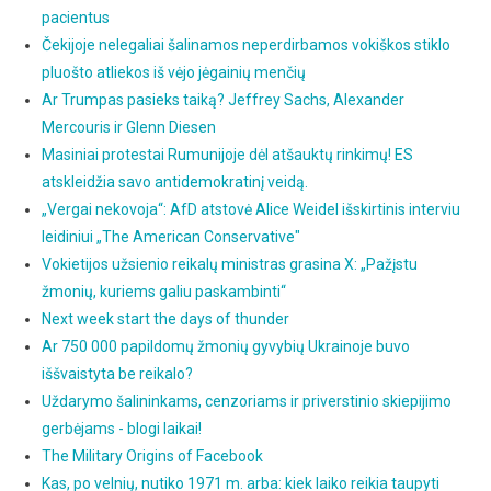
pacientus
Čekijoje nelegaliai šalinamos neperdirbamos vokiškos stiklo
pluošto atliekos iš vėjo jėgainių menčių
Ar Trumpas pasieks taiką? Jeffrey Sachs, Alexander
Mercouris ir Glenn Diesen
Masiniai protestai Rumunijoje dėl atšauktų rinkimų! ES
atskleidžia savo antidemokratinį veidą.
„Vergai nekovoja“: AfD atstovė Alice Weidel išskirtinis interviu
leidiniui „The American Conservative"
Vokietijos užsienio reikalų ministras grasina X: „Pažįstu
žmonių, kuriems galiu paskambinti“
Next week start the days of thunder
Ar 750 000 papildomų žmonių gyvybių Ukrainoje buvo
iššvaistyta be reikalo?
Uždarymo šalininkams, cenzoriams ir priverstinio skiepijimo
gerbėjams - blogi laikai!
The Military Origins of Facebook
Kas, po velnių, nutiko 1971 m. arba: kiek laiko reikia taupyti