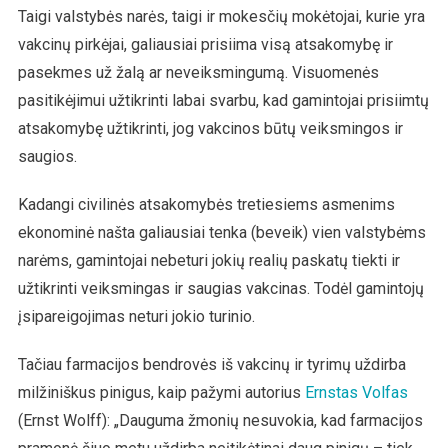
Taigi valstybės narės, taigi ir mokesčių mokėtojai, kurie yra
vakcinų pirkėjai, galiausiai prisiima visą atsakomybę ir
pasekmes už žalą ar neveiksmingumą. Visuomenės
pasitikėjimui užtikrinti labai svarbu, kad gamintojai prisiimtų
atsakomybę užtikrinti, jog vakcinos būtų veiksmingos ir
saugios.
Kadangi civilinės atsakomybės tretiesiems asmenims
ekonominė našta galiausiai tenka (beveik) vien valstybėms
narėms, gamintojai nebeturi jokių realių paskatų tiekti ir
užtikrinti veiksmingas ir saugias vakcinas. Todėl gamintojų
įsipareigojimas neturi jokio turinio.
Tačiau farmacijos bendrovės iš vakcinų ir tyrimų uždirba
milžiniškus pinigus, kaip pažymi autorius
Ernstas Volfas
(Ernst Wolff): „Dauguma žmonių nesuvokia, kad farmacijos