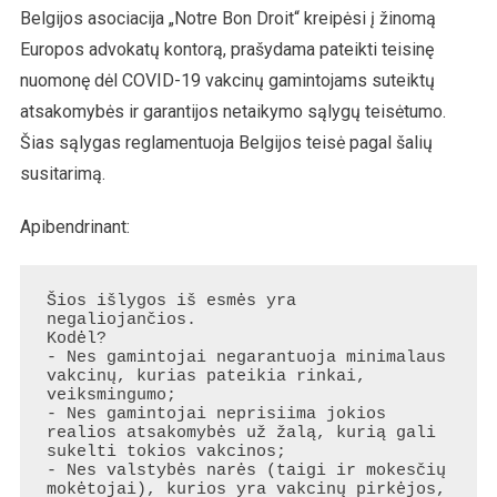
Belgijos asociacija „Notre Bon Droit“ kreipėsi į žinomą
Europos advokatų kontorą, prašydama pateikti teisinę
nuomonę dėl COVID-19 vakcinų gamintojams suteiktų
atsakomybės ir garantijos netaikymo sąlygų teisėtumo.
Šias sąlygas reglamentuoja Belgijos teisė pagal šalių
susitarimą.
Apibendrinant:
Šios išlygos iš esmės yra 
negaliojančios.

Kodėl?

- Nes gamintojai negarantuoja minimalaus 
vakcinų, kurias pateikia rinkai, 
veiksmingumo;

- Nes gamintojai neprisiima jokios 
realios atsakomybės už žalą, kurią gali 
sukelti tokios vakcinos;

- Nes valstybės narės (taigi ir mokesčių 
mokėtojai), kurios yra vakcinų pirkėjos, 