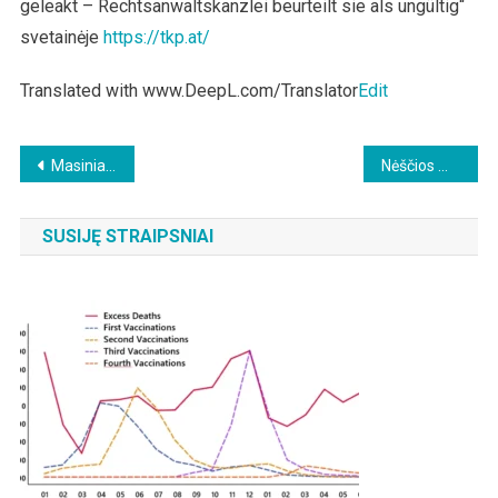
geleakt – Rechtsanwaltskanzlei beurteilt sie als ungültig“
svetainėje
https://tkp.at/
Translated with www.DeepL.com/Translator
Edit
Beitragsnavigation
Masiniai testai Vienoje duoda klaidingus rezultatus ir žlugdo verslą
Nėščios moterys neturėtų skiepytis COVID vakcina
SUSIJĘ STRAIPSNIAI