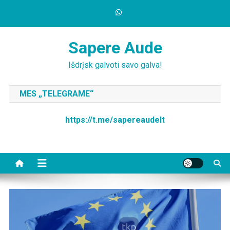
Skip
to
content
Sapere Aude
Išdrįsk galvoti savo galva!
MES „TELEGRAME“
https://t.me/sapereaudelt