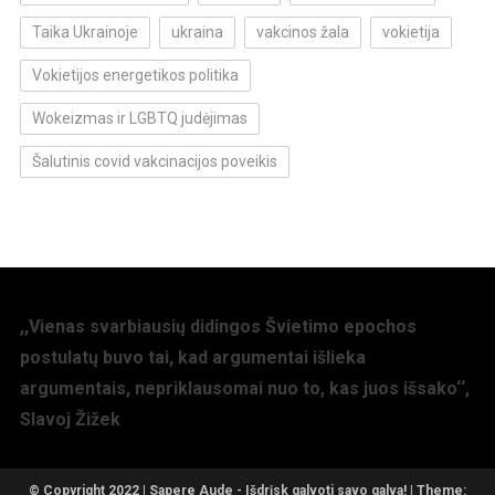
Taika Ukrainoje
ukraina
vakcinos žala
vokietija
Vokietijos energetikos politika
Wokeizmas ir LGBTQ judėjimas
Šalutinis covid vakcinacijos poveikis
,,Vienas svarbiausių didingos Švietimo epochos
postulatų buvo tai, kad argumentai išlieka
argumentais, nepriklausomai nuo to, kas juos išsako‘‘,
Slavoj Žižek
© Copyright 2022 | Sapere Aude - Išdrįsk galvoti savo galva!
|
Theme: