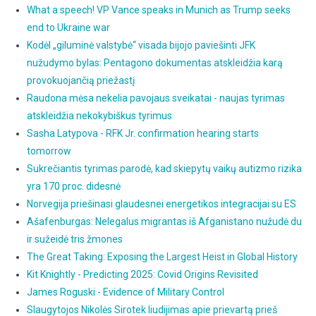
What a speech! VP Vance speaks in Munich as Trump seeks
end to Ukraine war
Kodėl „giluminė valstybė“ visada bijojo paviešinti JFK
nužudymo bylas: Pentagono dokumentas atskleidžia karą
provokuojančią priežastį
Raudona mėsa nekelia pavojaus sveikatai - naujas tyrimas
atskleidžia nekokybiškus tyrimus
Sasha Latypova - RFK Jr. confirmation hearing starts
tomorrow
Sukrečiantis tyrimas parodė, kad skiepytų vaikų autizmo rizika
yra 170 proc. didesnė
Norvegija priešinasi glaudesnei energetikos integracijai su ES
Ašafenburgas: Nelegalus migrantas iš Afganistano nužudė du
ir sužeidė tris žmones
The Great Taking: Exposing the Largest Heist in Global History
Kit Knightly - Predicting 2025: Covid Origins Revisited
James Roguski - Evidence of Military Control
Slaugytojos Nikolės Sirotek liudijimas apie prievartą prieš