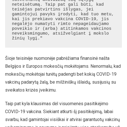
neteisėtumą. Taip pat gali būti, kad 
teisėjas patvirtins išlygas, jei 
gamintojui pavyks įrodyti, kad tuo metu, 
kai jis prekiavo vakcina COVID-19, jis 
negalėjo numatyti rimto nepageidaujamo 
poveikio ir (arba) atitinkamos vakcinos 
neveiksmingumo, atsižvelgiant į mokslo 
žinių lygį."
Šioje teisinėje nuomonėje pabrėžiama finansinė našta
Belgijos ir Europos mokesčių mokėtojams. Nenormalu, kad
mokesčių mokėtojai turėtų padengti bet kokią COVID-19
vakcinų padarytą žalą, be milžiniškų išlaidų, susijusių su
sveikatos krizės įveikimu.
Taip pat kyla klausimas dėl visuomenės pasitikėjimo
COVID-19 vakcina. Siekiant atkurti šį pasitikėjimą, labai
svarbu, kad gamintojai visiškai ir atvirai garantuotų vakcinų