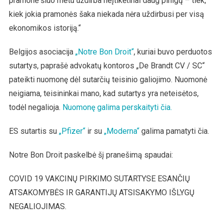
pramonė šiuo metu uždirba neįtikėtinai daug pinigų – tiek,
kiek jokia pramonės šaka niekada nėra uždirbusi per visą
ekonomikos istoriją.“
Belgijos asociacija
„Notre Bon Droit“
, kuriai buvo perduotos
sutartys, paprašė advokatų kontoros „De Brandt CV / SC“
pateikti nuomonę dėl sutarčių teisinio galiojimo. Nuomonė
neigiama, teisininkai mano, kad sutartys yra neteisėtos,
todėl negalioja.
Nuomonę galima perskaityti čia.
ES sutartis su
„Pfizer“
ir su
„Moderna“
galima pamatyti čia.
Notre Bon Droit paskelbė šį pranešimą spaudai:
COVID 19 VAKCINŲ PIRKIMO SUTARTYSE ESANČIŲ
ATSAKOMYBĖS IR GARANTIJŲ ATSISAKYMO IŠLYGŲ
NEGALIOJIMAS.