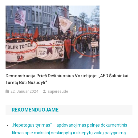
Demonstracija Prieš Dešiniuosius Vokietijoje: „AFD Šalininkai
Turėtų Būti Nužudyti“
22. Januar 2024
sapereaude
REKOMENDUOJAME
„Nepatogus tyrimas“ – apdovanojimas pelnęs dokumentinis
filmas apie mokslinį neskiepytų ir skiepytų vaikų palyginimą