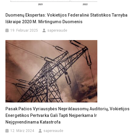
Duomenų Ekspertas: Vokietijos Federalinė Statistikos Tarnyba
Iškraipė 2020 M. Mirtingumo Duomenis
19. Februar 2025
sapereaude
Pasak Pačios Vyriausybės Nepriklausomų Auditorių, Vokietijos
Energetikos Pertvarka Gali Tapti Neįperkama Ir
Neįgyvendinama Katastrofa
12. März 2024
sapereaude