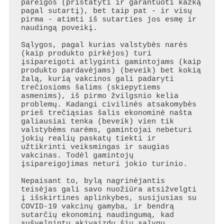
pareigos (pristatyti ir garantuoti kažką 
pagal sutartį), bet taip pat - ir visų 
pirma - atimti iš sutarties jos esmę ir 
naudingą poveikį.

Sąlygos, pagal kurias valstybės narės 
(kaip produkto pirkėjos) turi 
įsipareigoti atlyginti gamintojams (kaip 
produkto pardavėjams) (beveik) bet kokią 
žalą, kurią vakcinos gali padaryti 
trečiosioms šalims (skiepytiems 
asmenims), iš pirmo žvilgsnio kelia 
problemų. Kadangi civilinės atsakomybės 
prieš trečiąsias šalis ekonominė našta 
galiausiai tenka (beveik) vien tik 
valstybėms narėms, gamintojai nebeturi 
jokių realių paskatų tiekti ir 
užtikrinti veiksmingas ir saugias 
vakcinas. Todėl gamintojų 
įsipareigojimas neturi jokio turinio.

Nepaisant to, bylą nagrinėjantis 
teisėjas gali savo nuožiūra atsižvelgti 
į išskirtines aplinkybes, susijusias su 
COVID-19 vakcinų gamyba, ir bendrą 
sutarčių ekonominį naudingumą, kad 
sušvelnintų akivaizdų šių sąlygų 