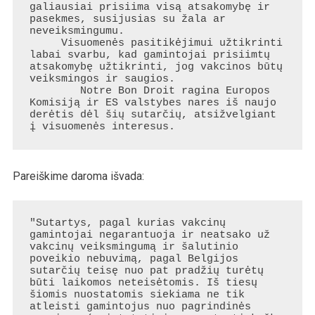
galiausiai prisiima visą atsakomybę ir 
pasekmes, susijusias su žala ar 
neveiksmingumu.

     Visuomenės pasitikėjimui užtikrinti 
labai svarbu, kad gamintojai prisiimtų 
atsakomybę užtikrinti, jog vakcinos būtų 
veiksmingos ir saugios.

        Notre Bon Droit ragina Europos 
Komisiją ir ES valstybes nares iš naujo 
derėtis dėl šių sutarčių, atsižvelgiant 
į visuomenės interesus.
Pareiškime daroma išvada:
"Sutartys, pagal kurias vakcinų 
gamintojai negarantuoja ir neatsako už 
vakcinų veiksmingumą ir šalutinio 
poveikio nebuvimą, pagal Belgijos 
sutarčių teisę nuo pat pradžių turėtų 
būti laikomos neteisėtomis. Iš tiesų 
šiomis nuostatomis siekiama ne tik 
atleisti gamintojus nuo pagrindinės 