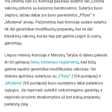
Yra žinoma, kad ES Komisija pasirašė sutartis dėl „Corona“
vakcinų pirkimo su keliomis bendrovėmis. Sutartys buvo
slaptos, tačiau dabar jos buvo paviešintos „Pfizer“ ir
„Moderna“ atveju. Pažymėtina, kad Komisija sudarė sutartis
tik dėl genetiškai modifikuotų preparatų, bet ne dėl
klasikinių vakcinų, kurias taip pat galima įsigyti iš įvairių
gamintojų.
Liepos mėnesį Komisija ir Ministrų Taryba iš dalies pakeitė
iki tol galiojusį
Genų inžinerijos reglamentą
, kad būtų
galima naudoti genetiškai modifikuotas vakcinas. Itin
didelės apimties sutartyse su
„Pfizer“
(104 puslapiai) ir
„Moderna“
(69 puslapiai) buvo nustatytos labai palankios
sąlygos. Jie neprivalo suteikti veiksmingumo garantijų ir
neprivalo prisiimti atsakomybės už bet kokią preparatų
padarytą žalą.