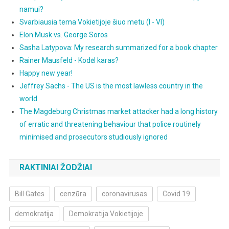
namui?
Svarbiausia tema Vokietijoje šiuo metu (I - VI)
Elon Musk vs. George Soros
Sasha Latypova: My research summarized for a book chapter
Rainer Mausfeld - Kodėl karas?
Happy new year!
Jeffrey Sachs - The US is the most lawless country in the
world
The Magdeburg Christmas market attacker had a long history
of erratic and threatening behaviour that police routinely
minimised and prosecutors studiously ignored
RAKTINIAI ŽODŽIAI
Bill Gates
cenzūra
coronavirusas
Covid 19
demokratija
Demokratija Vokietijoje