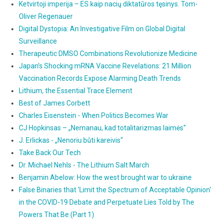
Ketvirtoji imperija – ES kaip nacių diktatūros tęsinys. Tom-
Oliver Regenauer
Digital Dystopia: An Investigative Film on Global Digital
Surveillance
Therapeutic DMSO Combinations Revolutionize Medicine
Japan’s Shocking mRNA Vaccine Revelations: 21 Million
Vaccination Records Expose Alarming Death Trends
Lithium, the Essential Trace Element
Best of James Corbett
Charles Eisenstein - When Politics Becomes War
CJ Hopkinsas – „Nemanau, kad totalitarizmas laimės“
J. Erlickas - „Nenoriu būti kareivis“
Take Back Our Tech
Dr. Michael Nehls - The Lithium Salt March
Benjamin Abelow: How the west brought war to ukraine
False Binaries that 'Limit the Spectrum of Acceptable Opinion'
in the COVID-19 Debate and Perpetuate Lies Told by The
Powers That Be (Part 1)