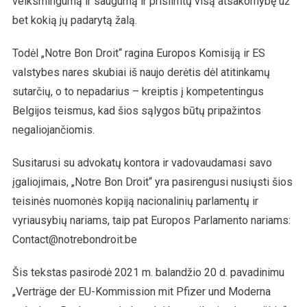
veiksmingumą ir saugumą ir prisiimtų visą atsakomybę už
bet kokią jų padarytą žalą.
Todėl „Notre Bon Droit“ ragina Europos Komisiją ir ES
valstybes nares skubiai iš naujo derėtis dėl atitinkamų
sutarčių, o to nepadarius – kreiptis į kompetentingus
Belgijos teismus, kad šios sąlygos būtų pripažintos
negaliojančiomis.
Susitarusi su advokatų kontora ir vadovaudamasi savo
įgaliojimais, „Notre Bon Droit“ yra pasirengusi nusiųsti šios
teisinės nuomonės kopiją nacionalinių parlamentų ir
vyriausybių nariams, taip pat Europos Parlamento nariams:
Contact@notrebondroit.be
Šis tekstas pasirodė 2021 m. balandžio 20 d. pavadinimu
„Verträge der EU-Kommission mit Pfizer und Moderna