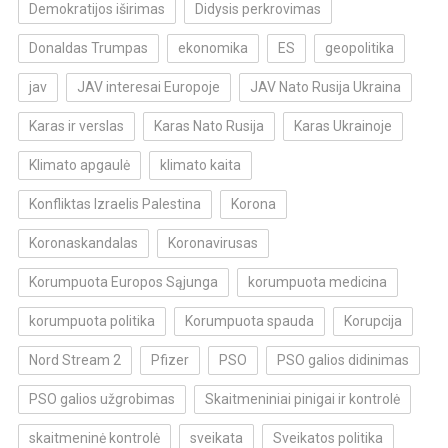
Demokratijos iširimas
Didysis perkrovimas
Donaldas Trumpas
ekonomika
ES
geopolitika
jav
JAV interesai Europoje
JAV Nato Rusija Ukraina
Karas ir verslas
Karas Nato Rusija
Karas Ukrainoje
Klimato apgaulė
klimato kaita
Konfliktas Izraelis Palestina
Korona
Koronaskandalas
Koronavirusas
Korumpuota Europos Sąjunga
korumpuota medicina
korumpuota politika
Korumpuota spauda
Korupcija
Nord Stream 2
Pfizer
PSO
PSO galios didinimas
PSO galios užgrobimas
Skaitmeniniai pinigai ir kontrolė
skaitmeninė kontrolė
sveikata
Sveikatos politika