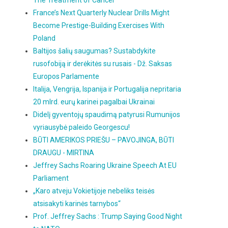
The Treatment of Cancer
France’s Next Quarterly Nuclear Drills Might
Become Prestige-Building Exercises With
Poland
Baltijos šalių saugumas? Sustabdykite
rusofobiją ir derėkitės su rusais - Dž. Saksas
Europos Parlamente
Italija, Vengrija, Ispanija ir Portugalija nepritaria
20 mlrd. eurų karinei pagalbai Ukrainai
Didelį gyventojų spaudimą patyrusi Rumunijos
vyriausybė paleido Georgescu!
BŪTI AMERIKOS PRIEŠU – PAVOJINGA, BŪTI
DRAUGU - MIRTINA
Jeffrey Sachs Roaring Ukraine Speech At EU
Parliament
„Karo atveju Vokietijoje nebeliks teisės
atsisakyti karinės tarnybos“
Prof. Jeffrey Sachs : Trump Saying Good Night