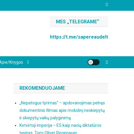
MES „TELEGRAME“
https://t.me/sapereaudelt
Apie/knygos
REKOMENDUOJAME
i
„Nepatogus tyrimas“ – apdovanojimas pelnęs
dokumentinis filmas apie mokslinį neskiepytų
ir skiepytų vaikų palyginimą
Ketvirtoji imperija – ES kaip nacių diktatūros
tęsinys. Tom-Oliver Regenauer