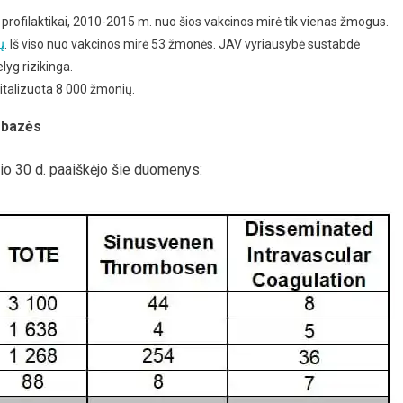
profilaktikai, 2010-2015 m. nuo šios vakcinos mirė tik vienas žmogus.
ų
. Iš viso nuo vakcinos mirė 53 žmonės. JAV vyriausybė sustabdė
lyg rizikinga.
talizuota 8 000 žmonių.
 bazės
io 30 d. paaiškėjo šie duomenys: