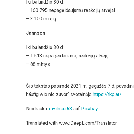
Iki balandžio 30 d:
– 160 795 nepageidaujamų reakcijų atvejai
– 3 100 mirčių
Jannsen
Iki balandžio 30 d:
– 1 513 nepageidaujamų reakcijų atvejų
– 88 mirtys
Šis tekstas pasirodė 2021 m. gegužės 7 d. pavadi
häufig wie nie zuvor“ svetainėje
https://tkp.at/
Nuotrauka:
myilmaz68
auf
Pixabay
Translated with www.DeepL.com/Translator