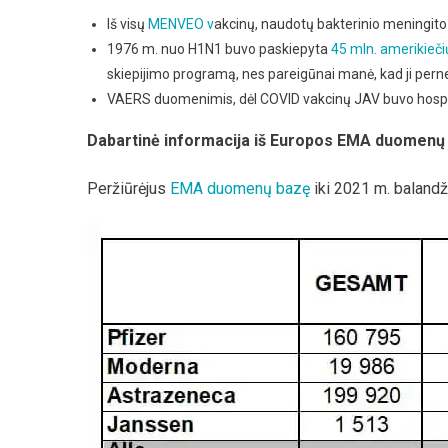
Iš visų
MENVEO v
akcinų, naudotų bakterinio meningito 
1976 m. nuo H1N1 buvo paskiepyta
45 mln. amerikieči
skiepijimo programą, nes pareigūnai manė, kad ji perne
VAERS duomenimis, dėl COVID vakcinų JAV buvo hospi
Dabartinė informacija iš Europos EMA duomenų
Peržiūrėjus
EMA duomenų bazę
iki 2021 m. balandž