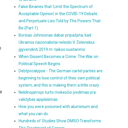
False Binaries that 'Limit the Spectrum of
Acceptable Opinion' in the COVID-19 Debate
and Perpetuate Lies Told by The Powers That
Be (Part 1)
Borisas Johnsonas dabar pripažįsta, kad
Ukrainos nacionalistai neleido V. Zelenskiui
D
įgyvendinti 2019 m. taikos susitarimo
When Dissent Becomes a Crime: The War on
Political Speech Begins
Debtpocalypse - The German cartel parties are
beginning to lose control of their own political
system, and this is making them a little crazy
ir
Nekilnojamojo turto mokesčio įvedimas yra
valstybės apiplėšimas
How you were poisoned with aluminium and
what you can do
Hundreds of Studies Show DMSO Transforms