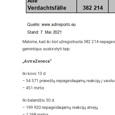
Matome, kad iki šiol užregistruota 382 214 nepageida
gamintojus suskirstyti taip:
„AstraZeneca“
Iki kovo 13 d:
– 54 571 praneštų nepageidaujamų reakcijų į vaistu
– 451 mirtis
Iki balandžio 30 d:
– 199 920 nepageidaujamų reakcijų atvejų
– 1 268 mirtys