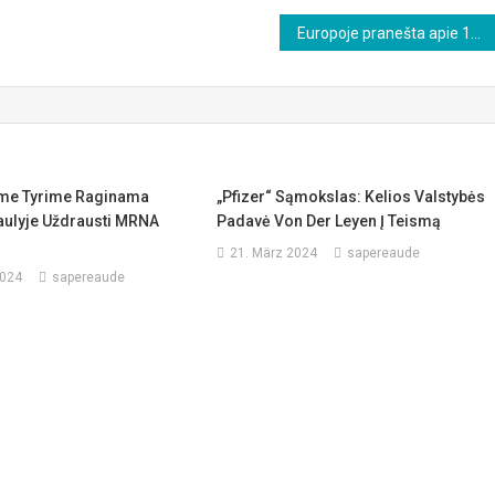
Europoje pranešta apie 19 916 „akių sutrikimų“, įskaitant aklumą, po COVID vakcinos vartojimo
me Tyrime Raginama
„Pfizer“ Sąmokslas: Kelios Valstybės
ulyje Uždrausti MRNA
Padavė Von Der Leyen Į Teismą
21. März 2024
sapereaude
2024
sapereaude