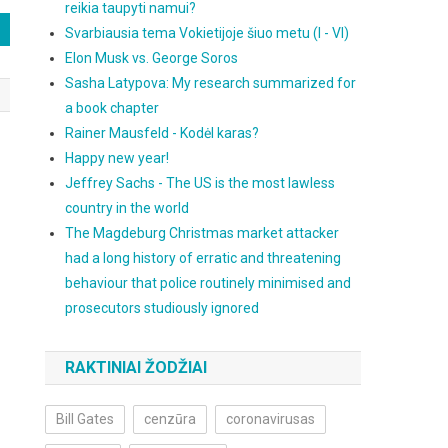
reikia taupyti namui?
Svarbiausia tema Vokietijoje šiuo metu (I - VI)
Elon Musk vs. George Soros
Sasha Latypova: My research summarized for
a book chapter
Rainer Mausfeld - Kodėl karas?
Happy new year!
Jeffrey Sachs - The US is the most lawless
country in the world
The Magdeburg Christmas market attacker
had a long history of erratic and threatening
behaviour that police routinely minimised and
prosecutors studiously ignored
RAKTINIAI ŽODŽIAI
Bill Gates
cenzūra
coronavirusas