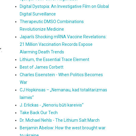
Digital Dystopia: An Investigative Film on Global
Digital Surveillance
Therapeutic DMSO Combinations
Revolutionize Medicine
Japan’s Shocking mRNA Vaccine Revelations:
21 Million Vaccination Records Expose
“.
Alarming Death Trends
Lithium, the Essential Trace Element
Best of James Corbett
Charles Eisenstein - When Politics Becomes
War
CJ Hopkinsas – „Nemanau, kad totalitarizmas
laimės“
J. Erlickas - „Nenoriu būti kareivis“
Take Back Our Tech
Dr. Michael Nehls - The Lithium Salt March
Benjamin Abelow: How the west brought war
to ukraine