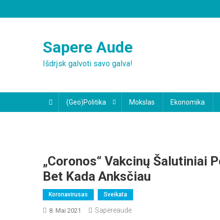
Skip
to
content
Sapere Aude
Išdrįsk galvoti savo galva!
(Geo)Politika
Mokslas
Ekonomika
„Coronos“ Vakcinų Šalutiniai Po
Bet Kada Anksčiau
Koronavirusas
Sveikata
Sapereaude
8. Mai 2021