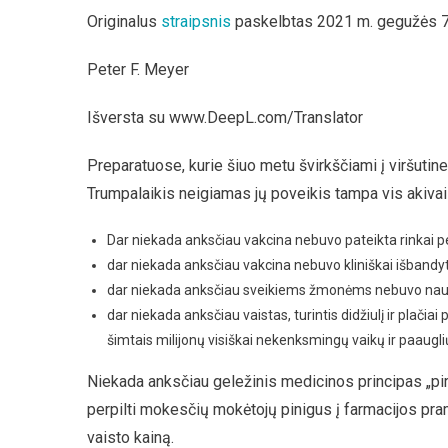
Originalus
straipsnis
paskelbtas 2021 m. gegužės 7
Peter F. Meyer
Išversta su www.DeepL.com/Translator
Preparatuose, kurie šiuo metu švirkščiami į viršutine
Trumpalaikis neigiamas jų poveikis tampa vis akivaiz
Dar niekada anksčiau vakcina nebuvo pateikta rinkai pe
dar niekada anksčiau vakcina nebuvo kliniškai išbandyt
dar niekada anksčiau sveikiems žmonėms nebuvo naud
dar niekada anksčiau vaistas, turintis didžiulį ir plači
šimtais milijonų visiškai nekenksmingų vaikų ir paaugli
Niekada anksčiau geležinis medicinos principas „pi
perpilti mokesčių mokėtojų pinigus į farmacijos pr
vaisto kainą.