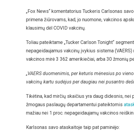
„Fox News“ komentatorius Tuckeris Carlsonas savo n
primena žiūrovams, kad, jo nuomone, vakcinos apskrit
klausimų dėl COVID vakcinų.
Toliau pateiktame „Tucker Carlson Tonight“ segmen
nepageidaujamus vakcinų įvykius sistema (VAERS) r
vakcinos mirė 3 362 amerikiečiai, arba 30 žmonių pe
„VAERS duomenimis, per keturis mėnesius po vienos
vakcinų kartu sudėjus per daugiau nei pusantro de
Tikėtina, kad mirčių skaičius yra daug didesnis, n
žmogaus paslaugų departamentui pateiktomis
atas
mažiau nei 1 proc. nepageidaujamų vakcinos reiškini
Karlsonas savo ataskaitoje taip pat paminėjo: