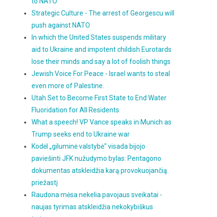
to NATO
Strategic Culture - The arrest of Georgescu will
push against NATO
In which the United States suspends military
aid to Ukraine and impotent childish Eurotards
lose their minds and say a lot of foolish things
Jewish Voice For Peace - Israel wants to steal
even more of Palestine.
Utah Set to Become First State to End Water
Fluoridation for All Residents
What a speech! VP Vance speaks in Munich as
Trump seeks end to Ukraine war
Kodėl „giluminė valstybė“ visada bijojo
paviešinti JFK nužudymo bylas: Pentagono
dokumentas atskleidžia karą provokuojančią
priežastį
Raudona mėsa nekelia pavojaus sveikatai -
naujas tyrimas atskleidžia nekokybiškus