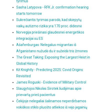
tyrimus
Sasha Latypova - RFK Jr. confirmation hearing
starts tomorrow
Sukrečiantis tyrimas parodė, kad skiepytų
vaikų autizmo rizika yra 170 proc. didesnė
Norvegija priešinasi glaudesnei energetikos
integracijai su ES
Ašafenburgas: Nelegalus migrantas iš
Afganistano nužudė du ir sužeidė tris žmones
The Great Taking: Exposing the Largest Heist in
Global History
Kit Knightly - Predicting 2025: Covid Origins
Revisited
James Roguski - Evidence of Military Control
Slaugytojos Nikolės Sirotek liudijimas apie
prievartą prieš pacientus
Čekijoje nelegaliai šalinamos neperdirbamos
vokiškos stiklo pluošto atliekos iš vėjo jėgainių