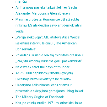
menčių
Ar Trumpas pasieks taiką? Jeffrey Sachs,
Alexander Mercouris ir Glenn Diesen
Masiniai protestai Rumunijoje dėl atšauktų
rinkimų! ES atskleidžia savo antidemokratinį
veidą.
„Vergai nekovoja“: AfD atstovė Alice Weidel
išskirtinis interviu leidiniui „The American
Conservative"
Vokietijos užsienio reikalų ministras grasina X:
„Pažįstu žmonių, kuriems galiu paskambinti“
Next week start the days of thunder
Ar 750 000 papildomų žmonių gyvybių
Ukrainoje buvo iššvaistyta be reikalo?
Uždarymo šalininkams, cenzoriams ir
priverstinio skiepijimo gerbėjams - blogi laikai!
The Military Origins of Facebook
Kas, po velnių, nutiko 1971 m. arba: kiek laiko