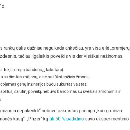
 d.
s rankų dalis dažniau negu kada anksčiau, yra visa eilė „premjerų
desnis, tačiau ilgalaikis poveikis vis dar visiškai nežinomas.
r tokį trumpą bandomąjį laikotarpį.
a su šimtais milijonų, o ne su tūkstančiais žmonių;
ojamas genų inžinerijos būdu sukurtas vaistas;
ai paplitusį šalutinį poveikį, nebuvo bandomas su sveikais žmonėmis ir
ų.
rmiausia nepakenkti“ nebuvo pakeistas principu „kuo greičiau
amonės kasą“. „Pfizer“ ką
tik 50 % padidino
savo eksperimentinio