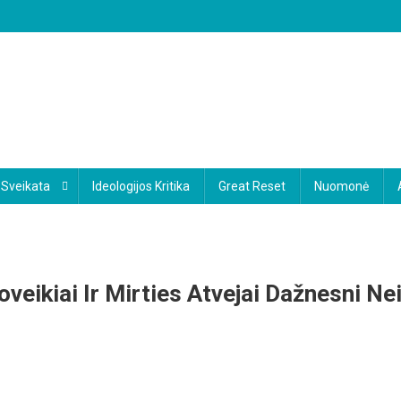
Sveikata
Ideologijos Kritika
Great Reset
Nuomonė
veikiai Ir Mirties Atvejai Dažnesni Ne