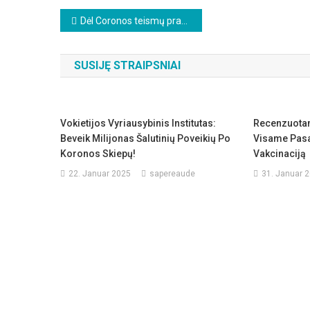
Beitragsnavigation
Dėl Coronos teismų praktikos: buvęs teisėjas Manfredas Kölschas grąžina Federalinį nuopelnų kryžių
SUSIJĘ STRAIPSNIAI
Vokietijos Vyriausybinis Institutas:
Recenzuota
Beveik Milijonas Šalutinių Poveikių Po
Visame Pasa
Koronos Skiepų!
Vakcinaciją
22. Januar 2025
sapereaude
31. Januar 