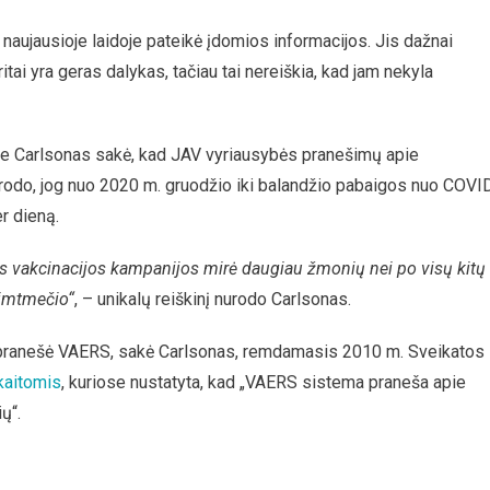
aujausioje laidoje pateikė įdomios informacijos. Jis dažnai
ai yra geras dalykas, tačiau tai nereiškia, kad jam nekyla
te Carlsonas sakė, kad JAV vyriausybės pranešimų apie
odo, jog nuo 2020 m. gruodžio iki balandžio pabaigos nuo COVI
r dieną.
 vakcinacijos kampanijos mirė daugiau žmonių nei po visų kitų
šimtmečio“
, – unikalų reiškinį nurodo Carlsonas.
ei pranešė VAERS, sakė Carlsonas, remdamasis 2010 m. Sveikatos 
kaitomis
, kuriose nustatyta, kad „VAERS sistema praneša apie
ų“.