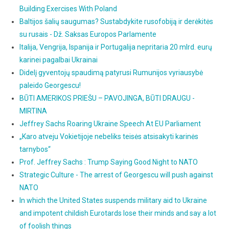
Building Exercises With Poland
Baltijos šalių saugumas? Sustabdykite rusofobiją ir derėkitės
su rusais - Dž. Saksas Europos Parlamente
Italija, Vengrija, Ispanija ir Portugalija nepritaria 20 mlrd. eurų
karinei pagalbai Ukrainai
Didelį gyventojų spaudimą patyrusi Rumunijos vyriausybė
paleido Georgescu!
BŪTI AMERIKOS PRIEŠU – PAVOJINGA, BŪTI DRAUGU -
MIRTINA
Jeffrey Sachs Roaring Ukraine Speech At EU Parliament
„Karo atveju Vokietijoje nebeliks teisės atsisakyti karinės
tarnybos“
Prof. Jeffrey Sachs : Trump Saying Good Night to NATO
Strategic Culture - The arrest of Georgescu will push against
NATO
In which the United States suspends military aid to Ukraine
and impotent childish Eurotards lose their minds and say a lot
of foolish things