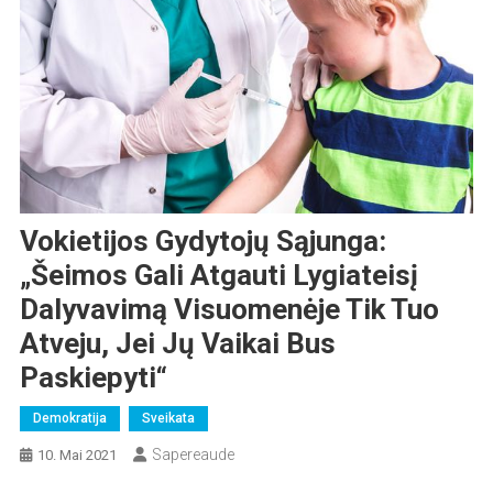
Vokietijos Gydytojų Sąjunga:
„Šeimos Gali Atgauti Lygiateisį
Dalyvavimą Visuomenėje Tik Tuo
Atveju, Jei Jų Vaikai Bus
Paskiepyti“
Demokratija
Sveikata
Sapereaude
10. Mai 2021