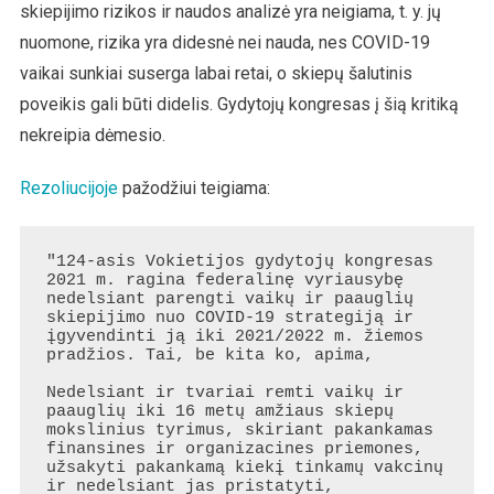
skiepijimo rizikos ir naudos analizė yra neigiama, t. y. jų
nuomone, rizika yra didesnė nei nauda, nes COVID-19
vaikai sunkiai suserga labai retai, o skiepų šalutinis
poveikis gali būti didelis. Gydytojų kongresas į šią kritiką
nekreipia dėmesio.
Rezoliucijoje
pažodžiui teigiama:
"124-asis Vokietijos gydytojų kongresas 
2021 m. ragina federalinę vyriausybę 
nedelsiant parengti vaikų ir paauglių 
skiepijimo nuo COVID-19 strategiją ir 
įgyvendinti ją iki 2021/2022 m. žiemos 
pradžios. Tai, be kita ko, apima,

Nedelsiant ir tvariai remti vaikų ir 
paauglių iki 16 metų amžiaus skiepų 
mokslinius tyrimus, skiriant pakankamas 
finansines ir organizacines priemones,

užsakyti pakankamą kiekį tinkamų vakcinų 
ir nedelsiant jas pristatyti,
