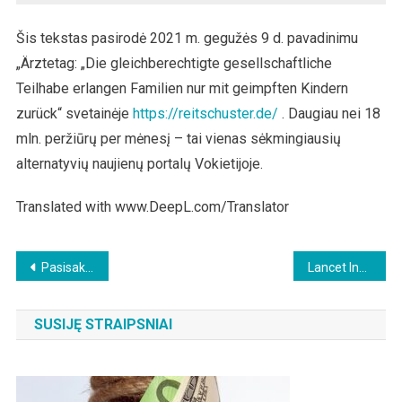
Šis tekstas pasirodė 2021 m. gegužės 9 d. pavadinimu
„Ärztetag: „Die gleichberechtigte gesellschaftliche
Teilhabe erlangen Familien nur mit geimpften Kindern
zurück“ svetainėje
https://reitschuster.de/
. Daugiau nei 18
mln. peržiūrų per mėnesį – tai vienas sėkmingiausių
alternatyvių naujienų portalų Vokietijoje.
Translated with www.DeepL.com/Translator
Beitragsnavigation
Pasisakymas už sąmokslo teorijas
Lancet Infectious Diseases – COVID-19 bandos imunitetas skiepijant: ar vaikai yra bandoje?
SUSIJĘ STRAIPSNIAI