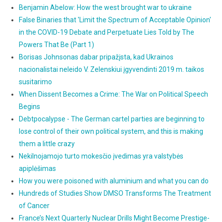
Benjamin Abelow: How the west brought war to ukraine
False Binaries that 'Limit the Spectrum of Acceptable Opinion'
in the COVID-19 Debate and Perpetuate Lies Told by The
Powers That Be (Part 1)
Borisas Johnsonas dabar pripažįsta, kad Ukrainos
nacionalistai neleido V. Zelenskiui įgyvendinti 2019 m. taikos
susitarimo
When Dissent Becomes a Crime: The War on Political Speech
Begins
Debtpocalypse - The German cartel parties are beginning to
lose control of their own political system, and this is making
them a little crazy
Nekilnojamojo turto mokesčio įvedimas yra valstybės
apiplėšimas
How you were poisoned with aluminium and what you can do
Hundreds of Studies Show DMSO Transforms The Treatment
of Cancer
France’s Next Quarterly Nuclear Drills Might Become Prestige-