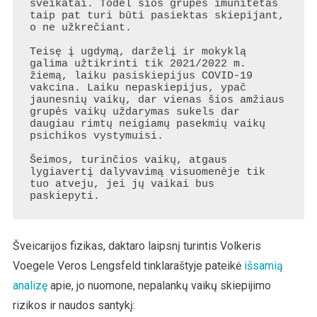
sveikatai. Todėl šios grupės imunitetas 
taip pat turi būti pasiektas skiepijant, 
o ne užkrečiant.

Teisę į ugdymą, darželį ir mokyklą 
galima užtikrinti tik 2021/2022 m. 
žiemą, laiku pasiskiepijus COVID-19 
vakcina. Laiku nepaskiepijus, ypač 
jaunesnių vaikų, dar vienas šios amžiaus 
grupės vaikų uždarymas sukels dar 
daugiau rimtų neigiamų pasekmių vaikų 
psichikos vystymuisi.

Šeimos, turinčios vaikų, atgaus 
lygiavertį dalyvavimą visuomenėje tik 
tuo atveju, jei jų vaikai bus 
paskiepyti.
Šveicarijos fizikas, daktaro laipsnį turintis Volkeris
Voegele Veros Lengsfeld tinklaraštyje pateikė
išsamią
analizę
apie, jo nuomone, nepalankų vaikų skiepijimo
rizikos ir naudos santykį: