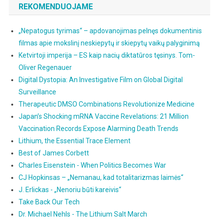
REKOMENDUOJAME
„Nepatogus tyrimas“ – apdovanojimas pelnęs dokumentinis
filmas apie mokslinį neskiepytų ir skiepytų vaikų palyginimą
Ketvirtoji imperija – ES kaip nacių diktatūros tęsinys. Tom-
Oliver Regenauer
Digital Dystopia: An Investigative Film on Global Digital
Surveillance
Therapeutic DMSO Combinations Revolutionize Medicine
Japan’s Shocking mRNA Vaccine Revelations: 21 Million
Vaccination Records Expose Alarming Death Trends
Lithium, the Essential Trace Element
Best of James Corbett
Charles Eisenstein - When Politics Becomes War
CJ Hopkinsas – „Nemanau, kad totalitarizmas laimės“
J. Erlickas - „Nenoriu būti kareivis“
Take Back Our Tech
Dr. Michael Nehls - The Lithium Salt March