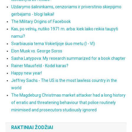
Uždarymo šalininkams, cenzoriams ir priverstinio skiepijimo
gerbėjams - blogi laikai!
The Military Origins of Facebook
Kas, po velnių, nutiko 1971 m. arba: kiek laiko reikia taupyti
namui?
Svarbiausia tema Vokietijoje šiuo metu (I - VI)
Elon Musk vs. George Soros
Sasha Latypova: My research summarized for a book chapter
Rainer Mausfeld - Kodėl karas?
Happy new year!
Jeffrey Sachs - The US is the most lawless country in the
world
The Magdeburg Christmas market attacker had a long history
of erratic and threatening behaviour that police routinely
minimised and prosecutors studiously ignored
RAKTINIAI ŽODŽIAI