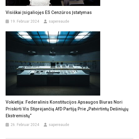
Visiškai Įsigaliojęs ES Cenzūros Įstatymas
19. Februar 2024
sapereaude
Vokietija: Federalinis Konstitucijos Apsaugos Biuras Nori
Priskirti Vis Stiprėjančią AfD Partiją Prie „patvirtintų Dešiniųjų
Ekstremistų“
26. Februar 2024
sapereaude