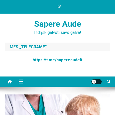
Skip
to
content
Sapere Aude
Išdrįsk galvoti savo galva!
MES „TELEGRAME“
https://t.me/sapereaudelt