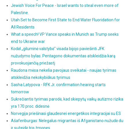
Jewish Voice For Peace - Israel wants to steal even more of
Palestine.
Utah Set to Become First State to End Water Fluoridation for
All Residents
What a speech! VP Vance speaks in Munich as Trump seeks
end to Ukraine war
Kodėl „giluminė valstybė“ visada bijojo paviešinti JFK
nužudymo bylas: Pentagono dokumentas atskleidžia karą
provokuojančią priežastį
Raudona mėsa nekelia pavojaus sveikatai - naujas tyrimas
atskleidžia nekokybiškus tyrimus
Sasha Latypova - RFK Jr. confirmation hearing starts
tomorrow
Sukrečiantis tyrimas parodė, kad skiepytų vaikų autizmo rizika
yra 170 proc. didesnė
Norvegija priešinasi glaudesnei energetikos integracijai su ES
Ašafenburgas: Nelegalus migrantas iš Afganistano nužudė du
ir sužeidė tris žmones