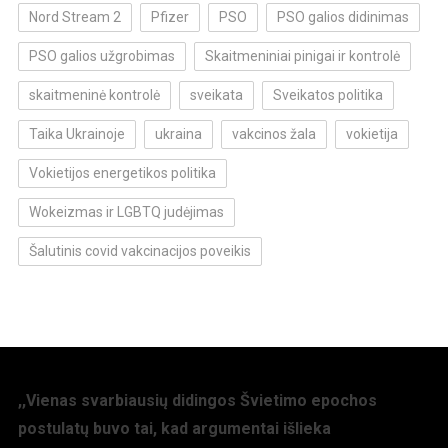
Nord Stream 2
Pfizer
PSO
PSO galios didinimas
PSO galios užgrobimas
Skaitmeniniai pinigai ir kontrolė
skaitmeninė kontrolė
sveikata
Sveikatos politika
Taika Ukrainoje
ukraina
vakcinos žala
vokietija
Vokietijos energetikos politika
Wokeizmas ir LGBTQ judėjimas
Šalutinis covid vakcinacijos poveikis
,,Vienas svarbiausių didingos Švietimo epochos
postulatų buvo tai, kad argumentai išlieka