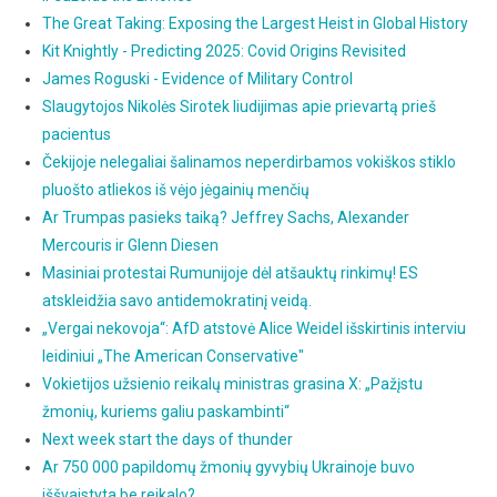
The Great Taking: Exposing the Largest Heist in Global History
Kit Knightly - Predicting 2025: Covid Origins Revisited
James Roguski - Evidence of Military Control
Slaugytojos Nikolės Sirotek liudijimas apie prievartą prieš
pacientus
Čekijoje nelegaliai šalinamos neperdirbamos vokiškos stiklo
pluošto atliekos iš vėjo jėgainių menčių
Ar Trumpas pasieks taiką? Jeffrey Sachs, Alexander
Mercouris ir Glenn Diesen
Masiniai protestai Rumunijoje dėl atšauktų rinkimų! ES
atskleidžia savo antidemokratinį veidą.
„Vergai nekovoja“: AfD atstovė Alice Weidel išskirtinis interviu
leidiniui „The American Conservative"
Vokietijos užsienio reikalų ministras grasina X: „Pažįstu
žmonių, kuriems galiu paskambinti“
Next week start the days of thunder
Ar 750 000 papildomų žmonių gyvybių Ukrainoje buvo
iššvaistyta be reikalo?