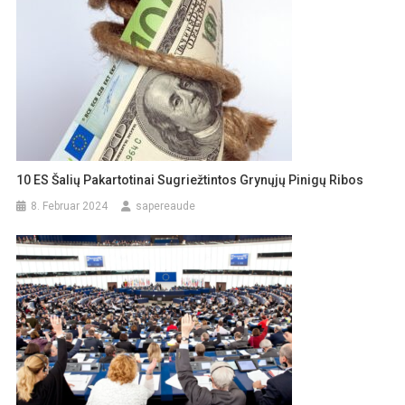
10 ES Šalių Pakartotinai Sugriežtintos Grynųjų Pinigų Ribos
8. Februar 2024
sapereaude