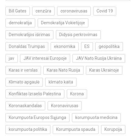
Bill Gates
cenzūra
coronavirusas
Covid 19
demokratija
Demokratija Vokietijoje
Demokratijos iširimas
Didysis perkrovimas
Donaldas Trumpas
ekonomika
ES
geopolitika
jav
JAV interesai Europoje
JAV Nato Rusija Ukraina
Karas ir verslas
Karas Nato Rusija
Karas Ukrainoje
Klimato apgaulė
klimato kaita
Konfliktas Izraelis Palestina
Korona
Koronaskandalas
Koronavirusas
Korumpuota Europos Sąjunga
korumpuota medicina
korumpuota politika
Korumpuota spauda
Korupcija