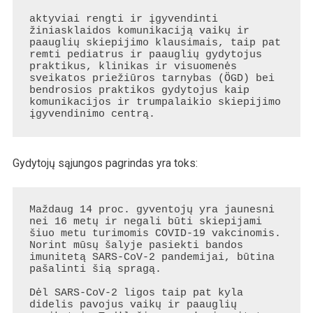
aktyviai rengti ir įgyvendinti 
žiniasklaidos komunikaciją vaikų ir 
paauglių skiepijimo klausimais, taip pat 
remti pediatrus ir paauglių gydytojus 
praktikus, klinikas ir visuomenės 
sveikatos priežiūros tarnybas (ÖGD) bei 
bendrosios praktikos gydytojus kaip 
komunikacijos ir trumpalaikio skiepijimo 
įgyvendinimo centrą.
Gydytojų sąjungos pagrindas yra toks:
Maždaug 14 proc. gyventojų yra jaunesni 
nei 16 metų ir negali būti skiepijami 
šiuo metu turimomis COVID-19 vakcinomis. 
Norint mūsų šalyje pasiekti bandos 
imunitetą SARS-CoV-2 pandemijai, būtina 
pašalinti šią spragą.

Dėl SARS-CoV-2 ligos taip pat kyla 
didelis pavojus vaikų ir paauglių 