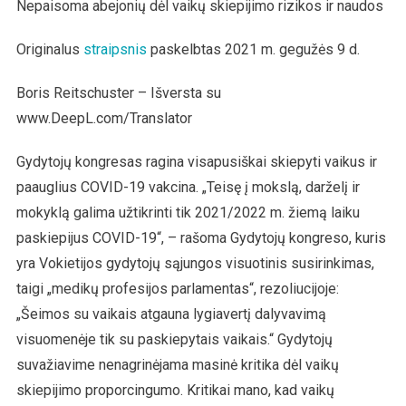
Nepaisoma abejonių dėl vaikų skiepijimo rizikos ir naudos
Originalus
straipsnis
paskelbtas 2021 m. gegužės 9 d.
Boris Reitschuster – Išversta su
www.DeepL.com/Translator
Gydytojų kongresas ragina visapusiškai skiepyti vaikus ir
paauglius COVID-19 vakcina. „Teisę į mokslą, darželį ir
mokyklą galima užtikrinti tik 2021/2022 m. žiemą laiku
paskiepijus COVID-19“, – rašoma Gydytojų kongreso, kuris
yra Vokietijos gydytojų sąjungos visuotinis susirinkimas,
taigi „medikų profesijos parlamentas“, rezoliucijoje:
„Šeimos su vaikais atgauna lygiavertį dalyvavimą
visuomenėje tik su paskiepytais vaikais.“ Gydytojų
suvažiavime nenagrinėjama masinė kritika dėl vaikų
skiepijimo proporcingumo. Kritikai mano, kad vaikų