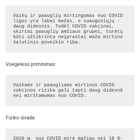
Vaikų ir paauglių mirtingumas nuo COVID 
ligos yra labai mažas, o suaugusiųjų - 
daug didesnis. Todėl COVID vakcinai, 
skirtai paauglių amžiaus grupei, turėtų 
būti užtikrinta neįprastai maža mirtino 
šalutinio poveikio riba.
Voegeleso priminimas:
Vaikams ir paaugliams mirtinos COVID 
vakcinos rizika gali tapti daug didesnė 
nei mirštamumas nuo COVID.
Fiziko išvada:
2020 m. nuo COVID mirė mažiau nei 10 0-