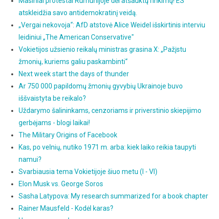
Masiniai protestai Rumunijoje dėl atšauktų rinkimų! ES
atskleidžia savo antidemokratinį veidą.
„Vergai nekovoja“: AfD atstovė Alice Weidel išskirtinis interviu
leidiniui „The American Conservative"
Vokietijos užsienio reikalų ministras grasina X: „Pažįstu
žmonių, kuriems galiu paskambinti“
Next week start the days of thunder
Ar 750 000 papildomų žmonių gyvybių Ukrainoje buvo
iššvaistyta be reikalo?
Uždarymo šalininkams, cenzoriams ir priverstinio skiepijimo
gerbėjams - blogi laikai!
The Military Origins of Facebook
Kas, po velnių, nutiko 1971 m. arba: kiek laiko reikia taupyti
namui?
Svarbiausia tema Vokietijoje šiuo metu (I - VI)
Elon Musk vs. George Soros
Sasha Latypova: My research summarized for a book chapter
Rainer Mausfeld - Kodėl karas?