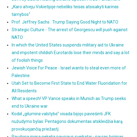
„Karo atveju Vokietijoje nebeliks teisės atsisakyti karinės
tarnybos“
Prof. Jeffrey Sachs : Trump Saying Good Night to NATO
Strategic Culture - The arrest of Georgescu will push against
NATO
In which the United States suspends military aid to Ukraine
and impotent childish Eurotards lose their minds and say a lot
of foolish things
Jewish Voice For Peace - Israel wants to steal even more of
Palestine.
Utah Set to Become First State to End Water Fluoridation for
All Residents
What a speech! VP Vance speaks in Munich as Trump seeks
end to Ukraine war
Kodėl „giluminė valstybė“ visada bijojo paviešinti JFK
nužudymo bylas: Pentagono dokumentas atskleidžia karą
provokuojančią priežastį
Raudona mėsa nekelia pavojaus sveikatai - naujas tyrimas