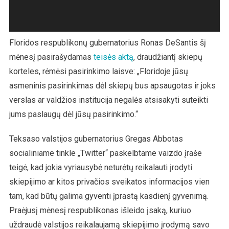
Floridos respublikonų gubernatorius Ronas DeSantis šį
mėnesį pasirašydamas
teisės aktą
, draudžiantį skiepų
korteles, rėmėsi pasirinkimo laisve: „Floridoje jūsų
asmeninis pasirinkimas dėl skiepų bus apsaugotas ir joks
verslas ar valdžios institucija negalės atsisakyti suteikti
jums paslaugų dėl jūsų pasirinkimo.“
Teksaso valstijos gubernatorius Gregas Abbotas
socialiniame tinkle „Twitter“ paskelbtame vaizdo įraše
teigė, kad jokia vyriausybė neturėtų reikalauti įrodyti
skiepijimo ar kitos privačios sveikatos informacijos vien
tam, kad būtų galima gyventi įprastą kasdienį gyvenimą.
Praėjusį mėnesį respublikonas išleido įsaką, kuriuo
uždraudė valstijos reikalaujamą skiepijimo įrodymą savo