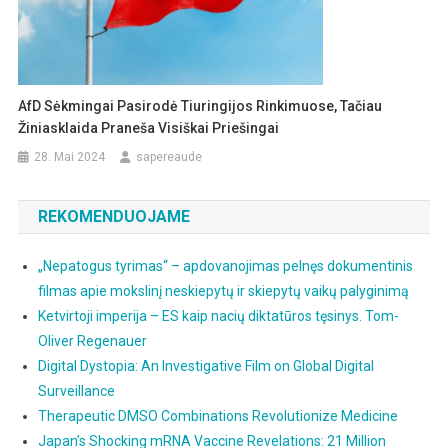
AfD Sėkmingai Pasirodė Tiuringijos Rinkimuose, Tačiau
Žiniasklaida Praneša Visiškai Priešingai
28. Mai 2024
sapereaude
REKOMENDUOJAME
„Nepatogus tyrimas“ – apdovanojimas pelnęs dokumentinis
filmas apie mokslinį neskiepytų ir skiepytų vaikų palyginimą
Ketvirtoji imperija – ES kaip nacių diktatūros tęsinys. Tom-
Oliver Regenauer
Digital Dystopia: An Investigative Film on Global Digital
Surveillance
Therapeutic DMSO Combinations Revolutionize Medicine
Japan’s Shocking mRNA Vaccine Revelations: 21 Million