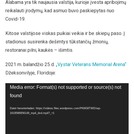
Alabama yra tik naujausia valstija, kurioje įvesta apribojimų
reikalauti įrodymų, kad asmuo buvo paskiepytas nuo
Covid-19.
Kitose valstijose viskas puikiai veikia ir be skiepų paso. Į
stadionus susirenka dešimtys tūkstančių žmonių,
restoranai pilni, kaukės – išimtis.
2021 m. balandžio 25 d.
„Vystar Veterans Memorial Arena“
Džeksonvilyje, Floridoje:
Video-
Media error: Format(s) not supported or source(s) not
Player
found
Datei herunterladen: https://videos.files.wordpress.com/PN9G8TWD/wp-
1619586956149_mp4_dvd.mp4?_=1