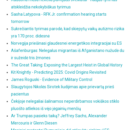
atskleidžia nekokybiškus tyrimus
Sasha Latypova - RFK Jr. confirmation hearing starts
tomorrow
Sukrečiantis tyrimas parodė, kad skiepytų vaikų autizmo rizika
yra 170 proc. didesnė
Norvegija priešinasi glaudesnei energetikos integracijai su ES
Ašafenburgas: Nelegalus migrantas iš Afganistano nužudė du
ir sužeidė tris žmones
The Great Taking: Exposing the Largest Heist in Global History
Kit Knightly - Predicting 2025: Covid Origins Revisited
James Roguski - Evidence of Military Control
Slaugytojos Nikolės Sirotek liudijimas apie prievartą prieš
pacientus
Čekijoje nelegaliai šalinamos neperdirbamos vokiškos stiklo
pluošto atliekos iš vėjo jėgainių menčių
Ar Trumpas pasieks taiką? Jeffrey Sachs, Alexander
Mercouris ir Glenn Diesen