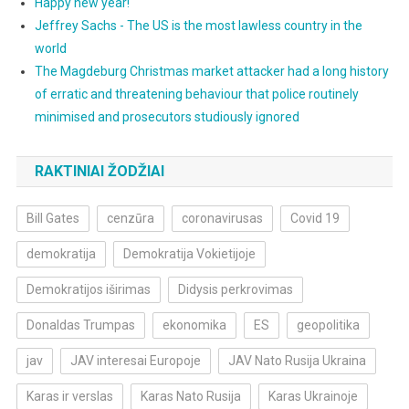
Happy new year!
Jeffrey Sachs - The US is the most lawless country in the
world
The Magdeburg Christmas market attacker had a long history
of erratic and threatening behaviour that police routinely
minimised and prosecutors studiously ignored
RAKTINIAI ŽODŽIAI
Bill Gates
cenzūra
coronavirusas
Covid 19
demokratija
Demokratija Vokietijoje
Demokratijos iširimas
Didysis perkrovimas
Donaldas Trumpas
ekonomika
ES
geopolitika
jav
JAV interesai Europoje
JAV Nato Rusija Ukraina
Karas ir verslas
Karas Nato Rusija
Karas Ukrainoje