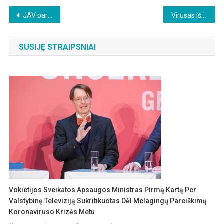
Beitragsnavigation
JAV pareigūnai tiria paauglių širdies ligas po skiepų
Virusas iš laboratorijos? Facebook“ „faktų ieškotojai“ keičia nuomonę 180 laipsnių kampu
SUSIJĘ STRAIPSNIAI
Vokietijos Sveikatos Apsaugos Ministras Pirmą Kartą Per
Valstybinę Televiziją Sukritikuotas Dėl Melagingų Pareiškimų
Koronaviruso Krizės Metu