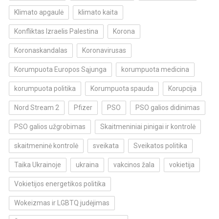
Klimato apgaulė
klimato kaita
Konfliktas Izraelis Palestina
Korona
Koronaskandalas
Koronavirusas
Korumpuota Europos Sąjunga
korumpuota medicina
korumpuota politika
Korumpuota spauda
Korupcija
Nord Stream 2
Pfizer
PSO
PSO galios didinimas
PSO galios užgrobimas
Skaitmeniniai pinigai ir kontrolė
skaitmeninė kontrolė
sveikata
Sveikatos politika
Taika Ukrainoje
ukraina
vakcinos žala
vokietija
Vokietijos energetikos politika
Wokeizmas ir LGBTQ judėjimas