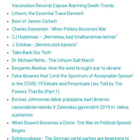
Vaccination Records Expose Alarming Death Trends
Lithium, the Essential Trace Element
Best of James Corbett
Charles Eisenstein - When Politics Becomes War
CJ Hopkinsas – „Nemanau, kad totalitarizmas laimės“
J. Erlickas - „Nenoriu būti kareivis“
Take Back Our Tech
Dr. Michael Nehls - The Lithium Salt March
Benjamin Abelow: How the west brought war to ukraine
False Binaries that 'Limit the Spectrum of Acceptable Opinion'
in the COVID-19 Debate and Perpetuate Lies Told by The
Powers That Be (Part 1)
Borisas Johnsonas dabar pripažįsta, kad Ukrainos
nacionalistai neleido V. Zelenskiui įgyvendinti 2019 m. taikos
susitarimo
When Dissent Becomes a Crime: The War on Political Speech
Begins
Debtpocalypse - The German cartel parties are beginning to