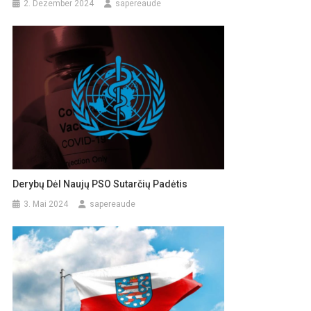
2. Dezember 2024
sapereaude
Derybų Dėl Naujų PSO Sutarčių Padėtis
3. Mai 2024
sapereaude