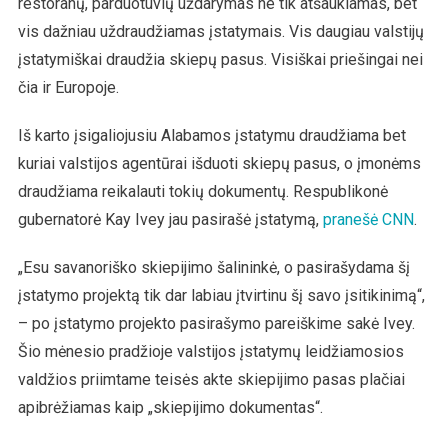
restoranų, parduotuvių uždarymas ne tik atšaukiamas, bet
vis dažniau uždraudžiamas įstatymais. Vis daugiau valstijų
įstatymiškai draudžia skiepų pasus. Visiškai priešingai nei
čia ir Europoje.
Iš karto įsigaliojusiu Alabamos įstatymu draudžiama bet
kuriai valstijos agentūrai išduoti skiepų pasus, o įmonėms
draudžiama reikalauti tokių dokumentų. Respublikonė
gubernatorė Kay Ivey jau pasirašė įstatymą,
pranešė CNN
.
„Esu savanoriško skiepijimo šalininkė, o pasirašydama šį
įstatymo projektą tik dar labiau įtvirtinu šį savo įsitikinimą“,
– po įstatymo projekto pasirašymo pareiškime sakė Ivey.
Šio mėnesio pradžioje valstijos įstatymų leidžiamosios
valdžios priimtame teisės akte skiepijimo pasas plačiai
apibrėžiamas kaip „skiepijimo dokumentas“.