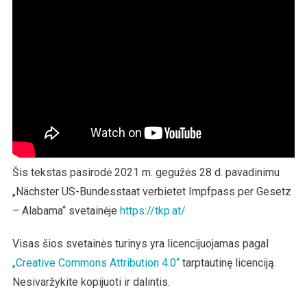
Šis tekstas pasirodė 2021 m. gegužės 28 d. pavadinimu
„Nächster US-Bundesstaat verbietet Impfpass per Gesetz
– Alabama“ svetainėje
https://tkp.at/
Visas šios svetainės turinys yra licencijuojamas pagal
„Creative Commons Attribution 4.0“
tarptautinę licenciją.
Nesivaržykite kopijuoti ir dalintis.