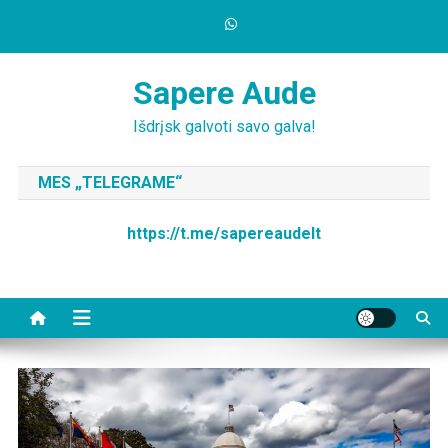
Skip
to
content
Sapere Aude
Išdrįsk galvoti savo galva!
MES „TELEGRAME“
https://t.me/sapereaudelt