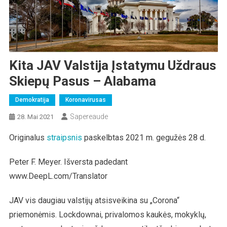
Kita JAV Valstija Įstatymu Uždraus
Skiepų Pasus – Alabama
Demokratija
Koronavirusas
Sapereaude
28. Mai 2021
Originalus
straipsnis
paskelbtas 2021 m. gegužės 28 d.
Peter F. Meyer. Išversta padedant
www.DeepL.com/Translator
JAV vis daugiau valstijų atsisveikina su „Corona“
priemonėmis. Lockdownai, privalomos kaukės, mokyklų,