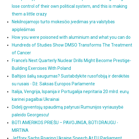
lose control of their own political system, and this is making
them a little crazy
Nekilnojamojo turto mokesčio įvedimas yra valstybės
apiplėšimas
How you were poisoned with aluminium and what you can do
Hundreds of Studies Show DMSO Transforms The Treatment
of Cancer
France’s Next Quarterly Nuclear Drills Might Become Prestige-
Building Exercises With Poland
Baltijos šalių saugumas? Sustabdykite rusofobiją ir derėkitės
su rusais - Dž. Saksas Europos Parlamente
Italija, Vengrija, Ispanija ir Portugalija nepritaria 20 mlrd. eurų
karinei pagalbai Ukrainai
Didelį gyventojų spaudimą patyrusi Rumunijos vyriausybė
paleido Georgescu!
BŪTI AMERIKOS PRIEŠU – PAVOJINGA, BŪTI DRAUGU -
MIRTINA
Jeffrey Sachs Roaring Ukraine Speech At EU Parliament