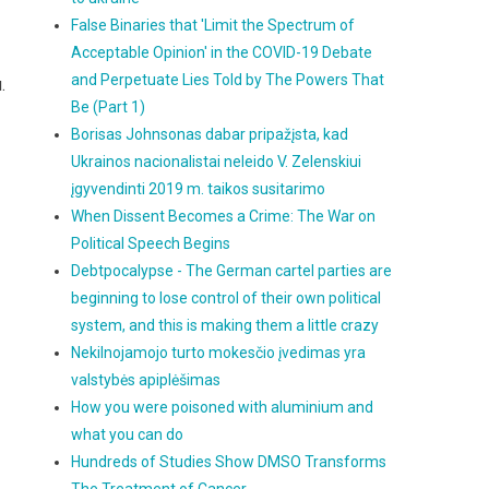
False Binaries that 'Limit the Spectrum of
Acceptable Opinion' in the COVID-19 Debate
and Perpetuate Lies Told by The Powers That
.
Be (Part 1)
Borisas Johnsonas dabar pripažįsta, kad
Ukrainos nacionalistai neleido V. Zelenskiui
įgyvendinti 2019 m. taikos susitarimo
When Dissent Becomes a Crime: The War on
Political Speech Begins
Debtpocalypse - The German cartel parties are
beginning to lose control of their own political
system, and this is making them a little crazy
Nekilnojamojo turto mokesčio įvedimas yra
valstybės apiplėšimas
How you were poisoned with aluminium and
what you can do
Hundreds of Studies Show DMSO Transforms