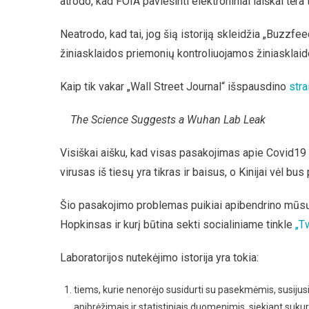
atrodo, kad FOIA paviešinti elektroniniai laiškai tėra
Neatrodo, kad tai, jog šią istoriją skleidžia „Buzzfe
žiniasklaidos priemonių kontroliuojamos žiniasklaidos
Kaip tik vakar „Wall Street Journal“ išspausdino
stra
The Science Suggests a Wuhan Lab Leak
Visiškai aišku, kad visas pasakojimas apie Covid19 „p
virusas iš tiesų yra tikras ir baisus, o Kinijai vėl bus 
Šio pasakojimo problemas puikiai apibendrino mūsų
Hopkinsas ir kurį būtina sekti socialiniame tinkle
„Tw
Laboratorijos nutekėjimo istorija yra tokia:
tiems, kurie nenorėjo susidurti su pasekmėmis, susijusi
apibrėžimais ir statistiniais duomenimis, siekiant sukurt