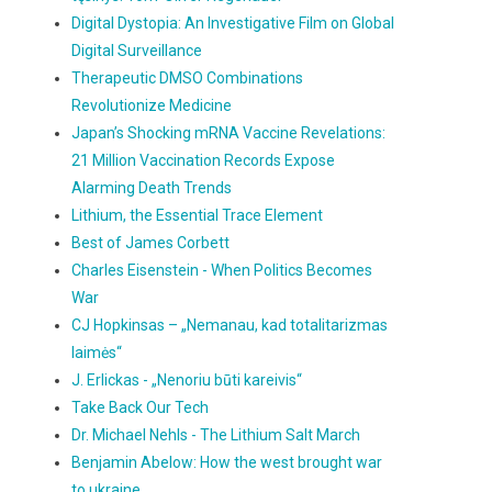
Digital Dystopia: An Investigative Film on Global
Digital Surveillance
Therapeutic DMSO Combinations
Revolutionize Medicine
Japan’s Shocking mRNA Vaccine Revelations:
21 Million Vaccination Records Expose
Alarming Death Trends
Lithium, the Essential Trace Element
Best of James Corbett
Charles Eisenstein - When Politics Becomes
War
CJ Hopkinsas – „Nemanau, kad totalitarizmas
laimės“
J. Erlickas - „Nenoriu būti kareivis“
Take Back Our Tech
Dr. Michael Nehls - The Lithium Salt March
Benjamin Abelow: How the west brought war
to ukraine