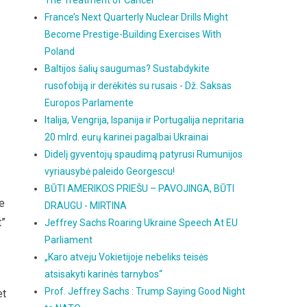
The Treatment of Cancer
France’s Next Quarterly Nuclear Drills Might
Become Prestige-Building Exercises With
Poland
Baltijos šalių saugumas? Sustabdykite
rusofobiją ir derėkitės su rusais - Dž. Saksas
Europos Parlamente
Italija, Vengrija, Ispanija ir Portugalija nepritaria
20 mlrd. eurų karinei pagalbai Ukrainai
Didelį gyventojų spaudimą patyrusi Rumunijos
vyriausybė paleido Georgescu!
BŪTI AMERIKOS PRIEŠU – PAVOJINGA, BŪTI
je
DRAUGU - MIRTINA
t”
Jeffrey Sachs Roaring Ukraine Speech At EU
Parliament
„Karo atveju Vokietijoje nebeliks teisės
atsisakyti karinės tarnybos“
Prof. Jeffrey Sachs : Trump Saying Good Night
et