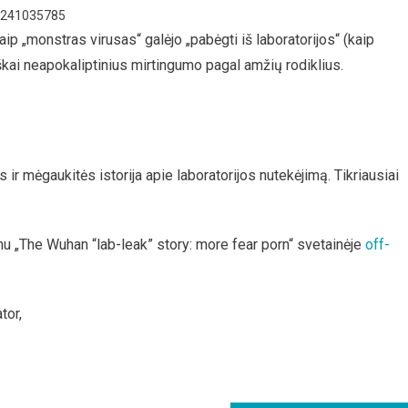
55241035785
kaip „monstras virusas“ galėjo „pabėgti iš laboratorijos“ (kaip
škai neapokaliptinius mirtingumo pagal amžių rodiklius.
s ir mėgaukitės istorija apie laboratorijos nutekėjimą. Tikriausiai
mu „The Wuhan “lab-leak” story: more fear porn“ svetainėje
off-
tor,