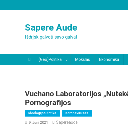
Skip
to
content
Sapere Aude
Išdrįsk galvoti savo galva!
(Geo)Politika
Mokslas
Ekonomika
Vuchano Laboratorijos „nutekė
Pornografijos
Ideologijos Kritika
Koronavirusas
Sapereaude
9. Juni 2021