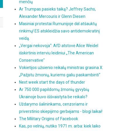
menčių
Ar Trumpas pasieks taiką? Jeffrey Sachs,
Alexander Mercouris ir Glenn Diesen
Masiniai protestai Rumunijoje dėl atšauktų
rinkimų! ES atskleidžia savo antidemokratinį
veidą.
„Vergai nekovoja“: AfD atstovė Alice Weidel
išskirtinis interviu leidiniui „The American
Conservative"
Vokietijos užsienio reikalų ministras grasina X:
„Pažįstu žmonių, kuriems galiu paskambinti“
Next week start the days of thunder
Ar 750 000 papildomų žmonių gyvybių
Ukrainoje buvo iššvaistyta be reikalo?
Uždarymo šalininkams, cenzoriams ir
priverstinio skiepijimo gerbėjams - blogi laikai!
The Military Origins of Facebook
Kas, po velnių, nutiko 1971 m. arba: kiek laiko