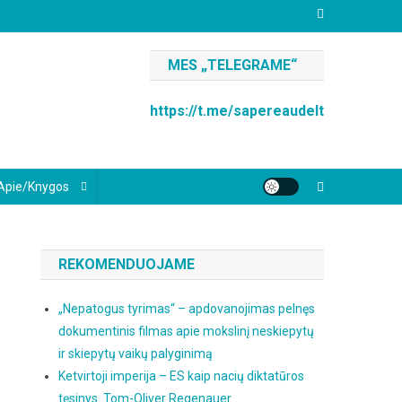
MES „TELEGRAME“
https://t.me/sapereaudelt
Apie/knygos
REKOMENDUOJAME
„Nepatogus tyrimas“ – apdovanojimas pelnęs
dokumentinis filmas apie mokslinį neskiepytų
ir skiepytų vaikų palyginimą
Ketvirtoji imperija – ES kaip nacių diktatūros
tęsinys. Tom-Oliver Regenauer