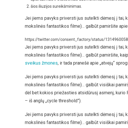
šios iliuzijos sureikšminimas.
Jei jiems pavyks priversti jus sutelkti dėmesį į tai, 
mokslinės fantastikos filme)… galbūt pamiršite apie 
https://twitter.com/consent_factory/status/13149600
Jei jiems pavyks priversti jus sutelkti dėmesį į tai, 
mokslinės fantastikos filme)… galbūt pamiršite, kaip j
sveikus žmones
, ir tada pranešė apie „atvejų“ spro
Jei jiems pavyks priversti jus sutelkti dėmesį į tai, 
mokslinės fantastikos filme)… galbūt visiškai pamiršite
dėl bet kokios priežasties atsidūrusį asmenį, kurio P
– iš anglų „cycle threshold”).
Jei jiems pavyks priversti jus sutelkti dėmesį į tai, 
mokslinės fantastikos filme)… galbūt visiškai pamiršite