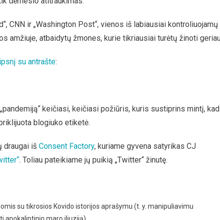
 tik dėmesio atitraukimas.
ed“, CNN ir „Washington Post“, vienos iš labiausiai kontroliuojamų
 amžiuje, atbaidytų žmones, kurie tikriausiai turėtų žinoti geriau
ipsnį su antrašte
:
andemiją“ keičiasi, keičiasi požiūris, kuris sustiprins mintį, kad
priklijuota blogiuko etiketė.
 draugai iš
Consent Factory
, kuriame gyvena satyrikas CJ
itter“
. Toliau pateikiame jų puikią „Twitter“ žinutę.
omis su tikrosios Kovido istorijos aprašymu (t. y. manipuliavimu
i apokaliptinio maro iliuziją).