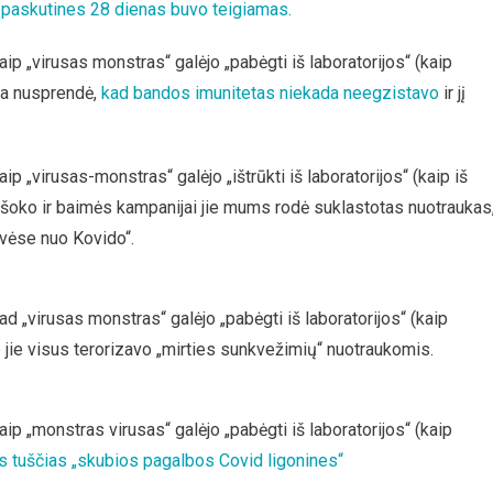
 paskutines 28 dienas buvo teigiamas.
kaip „virusas monstras“ galėjo „pabėgti iš laboratorijos“ (kaip
iga nusprendė,
kad bandos imunitetas niekada neegzistavo
ir jį
aip „virusas-monstras“ galėjo „ištrūkti iš laboratorijos“ (kaip iš
s šoko ir baimės kampanijai jie mums rodė suklastotas nuotraukas
tvėse nuo Kovido“.
kad „virusas monstras“ galėjo „pabėgti iš laboratorijos“ (kaip
 jie visus terorizavo „mirties sunkvežimių“ nuotraukomis.
kaip „monstras virusas“ galėjo „pabėgti iš laboratorijos“ (kaip
s tuščias „skubios pagalbos Covid ligonines“