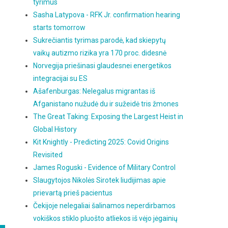
tyrimus
Sasha Latypova - RFK Jr. confirmation hearing
starts tomorrow
Sukrečiantis tyrimas parodė, kad skiepytų
vaikų autizmo rizika yra 170 proc. didesnė
Norvegija priešinasi glaudesnei energetikos
integracijai su ES
Ašafenburgas: Nelegalus migrantas iš
Afganistano nužudė du ir sužeidė tris žmones
The Great Taking: Exposing the Largest Heist in
Global History
Kit Knightly - Predicting 2025: Covid Origins
Revisited
James Roguski - Evidence of Military Control
Slaugytojos Nikolės Sirotek liudijimas apie
prievartą prieš pacientus
Čekijoje nelegaliai šalinamos neperdirbamos
vokiškos stiklo pluošto atliekos iš vėjo jėgainių