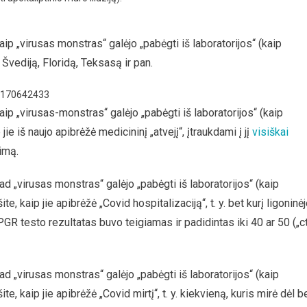
kaip „virusas monstras“ galėjo „pabėgti iš laboratorijos“ (kaip
Švediją, Floridą, Teksasą ir pan.
58170642433
kaip „virusas-monstras“ galėjo „pabėgti iš laboratorijos“ (kaip
ie iš naujo apibrėžė medicininį „atvejį“, įtraukdami į jį
visiškai
gimą.
kad „virusas monstras“ galėjo „pabėgti iš laboratorijos“ (kaip
, kaip jie apibrėžė „Covid hospitalizaciją“, t. y. bet kurį ligoninė
GR testo rezultatas buvo teigiamas ir padidintas iki 40 ar 50 („c
kad „virusas monstras“ galėjo „pabėgti iš laboratorijos“ (kaip
, kaip jie apibrėžė „Covid mirtį“, t. y. kiekvieną, kuris mirė dėl b