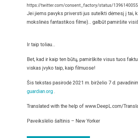
https://twitter.com/consent_factory/status/13961400
Jei jiems pavyks priversti jus sutelkti dėmesį į tai, 
mokslinės fantastikos filme)… galbūt pamiršite visi
Ir taip toliau…
Bet, kad ir kaip ten būtų, pamirškite visus tuos faktu
viskas įvyko taip, kaip filmuose!
Šis tekstas pasirodė 2021 m. birželio 7 d. pavadini
guardian.org
.
Translated with the help of www.DeepL.com/Transla
Paveikslėlio šaltinis – New Yorker