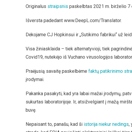
Originalus
straipsnis
paskelbtas 2021 m. birželio 7 
Išversta padedant www.DeepL.com/Translator.
Dėkojame CJ Hopkinsui ir „Sutikimo fabrikui“ už leidi
Visa žiniasklaida – tiek alternatyvioji, tiek pagrindi
Covid19, nutekėjo iš Vuchano virusologijos laboratori
Praėjusią savaitę paskelbėme
faktų patikrinimo str
įrodymai.
Pakanka pasakyti, kad yra labai mažai įrodymų, patvi
sukurtas laboratorijoje. Ir, atsižvelgiant į mažą miršt
buvę.
Nepaisant to, panašu, kad ši
istorija niekur nedings
,