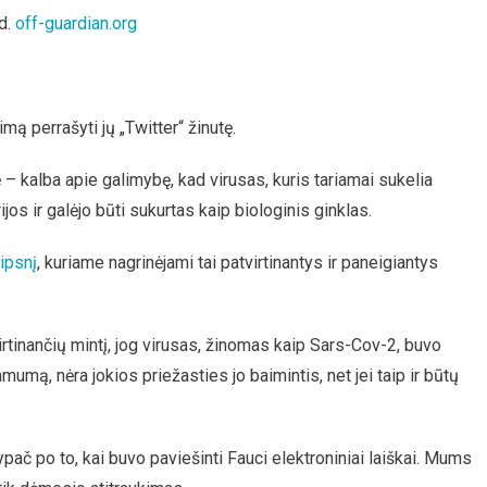
d.
off-guardian.org
mą perrašyti jų „Twitter“ žinutę.
nė – kalba apie galimybę, kad virusas, kuris tariamai sukelia
jos ir galėjo būti sukurtas kaip biologinis ginklas.
aipsnį
, kuriame nagrinėjami tai patvirtinantys ir paneigiantys
rtinančių mintį, jog virusas, žinomas kaip Sars-Cov-2, buvo
amumą, nėra jokios priežasties jo baimintis, net jei taip ir būtų
 ypač po to, kai buvo paviešinti Fauci elektroniniai laiškai. Mums