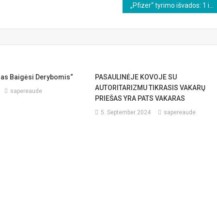
„Pfizer“ tyrimo išvados: 1 iš 9 paskiepytų paauglių patyrė rimtą šalutinį poveikį
ras Baigėsi Derybomis“
PASAULINĖJE KOVOJE SU
AUTORITARIZMU TIKRASIS VAKARŲ
sapereaude
PRIEŠAS YRA PATS VAKARAS
5. September 2024
sapereaude