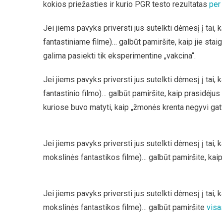
kokios priežasties ir kurio PGR testo rezultatas
per
Jei jiems pavyks priversti jus sutelkti dėmesį į tai, 
fantastiniame filme)… galbūt pamiršite, kaip jie sta
galima pasiekti tik eksperimentine „vakcina“.
Jei jiems pavyks priversti jus sutelkti dėmesį į tai, k
fantastinio filmo)… galbūt pamiršite, kaip prasidėju
kuriose buvo matyti, kaip „žmonės krenta negyvi ga
Jei jiems pavyks priversti jus sutelkti dėmesį į tai, 
mokslinės fantastikos filme)… galbūt pamiršite, kaip
Jei jiems pavyks priversti jus sutelkti dėmesį į tai, 
mokslinės fantastikos filme)… galbūt pamiršite
visa