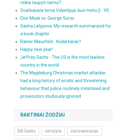
reikia taupyti namui?
Svarbiausia tema Vokietijoje šiuo metu (I - VI)
Elon Musk vs. George Soros
Sasha Latypova: My research summarized for
a book chapter
Rainer Mausfeld - Kodėl karas?
Happy new year!
Jeffrey Sachs - The US is the most lawless
country in the world
The Magdeburg Christmas market attacker
had a long history of erratic and threatening
behaviour that police routinely minimised and
prosecutors studiously ignored
RAKTINIAI ŽODŽIAI
Bill Gates
cenzūra
coronavirusas