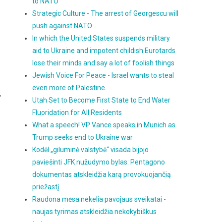
to NATO
Strategic Culture - The arrest of Georgescu will
push against NATO
In which the United States suspends military
aid to Ukraine and impotent childish Eurotards
lose their minds and say a lot of foolish things
Jewish Voice For Peace - Israel wants to steal
even more of Palestine.
,
Utah Set to Become First State to End Water
Fluoridation for All Residents
What a speech! VP Vance speaks in Munich as
Trump seeks end to Ukraine war
Kodėl „giluminė valstybė“ visada bijojo
paviešinti JFK nužudymo bylas: Pentagono
dokumentas atskleidžia karą provokuojančią
priežastį
Raudona mėsa nekelia pavojaus sveikatai -
naujas tyrimas atskleidžia nekokybiškus