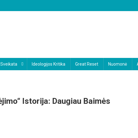
Sveikata
Ideologijos Kritika
Great Reset
Nuomonė
jimo“ Istorija: Daugiau Baimės