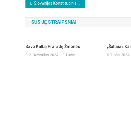
Beitragsnavigation
Slovėnijos Konstitucinis Teismas panaikino judėjimo ir susirinkimų draudimą
SUSIJĘ STRAIPSNIAI
Savo Kalbą Praradę Žmonės
„Šaltasis Ka
2. November 2024
Lucie
7. Mai 2024