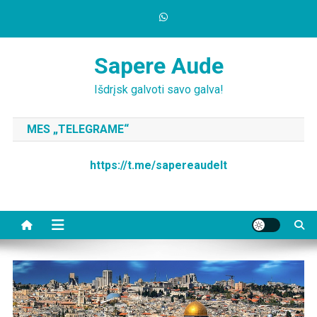
Skip
to
content
Sapere Aude
Išdrįsk galvoti savo galva!
MES „TELEGRAME“
https://t.me/sapereaudelt