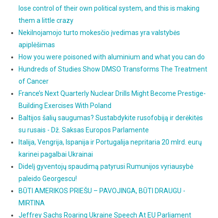
lose control of their own political system, and this is making
them a little crazy
Nekilnojamojo turto mokesčio įvedimas yra valstybės
apiplėšimas
How you were poisoned with aluminium and what you can do
Hundreds of Studies Show DMSO Transforms The Treatment
of Cancer
France’s Next Quarterly Nuclear Drills Might Become Prestige-
Building Exercises With Poland
Baltijos šalių saugumas? Sustabdykite rusofobiją ir derėkitės
su rusais - Dž. Saksas Europos Parlamente
Italija, Vengrija, Ispanija ir Portugalija nepritaria 20 mlrd. eurų
karinei pagalbai Ukrainai
Didelį gyventojų spaudimą patyrusi Rumunijos vyriausybė
paleido Georgescu!
BŪTI AMERIKOS PRIEŠU – PAVOJINGA, BŪTI DRAUGU -
MIRTINA
Jeffrey Sachs Roaring Ukraine Speech At EU Parliament