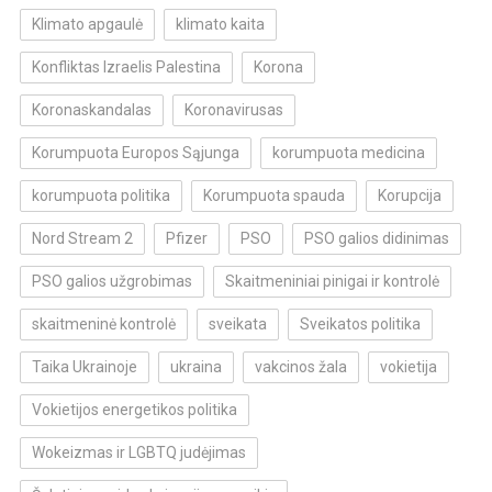
Klimato apgaulė
klimato kaita
Konfliktas Izraelis Palestina
Korona
Koronaskandalas
Koronavirusas
Korumpuota Europos Sąjunga
korumpuota medicina
korumpuota politika
Korumpuota spauda
Korupcija
Nord Stream 2
Pfizer
PSO
PSO galios didinimas
PSO galios užgrobimas
Skaitmeniniai pinigai ir kontrolė
skaitmeninė kontrolė
sveikata
Sveikatos politika
Taika Ukrainoje
ukraina
vakcinos žala
vokietija
Vokietijos energetikos politika
Wokeizmas ir LGBTQ judėjimas