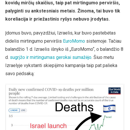
kovidų mirčių skaičius, taip pat mirtingumo perviršis,
palyginti su ankstesniais metais. Žinoma, tai buvo tik
koreliacija ir priežastinis ryšys nebuvo įrodytas.
Įdomus buvo, pavyzdžiui, Izraelis, kur buvo pastebėtas
didelis mirtingumo perviršis
EuroMomo
sistemoje. Tačiau
balandžio 1 d. Izraelis išnyko iš „EuroMomo“, o balandžio 8
d.
sugrįžo ir mirtingumas gerokai sumažėjo
. Šiuo metu
Izraelyje vykstanti skiepijimo kampanija taip pat palieka
savo pėdsaką: