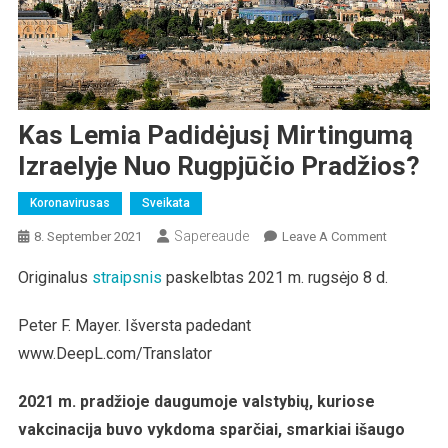
Kas Lemia Padidėjusį Mirtingumą
Izraelyje Nuo Rugpjūčio Pradžios?
Koronavirusas
Sveikata
Sapereaude
On
8. September 2021
Leave A Comment
Kas
Originalus
straipsnis
paskelbtas 2021 m. rugsėjo 8 d.
Lemia
Padidėjusį
Peter F. Mayer. Išversta padedant
Mirtingum
Izraelyje
www.DeepL.com/Translator
Nuo
Rugpjūčio
2021 m. pradžioje daugumoje valstybių, kuriose
Pradžios?
vakcinacija buvo vykdoma sparčiai, smarkiai išaugo