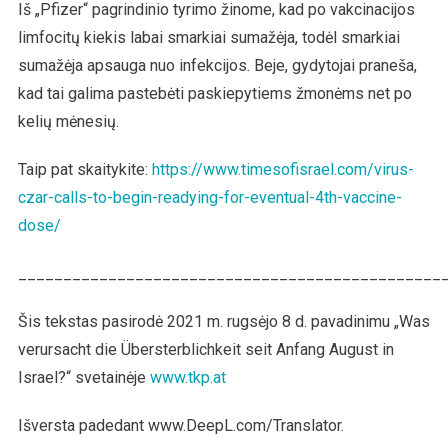
Iš „Pfizer“ pagrindinio tyrimo žinome, kad po vakcinacijos
limfocitų kiekis labai smarkiai sumažėja, todėl smarkiai
sumažėja apsauga nuo infekcijos. Beje, gydytojai praneša,
kad tai galima pastebėti paskiepytiems žmonėms net po
kelių mėnesių.
Taip pat skaitykite:
htt
p
s://www.timesofisrael.com/virus-
czar-calls-to-begin-readying-for-eventual-4th-vaccine-
dose/
_______________________________________________
Šis tekstas pasirodė 2021 m. rugsėjo 8 d. pavadinimu „Was
verursacht die Übersterblichkeit seit Anfang August in
Israel?“ svetainėje
www.tkp.at
Išversta padedant www.DeepL.com/Translator.