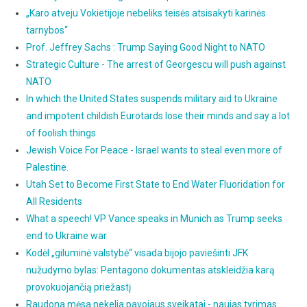
„Karo atveju Vokietijoje nebeliks teisės atsisakyti karinės
tarnybos“
Prof. Jeffrey Sachs : Trump Saying Good Night to NATO
Strategic Culture - The arrest of Georgescu will push against
NATO
In which the United States suspends military aid to Ukraine
and impotent childish Eurotards lose their minds and say a lot
of foolish things
Jewish Voice For Peace - Israel wants to steal even more of
Palestine.
Utah Set to Become First State to End Water Fluoridation for
All Residents
What a speech! VP Vance speaks in Munich as Trump seeks
end to Ukraine war
Kodėl „giluminė valstybė“ visada bijojo paviešinti JFK
nužudymo bylas: Pentagono dokumentas atskleidžia karą
provokuojančią priežastį
Raudona mėsa nekelia pavojaus sveikatai - naujas tyrimas