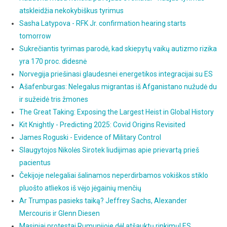
atskleidžia nekokybiškus tyrimus
Sasha Latypova - RFK Jr. confirmation hearing starts
tomorrow
Sukrečiantis tyrimas parodė, kad skiepytų vaikų autizmo rizika
yra 170 proc. didesnė
Norvegija priešinasi glaudesnei energetikos integracijai su ES
Ašafenburgas: Nelegalus migrantas iš Afganistano nužudė du
ir sužeidė tris žmones
The Great Taking: Exposing the Largest Heist in Global History
Kit Knightly - Predicting 2025: Covid Origins Revisited
James Roguski - Evidence of Military Control
Slaugytojos Nikolės Sirotek liudijimas apie prievartą prieš
pacientus
Čekijoje nelegaliai šalinamos neperdirbamos vokiškos stiklo
pluošto atliekos iš vėjo jėgainių menčių
Ar Trumpas pasieks taiką? Jeffrey Sachs, Alexander
Mercouris ir Glenn Diesen
Masiniai protestai Rumunijoje dėl atšauktų rinkimų! ES