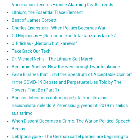
Vaccination Records Expose Alarming Death Trends
Lithium, the Essential Trace Element
Best of James Corbett
Charles Eisenstein - When Politics Becomes War
CJ Hopkinsas – „Nemanau, kad totalitarizmas laimės“
J. Erlickas - „Nenoriu būti kareivis“
Take Back Our Tech
Dr. Michael Nehls - The Lithium Salt March
Benjamin Abelow: How the west brought war to ukraine
False Binaries that 'Limit the Spectrum of Acceptable Opinion'
in the COVID-19 Debate and Perpetuate Lies Told by The
Powers That Be (Part 1)
Borisas Johnsonas dabar pripažįsta, kad Ukrainos
nacionalistai neleido V. Zelenskiui įgyvendinti 2019 m. taikos
susitarimo
When Dissent Becomes a Crime: The War on Political Speech
Begins
Debtpocalypse - The German cartel parties are beginning to