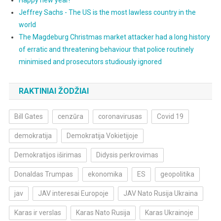
Happy new year!
Jeffrey Sachs - The US is the most lawless country in the
world
The Magdeburg Christmas market attacker had a long history
of erratic and threatening behaviour that police routinely
minimised and prosecutors studiously ignored
RAKTINIAI ŽODŽIAI
Bill Gates
cenzūra
coronavirusas
Covid 19
demokratija
Demokratija Vokietijoje
Demokratijos iširimas
Didysis perkrovimas
Donaldas Trumpas
ekonomika
ES
geopolitika
jav
JAV interesai Europoje
JAV Nato Rusija Ukraina
Karas ir verslas
Karas Nato Rusija
Karas Ukrainoje