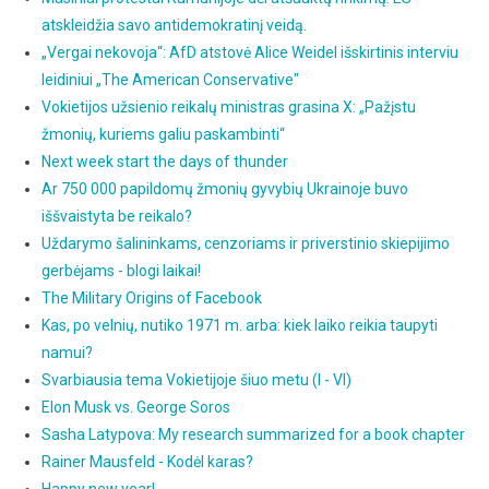
atskleidžia savo antidemokratinį veidą.
„Vergai nekovoja“: AfD atstovė Alice Weidel išskirtinis interviu
leidiniui „The American Conservative"
Vokietijos užsienio reikalų ministras grasina X: „Pažįstu
žmonių, kuriems galiu paskambinti“
Next week start the days of thunder
Ar 750 000 papildomų žmonių gyvybių Ukrainoje buvo
iššvaistyta be reikalo?
Uždarymo šalininkams, cenzoriams ir priverstinio skiepijimo
gerbėjams - blogi laikai!
The Military Origins of Facebook
Kas, po velnių, nutiko 1971 m. arba: kiek laiko reikia taupyti
namui?
Svarbiausia tema Vokietijoje šiuo metu (I - VI)
Elon Musk vs. George Soros
Sasha Latypova: My research summarized for a book chapter
Rainer Mausfeld - Kodėl karas?