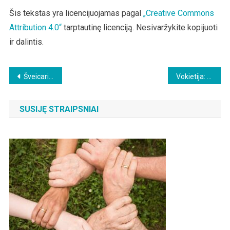
Šis tekstas yra licencijuojamas pagal
„Creative Commons
Attribution 4.0“
tarptautinę licenciją. Nesivaržykite kopijuoti
ir dalintis.
Beitragsnavigation
Šveicarijos pilotai pasisako prieš privalomą skiepijimą dėl skrydžių saugos
Vokietija: Šiaurės Reino medicinos asociacija įspėja dėl trečios „Covid“ injekcijos
SUSIJĘ STRAIPSNIAI