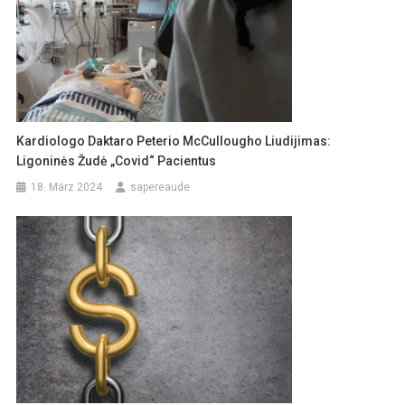
Kardiologo Daktaro Peterio McCullougho Liudijimas:
Ligoninės Žudė „Covid“ Pacientus
18. März 2024
sapereaude