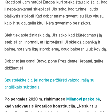
Kroatijos! Jam nerūpi Europa, kuri priekaištauja jo šaliai, kad
ji nepakankamai skiepijasi. Jis sako, kad turime liautis
blaškytis ir bijoti! Kad dabar turime gyventi su šiuo virusu,
kaip ir su daugeliu kitų! Nėra gyvenimo be rizikos.
Šiek tiek apie žiniasklaidą. Jis sako, kad žiūrėdamas į ją
stebisi, ar ji normali, ar išprotėjusi! Ji skleidžia paniką ir
baimę, nors yra ligų ir problemų, daug baisesnių už Kovidą.
Dabar to jau gana! Bravo, pone Prezidente! Kroatai, galite
didžiuotis!
Spustelėkite čia, jei norite peržiūrėti vaizdo įrašą su
angliškais subtitrais
.
Po pergalės 2020 m. rinkimuose
Milanovi paskelbė
,
kad vadovausis Kroatijos konstitucija. „Neskirsiu