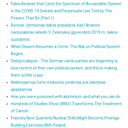
False Binaries that 'Limit the Spectrum of Acceptable Opinion'
in the COVID-19 Debate and Perpetuate Lies Told by The
Powers That Be (Part 1)
Borisas Johnsonas dabar pripažįsta, kad Ukrainos
nacionalistai neleido V. Zelenskiui įgyvendinti 2019 m. taikos
susitarimo
When Dissent Becomes a Crime: The War on Political Speech
Begins
Debtpocalypse - The German cartel parties are beginning to
lose control of their own political system, and this is making
them a little crazy
Nekilnojamojo turto mokesčio įvedimas yra valstybės
apiplėšimas
How you were poisoned with aluminium and what you can do
Hundreds of Studies Show DMSO Transforms The Treatment
of Cancer
France’s Next Quarterly Nuclear Drills Might Become Prestige-
Building Exercises With Poland