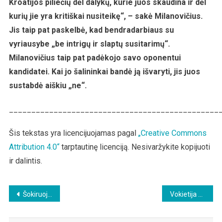
Kroatijos piliečių dėl dalykų, kurie juos skaudina ir dėl
kurių jie yra kritiškai nusiteikę“, – sakė Milanovičius.
Jis taip pat paskelbė, kad bendradarbiaus su
vyriausybe „be intrigų ir slaptų susitarimų“.
Milanovičius taip pat padėkojo savo oponentui
kandidatei. Kai jo šalininkai bandė ją išvaryti, jis juos
sustabdė aiškiu „ne“.
_______________________________________________
Šis tekstas yra licencijuojamas pagal
„Creative Commons
Attribution 4.0“
tarptautinę licenciją. Nesivaržykite kopijuoti
ir dalintis.
Beitragsnavigation
Šokiruojantys vakcinuotų skrodimų rezultatai -„Limfocitai ėmė siautėti!“
Vokietija – Skandalingasis skaičius: „Corona“ pacientų 2020 m. – tik du procentai!