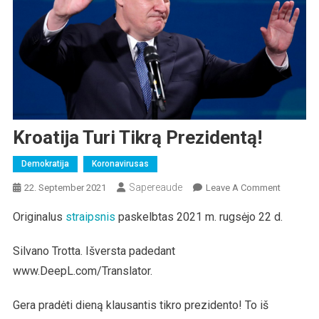
Kroatija Turi Tikrą Prezidentą!
Demokratija
Koronavirusas
Sapereaude
On
22. September 2021
Leave A Comment
Kroatija
Originalus
straipsnis
paskelbtas 2021 m. rugsėjo 22 d.
Turi
Tikrą
Silvano Trotta. Išversta padedant
Prezident
www.DeepL.com/Translator.
Gera pradėti dieną klausantis tikro prezidento! To iš