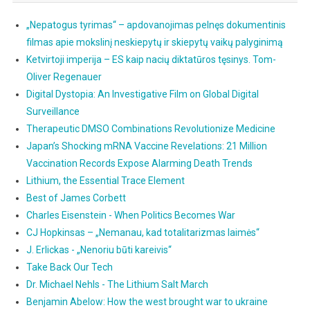
„Nepatogus tyrimas“ – apdovanojimas pelnęs dokumentinis
filmas apie mokslinį neskiepytų ir skiepytų vaikų palyginimą
Ketvirtoji imperija – ES kaip nacių diktatūros tęsinys. Tom-
Oliver Regenauer
Digital Dystopia: An Investigative Film on Global Digital
Surveillance
Therapeutic DMSO Combinations Revolutionize Medicine
Japan’s Shocking mRNA Vaccine Revelations: 21 Million
Vaccination Records Expose Alarming Death Trends
Lithium, the Essential Trace Element
Best of James Corbett
Charles Eisenstein - When Politics Becomes War
CJ Hopkinsas – „Nemanau, kad totalitarizmas laimės“
J. Erlickas - „Nenoriu būti kareivis“
Take Back Our Tech
Dr. Michael Nehls - The Lithium Salt March
Benjamin Abelow: How the west brought war to ukraine