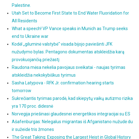
Palestine.
Utah Set to Become First State to End Water Fluoridation for
All Residents
What a speech! VP Vance speaks in Munich as Trump seeks
end to Ukraine war
Kodėl „giluminė valstybė“ visada bijojo paviešinti JFK
nužudymo bylas: Pentagono dokumentas atskleidžia karą
provokuojančią priežastį
Raudona mėsa nekelia pavojaus sveikatai - naujas tyrimas
atskleidžia nekokybiškus tyrimus
Sasha Latypova - RFK Jr. confirmation hearing starts
tomorrow
Sukrečiantis tyrimas parodė, kad skiepytų vaikų autizmo rizika
yra 170 proc. didesnė
Norvegija priešinasi glaudesnei energetikos integracijai su ES
Ašafenburgas: Nelegalus migrantas iš Afganistano nužudė du
ir sužeidė tris žmones
The Great Taking: Exposing the Largest Heist in Global History