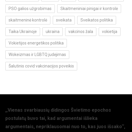
PSO galios užgrobimas
Skaitmeniniai pinigai ir kontrolė
skaitmeninė kontrolė
sveikata
Sveikatos politika
Taika Ukrainoje
ukraina
vakcinos žala
vokietija
Vokietijos energetikos politika
Wokeizmas ir LGBTQ judėjimas
Šalutinis covid vakcinacijos poveikis
,,Vienas svarbiausių didingos Švietimo epochos
postulatų buvo tai, kad argumentai išlieka
argumentais, nepriklausomai nuo to, kas juos išsako‘‘,