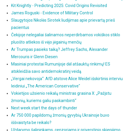
Kit Knightly - Predicting 2025: Covid Origins Revisited
James Roguski - Evidence of Military Control
Slaugytojos Nikolės Sirotek liudijimas apie prievartą prieš
pacientus
Čekijoje nelegaliai šalinamos neperdirbamos vokiškos stiklo
pluošto atliekos iš vėjo jėgainių menčių
Ar Trumpas pasieks taiką? Jeffrey Sachs, Alexander
Mercouris ir Glenn Diesen
Masiniai protestai Rumunijoje dėl atšauktų rinkimų! ES
atskleidžia savo antidemokratinį veidą.
„Vergai nekovoja“: AfD atstovė Alice Weidel išskirtinis interviu
leidiniui „The American Conservative"
Vokietijos užsienio reikalų ministras grasina X: „Pažįstu
žmonių, kuriems galiu paskambinti“
Next week start the days of thunder
Ar 750 000 papildomų žmonių gyvybių Ukrainoje buvo
iššvaistyta be reikalo?
Uždarymo šalininkams, cenzoriams ir priverstinio skiepijimo