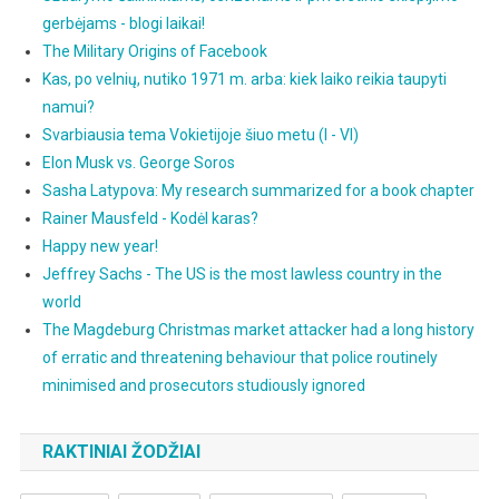
gerbėjams - blogi laikai!
The Military Origins of Facebook
Kas, po velnių, nutiko 1971 m. arba: kiek laiko reikia taupyti
namui?
Svarbiausia tema Vokietijoje šiuo metu (I - VI)
Elon Musk vs. George Soros
Sasha Latypova: My research summarized for a book chapter
Rainer Mausfeld - Kodėl karas?
Happy new year!
Jeffrey Sachs - The US is the most lawless country in the
world
The Magdeburg Christmas market attacker had a long history
of erratic and threatening behaviour that police routinely
minimised and prosecutors studiously ignored
RAKTINIAI ŽODŽIAI