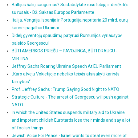
Baltijos šalių saugumas? Sustabdykite rusofobiją ir derėkitės
su rusais - Dž. Saksas Europos Parlamente
Italija, Vengrija, Ispanija ir Portugalija nepritaria 20 mlrd. eurų
karinei pagalbai Ukrainai
Didelį gyventojų spaudimą patyrusi Rumunijos vyriausybė
paleido Georgescu!
BŪTI AMERIKOS PRIEŠU – PAVOJINGA, BŪTI DRAUGU -
MIRTINA
Jeffrey Sachs Roaring Ukraine Speech At EU Parliament
„Karo atveju Vokietijoje nebeliks teisės atsisakyti karinės
tarnybos“
Prof. Jeffrey Sachs : Trump Saying Good Night to NATO
Strategic Culture - The arrest of Georgescu will push against
NATO
In which the United States suspends military aid to Ukraine
and impotent childish Eurotards lose their minds and say a lot
of foolish things
Jewish Voice For Peace - Israel wants to steal even more of