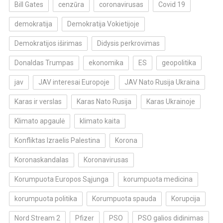
Bill Gates
cenzūra
coronavirusas
Covid 19
demokratija
Demokratija Vokietijoje
Demokratijos iširimas
Didysis perkrovimas
Donaldas Trumpas
ekonomika
ES
geopolitika
jav
JAV interesai Europoje
JAV Nato Rusija Ukraina
Karas ir verslas
Karas Nato Rusija
Karas Ukrainoje
Klimato apgaulė
klimato kaita
Konfliktas Izraelis Palestina
Korona
Koronaskandalas
Koronavirusas
Korumpuota Europos Sąjunga
korumpuota medicina
korumpuota politika
Korumpuota spauda
Korupcija
Nord Stream 2
Pfizer
PSO
PSO galios didinimas