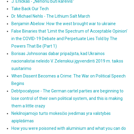
J. Erlickas - „Nenoriu būti kareivis“
Take Back Our Tech
Dr. Michael Nehls - The Lithium Salt March
Benjamin Abelow: How the west brought war to ukraine
False Binaries that 'Limit the Spectrum of Acceptable Opinion'
in the COVID-19 Debate and Perpetuate Lies Told by The
Powers That Be (Part 1)
Borisas Johnsonas dabar pripažįsta, kad Ukrainos
nacionalistai neleido V. Zelenskiui įgyvendinti 2019 m. taikos
susitarimo
When Dissent Becomes a Crime: The War on Political Speech
Begins
Debtpocalypse - The German cartel parties are beginning to
lose control of their own political system, and this is making
them a little crazy
Nekilnojamojo turto mokesčio įvedimas yra valstybės
apiplėšimas
How you were poisoned with aluminium and what you can do