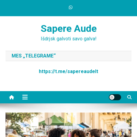
Skip
to
content
Sapere Aude
Išdrįsk galvoti savo galva!
MES „TELEGRAME“
https://t.me/sapereaudelt