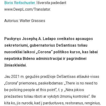
Boris Reitschuster
. Išversta padedant
www.DeepL.com/Translator.
Autorius: Walter Grasses
Paskyręs Josephą A. Ladapo sveikatos apsaugos
sekretoriumi, gubernatorius DeSantisas toliau
nuosekliai laikosi „Corona“ politikos kurso, kas labai
nepatinka Bideno administracijai ir pagrindinei
žiniasklaidai.
Jau 2021 m. gegužės pradžioje DeSantisas atšaukė visas
„Corona“ priemones, paskelbdamas: „There is no need to
be policing people at this point“, t. y. „Nėra jokios
priežasties toliau riboti ar vykdyti žmonių kontrolės“. Be
kita ko, jis nurodė, kad į parduotuves, restoranus, renginius,