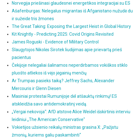
Norvegija priešinasi glaudesnei energetikos integracijai su ES
Ašafenburgas: Nelegalus migrantas iš Afganistano nužudė du
ir sužeidė tris žmones
The Great Taking: Exposing the Largest Heist in Global History
Kit Knightly - Predicting 2025: Covid Origins Revisited
James Roguski - Evidence of Military Control
Slaugytojos Nikolės Sirotek liudijimas apie prievartą prieš
pacientus
Čekijoje nelegaliai šalinamos neperdirbamos vokiškos stiklo
pluošto atliekos iš vėjo jėgainių menčių
Ar Trumpas pasieks taiką? Jeffrey Sachs, Alexander
Mercouris ir Glenn Diesen
Masiniai protestai Rumunijoje dėl atšauktų rinkimų! ES
atskleidžia savo antidemokratinį veidą.
„Vergai nekovoja“: AfD atstovė Alice Weidel išskirtinis interviu
leidiniui „The American Conservative"
Vokietijos užsienio reikalų ministras grasina X: „Pažįstu
žmonių, kuriems galiu paskambinti“