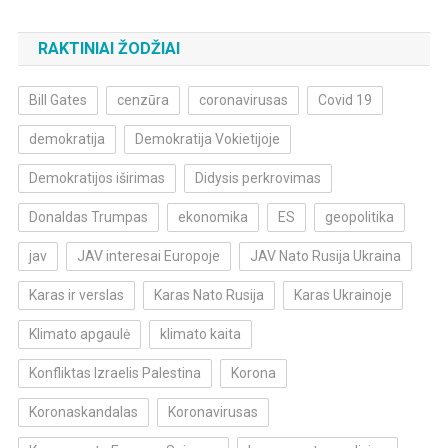
RAKTINIAI ŽODŽIAI
Bill Gates
cenzūra
coronavirusas
Covid 19
demokratija
Demokratija Vokietijoje
Demokratijos iširimas
Didysis perkrovimas
Donaldas Trumpas
ekonomika
ES
geopolitika
jav
JAV interesai Europoje
JAV Nato Rusija Ukraina
Karas ir verslas
Karas Nato Rusija
Karas Ukrainoje
Klimato apgaulė
klimato kaita
Konfliktas Izraelis Palestina
Korona
Koronaskandalas
Koronavirusas