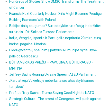
Hundreds of Studies Show DMSO Transforms The Treatment
of Cancer
France’s Next Quarterly Nuclear Drills Might Become Prestige-
Building Exercises With Poland
Baltijos šalių saugumas? Sustabdykite rusofobiją ir derėkitės
su rusais - Dž. Saksas Europos Parlamente
Italija, Vengrija, Ispanija ir Portugalija nepritaria 20 mlrd. eurų
karinei pagalbai Ukrainai
Didelį gyventojų spaudimą patyrusi Rumunijos vyriausybė
paleido Georgescu!
BŪTI AMERIKOS PRIEŠU – PAVOJINGA, BŪTI DRAUGU -
MIRTINA
Jeffrey Sachs Roaring Ukraine Speech At EU Parliament
„Karo atveju Vokietijoje nebeliks teisės atsisakyti karinės
tarnybos“
Prof. Jeffrey Sachs : Trump Saying Good Night to NATO
Strategic Culture - The arrest of Georgescu will push against
NATO