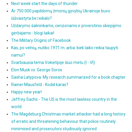
Next week start the days of thunder
Ar 750 000 papildomų žmonių gyvybių Ukrainoje buvo
iššvaistyta be reikalo?
Uždarymo šalininkams, cenzoriams ir priverstinio skiepijimo
gerbėjams - blogi laikai!
The Military Origins of Facebook
Kas, po velnių, nutiko 1971 m. arba: kiek laiko reikia taupyti
namui?
Svarbiausia tema Vokietijoje šiuo metu (I - VI)
Elon Musk vs. George Soros
Sasha Latypova: My research summarized for a book chapter
Rainer Mausfeld - Kodėl karas?
Happy new year!
Jeffrey Sachs - The US is the most lawless country in the
world
The Magdeburg Christmas market attacker had a long history
of erratic and threatening behaviour that police routinely
minimised and prosecutors studiously ignored