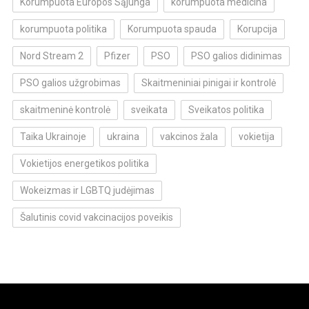
Korumpuota Europos Sąjunga
korumpuota medicina
korumpuota politika
Korumpuota spauda
Korupcija
Nord Stream 2
Pfizer
PSO
PSO galios didinimas
PSO galios užgrobimas
Skaitmeniniai pinigai ir kontrolė
skaitmeninė kontrolė
sveikata
Sveikatos politika
Taika Ukrainoje
ukraina
vakcinos žala
vokietija
Vokietijos energetikos politika
Wokeizmas ir LGBTQ judėjimas
Šalutinis covid vakcinacijos poveikis