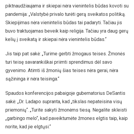
piktnaudžiaujama ir skiepai nėra vienintelis būdas kovoti su
pandemija: „Valstybė privalo turėti gerą sveikatos politiką.
Skiepijimas nėra vienintelis būdas tai padaryti. Tačiau jis
buvo traktuojamas beveik kaip religija. Tačiau yra daug gerų
kelių į sveikatą ir skiepai nėra vienintelis būdas.“
Jis taip pat sakė: „Turime gerbti žmogaus teises. Žmonės
turi teisę savarankiškai priimti sprendimus dėl savo
gyvenimo. Atimti iš žmonių šias teises nėra gerai, nėra
sąžininga ir nėra teisinga.“
Spaudos konferencijos pabaigoje gubernatorius DeSantis
sakė: „Dr. Ladapo supranta, kad „tikslas nepateisina visų
priemonių“. „Turite sakyti žmonėms tiesą. Negalite skleisti
„garbingo melo“, kad paveiktumėte žmones elgtis taip, kaip
norite, kad jie elgtųsi.“