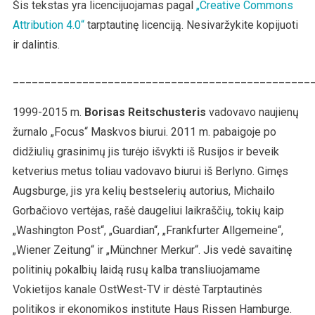
Šis tekstas yra licencijuojamas pagal
„Creative Commons
Attribution 4.0“
tarptautinę licenciją. Nesivaržykite kopijuoti
ir dalintis.
_______________________________________________
1999-2015 m.
Borisas Reitschusteris
vadovavo naujienų
žurnalo „Focus“ Maskvos biurui. 2011 m. pabaigoje po
didžiulių grasinimų jis turėjo išvykti iš Rusijos ir beveik
ketverius metus toliau vadovavo biurui iš Berlyno. Gimęs
Augsburge, jis yra kelių bestselerių autorius, Michailo
Gorbačiovo vertėjas, rašė daugeliui laikraščių, tokių kaip
„Washington Post“, „Guardian“, „Frankfurter Allgemeine“,
„Wiener Zeitung“ ir „Münchner Merkur“. Jis vedė savaitinę
politinių pokalbių laidą rusų kalba transliuojamame
Vokietijos kanale OstWest-TV ir dėstė Tarptautinės
politikos ir ekonomikos institute Haus Rissen Hamburge.