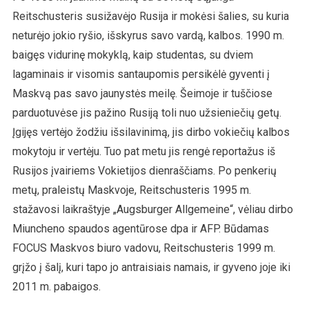
Reitschusteris susižavėjo Rusija ir mokėsi šalies, su kuria
neturėjo jokio ryšio, išskyrus savo vardą, kalbos. 1990 m.
baigęs vidurinę mokyklą, kaip studentas, su dviem
lagaminais ir visomis santaupomis persikėlė gyventi į
Maskvą pas savo jaunystės meilę. Šeimoje ir tuščiose
parduotuvėse jis pažino Rusiją toli nuo užsieniečių getų.
Įgijęs vertėjo žodžiu išsilavinimą, jis dirbo vokiečių kalbos
mokytoju ir vertėju. Tuo pat metu jis rengė reportažus iš
Rusijos įvairiems Vokietijos dienraščiams. Po penkerių
metų, praleistų Maskvoje, Reitschusteris 1995 m.
stažavosi laikraštyje „Augsburger Allgemeine“, vėliau dirbo
Miuncheno spaudos agentūrose dpa ir AFP. Būdamas
FOCUS Maskvos biuro vadovu, Reitschusteris 1999 m.
grįžo į šalį, kuri tapo jo antraisiais namais, ir gyveno joje iki
2011 m. pabaigos.