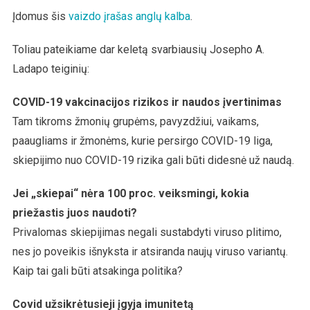
Įdomus šis
vaizdo įrašas anglų kalba
.
Toliau pateikiame dar keletą svarbiausių Josepho A.
Ladapo teiginių:
COVID-19 vakcinacijos rizikos ir naudos įvertinimas
Tam tikroms žmonių grupėms, pavyzdžiui, vaikams,
paaugliams ir žmonėms, kurie persirgo COVID-19 liga,
skiepijimo nuo COVID-19 rizika gali būti didesnė už naudą.
Jei „skiepai“ nėra 100 proc. veiksmingi, kokia
priežastis juos naudoti?
Privalomas skiepijimas negali sustabdyti viruso plitimo,
nes jo poveikis išnyksta ir atsiranda naujų viruso variantų.
Kaip tai gali būti atsakinga politika?
Covid užsikrėtusieji įgyja imunitetą