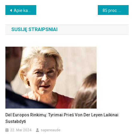
Beitragsnavigation
Apie kaukių devėjimo beprasmybę
85 proc. mirčių nuo Covid-19 Naujajame Pietų Velse (Australija) yra tarp visiškai paskiepytų asmenų
SUSIJĘ STRAIPSNIAI
Dėl Europos Rinkimų: Tyrimai Prieš Von Der Leyen Laikinai
Sustabdyti
22. Mai 2024
sapereaude