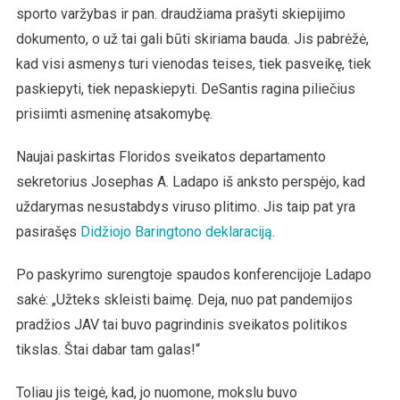
sporto varžybas ir pan. draudžiama prašyti skiepijimo
dokumento, o už tai gali būti skiriama bauda. Jis pabrėžė,
kad visi asmenys turi vienodas teises, tiek pasveikę, tiek
paskiepyti, tiek nepaskiepyti. DeSantis ragina piliečius
prisiimti asmeninę atsakomybę.
Naujai paskirtas Floridos sveikatos departamento
sekretorius Josephas A. Ladapo iš anksto perspėjo, kad
uždarymas nesustabdys viruso plitimo. Jis taip pat yra
pasirašęs
Didžiojo Baringtono deklaraciją
.
Po paskyrimo surengtoje spaudos konferencijoje Ladapo
sakė: „Užteks skleisti baimę. Deja, nuo pat pandemijos
pradžios JAV tai buvo pagrindinis sveikatos politikos
tikslas. Štai dabar tam galas!“
Toliau jis teigė, kad, jo nuomone, mokslu buvo