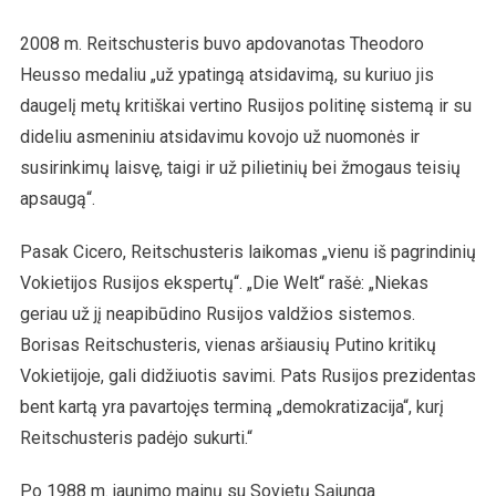
2008 m. Reitschusteris buvo apdovanotas Theodoro
Heusso medaliu „už ypatingą atsidavimą, su kuriuo jis
daugelį metų kritiškai vertino Rusijos politinę sistemą ir su
dideliu asmeniniu atsidavimu kovojo už nuomonės ir
susirinkimų laisvę, taigi ir už pilietinių bei žmogaus teisių
apsaugą“.
Pasak Cicero, Reitschusteris laikomas „vienu iš pagrindinių
Vokietijos Rusijos ekspertų“. „Die Welt“ rašė: „Niekas
geriau už jį neapibūdino Rusijos valdžios sistemos.
Borisas Reitschusteris, vienas aršiausių Putino kritikų
Vokietijoje, gali didžiuotis savimi. Pats Rusijos prezidentas
bent kartą yra pavartojęs terminą „demokratizacija“, kurį
Reitschusteris padėjo sukurti.“
Po 1988 m. jaunimo mainų su Sovietų Sąjunga