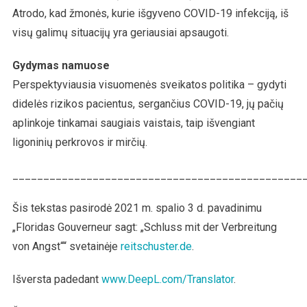
Atrodo, kad žmonės, kurie išgyveno COVID-19 infekciją, iš
visų galimų situacijų yra geriausiai apsaugoti.
Gydymas namuose
Perspektyviausia visuomenės sveikatos politika – gydyti
didelės rizikos pacientus, sergančius COVID-19, jų pačių
aplinkoje tinkamai saugiais vaistais, taip išvengiant
ligoninių perkrovos ir mirčių.
_______________________________________________
Šis tekstas pasirodė 2021 m. spalio 3 d. pavadinimu
„Floridas Gouverneur sagt: „Schluss mit der Verbreitung
von Angst““ svetainėje
reitschuster.de
.
Išversta padedant
www.DeepL.com/Translator
.