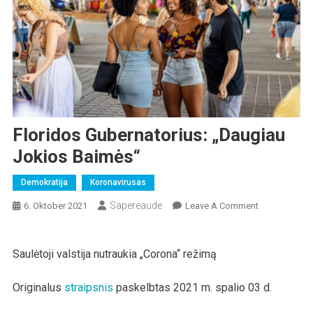
Floridos Gubernatorius: „Daugiau
Jokios Baimės“
Demokratija
Koronavirusas
Sapereaude
On
6. Oktober 2021
Leave A Comment
Floridos
Gubernatorius
Saulėtoji valstija nutraukia „Corona“ režimą
„Daugiau
Jokios
Baimės“
Originalus
straipsnis
paskelbtas 2021 m. spalio 03 d.