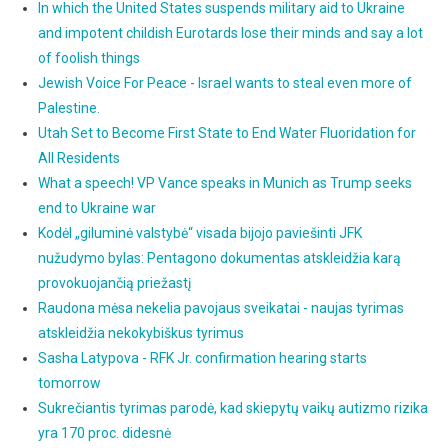
In which the United States suspends military aid to Ukraine
and impotent childish Eurotards lose their minds and say a lot
of foolish things
Jewish Voice For Peace - Israel wants to steal even more of
Palestine.
Utah Set to Become First State to End Water Fluoridation for
All Residents
What a speech! VP Vance speaks in Munich as Trump seeks
end to Ukraine war
Kodėl „giluminė valstybė“ visada bijojo paviešinti JFK
nužudymo bylas: Pentagono dokumentas atskleidžia karą
provokuojančią priežastį
Raudona mėsa nekelia pavojaus sveikatai - naujas tyrimas
atskleidžia nekokybiškus tyrimus
Sasha Latypova - RFK Jr. confirmation hearing starts
tomorrow
Sukrečiantis tyrimas parodė, kad skiepytų vaikų autizmo rizika
yra 170 proc. didesnė