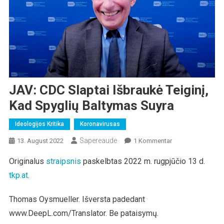
JAV: CDC Slaptai Išbraukė Teiginį,
Kad Spyglių Baltymas Suyra
Ideologijos Kritika
Koronavirusas
Sapereaude
Zu
13. August 2022
1 Kommentar
JAV:
Originalus
straipsnis
paskelbtas 2022 m. rugpjūčio 13 d.
CDC
tkp.at
.
Slaptai
Išbraukė
Teiginį,
Thomas Oysmueller. Išversta padedant
Kad
www.DeepL.com/Translator. Be pataisymų.
Spyglių