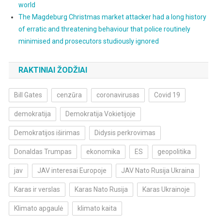
world
The Magdeburg Christmas market attacker had a long history
of erratic and threatening behaviour that police routinely
minimised and prosecutors studiously ignored
RAKTINIAI ŽODŽIAI
Bill Gates
cenzūra
coronavirusas
Covid 19
demokratija
Demokratija Vokietijoje
Demokratijos iširimas
Didysis perkrovimas
Donaldas Trumpas
ekonomika
ES
geopolitika
jav
JAV interesai Europoje
JAV Nato Rusija Ukraina
Karas ir verslas
Karas Nato Rusija
Karas Ukrainoje
Klimato apgaulė
klimato kaita