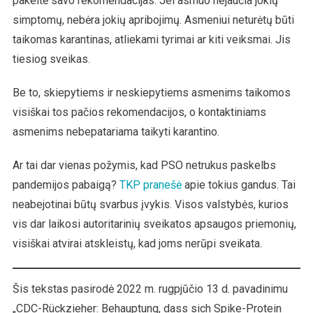
pakeitė savo rekomendacijas: Jei asmuo nejaučia jokių
simptomų, nebėra jokių apribojimų. Asmeniui neturėtų būti
taikomas karantinas, atliekami tyrimai ar kiti veiksmai. Jis
tiesiog sveikas.
Be to, skiepytiems ir neskiepytiems asmenims taikomos
visiškai tos pačios rekomendacijos, o kontaktiniams
asmenims nebepatariama taikyti karantino.
Ar tai dar vienas požymis, kad PSO netrukus paskelbs
pandemijos pabaigą?
TKP pranešė
apie tokius gandus. Tai
neabejotinai būtų svarbus įvykis. Visos valstybės, kurios
vis dar laikosi autoritarinių sveikatos apsaugos priemonių,
visiškai atvirai atskleistų, kad joms nerūpi sveikata.
Šis tekstas pasirodė 2022 m. rugpjūčio 13 d. pavadinimu
„CDC-Rückzieher: Behauptung, dass sich Spike-Protein