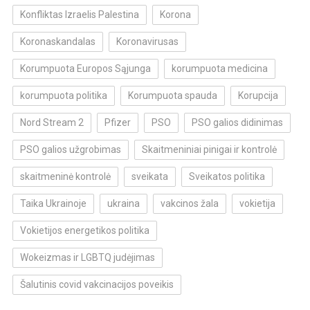
Konfliktas Izraelis Palestina
Korona
Koronaskandalas
Koronavirusas
Korumpuota Europos Sąjunga
korumpuota medicina
korumpuota politika
Korumpuota spauda
Korupcija
Nord Stream 2
Pfizer
PSO
PSO galios didinimas
PSO galios užgrobimas
Skaitmeniniai pinigai ir kontrolė
skaitmeninė kontrolė
sveikata
Sveikatos politika
Taika Ukrainoje
ukraina
vakcinos žala
vokietija
Vokietijos energetikos politika
Wokeizmas ir LGBTQ judėjimas
Šalutinis covid vakcinacijos poveikis