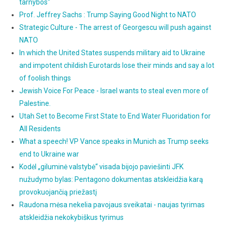
tarnybos“
Prof. Jeffrey Sachs : Trump Saying Good Night to NATO
Strategic Culture - The arrest of Georgescu will push against
NATO
In which the United States suspends military aid to Ukraine
and impotent childish Eurotards lose their minds and say a lot
of foolish things
Jewish Voice For Peace - Israel wants to steal even more of
Palestine.
Utah Set to Become First State to End Water Fluoridation for
All Residents
What a speech! VP Vance speaks in Munich as Trump seeks
end to Ukraine war
Kodėl „giluminė valstybė“ visada bijojo paviešinti JFK
nužudymo bylas: Pentagono dokumentas atskleidžia karą
provokuojančią priežastį
Raudona mėsa nekelia pavojaus sveikatai - naujas tyrimas
atskleidžia nekokybiškus tyrimus