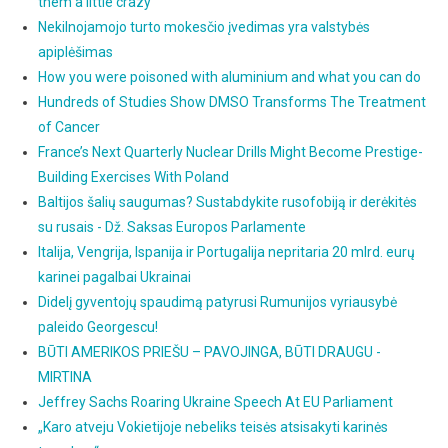
them a little crazy
Nekilnojamojo turto mokesčio įvedimas yra valstybės
apiplėšimas
How you were poisoned with aluminium and what you can do
Hundreds of Studies Show DMSO Transforms The Treatment
of Cancer
France’s Next Quarterly Nuclear Drills Might Become Prestige-
Building Exercises With Poland
Baltijos šalių saugumas? Sustabdykite rusofobiją ir derėkitės
su rusais - Dž. Saksas Europos Parlamente
Italija, Vengrija, Ispanija ir Portugalija nepritaria 20 mlrd. eurų
karinei pagalbai Ukrainai
Didelį gyventojų spaudimą patyrusi Rumunijos vyriausybė
paleido Georgescu!
BŪTI AMERIKOS PRIEŠU – PAVOJINGA, BŪTI DRAUGU -
MIRTINA
Jeffrey Sachs Roaring Ukraine Speech At EU Parliament
„Karo atveju Vokietijoje nebeliks teisės atsisakyti karinės