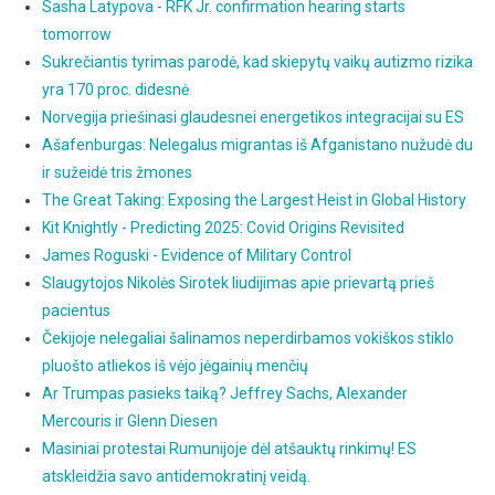
Sasha Latypova - RFK Jr. confirmation hearing starts
tomorrow
Sukrečiantis tyrimas parodė, kad skiepytų vaikų autizmo rizika
yra 170 proc. didesnė
Norvegija priešinasi glaudesnei energetikos integracijai su ES
Ašafenburgas: Nelegalus migrantas iš Afganistano nužudė du
ir sužeidė tris žmones
The Great Taking: Exposing the Largest Heist in Global History
Kit Knightly - Predicting 2025: Covid Origins Revisited
James Roguski - Evidence of Military Control
Slaugytojos Nikolės Sirotek liudijimas apie prievartą prieš
pacientus
Čekijoje nelegaliai šalinamos neperdirbamos vokiškos stiklo
pluošto atliekos iš vėjo jėgainių menčių
Ar Trumpas pasieks taiką? Jeffrey Sachs, Alexander
Mercouris ir Glenn Diesen
Masiniai protestai Rumunijoje dėl atšauktų rinkimų! ES
atskleidžia savo antidemokratinį veidą.