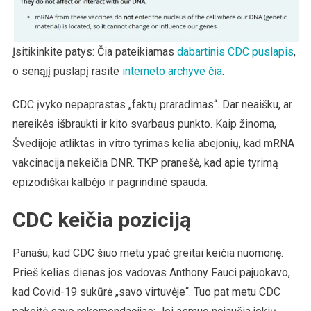
Įsitikinkite patys: Čia pateikiamas
dabartinis CDC puslapis
,
o senąjį puslapį rasite
interneto archyve čia
.
CDC įvyko nepaprastas „faktų praradimas“. Dar neaišku, ar
nereikės išbraukti ir kito svarbaus punkto. Kaip žinoma,
Švedijoje atliktas in vitro tyrimas kelia abejonių, kad mRNA
vakcinacija nekeičia DNR. TKP pranešė, kad apie tyrimą
epizodiškai kalbėjo ir pagrindinė spauda.
CDC keičia poziciją
Panašu, kad CDC šiuo metu ypač greitai keičia nuomonę.
Prieš kelias dienas jos vadovas Anthony Fauci pajuokavo,
kad Covid-19 sukūrė „savo virtuvėje“. Tuo pat metu CDC