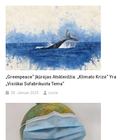
„Greenpeace“ Įkūrėjas Atskleidžia: „klimato Krizė“ Yra
„visiškai Sufabrikuota Tema“
28. Januar 2025
Lucie