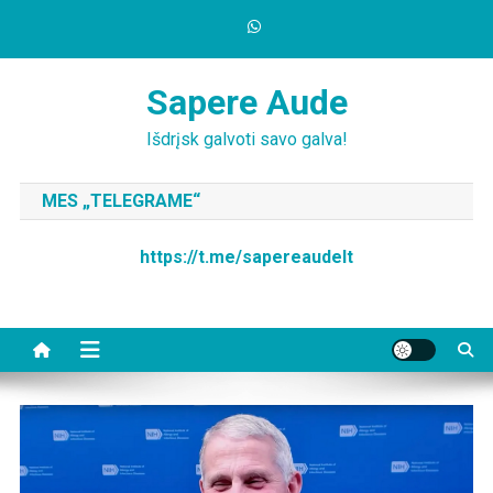
Skip
to
content
Sapere Aude
Išdrįsk galvoti savo galva!
MES „TELEGRAME“
https://t.me/sapereaudelt