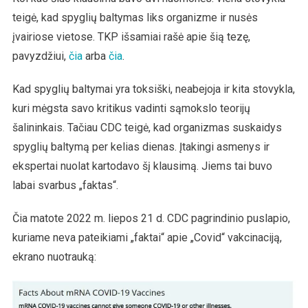
teigė, kad spyglių baltymas liks organizme ir nusės
įvairiose vietose. TKP išsamiai rašė apie šią tezę,
pavyzdžiui,
čia
arba
čia
.
Kad spyglių baltymai yra toksiški, neabejoja ir kita stovykla,
kuri mėgsta savo kritikus vadinti sąmokslo teorijų
šalininkais. Tačiau CDC teigė, kad organizmas suskaidys
spyglių baltymą per kelias dienas. Įtakingi asmenys ir
ekspertai nuolat kartodavo šį klausimą. Jiems tai buvo
labai svarbus „faktas“.
Čia matote 2022 m. liepos 21 d. CDC pagrindinio puslapio,
kuriame neva pateikiami „faktai“ apie „Covid“ vakcinaciją,
ekrano nuotrauką: