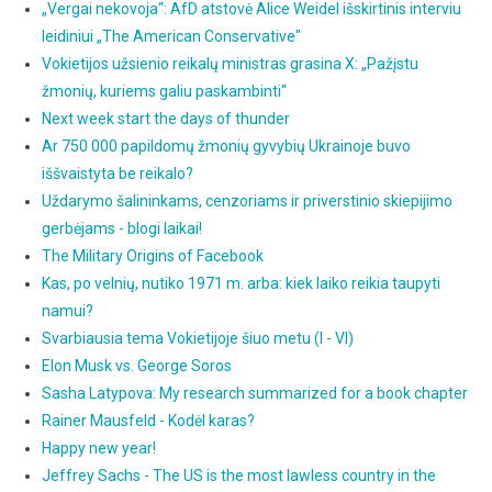
„Vergai nekovoja“: AfD atstovė Alice Weidel išskirtinis interviu
leidiniui „The American Conservative"
Vokietijos užsienio reikalų ministras grasina X: „Pažįstu
žmonių, kuriems galiu paskambinti“
Next week start the days of thunder
Ar 750 000 papildomų žmonių gyvybių Ukrainoje buvo
iššvaistyta be reikalo?
Uždarymo šalininkams, cenzoriams ir priverstinio skiepijimo
gerbėjams - blogi laikai!
The Military Origins of Facebook
Kas, po velnių, nutiko 1971 m. arba: kiek laiko reikia taupyti
namui?
Svarbiausia tema Vokietijoje šiuo metu (I - VI)
Elon Musk vs. George Soros
Sasha Latypova: My research summarized for a book chapter
Rainer Mausfeld - Kodėl karas?
Happy new year!
Jeffrey Sachs - The US is the most lawless country in the