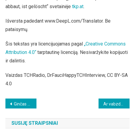
abbaut, ist gelöscht“ svetainėje
tkp.at
.
Išversta padedant www.DeepL.com/Translator. Be
pataisymų.
Šis tekstas yra licencijuojamas pagal
„Creative Commons
Attribution 4.0“
tarptautinę licenciją. Nesivaržykite kopijuoti
ir dalintis.
Vaizdas TCHRadio, DrFauciHappyTCHInterview, CC BY-SA
4.0
Beitragsnavigation
Ginčas dėl santykių su Rusija: Pietų Afrikos Respublikos užsienio reikalų ministrė pasisakė prieš JAV ir ES „paternalizmą ir bandymus įbauginti“
Ar vabzdžiai mums tinka kaip maistas?
SUSIJĘ STRAIPSNIAI