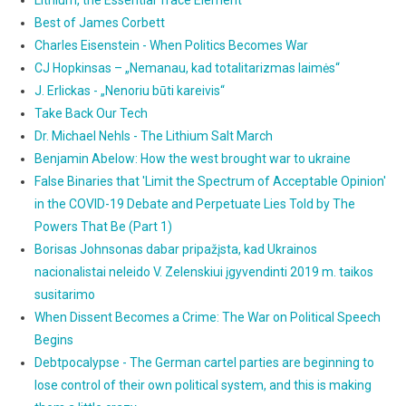
Lithium, the Essential Trace Element
Best of James Corbett
Charles Eisenstein - When Politics Becomes War
CJ Hopkinsas – „Nemanau, kad totalitarizmas laimės“
J. Erlickas - „Nenoriu būti kareivis“
Take Back Our Tech
Dr. Michael Nehls - The Lithium Salt March
Benjamin Abelow: How the west brought war to ukraine
False Binaries that 'Limit the Spectrum of Acceptable Opinion'
in the COVID-19 Debate and Perpetuate Lies Told by The
Powers That Be (Part 1)
Borisas Johnsonas dabar pripažįsta, kad Ukrainos
nacionalistai neleido V. Zelenskiui įgyvendinti 2019 m. taikos
susitarimo
When Dissent Becomes a Crime: The War on Political Speech
Begins
Debtpocalypse - The German cartel parties are beginning to
lose control of their own political system, and this is making