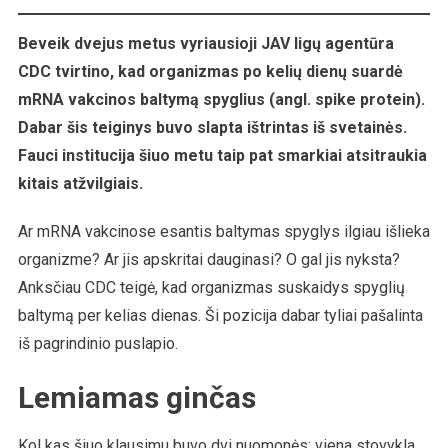
Baltymas
Suyra
Beveik dvejus metus vyriausioji JAV ligų agentūra
CDC tvirtino, kad organizmas po kelių dienų suardė
mRNA vakcinos baltymą spyglius (angl. spike protein).
Dabar šis teiginys buvo slapta ištrintas iš svetainės.
Fauci institucija šiuo metu taip pat smarkiai atsitraukia
kitais atžvilgiais.
Ar mRNA vakcinose esantis baltymas spyglys ilgiau išlieka
organizme? Ar jis apskritai dauginasi? O gal jis nyksta?
Anksčiau CDC teigė, kad organizmas suskaidys spyglių
baltymą per kelias dienas. Ši pozicija dabar tyliai pašalinta
iš pagrindinio puslapio.
Lemiamas ginčas
Kol kas šiuo klausimu buvo dvi nuomonės: viena stovykla