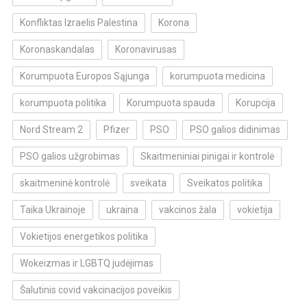
Konfliktas Izraelis Palestina
Korona
Koronaskandalas
Koronavirusas
Korumpuota Europos Sąjunga
korumpuota medicina
korumpuota politika
Korumpuota spauda
Korupcija
Nord Stream 2
Pfizer
PSO
PSO galios didinimas
PSO galios užgrobimas
Skaitmeniniai pinigai ir kontrolė
skaitmeninė kontrolė
sveikata
Sveikatos politika
Taika Ukrainoje
ukraina
vakcinos žala
vokietija
Vokietijos energetikos politika
Wokeizmas ir LGBTQ judėjimas
Šalutinis covid vakcinacijos poveikis