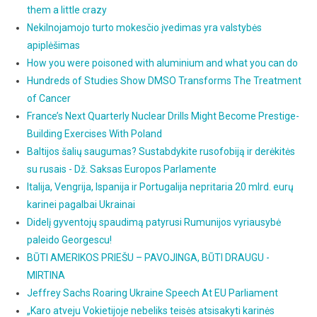
them a little crazy
Nekilnojamojo turto mokesčio įvedimas yra valstybės
apiplėšimas
How you were poisoned with aluminium and what you can do
Hundreds of Studies Show DMSO Transforms The Treatment
of Cancer
France’s Next Quarterly Nuclear Drills Might Become Prestige-
Building Exercises With Poland
Baltijos šalių saugumas? Sustabdykite rusofobiją ir derėkitės
su rusais - Dž. Saksas Europos Parlamente
Italija, Vengrija, Ispanija ir Portugalija nepritaria 20 mlrd. eurų
karinei pagalbai Ukrainai
Didelį gyventojų spaudimą patyrusi Rumunijos vyriausybė
paleido Georgescu!
BŪTI AMERIKOS PRIEŠU – PAVOJINGA, BŪTI DRAUGU -
MIRTINA
Jeffrey Sachs Roaring Ukraine Speech At EU Parliament
„Karo atveju Vokietijoje nebeliks teisės atsisakyti karinės