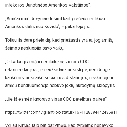
infekcijos Jungtinėse Amerikos Valstijose“.
„Amišai mirė devyniasdešimt kartų rečiau nei likusi
Amerikos dalis nuo Kovido“, – pakartojo jis.
Toliau jis darė prielaidą, kad priežastis yra ta, jog amišų
šeimos neskiepija savo vaikų.
„O kadangi amišai nesilaikė nė vienos CDC
rekomendacijos, jie neužsidarė, nesislėpė, nesidengė
kaukėmis, nesilaikė socialinės distancijos, neskiepijo ir
amišų bendruomenėje nebuvo jokių nurodymų skiepytis.
„Jie iš esmės ignoravo visas CDC pateiktas gaires“.
https://twitter.com/VigilantFox/status/1674128384442486811
Vėliau Kiršas taip pat pažymėjo, kad tyrėjams nepavyko