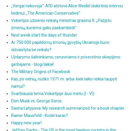
„Vergai nekovoja“: AfD atstovė Alice Weidel išskirtinis interviu
leidiniui „The American Conservative"
Vokietijos užsienio reikalų ministras grasina X: „Pažįstu
žmonių, kuriems galiu paskambinti“
Next week start the days of thunder
Ar 750 000 papildomų žmonių gyvybių Ukrainoje buvo
iššvaistyta be reikalo?
Uždarymo šalininkams, cenzoriams ir priverstinio skiepijimo
gerbėjams - blogi laikai!
The Military Origins of Facebook
Kas, po velnių, nutiko 1971 m. arba: kiek laiko reikia taupyti
namui?
Svarbiausia tema Vokietijoje šiuo metu (I - VI)
Elon Musk vs. George Soros
Sasha Latypova: My research summarized for a book chapter
Rainer Mausfeld - Kodėl karas?
Happy new year!
Jeffrey Sachs - The US is the most lawless country in the