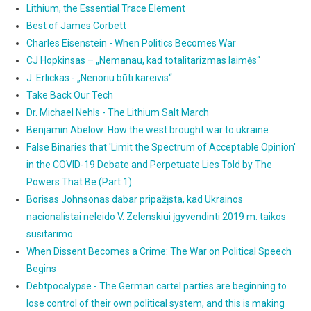
Lithium, the Essential Trace Element
Best of James Corbett
Charles Eisenstein - When Politics Becomes War
CJ Hopkinsas – „Nemanau, kad totalitarizmas laimės“
J. Erlickas - „Nenoriu būti kareivis“
Take Back Our Tech
Dr. Michael Nehls - The Lithium Salt March
Benjamin Abelow: How the west brought war to ukraine
False Binaries that 'Limit the Spectrum of Acceptable Opinion'
in the COVID-19 Debate and Perpetuate Lies Told by The
Powers That Be (Part 1)
Borisas Johnsonas dabar pripažįsta, kad Ukrainos
nacionalistai neleido V. Zelenskiui įgyvendinti 2019 m. taikos
susitarimo
When Dissent Becomes a Crime: The War on Political Speech
Begins
Debtpocalypse - The German cartel parties are beginning to
lose control of their own political system, and this is making