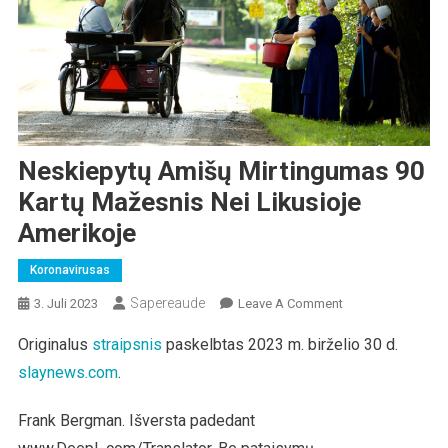
Neskiepytų Amišų Mirtingumas 90
Kartų Mažesnis Nei Likusioje
Amerikoje
Koronavirusas
Sapereaude
On
3. Juli 2023
Leave A Comment
Neskiepytų
Originalus
straipsnis
paskelbtas 2023 m. birželio 30 d.
Amišų
slaynews.com
.
Mirtingumas
90
Kartų
Frank Bergman. Išversta padedant
Mažesnis