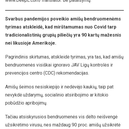
www.DeepL.com/Translator. Be pataisymų.
Nei
Likusioje
Amerikoje
Svarbus pandemijos poveikio amišų bendruomenėms
tyrimas atskleidė, kad mirštamumas nuo Covid tarp
tradicionalistinių grupių piliečių yra 90 kartų mažesnis
nei likusioje Amerikoje.
Pagrindinis skirtumas, atskleidė tyrimas, yra tas, kad amišų
bendruomenės visiškai ignoravo JAV Ligų kontrolės ir
prevencijos centro (CDC) rekomendacijas.
Amišų šeimos nesiskiepijo ir nedėvėjo kaukių, taip pat
nevykdė uždarymų, socialinio atsiribojimo ar kitokio
pobūdžio apribojimų.
Tačiau atsiskyrusios bendruomenės vis dėlto neišvengė
užsikrėtimo virusu, nes maždaug 90 proc. amišų užsikrėtė