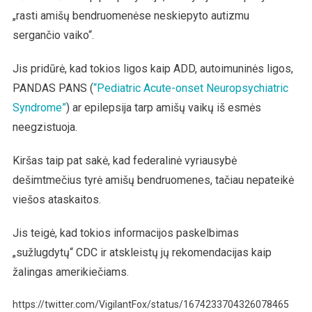
„rasti amišų bendruomenėse neskiepyto autizmu
sergančio vaiko“.
Jis pridūrė, kad tokios ligos kaip ADD, autoimuninės ligos,
PANDAS PANS (
“Pediatric Acute-onset Neuropsychiatric
Syndrome”
) ar epilepsija tarp amišų vaikų iš esmės
neegzistuoja.
Kiršas taip pat sakė, kad federalinė vyriausybė
dešimtmečius tyrė amišų bendruomenes, tačiau nepateikė
viešos ataskaitos.
Jis teigė, kad tokios informacijos paskelbimas
„sužlugdytų“ CDC ir atskleistų jų rekomendacijas kaip
žalingas amerikiečiams.
https://twitter.com/VigilantFox/status/1674233704326078465