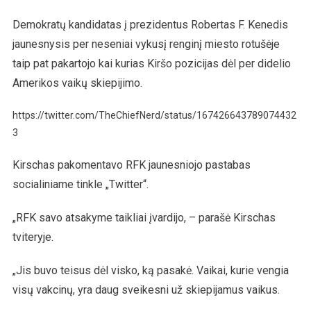
Demokratų kandidatas į prezidentus Robertas F. Kenedis
jaunesnysis per neseniai vykusį renginį miesto rotušėje
taip pat pakartojo kai kurias Kiršo pozicijas dėl per didelio
Amerikos vaikų skiepijimo.
https://twitter.com/TheChiefNerd/status/167426643789074432
3
Kirschas pakomentavo RFK jaunesniojo pastabas
socialiniame tinkle „Twitter“.
„RFK savo atsakyme taikliai įvardijo, – parašė Kirschas
tviteryje.
„Jis buvo teisus dėl visko, ką pasakė. Vaikai, kurie vengia
visų vakcinų, yra daug sveikesni už skiepijamus vaikus.