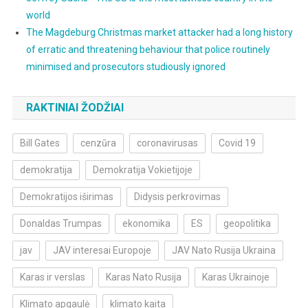
world
The Magdeburg Christmas market attacker had a long history
of erratic and threatening behaviour that police routinely
minimised and prosecutors studiously ignored
RAKTINIAI ŽODŽIAI
Bill Gates
cenzūra
coronavirusas
Covid 19
demokratija
Demokratija Vokietijoje
Demokratijos iširimas
Didysis perkrovimas
Donaldas Trumpas
ekonomika
ES
geopolitika
jav
JAV interesai Europoje
JAV Nato Rusija Ukraina
Karas ir verslas
Karas Nato Rusija
Karas Ukrainoje
Klimato apgaulė
klimato kaita