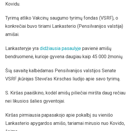
Kovidu.
Tyrimą atliko Vakcinų saugumo tyrimų fondas (VSRF), o
konkrečiai buvo tiriami Lankasterio (Pensilvanijos valstija)
amišai.
Lankasteryje yra
didžiausia pasaulyje
pavienė amišų
bendruomenė, kurioje gyvena daugiau kaip 45 000 žmonių.
Šią savaitę kalbėdamas Pensilvanijos valstijos Senate
VSRF įkūrėjas Steve’as Kirschas liudijo apie savo tyrimą.
S. Kiršas paaiškino, kodėl amišų piliečiai miršta daug rečiau
nei likusios šalies gyventojai.
Kiršas pirmiausia papasakojo apie pokalbį su vienišo
Lankasterio apygardos amišo, tariamai mirusio nuo Kovido,