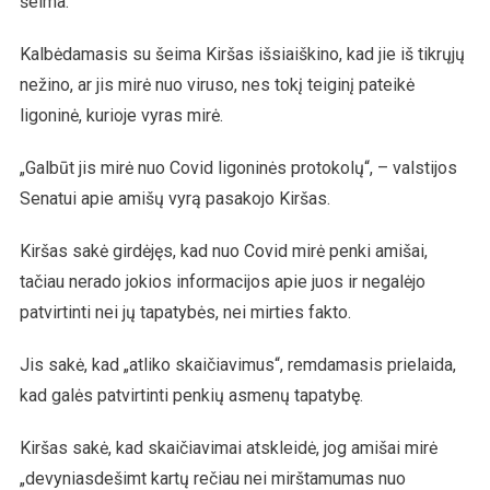
šeima.
Kalbėdamasis su šeima Kiršas išsiaiškino, kad jie iš tikrųjų
nežino, ar jis mirė nuo viruso, nes tokį teiginį pateikė
ligoninė, kurioje vyras mirė.
„Galbūt jis mirė nuo Covid ligoninės protokolų“, – valstijos
Senatui apie amišų vyrą pasakojo Kiršas.
Kiršas sakė girdėjęs, kad nuo Covid mirė penki amišai,
tačiau nerado jokios informacijos apie juos ir negalėjo
patvirtinti nei jų tapatybės, nei mirties fakto.
Jis sakė, kad „atliko skaičiavimus“, remdamasis prielaida,
kad galės patvirtinti penkių asmenų tapatybę.
Kiršas sakė, kad skaičiavimai atskleidė, jog amišai mirė
„devyniasdešimt kartų rečiau nei mirštamumas nuo