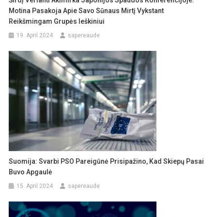
Motina Pasakoja Apie Savo Sūnaus Mirtį Vykstant
Reikšmingam Grupės Ieškiniui
19. April 2024
sapereaude
Suomija: Svarbi PSO Pareigūnė Prisipažino, Kad Skiepų Pasai
Buvo Apgaulė
15. April 2024
sapereaude