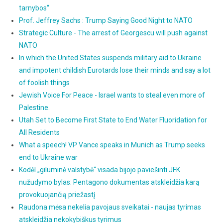
tarnybos“
Prof. Jeffrey Sachs : Trump Saying Good Night to NATO
Strategic Culture - The arrest of Georgescu will push against
NATO
In which the United States suspends military aid to Ukraine
and impotent childish Eurotards lose their minds and say a lot
of foolish things
Jewish Voice For Peace - Israel wants to steal even more of
Palestine.
Utah Set to Become First State to End Water Fluoridation for
All Residents
What a speech! VP Vance speaks in Munich as Trump seeks
end to Ukraine war
Kodėl „giluminė valstybė“ visada bijojo paviešinti JFK
nužudymo bylas: Pentagono dokumentas atskleidžia karą
provokuojančią priežastį
Raudona mėsa nekelia pavojaus sveikatai - naujas tyrimas
atskleidžia nekokybiškus tyrimus