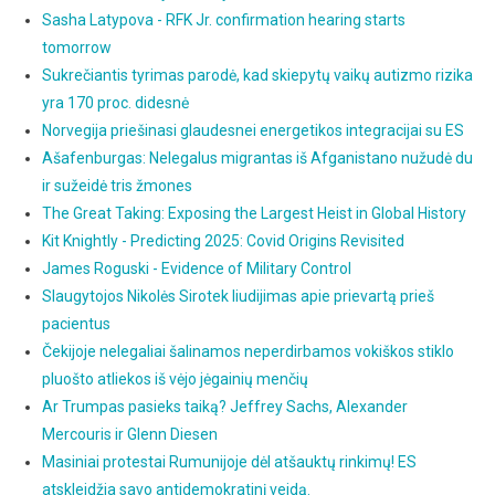
Sasha Latypova - RFK Jr. confirmation hearing starts
tomorrow
Sukrečiantis tyrimas parodė, kad skiepytų vaikų autizmo rizika
yra 170 proc. didesnė
Norvegija priešinasi glaudesnei energetikos integracijai su ES
Ašafenburgas: Nelegalus migrantas iš Afganistano nužudė du
ir sužeidė tris žmones
The Great Taking: Exposing the Largest Heist in Global History
Kit Knightly - Predicting 2025: Covid Origins Revisited
James Roguski - Evidence of Military Control
Slaugytojos Nikolės Sirotek liudijimas apie prievartą prieš
pacientus
Čekijoje nelegaliai šalinamos neperdirbamos vokiškos stiklo
pluošto atliekos iš vėjo jėgainių menčių
Ar Trumpas pasieks taiką? Jeffrey Sachs, Alexander
Mercouris ir Glenn Diesen
Masiniai protestai Rumunijoje dėl atšauktų rinkimų! ES
atskleidžia savo antidemokratinį veidą.