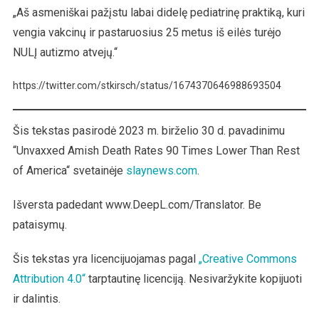
„Aš asmeniškai pažįstu labai didelę pediatrinę praktiką, kuri
vengia vakcinų ir pastaruosius 25 metus iš eilės turėjo
NULĮ autizmo atvejų.“
https://twitter.com/stkirsch/status/1674370646988693504
Šis tekstas pasirodė 2023 m. birželio 30 d. pavadinimu
“Unvaxxed Amish Death Rates 90 Times Lower Than Rest
of America“ svetainėje
slaynews.com
.
Išversta padedant www.DeepL.com/Translator. Be
pataisymų.
Šis tekstas yra licencijuojamas pagal
„Creative Commons
Attribution 4.0“
tarptautinę licenciją. Nesivaržykite kopijuoti
ir dalintis.