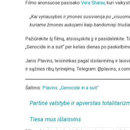
Filmo anonsuose pasisako
Vera Sharav
, kuri vaiky
„Kai vyriausybės ir įmonės susivienija po „visuom
kuriame žmonės aukojami kaip bandomieji triušiai
Pažiūrėkite šį filmą, atsisiųskite jį ir pasidalinkite. 
„Genocide in a suit“ per kelias dienas po paskelbim
Janis Plavins, teisininkas pagal išsilavinimą ir lais
ir sąžinės ribų tyrinėjimą. Telegram: @plavins, x.co
Šaltinis:
Plavins: „Genocide in a suit“
Partinė valstybė ir apverstas totalitariz
Tiesa mus išlaisvins