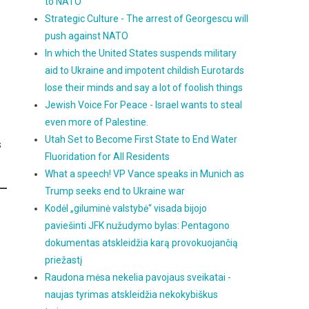
to NATO
Strategic Culture - The arrest of Georgescu will
push against NATO
In which the United States suspends military
aid to Ukraine and impotent childish Eurotards
lose their minds and say a lot of foolish things
Jewish Voice For Peace - Israel wants to steal
even more of Palestine.
Utah Set to Become First State to End Water
s
Fluoridation for All Residents
What a speech! VP Vance speaks in Munich as
Trump seeks end to Ukraine war
Kodėl „giluminė valstybė“ visada bijojo
paviešinti JFK nužudymo bylas: Pentagono
dokumentas atskleidžia karą provokuojančią
priežastį
Raudona mėsa nekelia pavojaus sveikatai -
naujas tyrimas atskleidžia nekokybiškus