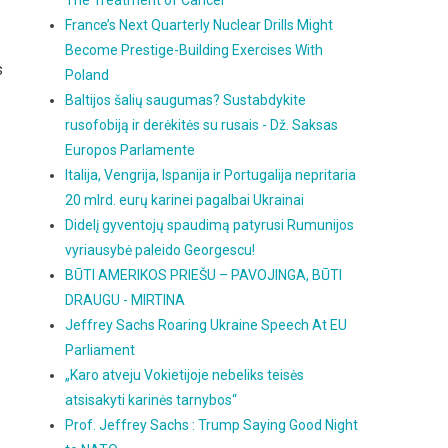
The Treatment of Cancer
France’s Next Quarterly Nuclear Drills Might
Become Prestige-Building Exercises With
s
Poland
Baltijos šalių saugumas? Sustabdykite
rusofobiją ir derėkitės su rusais - Dž. Saksas
Europos Parlamente
Italija, Vengrija, Ispanija ir Portugalija nepritaria
20 mlrd. eurų karinei pagalbai Ukrainai
Didelį gyventojų spaudimą patyrusi Rumunijos
vyriausybė paleido Georgescu!
BŪTI AMERIKOS PRIEŠU – PAVOJINGA, BŪTI
DRAUGU - MIRTINA
Jeffrey Sachs Roaring Ukraine Speech At EU
Parliament
„Karo atveju Vokietijoje nebeliks teisės
atsisakyti karinės tarnybos“
Prof. Jeffrey Sachs : Trump Saying Good Night