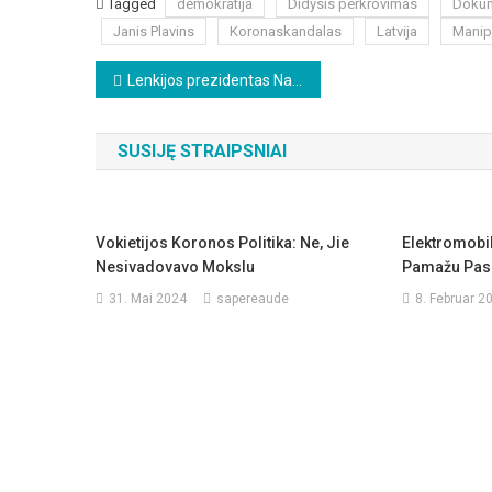
Tagged
demokratija
Didysis perkrovimas
Dokume
Janis Plavins
Koronaskandalas
Latvija
Manip
Beitragsnavigation
Lenkijos prezidentas Nawrocki apie Vokietijos keliamą grėsmę Lenkijai
SUSIJĘ STRAIPSNIAI
Vokietijos Koronos Politika: Ne, Jie
Elektromobil
Nesivadovavo Mokslu
Pamažu Pasi
31. Mai 2024
sapereaude
8. Februar 2