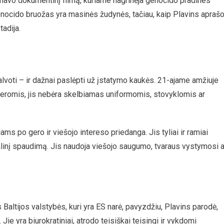
ilmavo dokumentinį filmą, kuriame nagrinėja genocido pradines
nocido bruožas yra masinės žudynės, tačiau, kaip Plavins apraš
tadija.
apgalvoti – ir dažnai paslėpti už įstatymo kaukės. 21-ajame amžiuje
eromis, jis nebėra skelbiamas uniformomis, stovyklomis ar
iams po gero ir viešojo intereso priedanga. Jis tyliai ir ramiai
cialinį spaudimą. Jis naudoja viešojo saugumo, tvaraus vystymosi a
ltijos valstybės, kuri yra ES narė, pavyzdžiu, Plavins parodė,
e yra biurokratiniai, atrodo teisiškai teisingi ir vykdomi