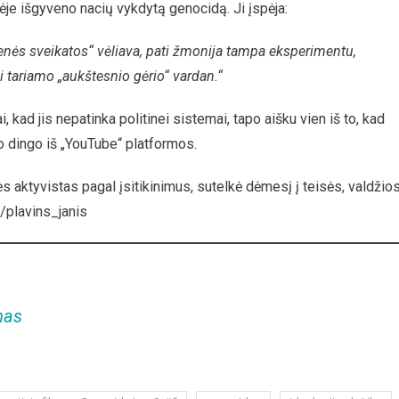
stėje išgyveno nacių vykdytą genocidą. Ji įspėja:
enės sveikatos“ vėliava, pati žmonija tampa eksperimentu,
 tariamo „aukštesnio gėrio“ vardan.“
Tai, kad jis nepatinka politinei sistemai, tapo aišku vien iš to, kad
o dingo iš „YouTube“ platformos.
vės aktyvistas pagal įsitikinimus, sutelkė dėmesį į teisės, valdžio
m/plavins_janis
mas