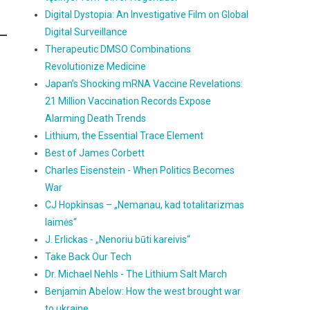
Digital Dystopia: An Investigative Film on Global
Digital Surveillance
Therapeutic DMSO Combinations
Revolutionize Medicine
Japan’s Shocking mRNA Vaccine Revelations:
21 Million Vaccination Records Expose
Alarming Death Trends
Lithium, the Essential Trace Element
Best of James Corbett
Charles Eisenstein - When Politics Becomes
War
CJ Hopkinsas – „Nemanau, kad totalitarizmas
laimės“
J. Erlickas - „Nenoriu būti kareivis“
Take Back Our Tech
Dr. Michael Nehls - The Lithium Salt March
Benjamin Abelow: How the west brought war
to ukraine