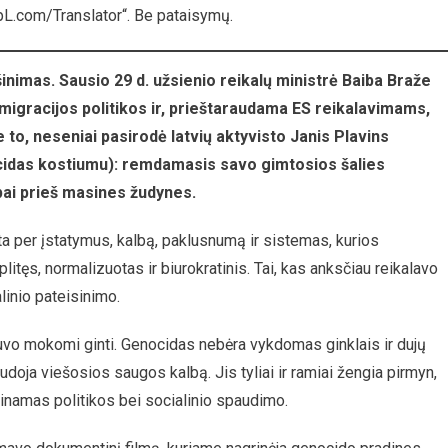
pL.com/Translator“. Be pataisymų.
inimas. Sausio 29 d. užsienio reikalų ministrė Baiba Braže
imigracijos politikos ir, prieštaraudama ES reikalavimams,
 to, neseniai pasirodė latvių aktyvisto Janis Plavins
idas kostiumu): remdamasis savo gimtosios šalies
pai prieš masines žudynes.
a per įstatymus, kalbą, paklusnumą ir sistemas, kurios
tęs, normalizuotas ir biurokratinis. Tai, kas anksčiau reikalavo
linio pateisinimo.
uvo mokomi ginti. Genocidas nebėra vykdomas ginklais ir dujų
udoja viešosios saugos kalbą. Jis tyliai ir ramiai žengia pirmyn,
atinamas politikos bei socialinio spaudimo.