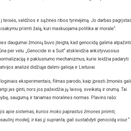
teisės, valdžios ir sąžinės ribos tyrinėjimą. Jo darbas pagrįsta
sisakymu priimti žalą, kuri maskuojama politika ar morale“.
 nes daugumai žmonių buvo įteigta, kad genocidą galima atpažinti
 būna per vėlu. „Genocide in a Suit“ atskleidžia ankstyvuosius
normalizaciją ir paklusnumo mechanizmus, kurie leidžia padaryti
vijos analizė didžiąja dalimi galioja ir Lietuvai.
oginiais eksperimentais, filmas parodo, kaip įprasti žmonės gali
tgi jas ginti, nors jos pažeidžia jų laisvę, sveikatą ir orumą. Tai
mybę, saugumą ir tariamas moralines normas. Plavins rašo:
– jis apie sistemas, kurios moko paprastus žmones priimti,
asaulinį modelį, ir kas jį supranta, gali sustabdyti genocidą visur.“