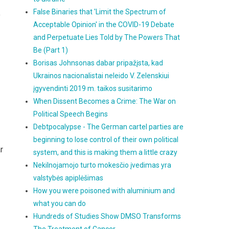
False Binaries that 'Limit the Spectrum of
o
Acceptable Opinion' in the COVID-19 Debate
and Perpetuate Lies Told by The Powers That
Be (Part 1)
Borisas Johnsonas dabar pripažįsta, kad
Ukrainos nacionalistai neleido V. Zelenskiui
įgyvendinti 2019 m. taikos susitarimo
When Dissent Becomes a Crime: The War on
Political Speech Begins
Debtpocalypse - The German cartel parties are
beginning to lose control of their own political
r
system, and this is making them a little crazy
Nekilnojamojo turto mokesčio įvedimas yra
valstybės apiplėšimas
How you were poisoned with aluminium and
what you can do
Hundreds of Studies Show DMSO Transforms