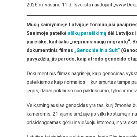
2026 m. vasario 11 d. Išversta naudojant „www.Dee
Mūsų kaimyninėje Latvijoje formuojasi pasiprieš
Saeimoje pateikė
aiškų pareiškimą
dėl Latvijos 
pareiškė, kad šalis „nepriims naujų migrantų“. Be
dokumentinis filmas
„Genocide in a Suit“
(Genoc
pavyzdžiu, jis parodo, kaip atrodo genocido eta
Dokumentinis filmas nagrinėja, kaip genocidas vykst
pateikiamos kaip normalios – kur smurtas tampa papli
jėgos, dabar priklauso nuo paklusnumo, tylos ir mora
Veiksmingiausias genocidas yra tas, kurį žmonės b
kameromis, 21-ajame amžiuje jis vilki kostiumą ir na
prisidengdamas gėriu ir viešuoju interesu, ir yra sk