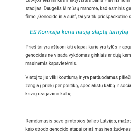
Latvijos teisininkas ir aktyvistas Janis Plavins nuf
stadijas. Daugelis iš mūsų manome, kad esminis ge
filme „Genocide in a suit“, tai yra tik priešpaskutinė s
ES Komisija kuria naują slaptą tarnybą
Prieš tai yra aštuoni kiti etapai, kurie yra tylūs ir 
genocidas ne visada vykdomas ginklais ar dujų kam
masinėmis kapavietėmis.
Vietoj to jis vilki kostiumą ir yra parduodamas pilieč
žengia į priekį per politiką, specialistų kalbą ir so
krizių reagavimo kalbą.
Remdamasis savo gimtosios šalies Latvijos, mažos Ba
kaip atrodo genocido etapai prieš masines žudynes. Ji