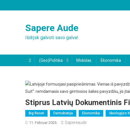
Skip
to
content
Sapere Aude
Išdrįsk galvoti savo galva!
(Geo)Politika
Mokslas
Ekonomika
Stiprus Latvių Dokumentinis Fi
Big Reset
Demokratija
Ekonomika
Ideologijos K
Sapereaude
11. Februar 2026