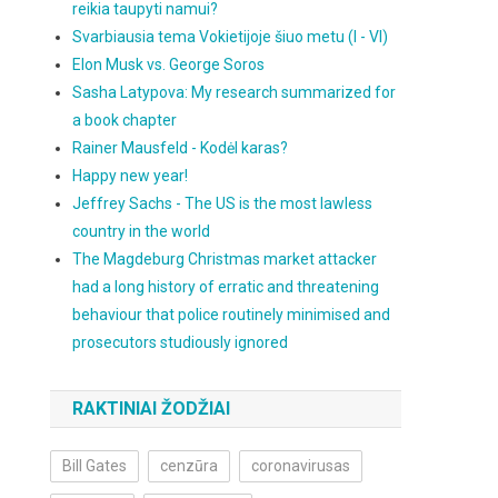
reikia taupyti namui?
Svarbiausia tema Vokietijoje šiuo metu (I - VI)
Elon Musk vs. George Soros
Sasha Latypova: My research summarized for
a book chapter
Rainer Mausfeld - Kodėl karas?
Happy new year!
Jeffrey Sachs - The US is the most lawless
country in the world
The Magdeburg Christmas market attacker
had a long history of erratic and threatening
behaviour that police routinely minimised and
prosecutors studiously ignored
RAKTINIAI ŽODŽIAI
Bill Gates
cenzūra
coronavirusas