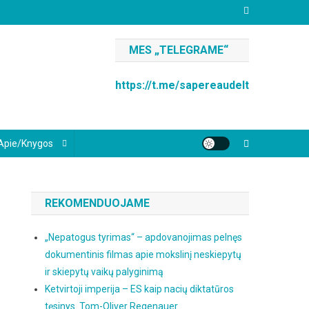
MES „TELEGRAME“
https://t.me/sapereaudelt
Apie/knygos
REKOMENDUOJAME
„Nepatogus tyrimas“ – apdovanojimas pelnęs
dokumentinis filmas apie mokslinį neskiepytų
ir skiepytų vaikų palyginimą
Ketvirtoji imperija – ES kaip nacių diktatūros
tęsinys. Tom-Oliver Regenauer