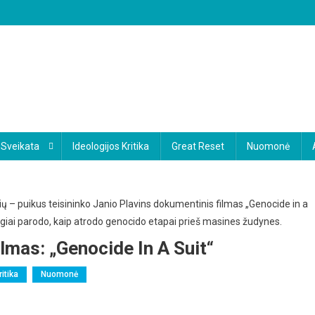
Sveikata
Ideologijos Kritika
Great Reset
Nuomonė
lmas: „Genocide In A Suit“
ritika
Nuomonė