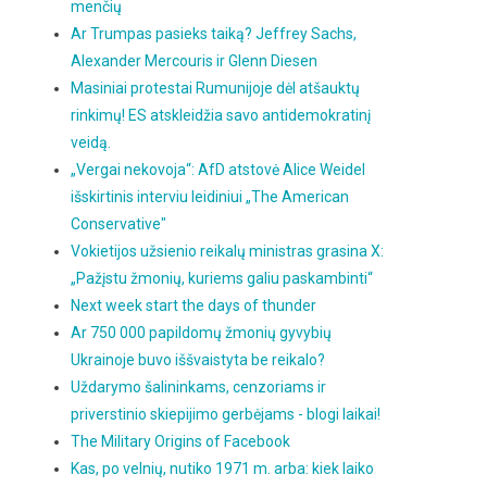
menčių
Ar Trumpas pasieks taiką? Jeffrey Sachs,
Alexander Mercouris ir Glenn Diesen
Masiniai protestai Rumunijoje dėl atšauktų
rinkimų! ES atskleidžia savo antidemokratinį
veidą.
„Vergai nekovoja“: AfD atstovė Alice Weidel
išskirtinis interviu leidiniui „The American
Conservative"
Vokietijos užsienio reikalų ministras grasina X:
„Pažįstu žmonių, kuriems galiu paskambinti“
Next week start the days of thunder
Ar 750 000 papildomų žmonių gyvybių
Ukrainoje buvo iššvaistyta be reikalo?
Uždarymo šalininkams, cenzoriams ir
priverstinio skiepijimo gerbėjams - blogi laikai!
The Military Origins of Facebook
Kas, po velnių, nutiko 1971 m. arba: kiek laiko