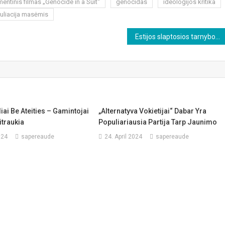
ntinis filmas „Genocide in a Suit“
genocidas
ideologijos kritika
uliacija masėmis
Estijos slaptosios tarnybos: Rusija neplanuoja puolimo
iai Be Ateities – Gamintojai
„Alternatyva Vokietijai“ Dabar Yra
traukia
Populiariausia Partija Tarp Jaunimo
024
sapereaude
24. April 2024
sapereaude