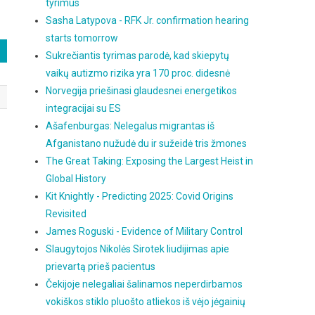
tyrimus
Sasha Latypova - RFK Jr. confirmation hearing
starts tomorrow
Sukrečiantis tyrimas parodė, kad skiepytų
vaikų autizmo rizika yra 170 proc. didesnė
Norvegija priešinasi glaudesnei energetikos
integracijai su ES
Ašafenburgas: Nelegalus migrantas iš
Afganistano nužudė du ir sužeidė tris žmones
The Great Taking: Exposing the Largest Heist in
Global History
Kit Knightly - Predicting 2025: Covid Origins
Revisited
James Roguski - Evidence of Military Control
Slaugytojos Nikolės Sirotek liudijimas apie
prievartą prieš pacientus
Čekijoje nelegaliai šalinamos neperdirbamos
vokiškos stiklo pluošto atliekos iš vėjo jėgainių