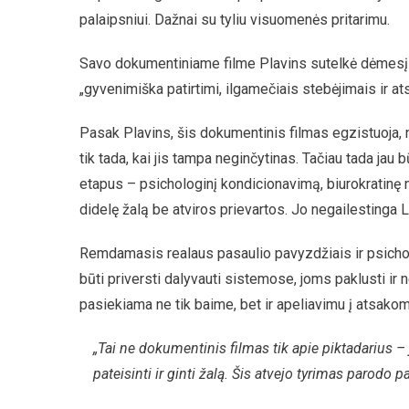
palaipsniui. Dažnai su tyliu visuomenės pritarimu.
Savo dokumentiniame filme Plavins sutelkė dėmesį į 
„gyvenimiška patirtimi, ilgamečiais stebėjimais ir at
Pasak Plavins, šis dokumentinis filmas egzistuoja,
tik tada, kai jis tampa neginčytinas. Tačiau tada jau
etapus – psichologinį kondicionavimą, biurokratinę 
didelę žalą be atviros prievartos. Jo negailestinga Lat
Remdamasis realaus pasaulio pavyzdžiais ir psichol
būti priversti dalyvauti sistemose, joms paklusti ir ne
pasiekiama ne tik baime, bet ir apeliavimu į atsako
„Tai ne dokumentinis filmas tik apie piktadarius 
pateisinti ir ginti žalą. Šis atvejo tyrimas parodo p