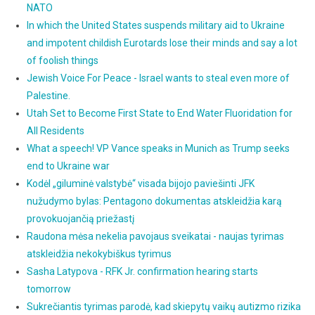
NATO
In which the United States suspends military aid to Ukraine
and impotent childish Eurotards lose their minds and say a lot
of foolish things
Jewish Voice For Peace - Israel wants to steal even more of
Palestine.
Utah Set to Become First State to End Water Fluoridation for
All Residents
What a speech! VP Vance speaks in Munich as Trump seeks
end to Ukraine war
Kodėl „giluminė valstybė“ visada bijojo paviešinti JFK
nužudymo bylas: Pentagono dokumentas atskleidžia karą
provokuojančią priežastį
Raudona mėsa nekelia pavojaus sveikatai - naujas tyrimas
atskleidžia nekokybiškus tyrimus
Sasha Latypova - RFK Jr. confirmation hearing starts
tomorrow
Sukrečiantis tyrimas parodė, kad skiepytų vaikų autizmo rizika