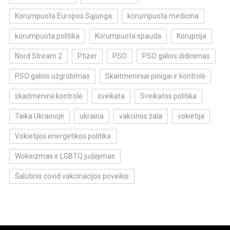
Korumpuota Europos Sąjunga
korumpuota medicina
korumpuota politika
Korumpuota spauda
Korupcija
Nord Stream 2
Pfizer
PSO
PSO galios didinimas
PSO galios užgrobimas
Skaitmeniniai pinigai ir kontrolė
skaitmeninė kontrolė
sveikata
Sveikatos politika
Taika Ukrainoje
ukraina
vakcinos žala
vokietija
Vokietijos energetikos politika
Wokeizmas ir LGBTQ judėjimas
Šalutinis covid vakcinacijos poveikis