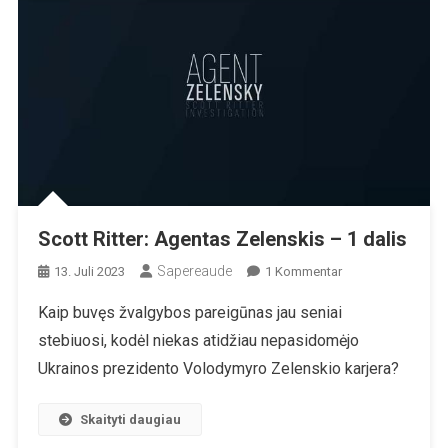
Scott Ritter: Agentas Zelenskis – 1 dalis
Sapereaude
Zu
13. Juli 2023
1 Kommentar
Scott
Kaip buvęs žvalgybos pareigūnas jau seniai
Ritter:
stebiuosi, kodėl niekas atidžiau nepasidomėjo
Agentas
Zelenskis
Ukrainos prezidento Volodymyro Zelenskio karjera?
–
1
Skaityti daugiau
Dalis