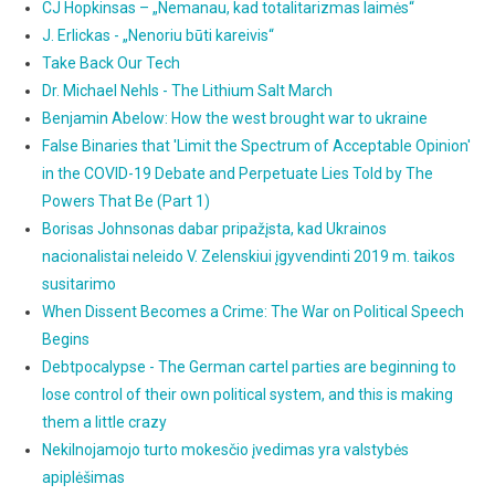
CJ Hopkinsas – „Nemanau, kad totalitarizmas laimės“
J. Erlickas - „Nenoriu būti kareivis“
Take Back Our Tech
Dr. Michael Nehls - The Lithium Salt March
Benjamin Abelow: How the west brought war to ukraine
False Binaries that 'Limit the Spectrum of Acceptable Opinion'
in the COVID-19 Debate and Perpetuate Lies Told by The
Powers That Be (Part 1)
Borisas Johnsonas dabar pripažįsta, kad Ukrainos
nacionalistai neleido V. Zelenskiui įgyvendinti 2019 m. taikos
susitarimo
When Dissent Becomes a Crime: The War on Political Speech
Begins
Debtpocalypse - The German cartel parties are beginning to
lose control of their own political system, and this is making
them a little crazy
Nekilnojamojo turto mokesčio įvedimas yra valstybės
apiplėšimas