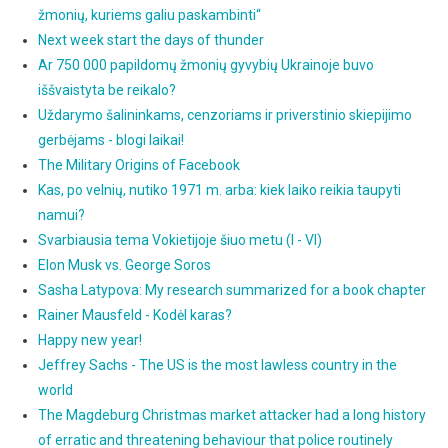
žmonių, kuriems galiu paskambinti“
Next week start the days of thunder
Ar 750 000 papildomų žmonių gyvybių Ukrainoje buvo
iššvaistyta be reikalo?
Uždarymo šalininkams, cenzoriams ir priverstinio skiepijimo
gerbėjams - blogi laikai!
The Military Origins of Facebook
Kas, po velnių, nutiko 1971 m. arba: kiek laiko reikia taupyti
namui?
Svarbiausia tema Vokietijoje šiuo metu (I - VI)
Elon Musk vs. George Soros
Sasha Latypova: My research summarized for a book chapter
Rainer Mausfeld - Kodėl karas?
Happy new year!
Jeffrey Sachs - The US is the most lawless country in the
world
The Magdeburg Christmas market attacker had a long history
of erratic and threatening behaviour that police routinely