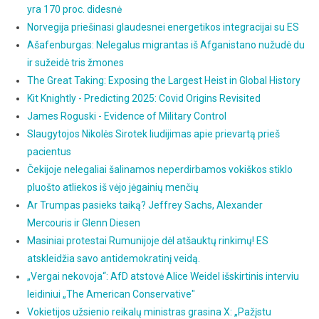
yra 170 proc. didesnė
Norvegija priešinasi glaudesnei energetikos integracijai su ES
Ašafenburgas: Nelegalus migrantas iš Afganistano nužudė du
ir sužeidė tris žmones
The Great Taking: Exposing the Largest Heist in Global History
Kit Knightly - Predicting 2025: Covid Origins Revisited
James Roguski - Evidence of Military Control
Slaugytojos Nikolės Sirotek liudijimas apie prievartą prieš
pacientus
Čekijoje nelegaliai šalinamos neperdirbamos vokiškos stiklo
pluošto atliekos iš vėjo jėgainių menčių
Ar Trumpas pasieks taiką? Jeffrey Sachs, Alexander
Mercouris ir Glenn Diesen
Masiniai protestai Rumunijoje dėl atšauktų rinkimų! ES
atskleidžia savo antidemokratinį veidą.
„Vergai nekovoja“: AfD atstovė Alice Weidel išskirtinis interviu
leidiniui „The American Conservative"
Vokietijos užsienio reikalų ministras grasina X: „Pažįstu