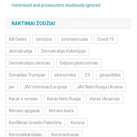
minimised and prosecutors studiously ignored
RAKTINIAI ŽODŽIAI
Bill Gates
cenzūra
coronavirusas
Covid 19
demokratija
Demokratija Vokietijoje
Demokratijos iširimas
Didysis perkrovimas
Donaldas Trumpas
ekonomika
ES
geopolitika
jav
JAV interesai Europoje
JAV Nato Rusija Ukraina
Karas ir verslas
Karas Nato Rusija
Karas Ukrainoje
Klimato apgaulė
klimato kaita
Konfliktas Izraelis Palestina
Korona
Koronaskandalas
Koronavirusas