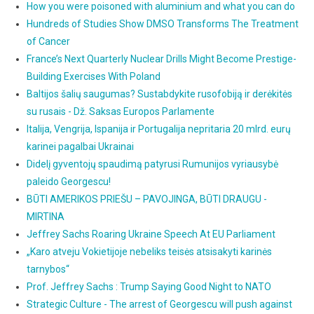
How you were poisoned with aluminium and what you can do
Hundreds of Studies Show DMSO Transforms The Treatment
of Cancer
France’s Next Quarterly Nuclear Drills Might Become Prestige-
Building Exercises With Poland
Baltijos šalių saugumas? Sustabdykite rusofobiją ir derėkitės
su rusais - Dž. Saksas Europos Parlamente
Italija, Vengrija, Ispanija ir Portugalija nepritaria 20 mlrd. eurų
karinei pagalbai Ukrainai
Didelį gyventojų spaudimą patyrusi Rumunijos vyriausybė
paleido Georgescu!
BŪTI AMERIKOS PRIEŠU – PAVOJINGA, BŪTI DRAUGU -
MIRTINA
Jeffrey Sachs Roaring Ukraine Speech At EU Parliament
„Karo atveju Vokietijoje nebeliks teisės atsisakyti karinės
tarnybos“
Prof. Jeffrey Sachs : Trump Saying Good Night to NATO
Strategic Culture - The arrest of Georgescu will push against