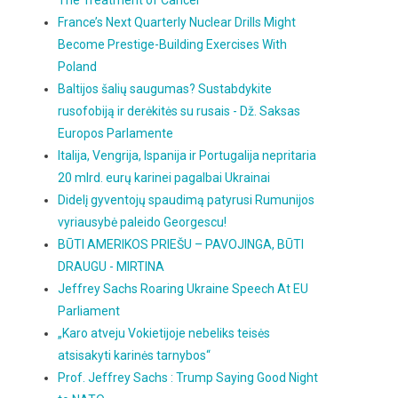
The Treatment of Cancer
France’s Next Quarterly Nuclear Drills Might
Become Prestige-Building Exercises With
Poland
Baltijos šalių saugumas? Sustabdykite
rusofobiją ir derėkitės su rusais - Dž. Saksas
Europos Parlamente
Italija, Vengrija, Ispanija ir Portugalija nepritaria
20 mlrd. eurų karinei pagalbai Ukrainai
Didelį gyventojų spaudimą patyrusi Rumunijos
vyriausybė paleido Georgescu!
BŪTI AMERIKOS PRIEŠU – PAVOJINGA, BŪTI
DRAUGU - MIRTINA
Jeffrey Sachs Roaring Ukraine Speech At EU
Parliament
„Karo atveju Vokietijoje nebeliks teisės
atsisakyti karinės tarnybos“
Prof. Jeffrey Sachs : Trump Saying Good Night