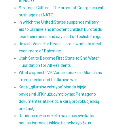
to NATO
Strategic Culture - The arrest of Georgescu will
push against NATO
In which the United States suspends military
aid to Ukraine and impotent childish Eurotards
lose their minds and say a lot of foolish things
Jewish Voice For Peace - Israel wants to steal
even more of Palestine.
Utah Set to Become First State to End Water
Fluoridation for All Residents
What a speech! VP Vance speaks in Munich as
Trump seeks end to Ukraine war
Kodėl „giluminė valstybė“ visada bijojo
paviešinti JFK nužudymo bylas: Pentagono
dokumentas atskleidžia karą provokuojančią
priežastį
Raudona mėsa nekelia pavojaus sveikatai -
naujas tyrimas atskleidžia nekokybiškus