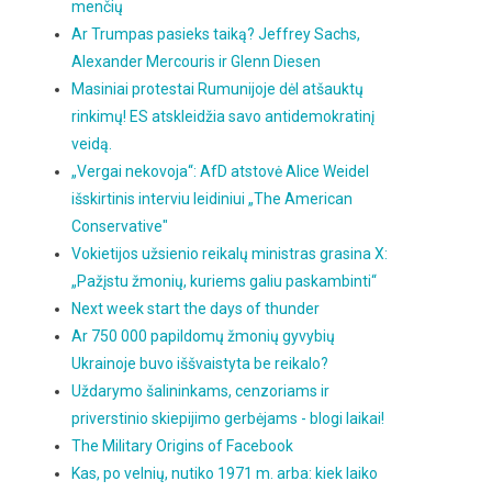
menčių
Ar Trumpas pasieks taiką? Jeffrey Sachs,
Alexander Mercouris ir Glenn Diesen
Masiniai protestai Rumunijoje dėl atšauktų
rinkimų! ES atskleidžia savo antidemokratinį
veidą.
„Vergai nekovoja“: AfD atstovė Alice Weidel
išskirtinis interviu leidiniui „The American
Conservative"
Vokietijos užsienio reikalų ministras grasina X:
„Pažįstu žmonių, kuriems galiu paskambinti“
Next week start the days of thunder
Ar 750 000 papildomų žmonių gyvybių
Ukrainoje buvo iššvaistyta be reikalo?
Uždarymo šalininkams, cenzoriams ir
priverstinio skiepijimo gerbėjams - blogi laikai!
The Military Origins of Facebook
Kas, po velnių, nutiko 1971 m. arba: kiek laiko