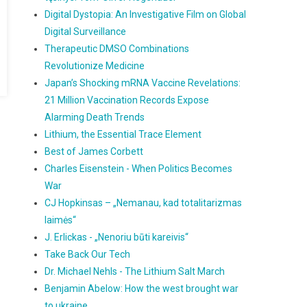
Digital Dystopia: An Investigative Film on Global
Digital Surveillance
Therapeutic DMSO Combinations
Revolutionize Medicine
Japan’s Shocking mRNA Vaccine Revelations:
21 Million Vaccination Records Expose
Alarming Death Trends
Lithium, the Essential Trace Element
Best of James Corbett
Charles Eisenstein - When Politics Becomes
War
CJ Hopkinsas – „Nemanau, kad totalitarizmas
laimės“
J. Erlickas - „Nenoriu būti kareivis“
Take Back Our Tech
Dr. Michael Nehls - The Lithium Salt March
Benjamin Abelow: How the west brought war
to ukraine