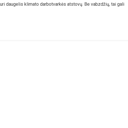
turi daugelis klimato darbotvarkės atstovų. Be vabzdžių, tai gali
a
u
ių
ų