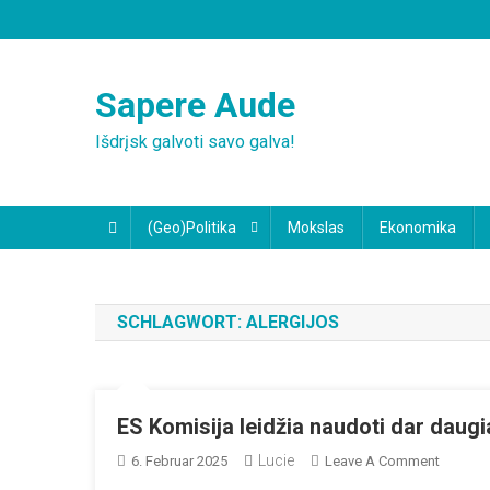
Skip
to
content
Sapere Aude
Išdrįsk galvoti savo galva!
(Geo)Politika
Mokslas
Ekonomika
SCHLAGWORT:
ALERGIJOS
ES Komisija leidžia naudoti dar daug
Lucie
On
6. Februar 2025
Leave A Comment
ES