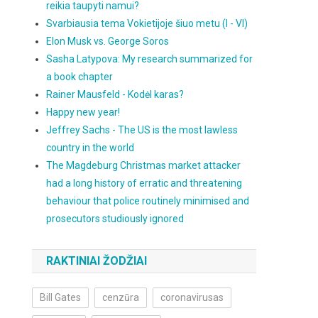
reikia taupyti namui?
Svarbiausia tema Vokietijoje šiuo metu (I - VI)
Elon Musk vs. George Soros
Sasha Latypova: My research summarized for
a book chapter
Rainer Mausfeld - Kodėl karas?
Happy new year!
Jeffrey Sachs - The US is the most lawless
country in the world
The Magdeburg Christmas market attacker
had a long history of erratic and threatening
behaviour that police routinely minimised and
prosecutors studiously ignored
RAKTINIAI ŽODŽIAI
Bill Gates
cenzūra
coronavirusas