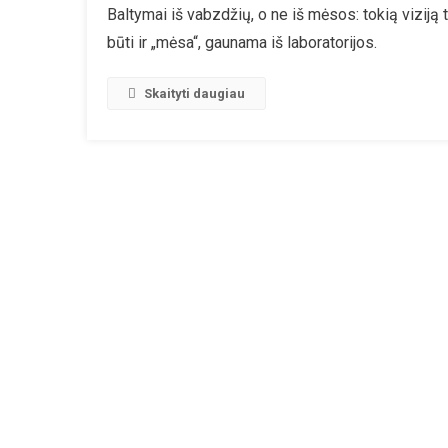
Baltymai iš vabzdžių, o ne iš mėsos: tokią viziją 
Komisij
būti ir „mėsa“, gaunama iš laboratorijos.
Leidžia
Naudoti
Dar
Skaityti daugiau
Daugia
Vabzdž
Maisto
Produkt