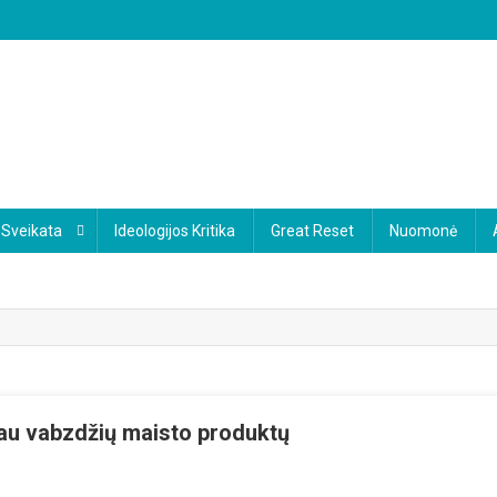
Sveikata
Ideologijos Kritika
Great Reset
Nuomonė
iau vabzdžių maisto produktų