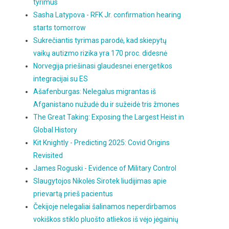
tyrimus
Sasha Latypova - RFK Jr. confirmation hearing
starts tomorrow
Sukrečiantis tyrimas parodė, kad skiepytų
vaikų autizmo rizika yra 170 proc. didesnė
Norvegija priešinasi glaudesnei energetikos
integracijai su ES
Ašafenburgas: Nelegalus migrantas iš
Afganistano nužudė du ir sužeidė tris žmones
The Great Taking: Exposing the Largest Heist in
Global History
Kit Knightly - Predicting 2025: Covid Origins
Revisited
James Roguski - Evidence of Military Control
Slaugytojos Nikolės Sirotek liudijimas apie
prievartą prieš pacientus
Čekijoje nelegaliai šalinamos neperdirbamos
vokiškos stiklo pluošto atliekos iš vėjo jėgainių