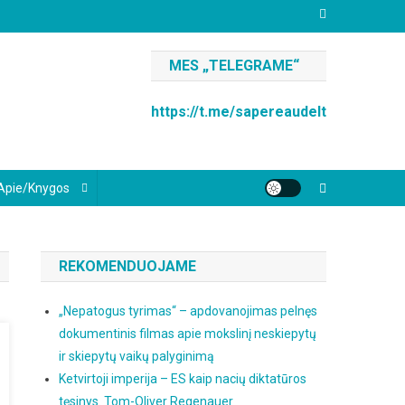
MES „TELEGRAME“
https://t.me/sapereaudelt
Apie/knygos
REKOMENDUOJAME
„Nepatogus tyrimas“ – apdovanojimas pelnęs
dokumentinis filmas apie mokslinį neskiepytų
ir skiepytų vaikų palyginimą
Ketvirtoji imperija – ES kaip nacių diktatūros
tęsinys. Tom-Oliver Regenauer