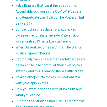
False Binaries that 'Limit the Spectrum of
Acceptable Opinion' in the COVID-19 Debate
and Perpetuate Lies Told by The Powers That
Be (Part 1)
Borisas Johnsonas dabar pripažįsta, kad
Ukrainos nacionalistai neleido V. Zelenskiui
įgyvendinti 2019 m. taikos susitarimo
When Dissent Becomes a Crime: The War on
Political Speech Begins
Debtpocalypse - The German cartel parties are
beginning to lose control of their own political
system, and this is making them a little crazy
Nekilnojamojo turto mokesčio įvedimas yra
valstybės apiplėšimas
How you were poisoned with aluminium and
what you can do
Hundreds of Studies Show DMSO Transforms