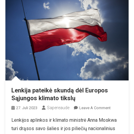
Lenkija pateikė skundą dėl Europos
Sąjungos klimato tikslų
Sapereaude
On
27. Juli 2023
Leave A Comment
Lenkija
Lenkijos aplinkos ir klimato ministrė Anna Moskwa
Pateikė
turi drąsos savo šalies ir jos piliečių nacionalinius
Skundą