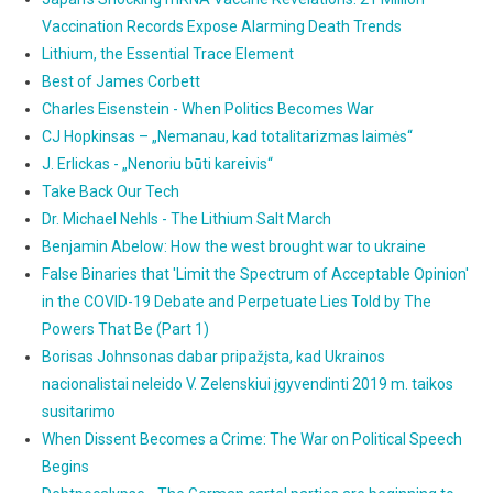
Vaccination Records Expose Alarming Death Trends
Lithium, the Essential Trace Element
Best of James Corbett
Charles Eisenstein - When Politics Becomes War
CJ Hopkinsas – „Nemanau, kad totalitarizmas laimės“
J. Erlickas - „Nenoriu būti kareivis“
Take Back Our Tech
Dr. Michael Nehls - The Lithium Salt March
Benjamin Abelow: How the west brought war to ukraine
False Binaries that 'Limit the Spectrum of Acceptable Opinion'
in the COVID-19 Debate and Perpetuate Lies Told by The
Powers That Be (Part 1)
Borisas Johnsonas dabar pripažįsta, kad Ukrainos
nacionalistai neleido V. Zelenskiui įgyvendinti 2019 m. taikos
susitarimo
When Dissent Becomes a Crime: The War on Political Speech
Begins