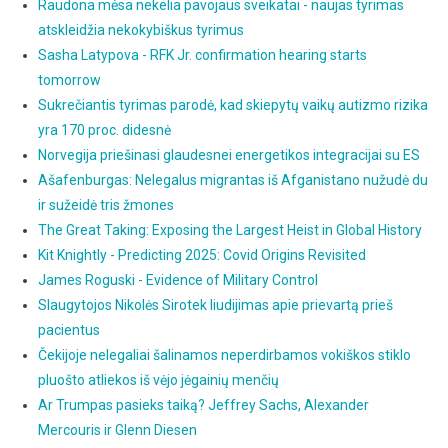
Raudona mėsa nekelia pavojaus sveikatai - naujas tyrimas
atskleidžia nekokybiškus tyrimus
Sasha Latypova - RFK Jr. confirmation hearing starts
tomorrow
Sukrečiantis tyrimas parodė, kad skiepytų vaikų autizmo rizika
yra 170 proc. didesnė
Norvegija priešinasi glaudesnei energetikos integracijai su ES
Ašafenburgas: Nelegalus migrantas iš Afganistano nužudė du
ir sužeidė tris žmones
The Great Taking: Exposing the Largest Heist in Global History
Kit Knightly - Predicting 2025: Covid Origins Revisited
James Roguski - Evidence of Military Control
Slaugytojos Nikolės Sirotek liudijimas apie prievartą prieš
pacientus
Čekijoje nelegaliai šalinamos neperdirbamos vokiškos stiklo
pluošto atliekos iš vėjo jėgainių menčių
Ar Trumpas pasieks taiką? Jeffrey Sachs, Alexander
Mercouris ir Glenn Diesen