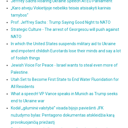
Jeffrey Sachs Roaring Ukraine Speech At EU Parliament
„Karo atveju Vokietijoje nebeliks teisės atsisakyti karinės
tarnybos“
Prof. Jeffrey Sachs : Trump Saying Good Night to NATO
Strategic Culture - The arrest of Georgescu will push against
NATO
In which the United States suspends military aid to Ukraine
and impotent childish Eurotards lose their minds and say a lot
of foolish things
Jewish Voice For Peace - Israel wants to steal even more of
Palestine.
Utah Set to Become First State to End Water Fluoridation for
All Residents
What a speech! VP Vance speaks in Munich as Trump seeks
end to Ukraine war
Kodėl „giluminė valstybė“ visada bijojo paviešinti JFK
nužudymo bylas: Pentagono dokumentas atskleidžia karą
provokuojančią priežastį