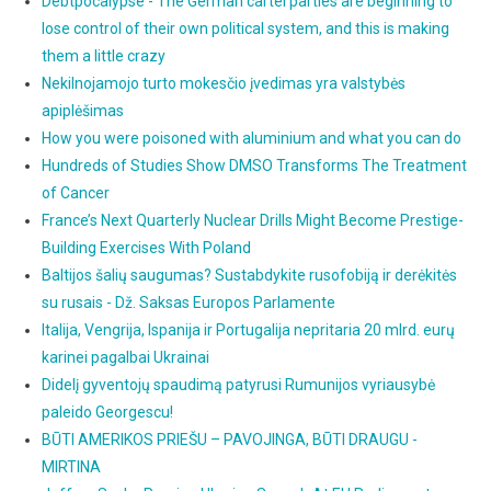
Debtpocalypse - The German cartel parties are beginning to
lose control of their own political system, and this is making
them a little crazy
Nekilnojamojo turto mokesčio įvedimas yra valstybės
apiplėšimas
How you were poisoned with aluminium and what you can do
Hundreds of Studies Show DMSO Transforms The Treatment
of Cancer
France’s Next Quarterly Nuclear Drills Might Become Prestige-
Building Exercises With Poland
Baltijos šalių saugumas? Sustabdykite rusofobiją ir derėkitės
su rusais - Dž. Saksas Europos Parlamente
Italija, Vengrija, Ispanija ir Portugalija nepritaria 20 mlrd. eurų
karinei pagalbai Ukrainai
Didelį gyventojų spaudimą patyrusi Rumunijos vyriausybė
paleido Georgescu!
BŪTI AMERIKOS PRIEŠU – PAVOJINGA, BŪTI DRAUGU -
MIRTINA