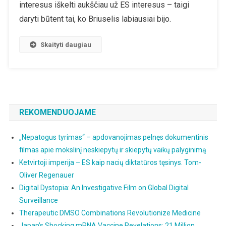
Dėl
interesus iškelti aukščiau už ES interesus – taigi
Europos
daryti būtent tai, ko Briuselis labiausiai bijo.
Sąjungos
Klimato
Skaityti daugiau
Tikslų
REKOMENDUOJAME
„Nepatogus tyrimas“ – apdovanojimas pelnęs dokumentinis
filmas apie mokslinį neskiepytų ir skiepytų vaikų palyginimą
Ketvirtoji imperija – ES kaip nacių diktatūros tęsinys. Tom-
Oliver Regenauer
Digital Dystopia: An Investigative Film on Global Digital
Surveillance
Therapeutic DMSO Combinations Revolutionize Medicine
Japan’s Shocking mRNA Vaccine Revelations: 21 Million