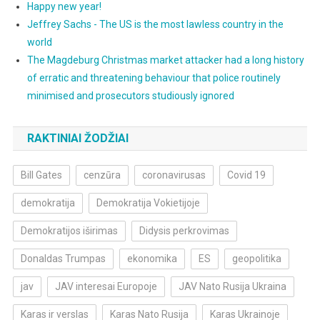
Happy new year!
Jeffrey Sachs - The US is the most lawless country in the
world
The Magdeburg Christmas market attacker had a long history
of erratic and threatening behaviour that police routinely
minimised and prosecutors studiously ignored
RAKTINIAI ŽODŽIAI
Bill Gates
cenzūra
coronavirusas
Covid 19
demokratija
Demokratija Vokietijoje
Demokratijos iširimas
Didysis perkrovimas
Donaldas Trumpas
ekonomika
ES
geopolitika
jav
JAV interesai Europoje
JAV Nato Rusija Ukraina
Karas ir verslas
Karas Nato Rusija
Karas Ukrainoje