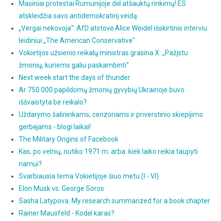
Masiniai protestai Rumunijoje dėl atšauktų rinkimų! ES
atskleidžia savo antidemokratinį veidą.
„Vergai nekovoja“: AfD atstovė Alice Weidel išskirtinis interviu
leidiniui „The American Conservative"
Vokietijos užsienio reikalų ministras grasina X: „Pažįstu
žmonių, kuriems galiu paskambinti“
Next week start the days of thunder
Ar 750 000 papildomų žmonių gyvybių Ukrainoje buvo
iššvaistyta be reikalo?
Uždarymo šalininkams, cenzoriams ir priverstinio skiepijimo
gerbėjams - blogi laikai!
The Military Origins of Facebook
Kas, po velnių, nutiko 1971 m. arba: kiek laiko reikia taupyti
namui?
Svarbiausia tema Vokietijoje šiuo metu (I - VI)
Elon Musk vs. George Soros
Sasha Latypova: My research summarized for a book chapter
Rainer Mausfeld - Kodėl karas?