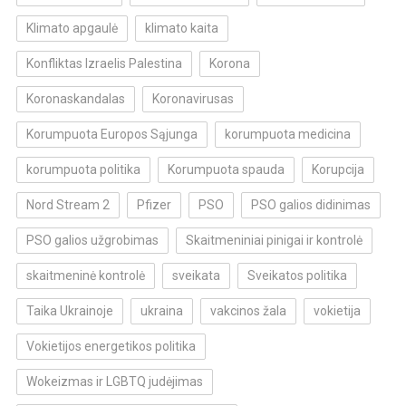
Klimato apgaulė
klimato kaita
Konfliktas Izraelis Palestina
Korona
Koronaskandalas
Koronavirusas
Korumpuota Europos Sąjunga
korumpuota medicina
korumpuota politika
Korumpuota spauda
Korupcija
Nord Stream 2
Pfizer
PSO
PSO galios didinimas
PSO galios užgrobimas
Skaitmeniniai pinigai ir kontrolė
skaitmeninė kontrolė
sveikata
Sveikatos politika
Taika Ukrainoje
ukraina
vakcinos žala
vokietija
Vokietijos energetikos politika
Wokeizmas ir LGBTQ judėjimas