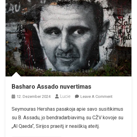
Basharo Assado nuvertimas
Lucie
On
12. Dezember 2024
Leave A Comment
Basharo
Seymouras Hershas pasakoja apie savo susitikimus
Assado
su B. Assadu, jo bendradarbiavimą su CŽV kovoje su
Nuvertimas
„Al Qaeda“, Sirijos praeitį ir neaiškią ateitį.