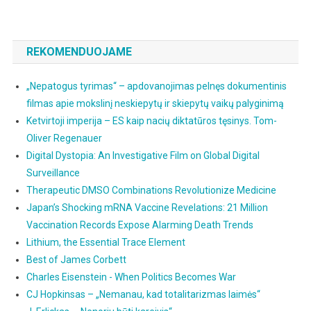
Ir
JK
Kariniai
REKOMENDUOJAME
Rangovai
Sukūrė
„Nepatogus tyrimas“ – apdovanojimas pelnęs dokumentinis
Platų
filmas apie mokslinį neskiepytų ir skiepytų vaikų palyginimą
Pasaulinės
Ketvirtoji imperija – ES kaip nacių diktatūros tęsinys. Tom-
Cenzūros
Oliver Regenauer
Planą
Digital Dystopia: An Investigative Film on Global Digital
Surveillance
Therapeutic DMSO Combinations Revolutionize Medicine
Japan’s Shocking mRNA Vaccine Revelations: 21 Million
Vaccination Records Expose Alarming Death Trends
Lithium, the Essential Trace Element
Best of James Corbett
Charles Eisenstein - When Politics Becomes War
CJ Hopkinsas – „Nemanau, kad totalitarizmas laimės“