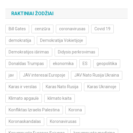
RAKTINIAI ŽODŽIAI
Bill Gates
cenzūra
coronavirusas
Covid 19
demokratija
Demokratija Vokietijoje
Demokratijos iširimas
Didysis perkrovimas
Donaldas Trumpas
ekonomika
ES
geopolitika
jav
JAV interesai Europoje
JAV Nato Rusija Ukraina
Karas ir verslas
Karas Nato Rusija
Karas Ukrainoje
Klimato apgaulė
klimato kaita
Konfliktas Izraelis Palestina
Korona
Koronaskandalas
Koronavirusas
Korumpuota Europos Sąjunga
korumpuota medicina