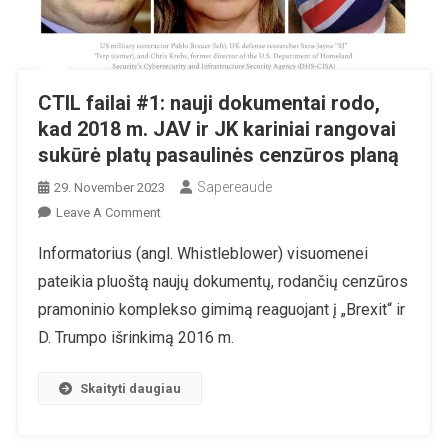
CTIL failai #1: nauji dokumentai rodo,
kad 2018 m. JAV ir JK kariniai rangovai
sukūrė platų pasaulinės cenzūros planą
Sapereaude
29. November 2023
On
Leave A Comment
CTIL
Informatorius (angl. Whistleblower) visuomenei
Failai
pateikia pluoštą naujų dokumentų, rodančių cenzūros
#1:
Nauji
pramoninio komplekso gimimą reaguojant į „Brexit“ ir
Dokumentai
D. Trumpo išrinkimą 2016 m.
Rodo,
Kad
Skaityti daugiau
2018
M.
JAV