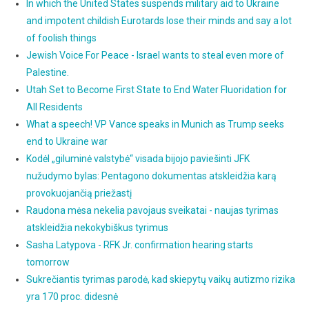
In which the United States suspends military aid to Ukraine
and impotent childish Eurotards lose their minds and say a lot
of foolish things
Jewish Voice For Peace - Israel wants to steal even more of
Palestine.
Utah Set to Become First State to End Water Fluoridation for
All Residents
What a speech! VP Vance speaks in Munich as Trump seeks
end to Ukraine war
Kodėl „giluminė valstybė“ visada bijojo paviešinti JFK
nužudymo bylas: Pentagono dokumentas atskleidžia karą
provokuojančią priežastį
Raudona mėsa nekelia pavojaus sveikatai - naujas tyrimas
atskleidžia nekokybiškus tyrimus
Sasha Latypova - RFK Jr. confirmation hearing starts
tomorrow
Sukrečiantis tyrimas parodė, kad skiepytų vaikų autizmo rizika
yra 170 proc. didesnė