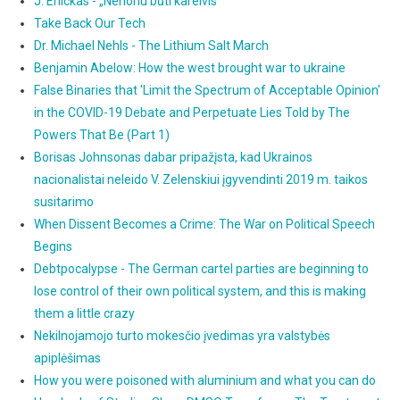
J. Erlickas - „Nenoriu būti kareivis“
Take Back Our Tech
Dr. Michael Nehls - The Lithium Salt March
Benjamin Abelow: How the west brought war to ukraine
False Binaries that 'Limit the Spectrum of Acceptable Opinion'
in the COVID-19 Debate and Perpetuate Lies Told by The
Powers That Be (Part 1)
Borisas Johnsonas dabar pripažįsta, kad Ukrainos
nacionalistai neleido V. Zelenskiui įgyvendinti 2019 m. taikos
susitarimo
When Dissent Becomes a Crime: The War on Political Speech
Begins
Debtpocalypse - The German cartel parties are beginning to
lose control of their own political system, and this is making
them a little crazy
Nekilnojamojo turto mokesčio įvedimas yra valstybės
apiplėšimas
How you were poisoned with aluminium and what you can do