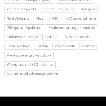
korumpuota politika
Korumpuota spauda
Korupcija
Nord Stream 2
Pfizer
PSO
PSO galios didinimas
PSO galios užgrobimas
Skaitmeniniai pinigai ir kontrolė
skaitmeninė kontrolė
sveikata
Sveikatos politika
Taika Ukrainoje
ukraina
vakcinos žala
vokietija
Vokietijos energetikos politika
Wokeizmas ir LGBTQ judėjimas
Šalutinis covid vakcinacijos poveikis