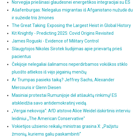
Norvegija priešinasi glaudesnei energetikos integracijai su ES
Ašafenburgas: Nelegalus migrantas iš Afganistano nužudė du
ir sužeidė tris žmones
The Great Taking: Exposing the Largest Heist in Global History
Kit Knightly - Predicting 2025: Covid Origins Revisited
James Roguski - Evidence of Military Control
Slaugytojos Nikolės Sirotek liudijimas apie prievartą prieš
pacientus
Čekijoje nelegaliai šalinamos neperdirbamos vokiškos stiklo
pluošto atliekos iš vėjo jėgainių menčių
Ar Trumpas pasieks taiką? Jeffrey Sachs, Alexander
Mercouris ir Glenn Diesen
Masiniai protestai Rumunijoje dėl atšauktų rinkimų! ES
atskleidžia savo antidemokratinį veidą.
„Vergai nekovoja“: AfD atstovė Alice Weidel išskirtinis interviu
leidiniui „The American Conservative"
Vokietijos užsienio reikalų ministras grasina X: „Pažįstu
žmonių, kuriems galiu paskambinti“