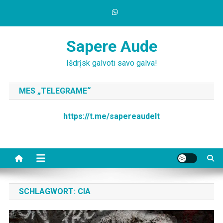
Skip
to
content
Sapere Aude
Išdrįsk galvoti savo galva!
MES „TELEGRAME“
https://t.me/sapereaudelt
SCHLAGWORT:
CIA