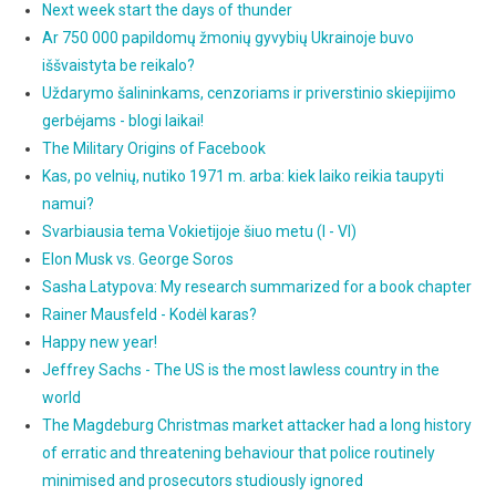
Next week start the days of thunder
Ar 750 000 papildomų žmonių gyvybių Ukrainoje buvo
iššvaistyta be reikalo?
Uždarymo šalininkams, cenzoriams ir priverstinio skiepijimo
gerbėjams - blogi laikai!
The Military Origins of Facebook
Kas, po velnių, nutiko 1971 m. arba: kiek laiko reikia taupyti
namui?
Svarbiausia tema Vokietijoje šiuo metu (I - VI)
Elon Musk vs. George Soros
Sasha Latypova: My research summarized for a book chapter
Rainer Mausfeld - Kodėl karas?
Happy new year!
Jeffrey Sachs - The US is the most lawless country in the
world
The Magdeburg Christmas market attacker had a long history
of erratic and threatening behaviour that police routinely
minimised and prosecutors studiously ignored