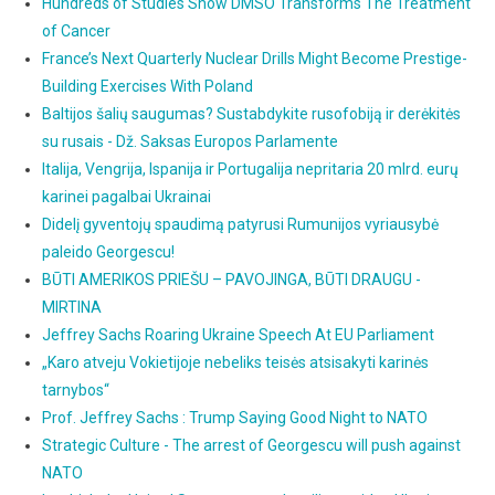
Hundreds of Studies Show DMSO Transforms The Treatment
of Cancer
France’s Next Quarterly Nuclear Drills Might Become Prestige-
Building Exercises With Poland
Baltijos šalių saugumas? Sustabdykite rusofobiją ir derėkitės
su rusais - Dž. Saksas Europos Parlamente
Italija, Vengrija, Ispanija ir Portugalija nepritaria 20 mlrd. eurų
karinei pagalbai Ukrainai
Didelį gyventojų spaudimą patyrusi Rumunijos vyriausybė
paleido Georgescu!
BŪTI AMERIKOS PRIEŠU – PAVOJINGA, BŪTI DRAUGU -
MIRTINA
Jeffrey Sachs Roaring Ukraine Speech At EU Parliament
„Karo atveju Vokietijoje nebeliks teisės atsisakyti karinės
tarnybos“
Prof. Jeffrey Sachs : Trump Saying Good Night to NATO
Strategic Culture - The arrest of Georgescu will push against
NATO