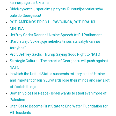
karinei pagalbai Ukrainai
Didelį gyventojų spaudimą patyrusi Rumunijos vyriausybė
paleido Georgescu!
BŪTI AMERIKOS PRIEŠU – PAVOJINGA, BŪTI DRAUGU -
MIRTINA
Jeffrey Sachs Roaring Ukraine Speech At EU Parliament
„Karo atveju Vokietijoje nebeliks teisės atsisakyti karinės
tarnybos“
Prof. Jeffrey Sachs : Trump Saying Good Night to NATO
Strategic Culture - The arrest of Georgescu will push against
NATO
In which the United States suspends military aid to Ukraine
and impotent childish Eurotards lose their minds and say a lot
of foolish things
Jewish Voice For Peace - Israel wants to steal even more of
Palestine.
Utah Set to Become First State to End Water Fluoridation for
All Residents