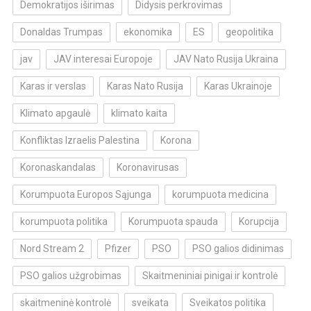
Demokratijos iširimas
Didysis perkrovimas
Donaldas Trumpas
ekonomika
ES
geopolitika
jav
JAV interesai Europoje
JAV Nato Rusija Ukraina
Karas ir verslas
Karas Nato Rusija
Karas Ukrainoje
Klimato apgaulė
klimato kaita
Konfliktas Izraelis Palestina
Korona
Koronaskandalas
Koronavirusas
Korumpuota Europos Sąjunga
korumpuota medicina
korumpuota politika
Korumpuota spauda
Korupcija
Nord Stream 2
Pfizer
PSO
PSO galios didinimas
PSO galios užgrobimas
Skaitmeniniai pinigai ir kontrolė
skaitmeninė kontrolė
sveikata
Sveikatos politika