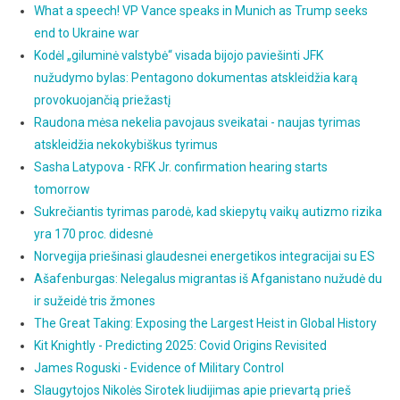
What a speech! VP Vance speaks in Munich as Trump seeks
end to Ukraine war
Kodėl „giluminė valstybė“ visada bijojo paviešinti JFK
nužudymo bylas: Pentagono dokumentas atskleidžia karą
provokuojančią priežastį
Raudona mėsa nekelia pavojaus sveikatai - naujas tyrimas
atskleidžia nekokybiškus tyrimus
Sasha Latypova - RFK Jr. confirmation hearing starts
tomorrow
Sukrečiantis tyrimas parodė, kad skiepytų vaikų autizmo rizika
yra 170 proc. didesnė
Norvegija priešinasi glaudesnei energetikos integracijai su ES
Ašafenburgas: Nelegalus migrantas iš Afganistano nužudė du
ir sužeidė tris žmones
The Great Taking: Exposing the Largest Heist in Global History
Kit Knightly - Predicting 2025: Covid Origins Revisited
James Roguski - Evidence of Military Control
Slaugytojos Nikolės Sirotek liudijimas apie prievartą prieš