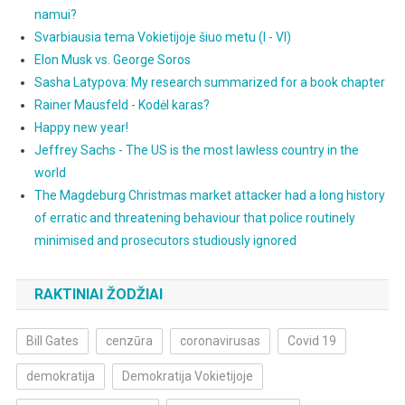
namui?
Svarbiausia tema Vokietijoje šiuo metu (I - VI)
Elon Musk vs. George Soros
Sasha Latypova: My research summarized for a book chapter
Rainer Mausfeld - Kodėl karas?
Happy new year!
Jeffrey Sachs - The US is the most lawless country in the
world
The Magdeburg Christmas market attacker had a long history
of erratic and threatening behaviour that police routinely
minimised and prosecutors studiously ignored
RAKTINIAI ŽODŽIAI
Bill Gates
cenzūra
coronavirusas
Covid 19
demokratija
Demokratija Vokietijoje