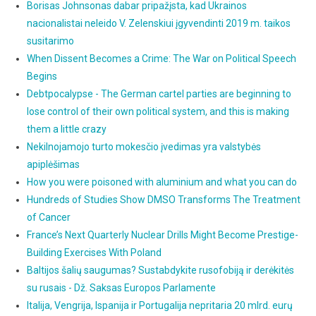
Borisas Johnsonas dabar pripažįsta, kad Ukrainos
nacionalistai neleido V. Zelenskiui įgyvendinti 2019 m. taikos
susitarimo
When Dissent Becomes a Crime: The War on Political Speech
Begins
Debtpocalypse - The German cartel parties are beginning to
lose control of their own political system, and this is making
them a little crazy
Nekilnojamojo turto mokesčio įvedimas yra valstybės
apiplėšimas
How you were poisoned with aluminium and what you can do
Hundreds of Studies Show DMSO Transforms The Treatment
of Cancer
France’s Next Quarterly Nuclear Drills Might Become Prestige-
Building Exercises With Poland
Baltijos šalių saugumas? Sustabdykite rusofobiją ir derėkitės
su rusais - Dž. Saksas Europos Parlamente
Italija, Vengrija, Ispanija ir Portugalija nepritaria 20 mlrd. eurų