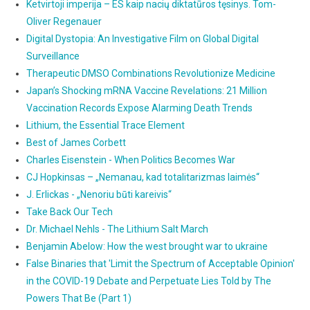
Ketvirtoji imperija – ES kaip nacių diktatūros tęsinys. Tom-
Oliver Regenauer
Digital Dystopia: An Investigative Film on Global Digital
Surveillance
Therapeutic DMSO Combinations Revolutionize Medicine
Japan’s Shocking mRNA Vaccine Revelations: 21 Million
Vaccination Records Expose Alarming Death Trends
Lithium, the Essential Trace Element
Best of James Corbett
Charles Eisenstein - When Politics Becomes War
CJ Hopkinsas – „Nemanau, kad totalitarizmas laimės“
J. Erlickas - „Nenoriu būti kareivis“
Take Back Our Tech
Dr. Michael Nehls - The Lithium Salt March
Benjamin Abelow: How the west brought war to ukraine
False Binaries that 'Limit the Spectrum of Acceptable Opinion'
in the COVID-19 Debate and Perpetuate Lies Told by The
Powers That Be (Part 1)