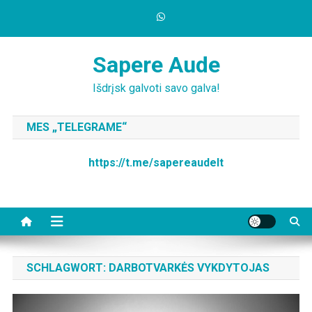
Skip
to
content
Sapere Aude
Išdrįsk galvoti savo galva!
MES „TELEGRAME“
https://t.me/sapereaudelt
SCHLAGWORT:
DARBOTVARKĖS VYKDYTOJAS