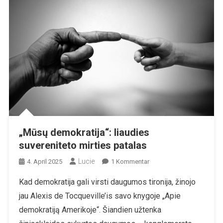
„Mūsų demokratija“: liaudies
suvereniteto mirties patalas
Lucie
Zu
4. April 2025
1 Kommentar
„Mūsų
Kad demokratija gali virsti daugumos tironija, žinojo
Demokratija“:
jau Alexis de Tocqueville’is savo knygoje „Apie
Liaudies
Suvereniteto
demokratiją Amerikoje“. Šiandien užtenka
Mirties