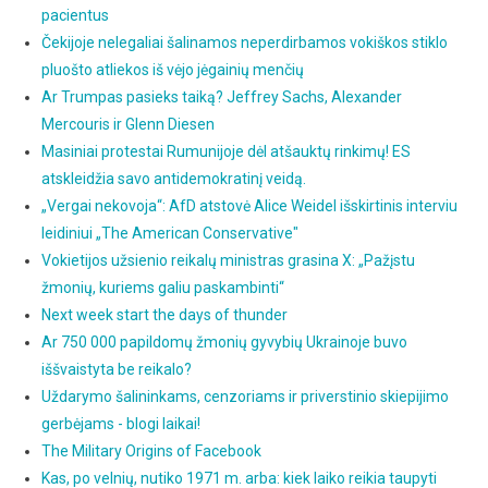
pacientus
Čekijoje nelegaliai šalinamos neperdirbamos vokiškos stiklo
pluošto atliekos iš vėjo jėgainių menčių
Ar Trumpas pasieks taiką? Jeffrey Sachs, Alexander
Mercouris ir Glenn Diesen
Masiniai protestai Rumunijoje dėl atšauktų rinkimų! ES
atskleidžia savo antidemokratinį veidą.
„Vergai nekovoja“: AfD atstovė Alice Weidel išskirtinis interviu
leidiniui „The American Conservative"
Vokietijos užsienio reikalų ministras grasina X: „Pažįstu
žmonių, kuriems galiu paskambinti“
Next week start the days of thunder
Ar 750 000 papildomų žmonių gyvybių Ukrainoje buvo
iššvaistyta be reikalo?
Uždarymo šalininkams, cenzoriams ir priverstinio skiepijimo
gerbėjams - blogi laikai!
The Military Origins of Facebook
Kas, po velnių, nutiko 1971 m. arba: kiek laiko reikia taupyti