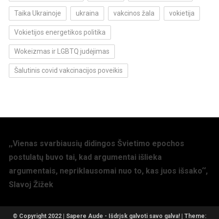
Taika Ukrainoje
ukraina
vakcinos žala
vokietija
Vokietijos energetikos politika
Wokeizmas ir LGBTQ judėjimas
Šalutinis covid vakcinacijos poveikis
,,Vienas svarbiausių didingos Švietimo epochos
postulatų buvo tai, kad argumentai išlieka
argumentais, nepriklausomai nuo to, kas juos išsako‘‘,
Slavoj Žižek
© Copyright 2022 | Sapere Aude - Išdrįsk galvoti savo galva!
|
Theme: