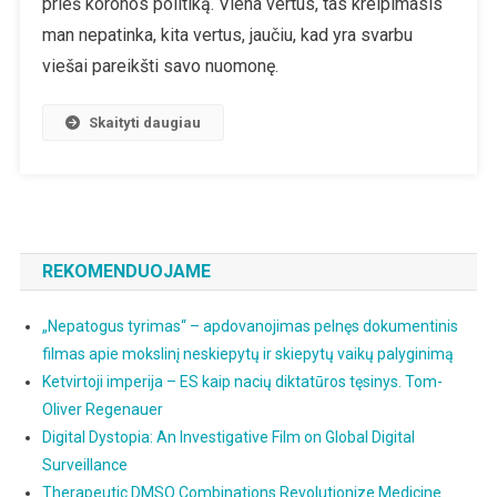
prieš koronos politiką. Viena vertus, tas kreipimasis
man nepatinka, kita vertus, jaučiu, kad yra svarbu
viešai pareikšti savo nuomonę.
Skaityti daugiau
REKOMENDUOJAME
„Nepatogus tyrimas“ – apdovanojimas pelnęs dokumentinis
filmas apie mokslinį neskiepytų ir skiepytų vaikų palyginimą
Ketvirtoji imperija – ES kaip nacių diktatūros tęsinys. Tom-
Oliver Regenauer
Digital Dystopia: An Investigative Film on Global Digital
Surveillance
Therapeutic DMSO Combinations Revolutionize Medicine