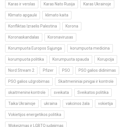
Karas ir verslas
Karas Nato Rusija
Karas Ukrainoje
Klimato apgaulė
klimato kaita
Konfliktas Izraelis Palestina
Korona
Koronaskandalas
Koronavirusas
Korumpuota Europos Sąjunga
korumpuota medicina
korumpuota politika
Korumpuota spauda
Korupcija
Nord Stream 2
Pfizer
PSO
PSO galios didinimas
PSO galios užgrobimas
Skaitmeniniai pinigai ir kontrolė
skaitmeninė kontrolė
sveikata
Sveikatos politika
Taika Ukrainoje
ukraina
vakcinos žala
vokietija
Vokietijos energetikos politika
Wokeizmas ir LGBTQ judėjimas