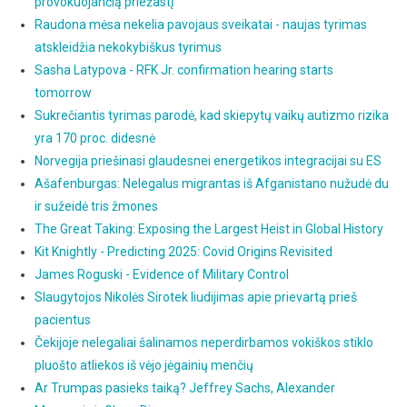
provokuojančią priežastį
Raudona mėsa nekelia pavojaus sveikatai - naujas tyrimas
atskleidžia nekokybiškus tyrimus
Sasha Latypova - RFK Jr. confirmation hearing starts
tomorrow
Sukrečiantis tyrimas parodė, kad skiepytų vaikų autizmo rizika
yra 170 proc. didesnė
Norvegija priešinasi glaudesnei energetikos integracijai su ES
Ašafenburgas: Nelegalus migrantas iš Afganistano nužudė du
ir sužeidė tris žmones
The Great Taking: Exposing the Largest Heist in Global History
Kit Knightly - Predicting 2025: Covid Origins Revisited
James Roguski - Evidence of Military Control
Slaugytojos Nikolės Sirotek liudijimas apie prievartą prieš
pacientus
Čekijoje nelegaliai šalinamos neperdirbamos vokiškos stiklo
pluošto atliekos iš vėjo jėgainių menčių
Ar Trumpas pasieks taiką? Jeffrey Sachs, Alexander