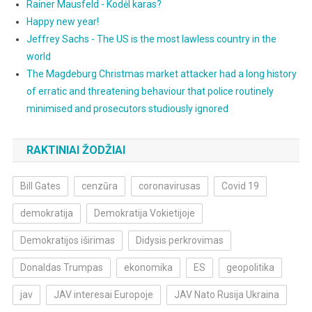
Rainer Mausfeld - Kodėl karas?
Happy new year!
Jeffrey Sachs - The US is the most lawless country in the
world
The Magdeburg Christmas market attacker had a long history
of erratic and threatening behaviour that police routinely
minimised and prosecutors studiously ignored
RAKTINIAI ŽODŽIAI
Bill Gates
cenzūra
coronavirusas
Covid 19
demokratija
Demokratija Vokietijoje
Demokratijos iširimas
Didysis perkrovimas
Donaldas Trumpas
ekonomika
ES
geopolitika
jav
JAV interesai Europoje
JAV Nato Rusija Ukraina