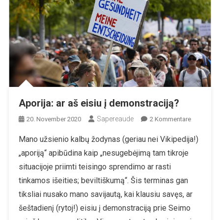
Aporija: ar aš eisiu į demonstraciją?
Sapereaude
Zu
20. November 2020
2 Kommentare
Aporija:
Mano užsienio kalbų žodynas (geriau nei Vikipedija!)
Ar
„aporiją“ apibūdina kaip „nesugebėjimą tam tikroje
Aš
Eisiu
situacijoje priimti teisingo sprendimo ar rasti
Į
tinkamos išeities; beviltiškumą“. Šis terminas gan
Demonstra
tiksliai nusako mano savijautą, kai klausiu savęs, ar
šeštadienį (rytoj!) eisiu į demonstraciją prie Seimo