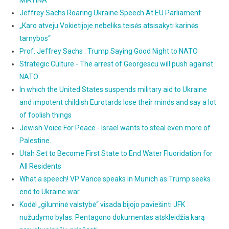
MIRTINA
Jeffrey Sachs Roaring Ukraine Speech At EU Parliament
„Karo atveju Vokietijoje nebeliks teisės atsisakyti karinės
tarnybos“
Prof. Jeffrey Sachs : Trump Saying Good Night to NATO
Strategic Culture - The arrest of Georgescu will push against
NATO
In which the United States suspends military aid to Ukraine
and impotent childish Eurotards lose their minds and say a lot
of foolish things
Jewish Voice For Peace - Israel wants to steal even more of
Palestine.
Utah Set to Become First State to End Water Fluoridation for
All Residents
What a speech! VP Vance speaks in Munich as Trump seeks
end to Ukraine war
Kodėl „giluminė valstybė“ visada bijojo paviešinti JFK
nužudymo bylas: Pentagono dokumentas atskleidžia karą