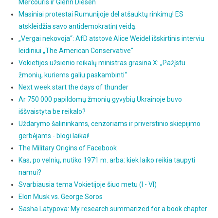
Mercouris ir Glenn Diesen
Masiniai protestai Rumunijoje dėl atšauktų rinkimų! ES
atskleidžia savo antidemokratinį veidą.
„Vergai nekovoja“: AfD atstovė Alice Weidel išskirtinis interviu
leidiniui „The American Conservative"
Vokietijos užsienio reikalų ministras grasina X: „Pažįstu
žmonių, kuriems galiu paskambinti“
Next week start the days of thunder
Ar 750 000 papildomų žmonių gyvybių Ukrainoje buvo
iššvaistyta be reikalo?
Uždarymo šalininkams, cenzoriams ir priverstinio skiepijimo
gerbėjams - blogi laikai!
The Military Origins of Facebook
Kas, po velnių, nutiko 1971 m. arba: kiek laiko reikia taupyti
namui?
Svarbiausia tema Vokietijoje šiuo metu (I - VI)
Elon Musk vs. George Soros
Sasha Latypova: My research summarized for a book chapter