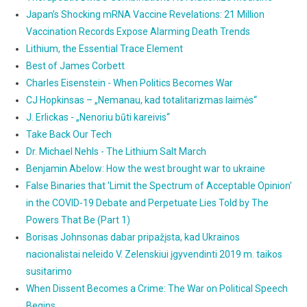
Japan’s Shocking mRNA Vaccine Revelations: 21 Million
Vaccination Records Expose Alarming Death Trends
Lithium, the Essential Trace Element
Best of James Corbett
Charles Eisenstein - When Politics Becomes War
CJ Hopkinsas – „Nemanau, kad totalitarizmas laimės“
J. Erlickas - „Nenoriu būti kareivis“
Take Back Our Tech
Dr. Michael Nehls - The Lithium Salt March
Benjamin Abelow: How the west brought war to ukraine
False Binaries that 'Limit the Spectrum of Acceptable Opinion'
in the COVID-19 Debate and Perpetuate Lies Told by The
Powers That Be (Part 1)
Borisas Johnsonas dabar pripažįsta, kad Ukrainos
nacionalistai neleido V. Zelenskiui įgyvendinti 2019 m. taikos
susitarimo
When Dissent Becomes a Crime: The War on Political Speech
Begins