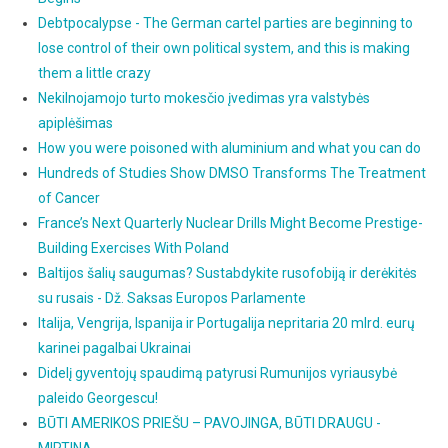
Debtpocalypse - The German cartel parties are beginning to
lose control of their own political system, and this is making
them a little crazy
Nekilnojamojo turto mokesčio įvedimas yra valstybės
apiplėšimas
How you were poisoned with aluminium and what you can do
Hundreds of Studies Show DMSO Transforms The Treatment
of Cancer
France’s Next Quarterly Nuclear Drills Might Become Prestige-
Building Exercises With Poland
Baltijos šalių saugumas? Sustabdykite rusofobiją ir derėkitės
su rusais - Dž. Saksas Europos Parlamente
Italija, Vengrija, Ispanija ir Portugalija nepritaria 20 mlrd. eurų
karinei pagalbai Ukrainai
Didelį gyventojų spaudimą patyrusi Rumunijos vyriausybė
paleido Georgescu!
BŪTI AMERIKOS PRIEŠU – PAVOJINGA, BŪTI DRAUGU -