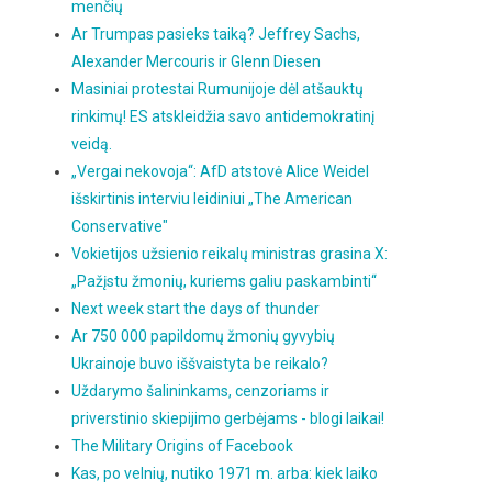
menčių
Ar Trumpas pasieks taiką? Jeffrey Sachs,
Alexander Mercouris ir Glenn Diesen
Masiniai protestai Rumunijoje dėl atšauktų
rinkimų! ES atskleidžia savo antidemokratinį
veidą.
„Vergai nekovoja“: AfD atstovė Alice Weidel
išskirtinis interviu leidiniui „The American
Conservative"
Vokietijos užsienio reikalų ministras grasina X:
„Pažįstu žmonių, kuriems galiu paskambinti“
Next week start the days of thunder
Ar 750 000 papildomų žmonių gyvybių
Ukrainoje buvo iššvaistyta be reikalo?
Uždarymo šalininkams, cenzoriams ir
priverstinio skiepijimo gerbėjams - blogi laikai!
The Military Origins of Facebook
Kas, po velnių, nutiko 1971 m. arba: kiek laiko