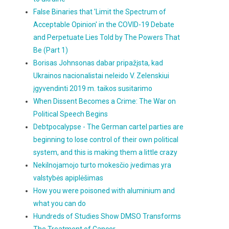
False Binaries that 'Limit the Spectrum of
Acceptable Opinion' in the COVID-19 Debate
and Perpetuate Lies Told by The Powers That
Be (Part 1)
Borisas Johnsonas dabar pripažįsta, kad
Ukrainos nacionalistai neleido V. Zelenskiui
įgyvendinti 2019 m. taikos susitarimo
When Dissent Becomes a Crime: The War on
Political Speech Begins
Debtpocalypse - The German cartel parties are
beginning to lose control of their own political
system, and this is making them a little crazy
Nekilnojamojo turto mokesčio įvedimas yra
valstybės apiplėšimas
How you were poisoned with aluminium and
what you can do
Hundreds of Studies Show DMSO Transforms