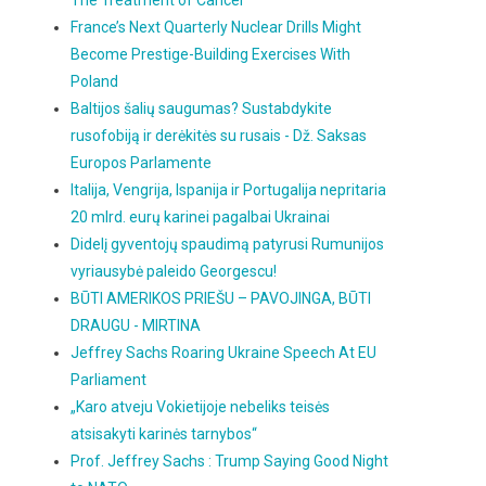
The Treatment of Cancer
France’s Next Quarterly Nuclear Drills Might
Become Prestige-Building Exercises With
Poland
Baltijos šalių saugumas? Sustabdykite
rusofobiją ir derėkitės su rusais - Dž. Saksas
Europos Parlamente
Italija, Vengrija, Ispanija ir Portugalija nepritaria
20 mlrd. eurų karinei pagalbai Ukrainai
Didelį gyventojų spaudimą patyrusi Rumunijos
vyriausybė paleido Georgescu!
BŪTI AMERIKOS PRIEŠU – PAVOJINGA, BŪTI
DRAUGU - MIRTINA
Jeffrey Sachs Roaring Ukraine Speech At EU
Parliament
„Karo atveju Vokietijoje nebeliks teisės
atsisakyti karinės tarnybos“
Prof. Jeffrey Sachs : Trump Saying Good Night