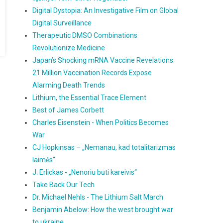
Digital Dystopia: An Investigative Film on Global
Digital Surveillance
Therapeutic DMSO Combinations
Revolutionize Medicine
Japan’s Shocking mRNA Vaccine Revelations:
21 Million Vaccination Records Expose
Alarming Death Trends
Lithium, the Essential Trace Element
Best of James Corbett
Charles Eisenstein - When Politics Becomes
War
CJ Hopkinsas – „Nemanau, kad totalitarizmas
laimės“
J. Erlickas - „Nenoriu būti kareivis“
Take Back Our Tech
Dr. Michael Nehls - The Lithium Salt March
Benjamin Abelow: How the west brought war
to ukraine