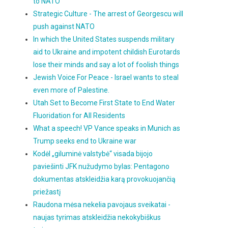
to NATO
Strategic Culture - The arrest of Georgescu will
push against NATO
In which the United States suspends military
aid to Ukraine and impotent childish Eurotards
lose their minds and say a lot of foolish things
Jewish Voice For Peace - Israel wants to steal
even more of Palestine.
Utah Set to Become First State to End Water
Fluoridation for All Residents
What a speech! VP Vance speaks in Munich as
Trump seeks end to Ukraine war
Kodėl „giluminė valstybė“ visada bijojo
paviešinti JFK nužudymo bylas: Pentagono
dokumentas atskleidžia karą provokuojančią
priežastį
Raudona mėsa nekelia pavojaus sveikatai -
naujas tyrimas atskleidžia nekokybiškus