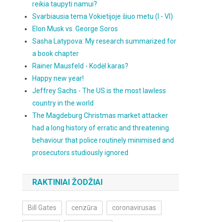
reikia taupyti namui?
Svarbiausia tema Vokietijoje šiuo metu (I - VI)
Elon Musk vs. George Soros
Sasha Latypova: My research summarized for
a book chapter
Rainer Mausfeld - Kodėl karas?
Happy new year!
Jeffrey Sachs - The US is the most lawless
country in the world
The Magdeburg Christmas market attacker
had a long history of erratic and threatening
behaviour that police routinely minimised and
prosecutors studiously ignored
RAKTINIAI ŽODŽIAI
Bill Gates
cenzūra
coronavirusas