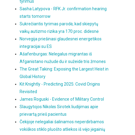
tyrimus
Sasha Latypova - RFK Jr. confirmation hearing
starts tomorrow
Sukrečiantis tyrimas parodė, kad skiepytų
vaikų autizmo rizika yra 170 proc. didesnė
Norvegija priešinasi glaudesnei energetikos
integracijai su ES
Ašafenburgas: Nelegalus migrantas iš
Afganistano nužudė du ir sužeidė tris žmones
The Great Taking: Exposing the Largest Heist in
Global History
Kit Knightly - Predicting 2025: Covid Origins
Revisited
James Roguski - Evidence of Military Control
Slaugytojos Nikolės Sirotek liudijimas apie
prievartą prieš pacientus
Čekijoje nelegaliai šalinamos neperdirbamos
vokiškos stiklo pluošto atliekos iš vėjo jėgainių