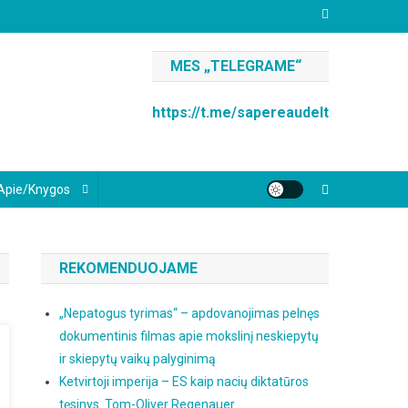
MES „TELEGRAME“
https://t.me/sapereaudelt
Apie/knygos
REKOMENDUOJAME
„Nepatogus tyrimas“ – apdovanojimas pelnęs
dokumentinis filmas apie mokslinį neskiepytų
ir skiepytų vaikų palyginimą
Ketvirtoji imperija – ES kaip nacių diktatūros
tęsinys. Tom-Oliver Regenauer