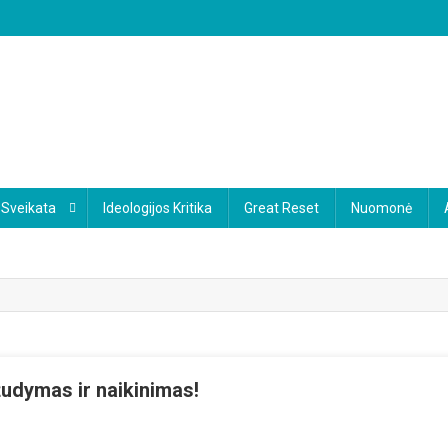
Sveikata
Ideologijos Kritika
Great Reset
Nuomonė
žudymas ir naikinimas!
n
r