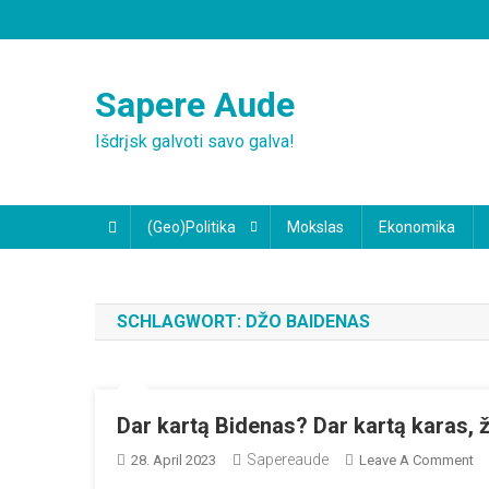
Skip
to
content
Sapere Aude
Išdrįsk galvoti savo galva!
(Geo)Politika
Mokslas
Ekonomika
SCHLAGWORT:
DŽO BAIDENAS
Dar kartą Bidenas? Dar kartą karas, 
Sapereaude
O
28. April 2023
Leave A Comment
Da