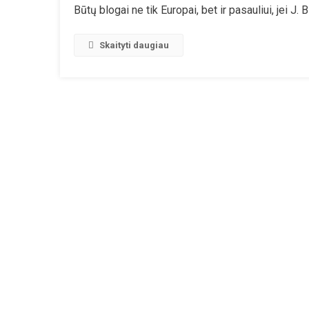
Būtų blogai ne tik Europai, bet ir pasauliui, jei J.
Ka
Bi
Da
Skaityti daugiau
Ka
Ka
Ž
Ir
Na