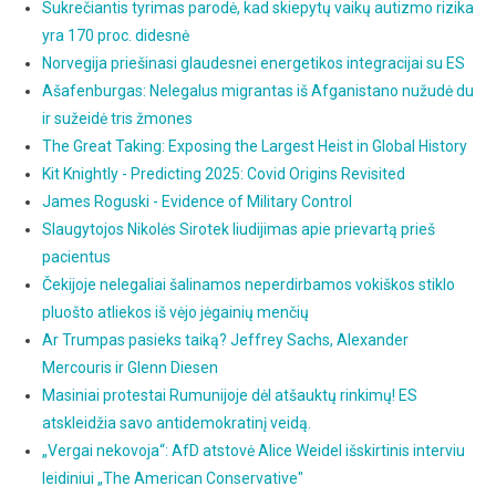
Sukrečiantis tyrimas parodė, kad skiepytų vaikų autizmo rizika
yra 170 proc. didesnė
Norvegija priešinasi glaudesnei energetikos integracijai su ES
Ašafenburgas: Nelegalus migrantas iš Afganistano nužudė du
ir sužeidė tris žmones
The Great Taking: Exposing the Largest Heist in Global History
Kit Knightly - Predicting 2025: Covid Origins Revisited
James Roguski - Evidence of Military Control
Slaugytojos Nikolės Sirotek liudijimas apie prievartą prieš
pacientus
Čekijoje nelegaliai šalinamos neperdirbamos vokiškos stiklo
pluošto atliekos iš vėjo jėgainių menčių
Ar Trumpas pasieks taiką? Jeffrey Sachs, Alexander
Mercouris ir Glenn Diesen
Masiniai protestai Rumunijoje dėl atšauktų rinkimų! ES
atskleidžia savo antidemokratinį veidą.
„Vergai nekovoja“: AfD atstovė Alice Weidel išskirtinis interviu
leidiniui „The American Conservative"