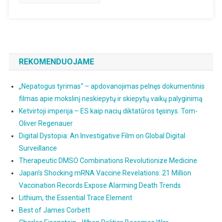
Vakcinos
Saugumo
Duomenis
REKOMENDUOJAME
„Nepatogus tyrimas“ – apdovanojimas pelnęs dokumentinis
filmas apie mokslinį neskiepytų ir skiepytų vaikų palyginimą
Ketvirtoji imperija – ES kaip nacių diktatūros tęsinys. Tom-
Oliver Regenauer
Digital Dystopia: An Investigative Film on Global Digital
Surveillance
Therapeutic DMSO Combinations Revolutionize Medicine
Japan’s Shocking mRNA Vaccine Revelations: 21 Million
Vaccination Records Expose Alarming Death Trends
Lithium, the Essential Trace Element
Best of James Corbett