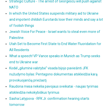
Strategic Culture - The arrest of Georgescu will push against
NATO
In which the United States suspends military aid to Ukraine
and impotent childish Eurotards lose their minds and say a lot
of foolish things
Jewish Voice For Peace - Israel wants to steal even more of
Palestine.
Utah Set to Become First State to End Water Fluoridation for
All Residents
What a speech! VP Vance speaks in Munich as Trump seeks
end to Ukraine war
Kodėl „giluminė valstybė“ visada bijojo paviešinti JFK
nužudymo bylas: Pentagono dokumentas atskleidžia karą
provokuojančią priežastį
Raudona mėsa nekelia pavojaus sveikatai - naujas tyrimas
atskleidžia nekokybiškus tyrimus
Sasha Latypova - RFK Jr. confirmation hearing starts
tomorrow