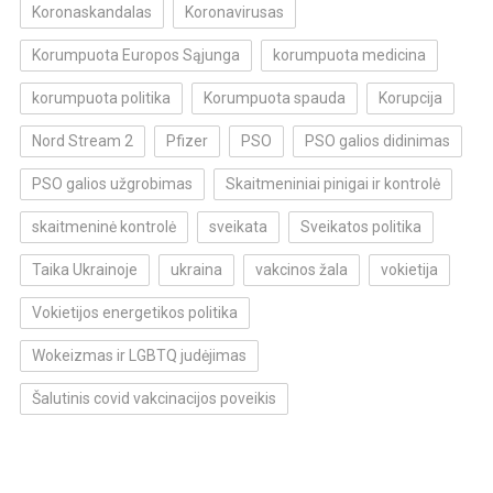
Koronaskandalas
Koronavirusas
Korumpuota Europos Sąjunga
korumpuota medicina
korumpuota politika
Korumpuota spauda
Korupcija
Nord Stream 2
Pfizer
PSO
PSO galios didinimas
PSO galios užgrobimas
Skaitmeniniai pinigai ir kontrolė
skaitmeninė kontrolė
sveikata
Sveikatos politika
Taika Ukrainoje
ukraina
vakcinos žala
vokietija
Vokietijos energetikos politika
Wokeizmas ir LGBTQ judėjimas
Šalutinis covid vakcinacijos poveikis