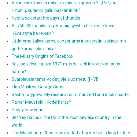
Vokietijos užsienio reikalų ministras grasina X: „Pažįstu
žmonių, kuriems galiu paskambinti“
Next week start the days of thunder
Ar 750 000 papildomų žmonių gyvybių Ukrainoje buvo
iššvaistyta be reikalo?
Uždarymo šalininkams, cenzoriams ir priverstinio skiepijimo
gerbėjams - blogi laikai!
The Military Origins of Facebook
Kas, po velnių, nutiko 1971 m. arba: kiek laiko reikia taupyti
namui?
Svarbiausia tema Vokietijoje šiuo metu (I - VI)
Elon Musk vs. George Soros
Sasha Latypova: My research summarized for a book chapter
Rainer Mausfeld - Kodėl karas?
Happy new year!
Jeffrey Sachs - The US is the most lawless country in the
world
The Magdeburg Christmas market attacker had a long history