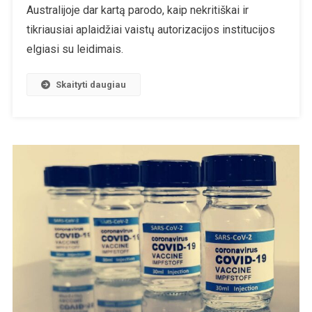
Sindromas
Australijoje dar kartą parodo, kaip nekritiškai ir
Po
tikriausiai aplaidžiai vaistų autorizacijos institucijos
Skiepijimo
elgiasi su leidimais.
Šešiavalente
Vakcina
Skaityti daugiau