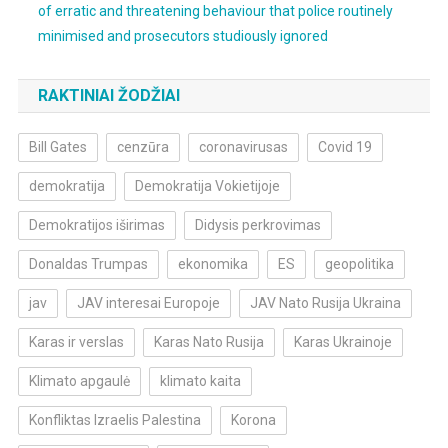
of erratic and threatening behaviour that police routinely
minimised and prosecutors studiously ignored
RAKTINIAI ŽODŽIAI
Bill Gates
cenzūra
coronavirusas
Covid 19
demokratija
Demokratija Vokietijoje
Demokratijos iširimas
Didysis perkrovimas
Donaldas Trumpas
ekonomika
ES
geopolitika
jav
JAV interesai Europoje
JAV Nato Rusija Ukraina
Karas ir verslas
Karas Nato Rusija
Karas Ukrainoje
Klimato apgaulė
klimato kaita
Konfliktas Izraelis Palestina
Korona