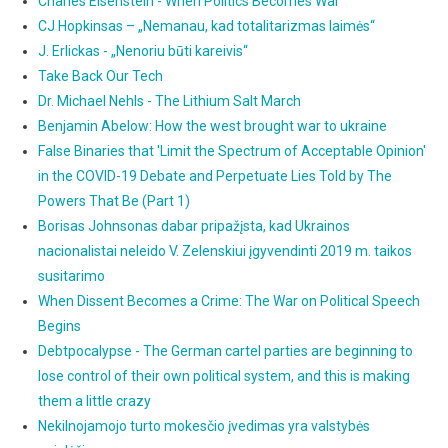
Charles Eisenstein - When Politics Becomes War
CJ Hopkinsas – „Nemanau, kad totalitarizmas laimės“
J. Erlickas - „Nenoriu būti kareivis“
Take Back Our Tech
Dr. Michael Nehls - The Lithium Salt March
Benjamin Abelow: How the west brought war to ukraine
False Binaries that 'Limit the Spectrum of Acceptable Opinion'
in the COVID-19 Debate and Perpetuate Lies Told by The
Powers That Be (Part 1)
Borisas Johnsonas dabar pripažįsta, kad Ukrainos
nacionalistai neleido V. Zelenskiui įgyvendinti 2019 m. taikos
susitarimo
When Dissent Becomes a Crime: The War on Political Speech
Begins
Debtpocalypse - The German cartel parties are beginning to
lose control of their own political system, and this is making
them a little crazy
Nekilnojamojo turto mokesčio įvedimas yra valstybės