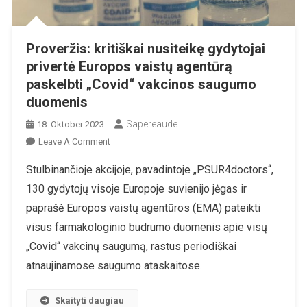
Proveržis: kritiškai nusiteikę gydytojai
privertė Europos vaistų agentūrą
paskelbti „Covid“ vakcinos saugumo
duomenis
Sapereaude
18. Oktober 2023
On
Leave A Comment
Proveržis:
Stulbinančioje akcijoje, pavadintoje „PSUR4doctors“,
Kritiškai
130 gydytojų visoje Europoje suvienijo jėgas ir
Nusiteikę
Gydytojai
paprašė Europos vaistų agentūros (EMA) pateikti
Privertė
visus farmakologinio budrumo duomenis apie visų
Europos
„Covid“ vakcinų saugumą, rastus periodiškai
Vaistų
atnaujinamose saugumo ataskaitose.
Agentūrą
Paskelbti
„Covid“
Skaityti daugiau