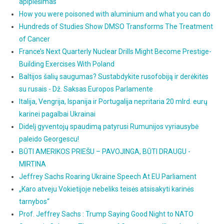
apiplėšimas
How you were poisoned with aluminium and what you can do
Hundreds of Studies Show DMSO Transforms The Treatment
of Cancer
France’s Next Quarterly Nuclear Drills Might Become Prestige-
Building Exercises With Poland
Baltijos šalių saugumas? Sustabdykite rusofobiją ir derėkitės
su rusais - Dž. Saksas Europos Parlamente
Italija, Vengrija, Ispanija ir Portugalija nepritaria 20 mlrd. eurų
karinei pagalbai Ukrainai
Didelį gyventojų spaudimą patyrusi Rumunijos vyriausybė
paleido Georgescu!
BŪTI AMERIKOS PRIEŠU – PAVOJINGA, BŪTI DRAUGU -
MIRTINA
Jeffrey Sachs Roaring Ukraine Speech At EU Parliament
„Karo atveju Vokietijoje nebeliks teisės atsisakyti karinės
tarnybos“
Prof. Jeffrey Sachs : Trump Saying Good Night to NATO