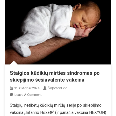
Staigios kūdikių mirties sindromas po
skiepijimo šešiavalente vakcina
Sapereaude
31. Oktober 2024
On
Leave A Comment
Staigios
Staigių, netikėtų kūdikių mirčių serija po skiepijimo
Kūdikių
vakcina „Infanrix Hexa®“ (ir panašia vakcina HEXYON)
Mirties