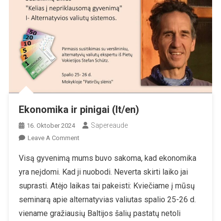
Ekonomika ir pinigai (lt/en)
Sapereaude
16. Oktober 2024
On
Leave A Comment
Ekonomika
Visą gyvenimą mums buvo sakoma, kad ekonomika
Ir
yra neįdomi. Kad ji nuobodi. Neverta skirti laiko jai
Pinigai
(lt/en)
suprasti. Atėjo laikas tai pakeisti: Kviečiame į mūsų
seminarą apie alternatyvias valiutas spalio 25-26 d.
viename gražiausių Baltijos šalių pastatų netoli