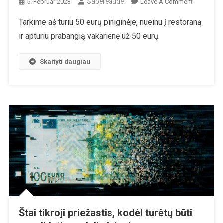
Sapereaude
On
5. Februar 2023
Leave A Comment
Trumpai:
Tarkime aš turiu 50 eurų piniginėje, nueinu į restoraną
Grynieji
ir apturiu prabangią vakarienę už 50 eurų.
Pinigai
Nėra
Tik
Skaityti daugiau
Laisvė,
Bet
Kai
Kas
Daugiau…
Štai tikroji priežastis, kodėl turėtų būti