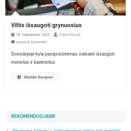
Viltis išsaugoti grynuosius
Sapereaude
18. September 2022
On
Leave A Comment
Viltis
Šveicarijoje kyla pasipriešinimas siekiant išsaugoti
Išsaugoti
monetas ir banknotus.
Grynuosius
Skaityti daugiau
REKOMENDUOJAME
„Nepatogus tyrimas“ – apdovanojimas pelnęs dokumentinis