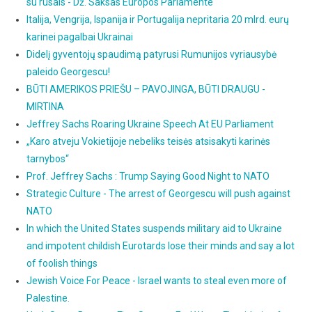
su rusais - Dž. Saksas Europos Parlamente
Italija, Vengrija, Ispanija ir Portugalija nepritaria 20 mlrd. eurų
karinei pagalbai Ukrainai
Didelį gyventojų spaudimą patyrusi Rumunijos vyriausybė
paleido Georgescu!
BŪTI AMERIKOS PRIEŠU – PAVOJINGA, BŪTI DRAUGU -
MIRTINA
Jeffrey Sachs Roaring Ukraine Speech At EU Parliament
„Karo atveju Vokietijoje nebeliks teisės atsisakyti karinės
tarnybos“
Prof. Jeffrey Sachs : Trump Saying Good Night to NATO
Strategic Culture - The arrest of Georgescu will push against
NATO
In which the United States suspends military aid to Ukraine
and impotent childish Eurotards lose their minds and say a lot
of foolish things
Jewish Voice For Peace - Israel wants to steal even more of
Palestine.