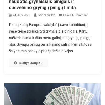
naudotis grynaisiais pinigais ir
sušvelnino grynųjų pinigų limitą
Sapereaude
On
24. Juni 2023
Leave A Comment
Slovakija
Pirmą kartą Europos valstybė į savo konstituciją
Į
įrašė teisę atsiskaityti grynaisiais pinigais. Kartu
Konstituciją
Įtraukė
sušvelninama ir šiuo metu galiojanti grynųjų pinigų
Teisę
riba. Grynųjų pinigų panaikinimo šalininkams kitose
Naudotis
šalyse taip pat kyla priešpriešinis vėjas.
Grynaisiais
Pinigais
Skaityti daugiau
Ir
Sušvelnino
Grynųjų
Pinigų
Limitą