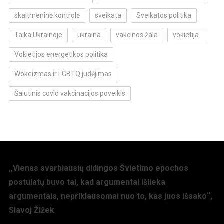
skaitmeninė kontrolė
sveikata
Sveikatos politika
Taika Ukrainoje
ukraina
vakcinos žala
vokietija
Vokietijos energetikos politika
Wokeizmas ir LGBTQ judėjimas
Šalutinis covid vakcinacijos poveikis
,,Vienas svarbiausių didingos Švietimo epochos
postulatų buvo tai, kad argumentai išlieka
argumentais, nepriklausomai nuo to, kas juos išsako‘‘,
Slavoj Žižek