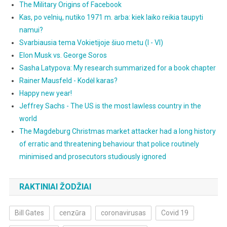
The Military Origins of Facebook
Kas, po velnių, nutiko 1971 m. arba: kiek laiko reikia taupyti
namui?
Svarbiausia tema Vokietijoje šiuo metu (I - VI)
Elon Musk vs. George Soros
Sasha Latypova: My research summarized for a book chapter
Rainer Mausfeld - Kodėl karas?
Happy new year!
Jeffrey Sachs - The US is the most lawless country in the
world
The Magdeburg Christmas market attacker had a long history
of erratic and threatening behaviour that police routinely
minimised and prosecutors studiously ignored
RAKTINIAI ŽODŽIAI
Bill Gates
cenzūra
coronavirusas
Covid 19