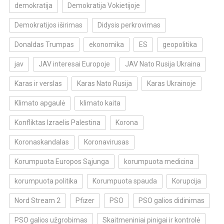
demokratija
Demokratija Vokietijoje
Demokratijos iširimas
Didysis perkrovimas
Donaldas Trumpas
ekonomika
ES
geopolitika
jav
JAV interesai Europoje
JAV Nato Rusija Ukraina
Karas ir verslas
Karas Nato Rusija
Karas Ukrainoje
Klimato apgaulė
klimato kaita
Konfliktas Izraelis Palestina
Korona
Koronaskandalas
Koronavirusas
Korumpuota Europos Sąjunga
korumpuota medicina
korumpuota politika
Korumpuota spauda
Korupcija
Nord Stream 2
Pfizer
PSO
PSO galios didinimas
PSO galios užgrobimas
Skaitmeniniai pinigai ir kontrolė