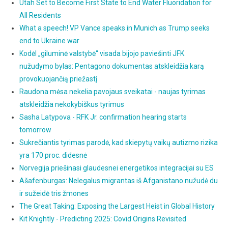
Utah Set to Become First State to End Water Fluoridation for
All Residents
What a speech! VP Vance speaks in Munich as Trump seeks
end to Ukraine war
Kodėl „giluminė valstybė“ visada bijojo paviešinti JFK
nužudymo bylas: Pentagono dokumentas atskleidžia karą
provokuojančią priežastį
Raudona mėsa nekelia pavojaus sveikatai - naujas tyrimas
atskleidžia nekokybiškus tyrimus
Sasha Latypova - RFK Jr. confirmation hearing starts
tomorrow
Sukrečiantis tyrimas parodė, kad skiepytų vaikų autizmo rizika
yra 170 proc. didesnė
Norvegija priešinasi glaudesnei energetikos integracijai su ES
Ašafenburgas: Nelegalus migrantas iš Afganistano nužudė du
ir sužeidė tris žmones
The Great Taking: Exposing the Largest Heist in Global History
Kit Knightly - Predicting 2025: Covid Origins Revisited