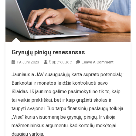
Grynųjų pinigų renesansas
Sapereaude
On
19. Juni 2023
Leave A Comment
Grynųjų
Jauniausia JAV suaugusiųjų karta suprato potencialą:
Pinigų
Banknotai ir monetos leidžia kontroliuoti savo
Renesansas
išlaidas. Iš jaunimo galime pasimokyti ne tik to, kaip
tai veikia praktiškai, bet ir kaip grąžinti skolas ir
taupyti svajonei. Tuo tarpu finansinių paslaugų teikėja
„Visa“ kuria visuomenę be grynųjų pinigų. Ir vilioja
mažmenininkus argumentu, kad kortelių mokėtojai
daugiau vartoja.