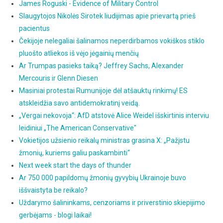
James Roguski - Evidence of Military Control
Slaugytojos Nikolės Sirotek liudijimas apie prievartą prieš
pacientus
Čekijoje nelegaliai šalinamos neperdirbamos vokiškos stiklo
pluošto atliekos iš vėjo jėgainių menčių
Ar Trumpas pasieks taiką? Jeffrey Sachs, Alexander
Mercouris ir Glenn Diesen
Masiniai protestai Rumunijoje dėl atšauktų rinkimų! ES
atskleidžia savo antidemokratinį veidą.
„Vergai nekovoja“: AfD atstovė Alice Weidel išskirtinis interviu
leidiniui „The American Conservative"
Vokietijos užsienio reikalų ministras grasina X: „Pažįstu
žmonių, kuriems galiu paskambinti“
Next week start the days of thunder
Ar 750 000 papildomų žmonių gyvybių Ukrainoje buvo
iššvaistyta be reikalo?
Uždarymo šalininkams, cenzoriams ir priverstinio skiepijimo
gerbėjams - blogi laikai!