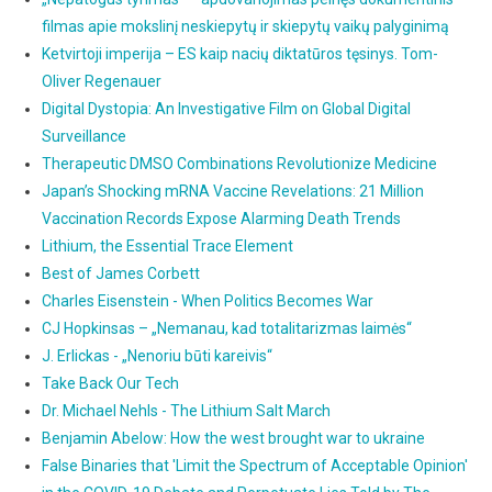
filmas apie mokslinį neskiepytų ir skiepytų vaikų palyginimą
Ketvirtoji imperija – ES kaip nacių diktatūros tęsinys. Tom-
Oliver Regenauer
Digital Dystopia: An Investigative Film on Global Digital
Surveillance
Therapeutic DMSO Combinations Revolutionize Medicine
Japan’s Shocking mRNA Vaccine Revelations: 21 Million
Vaccination Records Expose Alarming Death Trends
Lithium, the Essential Trace Element
Best of James Corbett
Charles Eisenstein - When Politics Becomes War
CJ Hopkinsas – „Nemanau, kad totalitarizmas laimės“
J. Erlickas - „Nenoriu būti kareivis“
Take Back Our Tech
Dr. Michael Nehls - The Lithium Salt March
Benjamin Abelow: How the west brought war to ukraine
False Binaries that 'Limit the Spectrum of Acceptable Opinion'