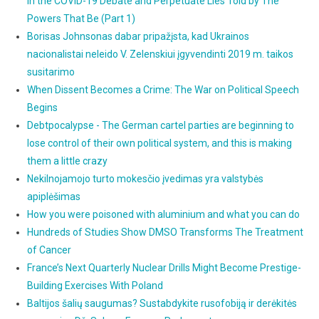
in the COVID-19 Debate and Perpetuate Lies Told by The
Powers That Be (Part 1)
Borisas Johnsonas dabar pripažįsta, kad Ukrainos
nacionalistai neleido V. Zelenskiui įgyvendinti 2019 m. taikos
susitarimo
When Dissent Becomes a Crime: The War on Political Speech
Begins
Debtpocalypse - The German cartel parties are beginning to
lose control of their own political system, and this is making
them a little crazy
Nekilnojamojo turto mokesčio įvedimas yra valstybės
apiplėšimas
How you were poisoned with aluminium and what you can do
Hundreds of Studies Show DMSO Transforms The Treatment
of Cancer
France’s Next Quarterly Nuclear Drills Might Become Prestige-
Building Exercises With Poland
Baltijos šalių saugumas? Sustabdykite rusofobiją ir derėkitės