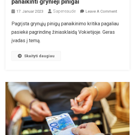
panaikinti grynieji pinigai
Sapereaude
On
17. Januar 2023
Leave A Comment
Štai
Pagrįsta grynųjų pinigų panaikinimo kritika pagaliau
Tikroji
pasiekė pagrindinę žiniasklaidą Vokietijoje. Geras
Priežastis,
Kodėl
įvadas į temą.
Turėtų
Būti
Skaityti daugiau
Panaikinti
Grynieji
Pinigai