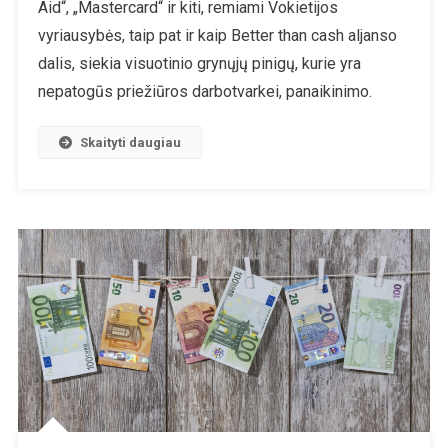
Aid“, „Mastercard“ ir kiti, remiami Vokietijos
Iki
2030
vyriausybės, taip pat ir kaip Better than cash aljanso
M.
dalis, siekia visuotinio grynųjų pinigų, kurie yra
Visiems
nepatogūs priežiūros darbotvarkei, panaikinimo.
Kredito
Kortelių
Skaityti daugiau
Naudotojams
Taikyti
Visišką
Biometrinį
Sekimą