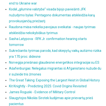
end to Ukraine war
Kodėl „giluminė valstybė“ visada bijojo paviešinti JFK
nužudymo bylas: Pentagono dokumentas atskleidžia karą
provokuojančią priežastį
Raudona mėsa nekelia pavojaus sveikatai - naujas tyrimas
atskleidžia nekokybiškus tyrimus
Sasha Latypova - RFK Jr. confirmation hearing starts
tomorrow
Sukrečiantis tyrimas parodė, kad skiepytų vaikų autizmo rizika
yra 170 proc. didesnė
Norvegija priešinasi glaudesnei energetikos integracijai su ES
Ašafenburgas: Nelegalus migrantas iš Afganistano nužudė du
ir sužeidė tris žmones
The Great Taking: Exposing the Largest Heist in Global History
Kit Knightly - Predicting 2025: Covid Origins Revisited
James Roguski - Evidence of Military Control
Slaugytojos Nikolės Sirotek liudijimas apie prievartą prieš
pacientus