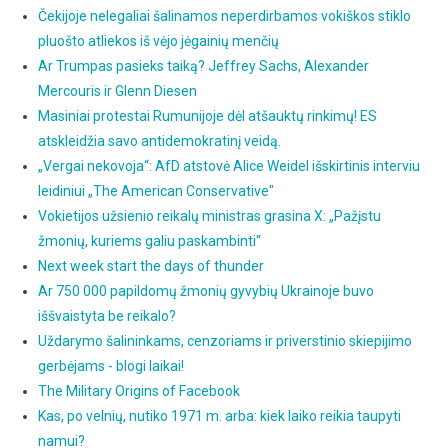
Čekijoje nelegaliai šalinamos neperdirbamos vokiškos stiklo
pluošto atliekos iš vėjo jėgainių menčių
Ar Trumpas pasieks taiką? Jeffrey Sachs, Alexander
Mercouris ir Glenn Diesen
Masiniai protestai Rumunijoje dėl atšauktų rinkimų! ES
atskleidžia savo antidemokratinį veidą.
„Vergai nekovoja“: AfD atstovė Alice Weidel išskirtinis interviu
leidiniui „The American Conservative"
Vokietijos užsienio reikalų ministras grasina X: „Pažįstu
žmonių, kuriems galiu paskambinti“
Next week start the days of thunder
Ar 750 000 papildomų žmonių gyvybių Ukrainoje buvo
iššvaistyta be reikalo?
Uždarymo šalininkams, cenzoriams ir priverstinio skiepijimo
gerbėjams - blogi laikai!
The Military Origins of Facebook
Kas, po velnių, nutiko 1971 m. arba: kiek laiko reikia taupyti
namui?