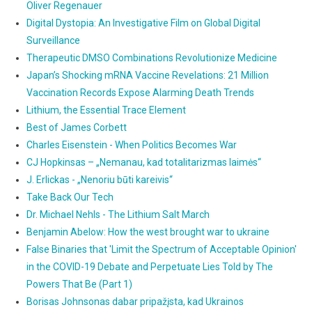
Oliver Regenauer
Digital Dystopia: An Investigative Film on Global Digital
Surveillance
Therapeutic DMSO Combinations Revolutionize Medicine
Japan’s Shocking mRNA Vaccine Revelations: 21 Million
Vaccination Records Expose Alarming Death Trends
Lithium, the Essential Trace Element
Best of James Corbett
Charles Eisenstein - When Politics Becomes War
CJ Hopkinsas – „Nemanau, kad totalitarizmas laimės“
J. Erlickas - „Nenoriu būti kareivis“
Take Back Our Tech
Dr. Michael Nehls - The Lithium Salt March
Benjamin Abelow: How the west brought war to ukraine
False Binaries that 'Limit the Spectrum of Acceptable Opinion'
in the COVID-19 Debate and Perpetuate Lies Told by The
Powers That Be (Part 1)
Borisas Johnsonas dabar pripažįsta, kad Ukrainos