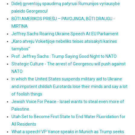
Didelį gyventojų spaudimą patyrusi Rumunijos vyriausybė
paleido Georgescu!
BŪTI AMERIKOS PRIEŠU – PAVOJINGA, BŪTI DRAUGU -
MIRTINA
Jeffrey Sachs Roaring Ukraine Speech At EU Parliament
„Karo atveju Vokietijoje nebeliks teisės atsisakyti karinės
tarnybos“
Prof. Jeffrey Sachs : Trump Saying Good Night to NATO
Strategic Culture - The arrest of Georgescu will push against
NATO
In which the United States suspends military aid to Ukraine
and impotent childish Eurotards lose their minds and say a lot
of foolish things
Jewish Voice For Peace - Israel wants to steal even more of
Palestine.
Utah Set to Become First State to End Water Fluoridation for
All Residents
What a speech! VP Vance speaks in Munich as Trump seeks