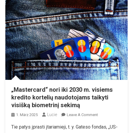
„Mastercard“ nori iki 2030 m. visiems
kredito kortelių naudotojams taikyti
visišką biometrinį sekimą
Lucie
On
1. März 2025
Leave A Comment
„Mastercard“
Tie patys įprasti įtariamieji, t. y. Gateso fondas, „US-
Nori