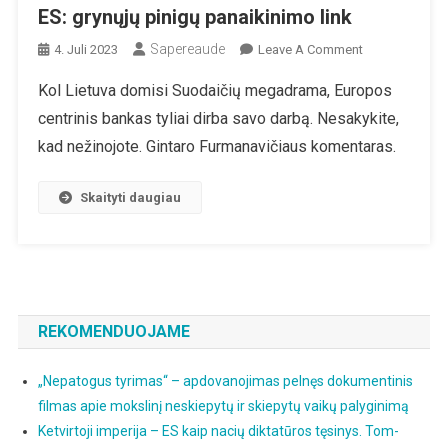
ES: grynųjų pinigų panaikinimo link
Sapereaude
On
4. Juli 2023
Leave A Comment
ES:
Kol Lietuva domisi Suodaičių megadrama, Europos
Grynųjų
centrinis bankas tyliai dirba savo darbą. Nesakykite,
Pinigų
Panaikinimo
kad nežinojote. Gintaro Furmanavičiaus komentaras.
Link
Skaityti daugiau
REKOMENDUOJAME
„Nepatogus tyrimas“ – apdovanojimas pelnęs dokumentinis
filmas apie mokslinį neskiepytų ir skiepytų vaikų palyginimą
Ketvirtoji imperija – ES kaip nacių diktatūros tęsinys. Tom-