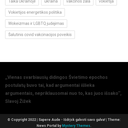
Taika Ukrainoje
ukraina
vakcinos žala
vokietija
Vokietijos energetikos politika
Wokeizmas ir LGBTQ judėjimas
Šalutinis covid vakcinacijos poveikis
,,Vienas svarbiausių didingos Švietimo epochos
postulatų buvo tai, kad argumentai išlieka
argumentais, nepriklausomai nuo to, kas juos išsako‘‘,
Slavoj Žižek
© Copyright 2022 | Sapere Aude - Išdrįsk galvoti savo galva!
|
Theme:
News Portal by
Mystery Themes
.