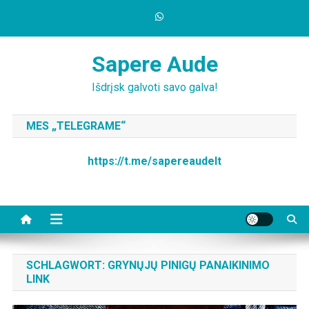
Skip
to
content
Sapere Aude
Išdrįsk galvoti savo galva!
MES „TELEGRAME“
https://t.me/sapereaudelt
SCHLAGWORT:
GRYNŲJŲ PINIGŲ PANAIKINIMO
LINK