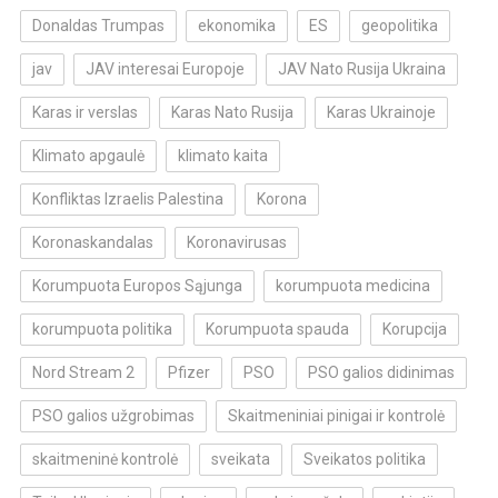
Donaldas Trumpas
ekonomika
ES
geopolitika
jav
JAV interesai Europoje
JAV Nato Rusija Ukraina
Karas ir verslas
Karas Nato Rusija
Karas Ukrainoje
Klimato apgaulė
klimato kaita
Konfliktas Izraelis Palestina
Korona
Koronaskandalas
Koronavirusas
Korumpuota Europos Sąjunga
korumpuota medicina
korumpuota politika
Korumpuota spauda
Korupcija
Nord Stream 2
Pfizer
PSO
PSO galios didinimas
PSO galios užgrobimas
Skaitmeniniai pinigai ir kontrolė
skaitmeninė kontrolė
sveikata
Sveikatos politika