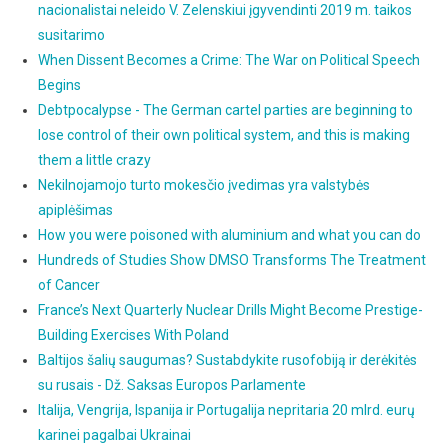
nacionalistai neleido V. Zelenskiui įgyvendinti 2019 m. taikos
susitarimo
When Dissent Becomes a Crime: The War on Political Speech
Begins
Debtpocalypse - The German cartel parties are beginning to
lose control of their own political system, and this is making
them a little crazy
Nekilnojamojo turto mokesčio įvedimas yra valstybės
apiplėšimas
How you were poisoned with aluminium and what you can do
Hundreds of Studies Show DMSO Transforms The Treatment
of Cancer
France’s Next Quarterly Nuclear Drills Might Become Prestige-
Building Exercises With Poland
Baltijos šalių saugumas? Sustabdykite rusofobiją ir derėkitės
su rusais - Dž. Saksas Europos Parlamente
Italija, Vengrija, Ispanija ir Portugalija nepritaria 20 mlrd. eurų
karinei pagalbai Ukrainai