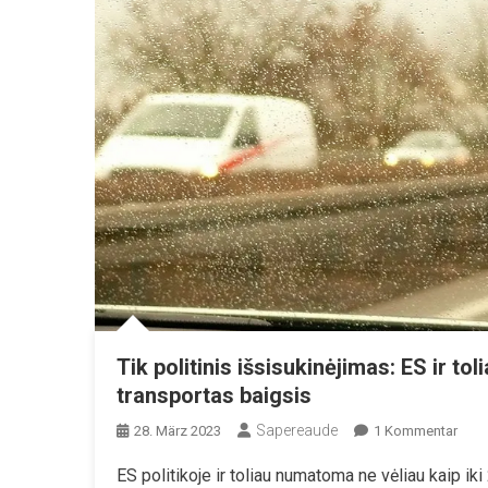
Tik politinis išsisukinėjimas: ES ir to
transportas baigsis
Sapereaude
Zu
28. März 2023
1 Kommentar
Tik
ES politikoje ir toliau numatoma ne vėliau kaip i
Polit