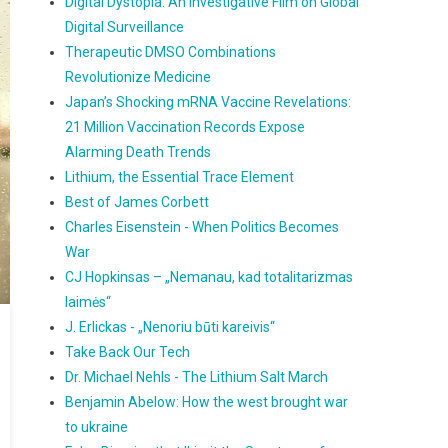
Digital Dystopia: An Investigative Film on Global
Digital Surveillance
Therapeutic DMSO Combinations
Revolutionize Medicine
Japan’s Shocking mRNA Vaccine Revelations:
21 Million Vaccination Records Expose
Alarming Death Trends
Lithium, the Essential Trace Element
Best of James Corbett
Charles Eisenstein - When Politics Becomes
War
CJ Hopkinsas – „Nemanau, kad totalitarizmas
laimės“
J. Erlickas - „Nenoriu būti kareivis“
Take Back Our Tech
Dr. Michael Nehls - The Lithium Salt March
Benjamin Abelow: How the west brought war
to ukraine