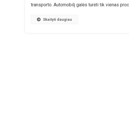
transporto. Automobilį galės turėti tik vienas proc
Išsis
ES
Ir
Skaityti daugiau
Tolia
Laik
Nuos
Kad
Indiv
Tran
Baig