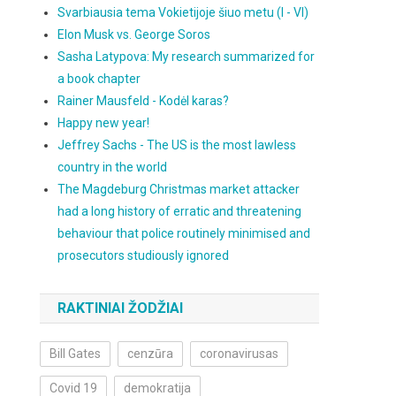
Svarbiausia tema Vokietijoje šiuo metu (I - VI)
Elon Musk vs. George Soros
Sasha Latypova: My research summarized for
a book chapter
Rainer Mausfeld - Kodėl karas?
Happy new year!
Jeffrey Sachs - The US is the most lawless
country in the world
The Magdeburg Christmas market attacker
had a long history of erratic and threatening
behaviour that police routinely minimised and
prosecutors studiously ignored
RAKTINIAI ŽODŽIAI
Bill Gates
cenzūra
coronavirusas
Covid 19
demokratija