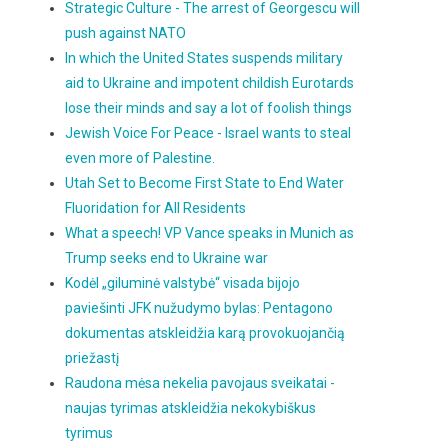
Strategic Culture - The arrest of Georgescu will
push against NATO
In which the United States suspends military
aid to Ukraine and impotent childish Eurotards
lose their minds and say a lot of foolish things
Jewish Voice For Peace - Israel wants to steal
even more of Palestine.
Utah Set to Become First State to End Water
Fluoridation for All Residents
What a speech! VP Vance speaks in Munich as
Trump seeks end to Ukraine war
Kodėl „giluminė valstybė“ visada bijojo
paviešinti JFK nužudymo bylas: Pentagono
dokumentas atskleidžia karą provokuojančią
priežastį
Raudona mėsa nekelia pavojaus sveikatai -
naujas tyrimas atskleidžia nekokybiškus
tyrimus