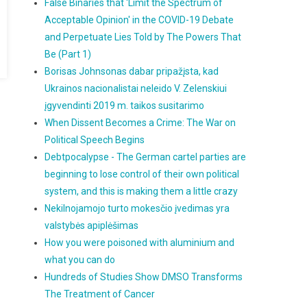
False Binaries that 'Limit the Spectrum of
Acceptable Opinion' in the COVID-19 Debate
and Perpetuate Lies Told by The Powers That
Be (Part 1)
Borisas Johnsonas dabar pripažįsta, kad
Ukrainos nacionalistai neleido V. Zelenskiui
įgyvendinti 2019 m. taikos susitarimo
When Dissent Becomes a Crime: The War on
Political Speech Begins
Debtpocalypse - The German cartel parties are
beginning to lose control of their own political
system, and this is making them a little crazy
Nekilnojamojo turto mokesčio įvedimas yra
valstybės apiplėšimas
How you were poisoned with aluminium and
what you can do
Hundreds of Studies Show DMSO Transforms
The Treatment of Cancer