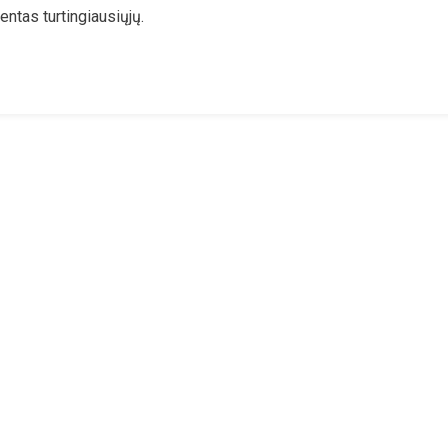
entas turtingiausiųjų.
ukinėjimas:
u
osi
tatos,
idualus
sportas
sis