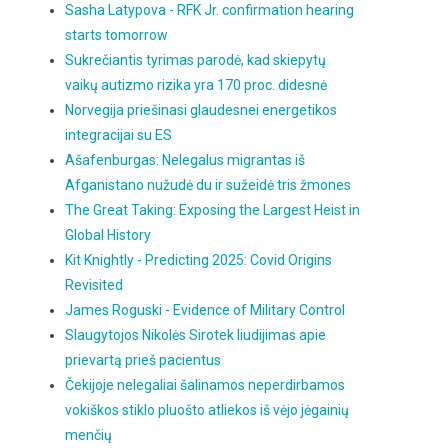
Sasha Latypova - RFK Jr. confirmation hearing
starts tomorrow
Sukrečiantis tyrimas parodė, kad skiepytų
vaikų autizmo rizika yra 170 proc. didesnė
Norvegija priešinasi glaudesnei energetikos
integracijai su ES
Ašafenburgas: Nelegalus migrantas iš
Afganistano nužudė du ir sužeidė tris žmones
The Great Taking: Exposing the Largest Heist in
Global History
Kit Knightly - Predicting 2025: Covid Origins
Revisited
James Roguski - Evidence of Military Control
Slaugytojos Nikolės Sirotek liudijimas apie
prievartą prieš pacientus
Čekijoje nelegaliai šalinamos neperdirbamos
vokiškos stiklo pluošto atliekos iš vėjo jėgainių
menčių