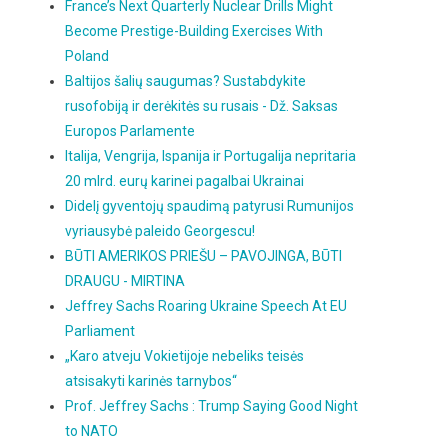
France’s Next Quarterly Nuclear Drills Might
Become Prestige-Building Exercises With
Poland
Baltijos šalių saugumas? Sustabdykite
rusofobiją ir derėkitės su rusais - Dž. Saksas
Europos Parlamente
Italija, Vengrija, Ispanija ir Portugalija nepritaria
20 mlrd. eurų karinei pagalbai Ukrainai
Didelį gyventojų spaudimą patyrusi Rumunijos
vyriausybė paleido Georgescu!
BŪTI AMERIKOS PRIEŠU – PAVOJINGA, BŪTI
DRAUGU - MIRTINA
Jeffrey Sachs Roaring Ukraine Speech At EU
Parliament
„Karo atveju Vokietijoje nebeliks teisės
atsisakyti karinės tarnybos“
Prof. Jeffrey Sachs : Trump Saying Good Night
to NATO