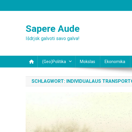
Skip
to
content
Sapere Aude
Išdrįsk galvoti savo galva!
(Geo)Politika
Mokslas
Ekonomika
SCHLAGWORT:
INDIVIDUALAUS TRANSPORT