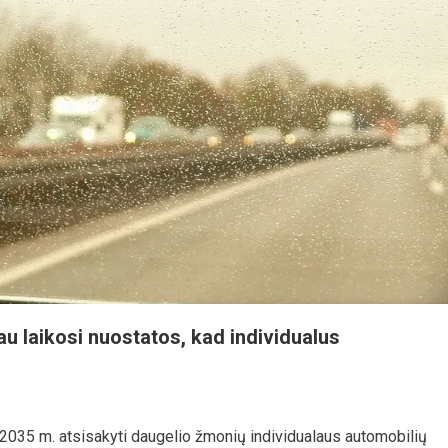
liau laikosi nuostatos, kad individualus
ki 2035 m. atsisakyti daugelio žmonių individualaus automobilių
inis