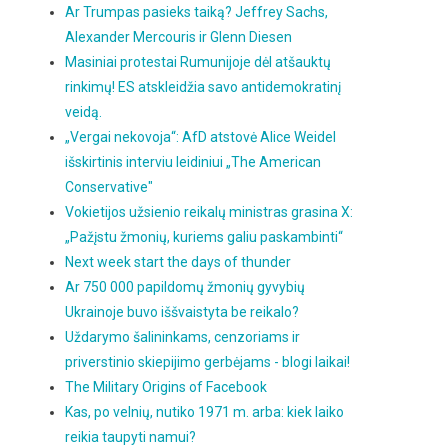
Ar Trumpas pasieks taiką? Jeffrey Sachs,
Alexander Mercouris ir Glenn Diesen
Masiniai protestai Rumunijoje dėl atšauktų
rinkimų! ES atskleidžia savo antidemokratinį
veidą.
„Vergai nekovoja“: AfD atstovė Alice Weidel
išskirtinis interviu leidiniui „The American
Conservative"
Vokietijos užsienio reikalų ministras grasina X:
„Pažįstu žmonių, kuriems galiu paskambinti“
Next week start the days of thunder
Ar 750 000 papildomų žmonių gyvybių
Ukrainoje buvo iššvaistyta be reikalo?
Uždarymo šalininkams, cenzoriams ir
priverstinio skiepijimo gerbėjams - blogi laikai!
The Military Origins of Facebook
Kas, po velnių, nutiko 1971 m. arba: kiek laiko
reikia taupyti namui?