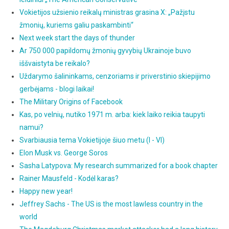
Vokietijos užsienio reikalų ministras grasina X: „Pažįstu
žmonių, kuriems galiu paskambinti“
Next week start the days of thunder
Ar 750 000 papildomų žmonių gyvybių Ukrainoje buvo
iššvaistyta be reikalo?
Uždarymo šalininkams, cenzoriams ir priverstinio skiepijimo
gerbėjams - blogi laikai!
The Military Origins of Facebook
Kas, po velnių, nutiko 1971 m. arba: kiek laiko reikia taupyti
namui?
Svarbiausia tema Vokietijoje šiuo metu (I - VI)
Elon Musk vs. George Soros
Sasha Latypova: My research summarized for a book chapter
Rainer Mausfeld - Kodėl karas?
Happy new year!
Jeffrey Sachs - The US is the most lawless country in the
world