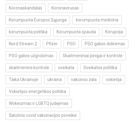
Koronaskandalas
Koronavirusas
Korumpuota Europos Sąjunga
korumpuota medicina
korumpuota politika
Korumpuota spauda
Korupcija
Nord Stream 2
Pfizer
PSO
PSO galios didinimas
PSO galios užgrobimas
Skaitmeniniai pinigai ir kontrolė
skaitmeninė kontrolė
sveikata
Sveikatos politika
Taika Ukrainoje
ukraina
vakcinos žala
vokietija
Vokietijos energetikos politika
Wokeizmas ir LGBTQ judėjimas
Šalutinis covid vakcinacijos poveikis