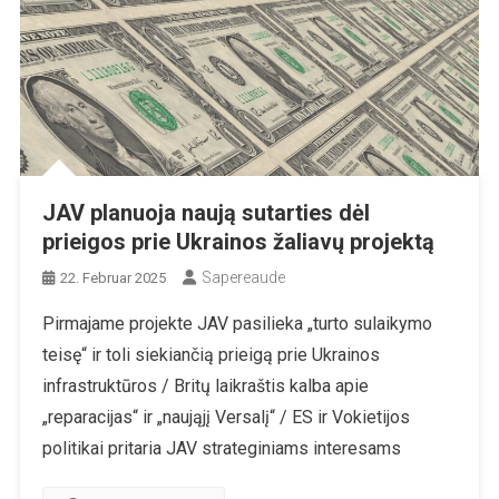
JAV planuoja naują sutarties dėl
prieigos prie Ukrainos žaliavų projektą
Sapereaude
22. Februar 2025
Pirmajame projekte JAV pasilieka „turto sulaikymo
teisę“ ir toli siekiančią prieigą prie Ukrainos
infrastruktūros / Britų laikraštis kalba apie
„reparacijas“ ir „naująjį Versalį“ / ES ir Vokietijos
politikai pritaria JAV strateginiams interesams