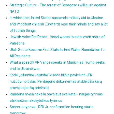
Strategic Culture - The arrest of Georgescu will push against
NATO
In which the United States suspends military aid to Ukraine
and impotent childish Eurotards lose their minds and say a lot
of foolish things
Jewish Voice For Peace - Israel wants to steal even more of
Palestine.
Utah Set to Become First State to End Water Fluoridation for
All Residents
What a speech! VP Vance speaks in Munich as Trump seeks
end to Ukraine war
Kodėl „giluminė valstybė“ visada bijojo paviešinti JFK
nužudymo bylas: Pentagono dokumentas atskleidžia karą
provokuojančią priežastį
Raudona mėsa nekelia pavojaus sveikatai - naujas tyrimas
atskleidžia nekokybiškus tyrimus
Sasha Latypova - RFK Jr. confirmation hearing starts
tomorrow