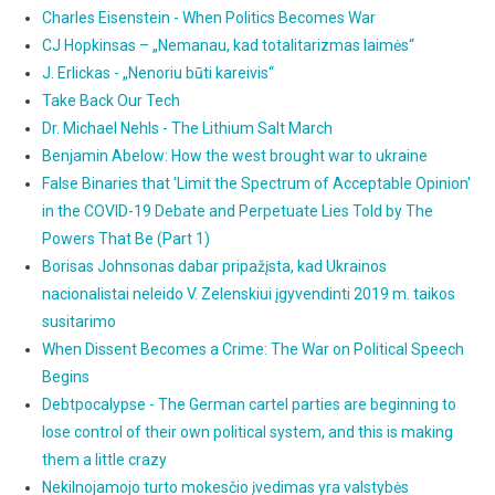
Charles Eisenstein - When Politics Becomes War
CJ Hopkinsas – „Nemanau, kad totalitarizmas laimės“
J. Erlickas - „Nenoriu būti kareivis“
Take Back Our Tech
Dr. Michael Nehls - The Lithium Salt March
Benjamin Abelow: How the west brought war to ukraine
False Binaries that 'Limit the Spectrum of Acceptable Opinion'
in the COVID-19 Debate and Perpetuate Lies Told by The
Powers That Be (Part 1)
Borisas Johnsonas dabar pripažįsta, kad Ukrainos
nacionalistai neleido V. Zelenskiui įgyvendinti 2019 m. taikos
susitarimo
When Dissent Becomes a Crime: The War on Political Speech
Begins
Debtpocalypse - The German cartel parties are beginning to
lose control of their own political system, and this is making
them a little crazy
Nekilnojamojo turto mokesčio įvedimas yra valstybės