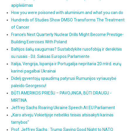
apiplėšimas
How you were poisoned with aluminium and what you can do
Hundreds of Studies Show DMSO Transforms The Treatment
of Cancer
France’s Next Quarterly Nuclear Drills Might Become Prestige-
Building Exercises With Poland
Baltijos šalių saugumas? Sustabdykite rusofobiją ir derėkitės
su rusais - Dž. Saksas Europos Parlamente
Italija, Vengrija, Ispanija ir Portugalija nepritaria 20 mlrd. eurų
karinei pagalbai Ukrainai
Didelį gyventojų spaudimą patyrusi Rumunijos vyriausybė
paleido Georgescu!
BŪTI AMERIKOS PRIEŠU – PAVOJINGA, BŪTI DRAUGU -
MIRTINA
Jeffrey Sachs Roaring Ukraine Speech At EU Parliament
„Karo atveju Vokietijoje nebeliks teisės atsisakyti karinės
tarnybos“
Prof. Jeffrey Sachs : Trump Saying Good Night to NATO