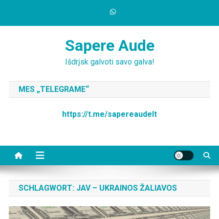
Skip
to
content
Sapere Aude
Išdrįsk galvoti savo galva!
MES „TELEGRAME“
https://t.me/sapereaudelt
SCHLAGWORT:
JAV – UKRAINOS ŽALIAVOS