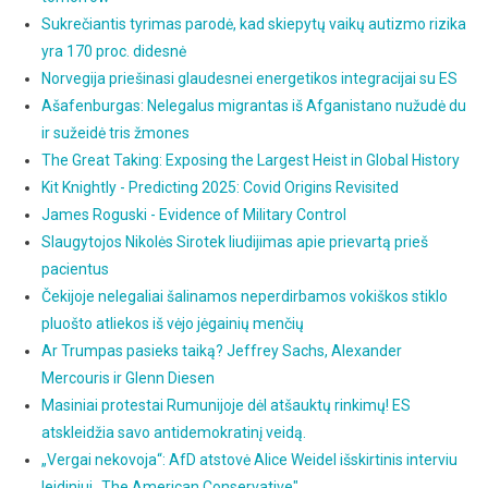
Sukrečiantis tyrimas parodė, kad skiepytų vaikų autizmo rizika
yra 170 proc. didesnė
Norvegija priešinasi glaudesnei energetikos integracijai su ES
Ašafenburgas: Nelegalus migrantas iš Afganistano nužudė du
ir sužeidė tris žmones
The Great Taking: Exposing the Largest Heist in Global History
Kit Knightly - Predicting 2025: Covid Origins Revisited
James Roguski - Evidence of Military Control
Slaugytojos Nikolės Sirotek liudijimas apie prievartą prieš
pacientus
Čekijoje nelegaliai šalinamos neperdirbamos vokiškos stiklo
pluošto atliekos iš vėjo jėgainių menčių
Ar Trumpas pasieks taiką? Jeffrey Sachs, Alexander
Mercouris ir Glenn Diesen
Masiniai protestai Rumunijoje dėl atšauktų rinkimų! ES
atskleidžia savo antidemokratinį veidą.
„Vergai nekovoja“: AfD atstovė Alice Weidel išskirtinis interviu
leidiniui „The American Conservative"