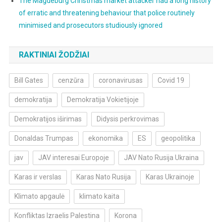
The Magdeburg Christmas market attacker had a long history
of erratic and threatening behaviour that police routinely
minimised and prosecutors studiously ignored
RAKTINIAI ŽODŽIAI
Bill Gates
cenzūra
coronavirusas
Covid 19
demokratija
Demokratija Vokietijoje
Demokratijos iširimas
Didysis perkrovimas
Donaldas Trumpas
ekonomika
ES
geopolitika
jav
JAV interesai Europoje
JAV Nato Rusija Ukraina
Karas ir verslas
Karas Nato Rusija
Karas Ukrainoje
Klimato apgaulė
klimato kaita
Konfliktas Izraelis Palestina
Korona