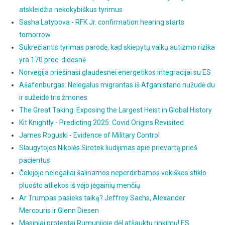
atskleidžia nekokybiškus tyrimus
Sasha Latypova - RFK Jr. confirmation hearing starts
tomorrow
Sukrečiantis tyrimas parodė, kad skiepytų vaikų autizmo rizika
yra 170 proc. didesnė
Norvegija priešinasi glaudesnei energetikos integracijai su ES
Ašafenburgas: Nelegalus migrantas iš Afganistano nužudė du
ir sužeidė tris žmones
The Great Taking: Exposing the Largest Heist in Global History
Kit Knightly - Predicting 2025: Covid Origins Revisited
James Roguski - Evidence of Military Control
Slaugytojos Nikolės Sirotek liudijimas apie prievartą prieš
pacientus
Čekijoje nelegaliai šalinamos neperdirbamos vokiškos stiklo
pluošto atliekos iš vėjo jėgainių menčių
Ar Trumpas pasieks taiką? Jeffrey Sachs, Alexander
Mercouris ir Glenn Diesen
Masiniai protestai Rumunijoje dėl atšauktų rinkimų! ES