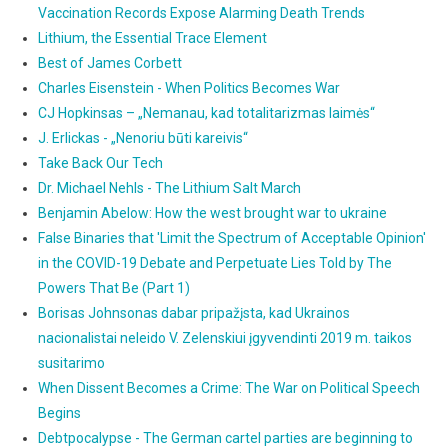
Vaccination Records Expose Alarming Death Trends
Lithium, the Essential Trace Element
Best of James Corbett
Charles Eisenstein - When Politics Becomes War
CJ Hopkinsas – „Nemanau, kad totalitarizmas laimės“
J. Erlickas - „Nenoriu būti kareivis“
Take Back Our Tech
Dr. Michael Nehls - The Lithium Salt March
Benjamin Abelow: How the west brought war to ukraine
False Binaries that 'Limit the Spectrum of Acceptable Opinion'
in the COVID-19 Debate and Perpetuate Lies Told by The
Powers That Be (Part 1)
Borisas Johnsonas dabar pripažįsta, kad Ukrainos
nacionalistai neleido V. Zelenskiui įgyvendinti 2019 m. taikos
susitarimo
When Dissent Becomes a Crime: The War on Political Speech
Begins
Debtpocalypse - The German cartel parties are beginning to