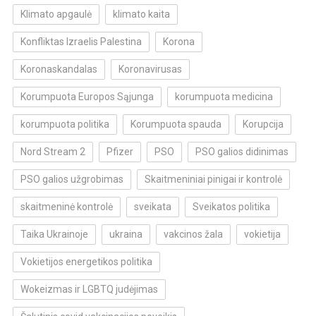
Klimato apgaulė
klimato kaita
Konfliktas Izraelis Palestina
Korona
Koronaskandalas
Koronavirusas
Korumpuota Europos Sąjunga
korumpuota medicina
korumpuota politika
Korumpuota spauda
Korupcija
Nord Stream 2
Pfizer
PSO
PSO galios didinimas
PSO galios užgrobimas
Skaitmeniniai pinigai ir kontrolė
skaitmeninė kontrolė
sveikata
Sveikatos politika
Taika Ukrainoje
ukraina
vakcinos žala
vokietija
Vokietijos energetikos politika
Wokeizmas ir LGBTQ judėjimas