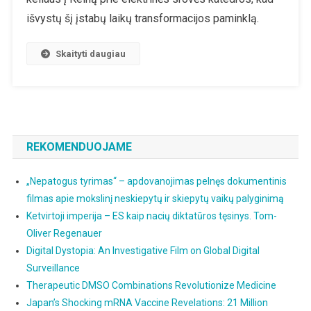
Užmarščiai
išvystų šį įstabų laikų transformacijos paminklą.
Skaityti daugiau
REKOMENDUOJAME
„Nepatogus tyrimas“ – apdovanojimas pelnęs dokumentinis
filmas apie mokslinį neskiepytų ir skiepytų vaikų palyginimą
Ketvirtoji imperija – ES kaip nacių diktatūros tęsinys. Tom-
Oliver Regenauer
Digital Dystopia: An Investigative Film on Global Digital
Surveillance
Therapeutic DMSO Combinations Revolutionize Medicine
Japan’s Shocking mRNA Vaccine Revelations: 21 Million