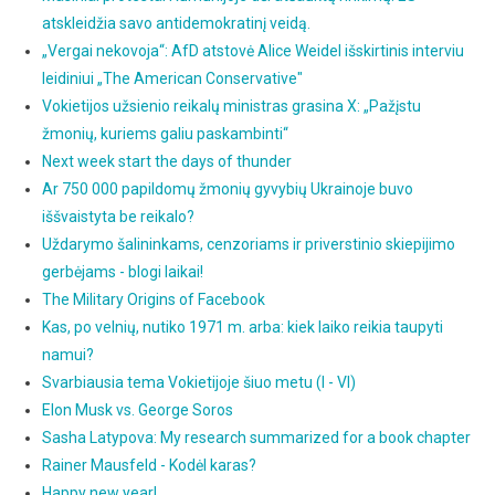
atskleidžia savo antidemokratinį veidą.
„Vergai nekovoja“: AfD atstovė Alice Weidel išskirtinis interviu
leidiniui „The American Conservative"
Vokietijos užsienio reikalų ministras grasina X: „Pažįstu
žmonių, kuriems galiu paskambinti“
Next week start the days of thunder
Ar 750 000 papildomų žmonių gyvybių Ukrainoje buvo
iššvaistyta be reikalo?
Uždarymo šalininkams, cenzoriams ir priverstinio skiepijimo
gerbėjams - blogi laikai!
The Military Origins of Facebook
Kas, po velnių, nutiko 1971 m. arba: kiek laiko reikia taupyti
namui?
Svarbiausia tema Vokietijoje šiuo metu (I - VI)
Elon Musk vs. George Soros
Sasha Latypova: My research summarized for a book chapter
Rainer Mausfeld - Kodėl karas?
Happy new year!