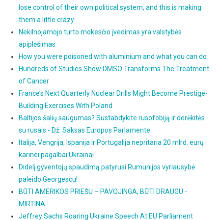
lose control of their own political system, and this is making
them a little crazy
Nekilnojamojo turto mokesčio įvedimas yra valstybės
apiplėšimas
How you were poisoned with aluminium and what you can do
Hundreds of Studies Show DMSO Transforms The Treatment
of Cancer
France’s Next Quarterly Nuclear Drills Might Become Prestige-
Building Exercises With Poland
Baltijos šalių saugumas? Sustabdykite rusofobiją ir derėkitės
su rusais - Dž. Saksas Europos Parlamente
Italija, Vengrija, Ispanija ir Portugalija nepritaria 20 mlrd. eurų
karinei pagalbai Ukrainai
Didelį gyventojų spaudimą patyrusi Rumunijos vyriausybė
paleido Georgescu!
BŪTI AMERIKOS PRIEŠU – PAVOJINGA, BŪTI DRAUGU -
MIRTINA
Jeffrey Sachs Roaring Ukraine Speech At EU Parliament