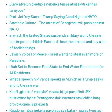
„Karo atveju Vokietijoje nebeliks teisės atsisakyti karinės
tarnybos“
Prof. Jeffrey Sachs : Trump Saying Good Night to NATO
Strategic Culture - The arrest of Georgescu will push against
NATO
In which the United States suspends military aid to Ukraine
and impotent childish Eurotards lose their minds and say a lot
of foolish things
Jewish Voice For Peace - Israel wants to steal even more of
Palestine.
Utah Set to Become First State to End Water Fluoridation for
All Residents
What a speech! VP Vance speaks in Munich as Trump seeks
end to Ukraine war
Kodėl „giluminė valstybė“ visada bijojo paviešinti JFK
nužudymo bylas: Pentagono dokumentas atskleidžia karą
provokuojančią priežastį
Raudona mėsa nekelia pavojaus sveikatai - naujas tyrimas