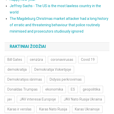
Jeffrey Sachs - The US is the most lawless country in the
world
The Magdeburg Christmas market attacker had a long history
of erratic and threatening behaviour that police routinely
minimised and prosecutors studiously ignored
RAKTINIAI ŽODŽIAI
Bill Gates
cenzūra
coronavirusas
Covid 19
demokratija
Demokratija Vokietijoje
Demokratijos iširimas
Didysis perkrovimas
Donaldas Trumpas
ekonomika
ES
geopolitika
jav
JAV interesai Europoje
JAV Nato Rusija Ukraina
Karas ir verslas
Karas Nato Rusija
Karas Ukrainoje