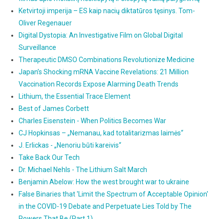
Ketvirtoji imperija – ES kaip nacių diktatūros tęsinys. Tom-
Oliver Regenauer
Digital Dystopia: An Investigative Film on Global Digital
Surveillance
Therapeutic DMSO Combinations Revolutionize Medicine
Japan’s Shocking mRNA Vaccine Revelations: 21 Million
Vaccination Records Expose Alarming Death Trends
Lithium, the Essential Trace Element
Best of James Corbett
Charles Eisenstein - When Politics Becomes War
CJ Hopkinsas – „Nemanau, kad totalitarizmas laimės“
J. Erlickas - „Nenoriu būti kareivis“
Take Back Our Tech
Dr. Michael Nehls - The Lithium Salt March
Benjamin Abelow: How the west brought war to ukraine
False Binaries that 'Limit the Spectrum of Acceptable Opinion'
in the COVID-19 Debate and Perpetuate Lies Told by The
Powers That Be (Part 1)