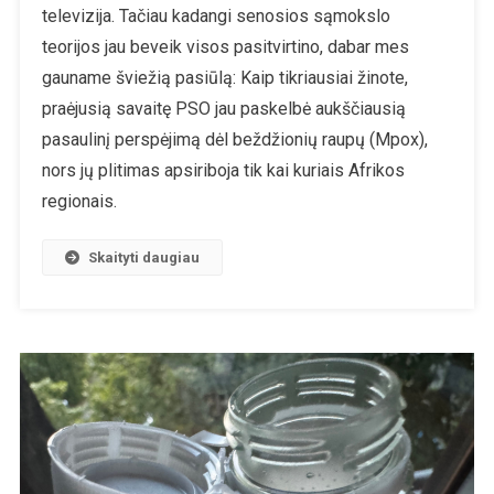
Beždžioni
televizija. Tačiau kadangi senosios sąmokslo
Raupai
teorijos jau beveik visos pasitvirtino, dabar mes
–
gauname šviežią pasiūlą: Kaip tikriausiai žinote,
Pakeliui
Į
praėjusią savaitę PSO jau paskelbė aukščiausią
Sekančią
pasaulinį perspėjimą dėl beždžionių raupų (Mpox),
P(l)ande
nors jų plitimas apsiriboja tik kai kuriais Afrikos
regionais.
Skaityti daugiau