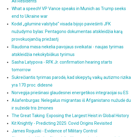
All Residents
What a speech! VP Vance speaks in Munich as Trump seeks
end to Ukraine war
Kodėl „giluminė valstybė“ visada bijojo paviešinti JFK
nužudymo bylas: Pentagono dokumentas atskleidžia karą
provokuojančią priežastį
Raudona mėsa nekelia pavojaus sveikatai - naujas tyrimas
atskleidžia nekokybiškus tyrimus
Sasha Latypova - RFK Jr. confirmation hearing starts
tomorrow
Sukrečiantis tyrimas parodė, kad skiepytų vaikų autizmo rizika
yra 170 proc. didesnė
Norvegija priešinasi glaudesnei energetikos integracijai su ES
Ašafenburgas: Nelegalus migrantas iš Afganistano nužudė du
ir sužeidė tris žmones
The Great Taking: Exposing the Largest Heist in Global History
Kit Knightly - Predicting 2025: Covid Origins Revisited
James Roguski - Evidence of Military Control