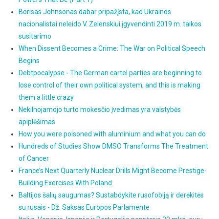
Borisas Johnsonas dabar pripažįsta, kad Ukrainos
nacionalistai neleido V. Zelenskiui įgyvendinti 2019 m. taikos
susitarimo
When Dissent Becomes a Crime: The War on Political Speech
Begins
Debtpocalypse - The German cartel parties are beginning to
lose control of their own political system, and this is making
them a little crazy
Nekilnojamojo turto mokesčio įvedimas yra valstybės
apiplėšimas
How you were poisoned with aluminium and what you can do
Hundreds of Studies Show DMSO Transforms The Treatment
of Cancer
France’s Next Quarterly Nuclear Drills Might Become Prestige-
Building Exercises With Poland
Baltijos šalių saugumas? Sustabdykite rusofobiją ir derėkitės
su rusais - Dž. Saksas Europos Parlamente