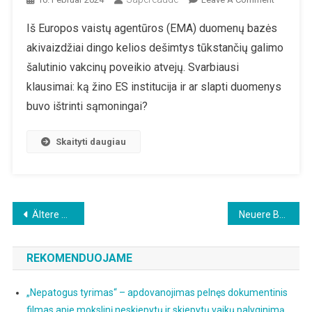
Iš
Iš Europos vaistų agentūros (EMA) duomenų bazės
EMA
akivaizdžiai dingo kelios dešimtys tūkstančių galimo
Duomen
Bazės
šalutinio vakcinų poveikio atvejų. Svarbiausi
Ištrinti
klausimai: ką žino ES institucija ir ar slapti duomenys
Dešimtys
buvo ištrinti sąmoningai?
Tūkstanč
Vakcinų
Skaityti daugiau
Šalutinio
Poveikio
Atvejų?
Beitragsnavigation
Ältere Beiträge
Neuere Beiträge
REKOMENDUOJAME
„Nepatogus tyrimas“ – apdovanojimas pelnęs dokumentinis
filmas apie mokslinį neskiepytų ir skiepytų vaikų palyginimą