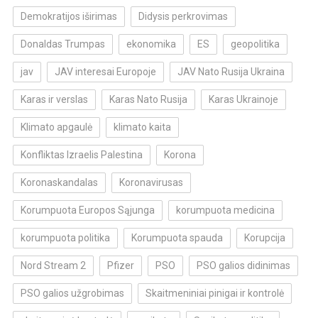
Demokratijos iširimas
Didysis perkrovimas
Donaldas Trumpas
ekonomika
ES
geopolitika
jav
JAV interesai Europoje
JAV Nato Rusija Ukraina
Karas ir verslas
Karas Nato Rusija
Karas Ukrainoje
Klimato apgaulė
klimato kaita
Konfliktas Izraelis Palestina
Korona
Koronaskandalas
Koronavirusas
Korumpuota Europos Sąjunga
korumpuota medicina
korumpuota politika
Korumpuota spauda
Korupcija
Nord Stream 2
Pfizer
PSO
PSO galios didinimas
PSO galios užgrobimas
Skaitmeniniai pinigai ir kontrolė