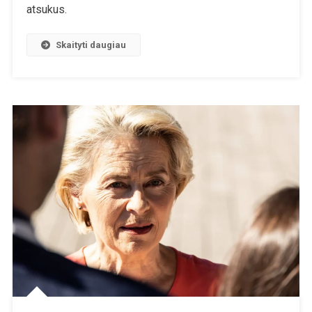
atsukus.
Problemai
Spręsti,
Skaityti daugiau
Yra
Kvaila,
Nieko
Nepadarys
Gali
Duoti
Priešingą
Rezultatą,
O
Daugybė
Žmonių
Vistiek
Mano,
Kad
Tai
Visiškai
Šaunu