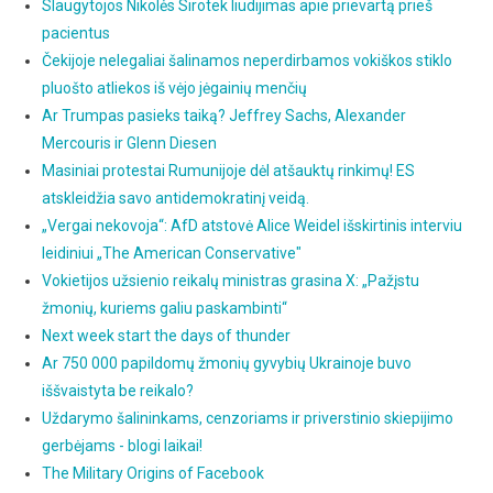
Slaugytojos Nikolės Sirotek liudijimas apie prievartą prieš
pacientus
Čekijoje nelegaliai šalinamos neperdirbamos vokiškos stiklo
pluošto atliekos iš vėjo jėgainių menčių
Ar Trumpas pasieks taiką? Jeffrey Sachs, Alexander
Mercouris ir Glenn Diesen
Masiniai protestai Rumunijoje dėl atšauktų rinkimų! ES
atskleidžia savo antidemokratinį veidą.
„Vergai nekovoja“: AfD atstovė Alice Weidel išskirtinis interviu
leidiniui „The American Conservative"
Vokietijos užsienio reikalų ministras grasina X: „Pažįstu
žmonių, kuriems galiu paskambinti“
Next week start the days of thunder
Ar 750 000 papildomų žmonių gyvybių Ukrainoje buvo
iššvaistyta be reikalo?
Uždarymo šalininkams, cenzoriams ir priverstinio skiepijimo
gerbėjams - blogi laikai!
The Military Origins of Facebook