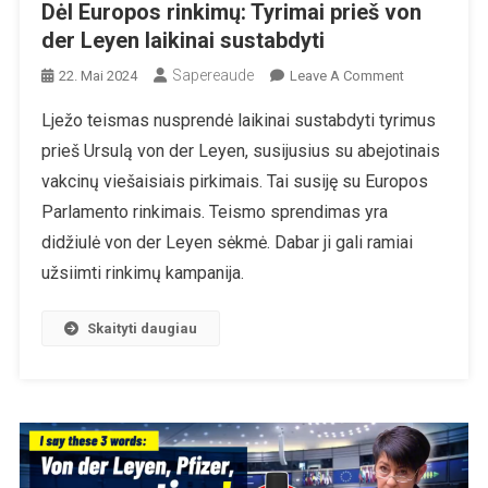
Dėl Europos rinkimų: Tyrimai prieš von
der Leyen laikinai sustabdyti
Sapereaude
On
22. Mai 2024
Leave A Comment
Dėl
Lježo teismas nusprendė laikinai sustabdyti tyrimus
Europos
prieš Ursulą von der Leyen, susijusius su abejotinais
Rinkimų:
Tyrimai
vakcinų viešaisiais pirkimais. Tai susiję su Europos
Prieš
Parlamento rinkimais. Teismo sprendimas yra
Von
didžiulė von der Leyen sėkmė. Dabar ji gali ramiai
Der
užsiimti rinkimų kampanija.
Leyen
Laikinai
Sustabdyti
Skaityti daugiau