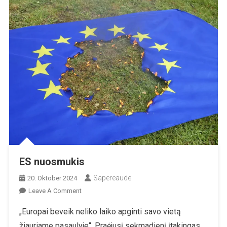
ES nuosmukis
Sapereaude
20. Oktober 2024
On
Leave A Comment
ES
„Europai beveik neliko laiko apginti savo vietą
Nuosmukis
žiauriame pasaulyje“. Praėjusį sekmadienį įtakingas