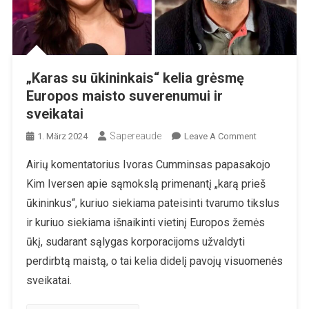
„Karas su ūkininkais“ kelia grėsmę
Europos maisto suverenumui ir
sveikatai
Sapereaude
On
1. März 2024
Leave A Comment
„Karas
Airių komentatorius Ivoras Cumminsas papasakojo
Su
Kim Iversen apie sąmokslą primenantį „karą prieš
Ūkininkais“
Kelia
ūkininkus“, kuriuo siekiama pateisinti tvarumo tikslus
Grėsmę
ir kuriuo siekiama išnaikinti vietinį Europos žemės
Europos
ūkį, sudarant sąlygas korporacijoms užvaldyti
Maisto
perdirbtą maistą, o tai kelia didelį pavojų visuomenės
Suverenumui
Ir
sveikatai.
Sveikatai