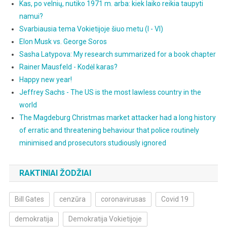
Kas, po velnių, nutiko 1971 m. arba: kiek laiko reikia taupyti
namui?
Svarbiausia tema Vokietijoje šiuo metu (I - VI)
Elon Musk vs. George Soros
Sasha Latypova: My research summarized for a book chapter
Rainer Mausfeld - Kodėl karas?
Happy new year!
Jeffrey Sachs - The US is the most lawless country in the
world
The Magdeburg Christmas market attacker had a long history
of erratic and threatening behaviour that police routinely
minimised and prosecutors studiously ignored
RAKTINIAI ŽODŽIAI
Bill Gates
cenzūra
coronavirusas
Covid 19
demokratija
Demokratija Vokietijoje