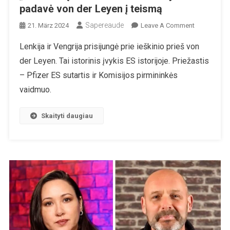
padavė von der Leyen į teismą
Sapereaude
On
21. März 2024
Leave A Comment
„Pfizer“
Lenkija ir Vengrija prisijungė prie ieškinio prieš von
Sąmokslas:
der Leyen. Tai istorinis įvykis ES istorijoje. Priežastis
Kelios
Valstybės
– Pfizer ES sutartis ir Komisijos pirmininkės
Padavė
vaidmuo.
Von
Der
Skaityti daugiau
Leyen
Į
Teismą