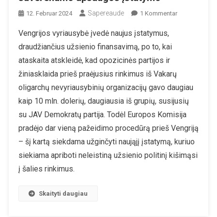
Sapereaude
Zu
12. Februar 2024
1 Kommentar
ES
Vengrijos vyriausybė įvedė naujus įstatymus,
Komisija
draudžiančius užsienio finansavimą, po to, kai
Padavė
Vengriją
ataskaita atskleidė, kad opozicinės partijos ir
Į
žiniasklaida prieš praėjusius rinkimus iš Vakarų
Teismą
oligarchų nevyriausybinių organizacijų gavo daugiau
Dėl
kaip 10 mln. dolerių, daugiausia iš grupių, susijusių
Suverenumo
Apsaugos
su JAV Demokratų partija. Todėl Europos Komisija
Įstatymo
pradėjo dar vieną pažeidimo procedūrą prieš Vengriją
– šį kartą siekdama užginčyti naująjį įstatymą, kuriuo
siekiama apriboti neleistiną užsienio politinį kišimąsi
į šalies rinkimus.
Skaityti daugiau