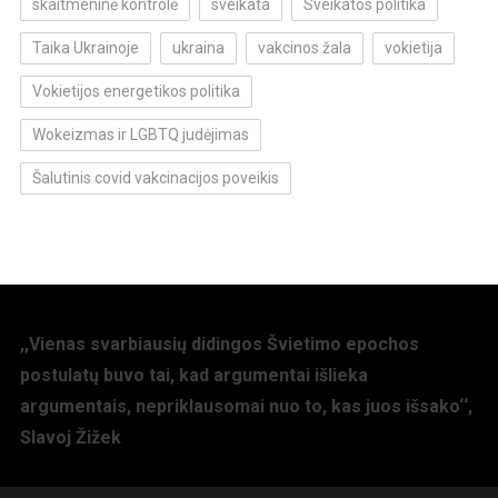
skaitmeninė kontrolė
sveikata
Sveikatos politika
Taika Ukrainoje
ukraina
vakcinos žala
vokietija
Vokietijos energetikos politika
Wokeizmas ir LGBTQ judėjimas
Šalutinis covid vakcinacijos poveikis
,,Vienas svarbiausių didingos Švietimo epochos
postulatų buvo tai, kad argumentai išlieka
argumentais, nepriklausomai nuo to, kas juos išsako‘‘,
Slavoj Žižek