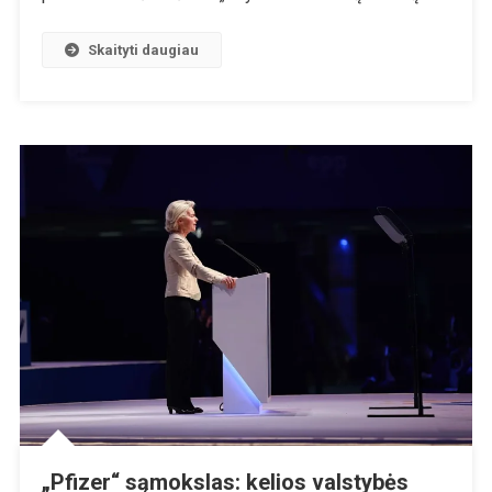
Kai
Ji
Skaityti daugiau
Kalbėjo
Apie
Korupciją
ES
„Pfizer“ sąmokslas: kelios valstybės