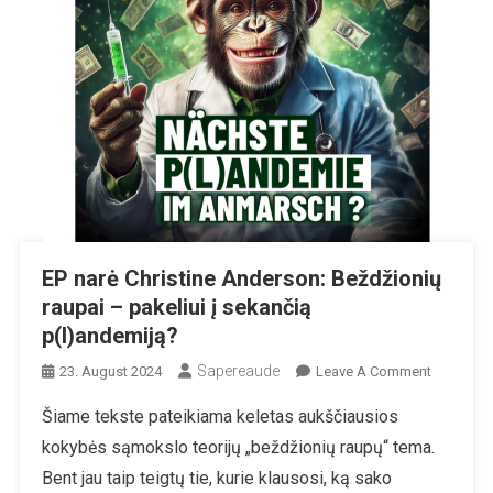
EP narė Christine Anderson: Beždžionių
raupai – pakeliui į sekančią
p(l)andemiją?
Sapereaude
On
23. August 2024
Leave A Comment
EP
Šiame tekste pateikiama keletas aukščiausios
Narė
kokybės sąmokslo teorijų „beždžionių raupų“ tema.
Christine
Anderson
Bent jau taip teigtų tie, kurie klausosi, ką sako