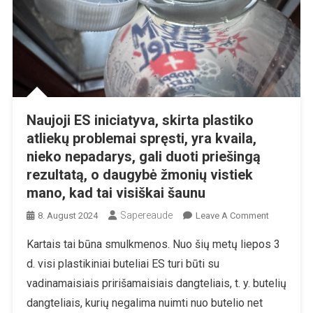
Naujoji ES iniciatyva, skirta plastiko
atliekų problemai spręsti, yra kvaila,
nieko nepadarys, gali duoti priešingą
rezultatą, o daugybė žmonių vistiek
mano, kad tai visiškai šaunu
Sapereaude
On
8. August 2024
Leave A Comment
Naujoji
Kartais tai būna smulkmenos. Nuo šių metų liepos 3
ES
d. visi plastikiniai buteliai ES turi būti su
Iniciatyva,
Skirta
vadinamaisiais pririšamaisiais dangteliais, t. y. butelių
Plastiko
dangteliais, kurių negalima nuimti nuo butelio net
Atliekų