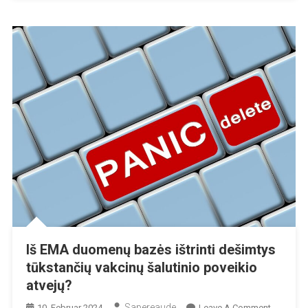
Iš EMA duomenų bazės ištrinti dešimtys
tūkstančių vakcinų šalutinio poveikio
atvejų?
Sapereaude
On
10. Februar 2024
Leave A Comment