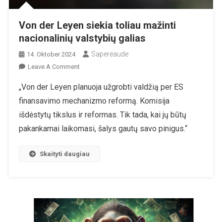
Von der Leyen siekia toliau mažinti
nacionalinių valstybių galias
Sapereaude
14. Oktober 2024
On
Leave A Comment
Von
„Von der Leyen planuoja užgrobti valdžią per ES
Der
finansavimo mechanizmo reformą. Komisija
Leyen
Siekia
išdėstytų tikslus ir reformas. Tik tada, kai jų būtų
Toliau
pakankamai laikomasi, šalys gautų savo pinigus.“
Mažinti
Nacionalinių
Skaityti daugiau
Valstybių
Galias