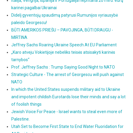
Italija, Vengrija, Ispanija ir Portugalija nepritaria 20 mlrd. eurų
karinei pagalbai Ukrainai
Didelį gyventojų spaudimą patyrusi Rumunijos vyriausybė
paleido Georgescu!
BŪTI AMERIKOS PRIEŠU – PAVOJINGA, BŪTI DRAUGU -
MIRTINA
Jeffrey Sachs Roaring Ukraine Speech At EU Parliament
„Karo atveju Vokietijoje nebeliks teisės atsisakyti karinės
tarnybos“
Prof. Jeffrey Sachs : Trump Saying Good Night to NATO
Strategic Culture - The arrest of Georgescu will push against
NATO
In which the United States suspends military aid to Ukraine
and impotent childish Eurotards lose their minds and say a lot
of foolish things
Jewish Voice For Peace - Israel wants to steal even more of
Palestine.
Utah Set to Become First State to End Water Fluoridation for