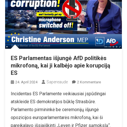
ES Parlamentas išjungė AfD politikės
mikrofoną, kai ji kalbėjo apie korupciją
ES
Sapereaude
Zu
24. April 2024
2 Kommentare
ES
Incidentas ES Parlamente veikiausiai įspūdingai
Parlamentas
atskleidė ES demokratijos būklę Strasbūre.
Išjungė
AfD
Parlamento pirmininkė be ceremonijų išjungė
Politikės
opozicijos europarlamentarės mikrofoną, kai ši
Mikrofoną,
pareikalavo išsiaiškinti „Leyen ir Pfizer sąmokslą“.