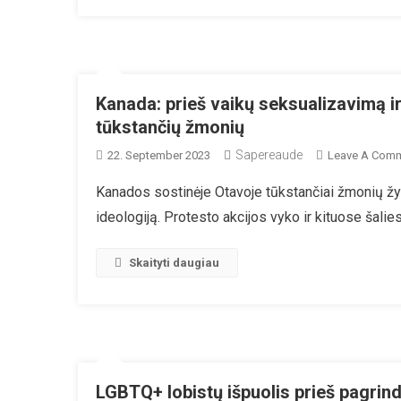
Kanada: prieš vaikų seksualizavimą 
tūkstančių žmonių
Sapereaude
22. September 2023
Leave A Com
Kanados sostinėje Otavoje tūkstančiai žmonių žyg
ideologiją. Protesto akcijos vyko ir kituose šali
Skaityti daugiau
LGBTQ+ lobistų išpuolis prieš pagrin