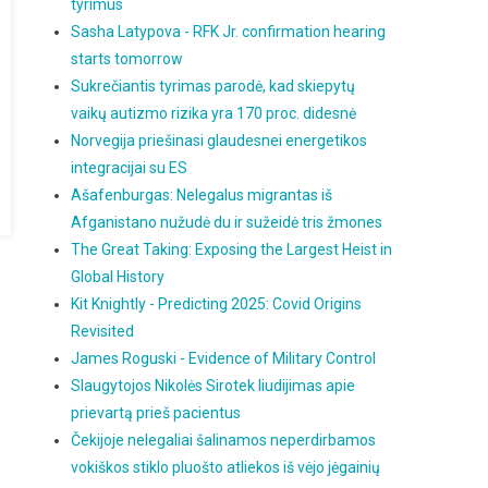
tyrimus
Sasha Latypova - RFK Jr. confirmation hearing
starts tomorrow
Sukrečiantis tyrimas parodė, kad skiepytų
vaikų autizmo rizika yra 170 proc. didesnė
Norvegija priešinasi glaudesnei energetikos
integracijai su ES
Ašafenburgas: Nelegalus migrantas iš
Afganistano nužudė du ir sužeidė tris žmones
The Great Taking: Exposing the Largest Heist in
Global History
Kit Knightly - Predicting 2025: Covid Origins
Revisited
James Roguski - Evidence of Military Control
Slaugytojos Nikolės Sirotek liudijimas apie
prievartą prieš pacientus
Čekijoje nelegaliai šalinamos neperdirbamos
vokiškos stiklo pluošto atliekos iš vėjo jėgainių