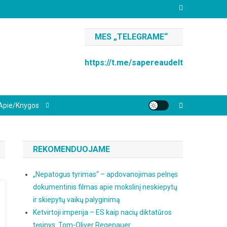
MES „TELEGRAME“
https://t.me/sapereaudelt
Apie/knygos
REKOMENDUOJAME
„Nepatogus tyrimas“ – apdovanojimas pelnęs
dokumentinis filmas apie mokslinį neskiepytų
ir skiepytų vaikų palyginimą
Ketvirtoji imperija – ES kaip nacių diktatūros
tęsinys. Tom-Oliver Regenauer