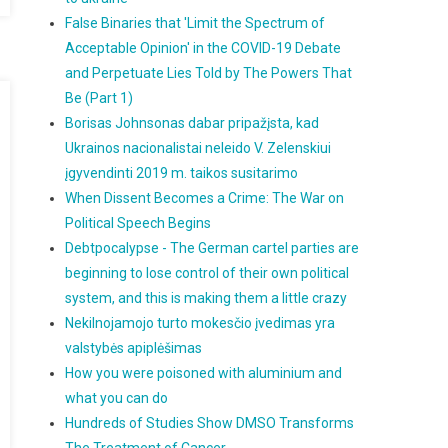
False Binaries that 'Limit the Spectrum of
Acceptable Opinion' in the COVID-19 Debate
and Perpetuate Lies Told by The Powers That
Be (Part 1)
Borisas Johnsonas dabar pripažįsta, kad
Ukrainos nacionalistai neleido V. Zelenskiui
įgyvendinti 2019 m. taikos susitarimo
When Dissent Becomes a Crime: The War on
Political Speech Begins
Debtpocalypse - The German cartel parties are
beginning to lose control of their own political
system, and this is making them a little crazy
Nekilnojamojo turto mokesčio įvedimas yra
valstybės apiplėšimas
How you were poisoned with aluminium and
what you can do
Hundreds of Studies Show DMSO Transforms