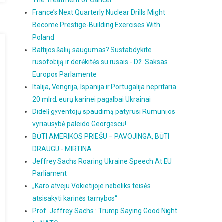
The Treatment of Cancer
France’s Next Quarterly Nuclear Drills Might
Become Prestige-Building Exercises With
Poland
Baltijos šalių saugumas? Sustabdykite
rusofobiją ir derėkitės su rusais - Dž. Saksas
Europos Parlamente
Italija, Vengrija, Ispanija ir Portugalija nepritaria
20 mlrd. eurų karinei pagalbai Ukrainai
Didelį gyventojų spaudimą patyrusi Rumunijos
vyriausybė paleido Georgescu!
BŪTI AMERIKOS PRIEŠU – PAVOJINGA, BŪTI
DRAUGU - MIRTINA
Jeffrey Sachs Roaring Ukraine Speech At EU
Parliament
„Karo atveju Vokietijoje nebeliks teisės
atsisakyti karinės tarnybos“
Prof. Jeffrey Sachs : Trump Saying Good Night