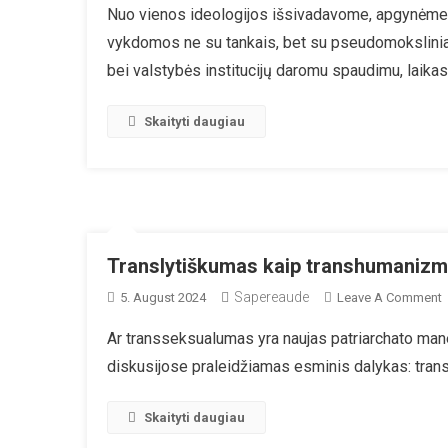
Nuo vienos ideologijos išsivadavome, apgynėme s
vykdomos ne su tankais, bet su pseudomokslini
bei valstybės institucijų daromu spaudimu, laikas
Skaityti daugiau
Translytiškumas kaip transhumanizm
Sapereaude
5. August 2024
Leave A Comment
T
Ar transseksualumas yra naujas patriarchato mane
K
diskusijose praleidžiamas esminis dalykas: tran
P
Skaityti daugiau