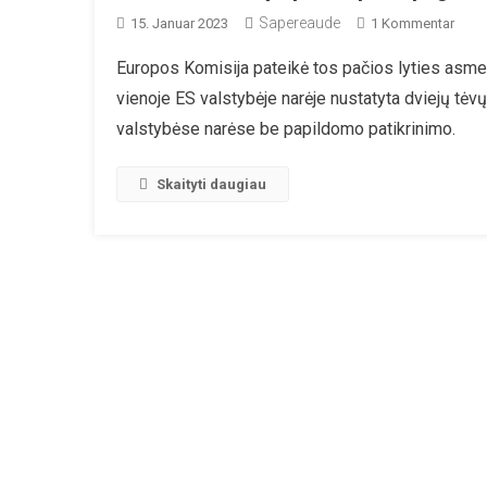
Sapereaude
Zu
15. Januar 2023
1 Kommentar
LGB
Europos Komisija pateikė tos pačios lyties asmen
Lobi
vienoje ES valstybėje narėje nustatyta dviejų tėv
Išpuo
Prieš
valstybėse narėse be papildomo patikrinimo.
Pagri
Vaik
Skaityti daugiau
Teise
Euro