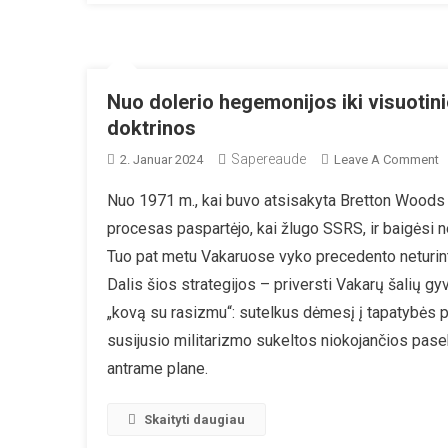
Nuo dolerio hegemonijos iki visuotinio
doktrinos
Sapereaude
O
2. Januar 2024
Leave A Comment
N
Nuo 1971 m., kai buvo atsisakyta Bretton Woods s
D
procesas paspartėjo, kai žlugo SSRS, ir baigėsi n
H
Ik
Tuo pat metu Vakaruose vyko precedento neturinti
V
Dalis šios strategijos – priversti Vakarų šalių gyve
A
„kovą su rasizmu“: sutelkus dėmesį į tapatybės pol
G
susijusio militarizmo sukeltos niokojančios pase
G
Ir
antrame plane.
S
D
Skaityti daugiau