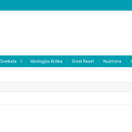
Sveikata
Ideologijos Kritika
Great Reset
Nuomonė
On
Apginti