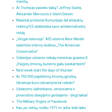
menčių
Ar Trumpas pasieks taiką? Jeffrey Sachs,
Alexander Mercouris ir Glenn Diesen
Masiniai protestai Rumunijoje dėl atšauktų
rinkimų! ES atskleidžia savo antidemokratinį
veidą.
„Vergai nekovoja“: AfD atstovė Alice Weidel
išskirtinis interviu leidiniui „The American
Conservative"
Vokietijos užsienio reikalų ministras grasina X:
„Pažįstu žmonių, kuriems galiu paskambinti“
Next week start the days of thunder
Ar 750 000 papildomų žmonių gyvybių
Ukrainoje buvo iššvaistyta be reikalo?
Uždarymo šalininkams, cenzoriams ir
priverstinio skiepijimo gerbėjams - blogi laikai!
The Military Origins of Facebook
Kas, po velnių, nutiko 1971 m. arba: kiek laiko