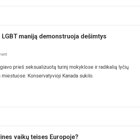
ir LGBT maniją demonstruoja dešimtys
On
ment
Kanada:
iavo prieš seksualizuotą turinį mokyklose ir radikalią lyčių
Prieš
es miestuose. Konservatyvioji Kanada sukilo.
Vaikų
Seksualizavimą
Ir
LGBT
Maniją
Demonstruoja
Dešimtys
Tūkstančių
Žmonių
dines vaikų teises Europoje?