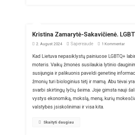
Kristina Zamarytė-Sakavičienė. LGBT
Sapereaude
Zu
2. August 2024
1 Kommentar
Kristi
Kad Lietuva nepasiklystų painiuose LGBTQ+ labirint
Zamar
moteris. Vaikų žmonės susilaukia lytinio daugini
Sakav
LGBT
susijungia ir palikuonis paveldi genetinę informaci
Politik
žmonių turi biologinius tėtį ir mamą. Abu tėvai yra
Kas
svarbi skirtingų lyčių šeima. Joje gimsta nauji šali
Kam
vystys ekonomiką, mokslą, meną; kurių mokesčia
Ką
Prime
valstybės įsiskolinimai ir visa kita.
Skaityti daugiau