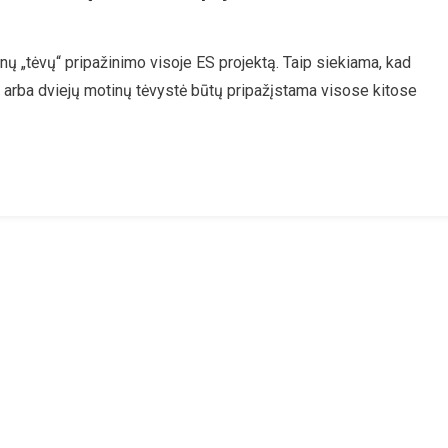
TQ+
ų „tėvų“ pripažinimo visoje ES projektą. Taip siekiama, kad
stų
ų arba dviejų motinų tėvystė būtų pripažįstama visose kitose
lis
ndines
ų
s
poje?