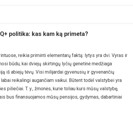
Q+ politika: kas kam ką primeta?
na
uose, reikia priminti elementarų faktą: lytys yra dvi. Vyras ir
ytė-
mosi būdu, kai dviejų skirtingų lyčių genetinė medžiaga
ičienė.
Q+
ją iš abiejų tėvų. Visi milijardai gyvenusių ir gyvenančių
a:
 labai reikalingi augančiam vaikui. Būtent todėl valstybei yra
es piliečiai. T. y., žmonės, kurie toliau kurs mūsų valstybę,
is bus finansuojamos mūsų pensijos, gydymas, dabartiniai
ta?