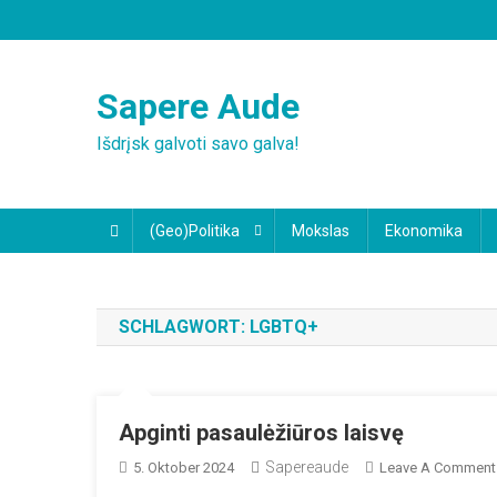
Skip
to
content
Sapere Aude
Išdrįsk galvoti savo galva!
(Geo)Politika
Mokslas
Ekonomika
SCHLAGWORT:
LGBTQ+
Apginti pasaulėžiūros laisvę
Sapereaude
5. Oktober 2024
Leave A Comment