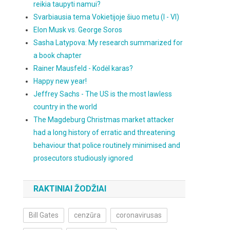
reikia taupyti namui?
Svarbiausia tema Vokietijoje šiuo metu (I - VI)
Elon Musk vs. George Soros
Sasha Latypova: My research summarized for
a book chapter
Rainer Mausfeld - Kodėl karas?
Happy new year!
Jeffrey Sachs - The US is the most lawless
country in the world
The Magdeburg Christmas market attacker
had a long history of erratic and threatening
behaviour that police routinely minimised and
prosecutors studiously ignored
RAKTINIAI ŽODŽIAI
Bill Gates
cenzūra
coronavirusas