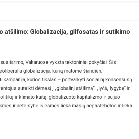
 atšilimo: Globalizacija, glifosatas ir sutikimo
n
uo
usitarimo, Vakaruose vyksta tektoniniai pokyčiai. Šis
olerio
eoliberalia globalizacija, kurią matome šiandien.
egemonijos
i
 kampanija, kurios tikslas – pertvarkyti socialinį konsensusą.
isuotinio
ntojus sutelkti dėmesį į „globalinį atšilimą“, „lyčių lygybę“ ir
tšilimo:
itiką ir klimato kaitą, globalizuoto kapitalizmo ir su juo
lobalizacija,
kmės ir neteisybė iš esmės lieka masių nepastebėtos ir lieka
lifosatas
utikimo
oktrinos