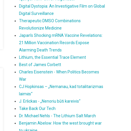
Digital Dystopia: An Investigative Film on Global
Digital Surveillance
Therapeutic DMSO Combinations
Revolutionize Medicine
Japan’s Shocking mRNA Vaccine Revelations:
21 Million Vaccination Records Expose
Alarming Death Trends
Lithium, the Essential Trace Element
Best of James Corbett
Charles Eisenstein - When Politics Becomes
War
CJ Hopkinsas – „Nemanau, kad totalitarizmas
laimės“
J. Erlickas - „Nenoriu būti kareivis“
Take Back Our Tech
Dr. Michael Nehls - The Lithium Salt March
Benjamin Abelow: How the west brought war
to ukraine