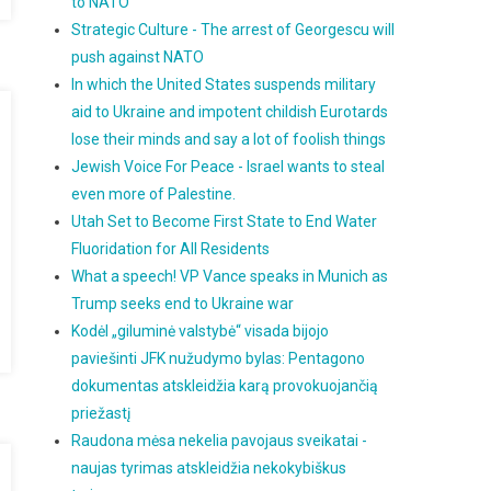
to NATO
Strategic Culture - The arrest of Georgescu will
push against NATO
In which the United States suspends military
aid to Ukraine and impotent childish Eurotards
lose their minds and say a lot of foolish things
Jewish Voice For Peace - Israel wants to steal
even more of Palestine.
Utah Set to Become First State to End Water
Fluoridation for All Residents
What a speech! VP Vance speaks in Munich as
Trump seeks end to Ukraine war
Kodėl „giluminė valstybė“ visada bijojo
paviešinti JFK nužudymo bylas: Pentagono
dokumentas atskleidžia karą provokuojančią
priežastį
Raudona mėsa nekelia pavojaus sveikatai -
naujas tyrimas atskleidžia nekokybiškus