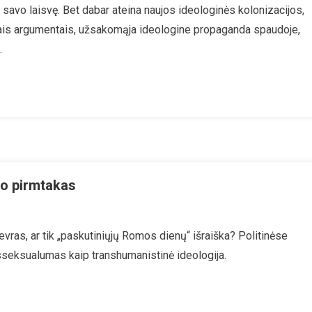
avo laisvę. Bet dabar ateina naujos ideologinės kolonizacijos,
Pasaulėžiūros
ais argumentais, užsakomąja ideologine propaganda spaudoje,
Laisvę
.
o pirmtakas
On
ranslytiškumas
vras, ar tik „paskutiniųjų Romos dienų“ išraiška? Politinėse
aip
sseksualumas kaip transhumanistinė ideologija.
Transhumanizmo
irmtakas