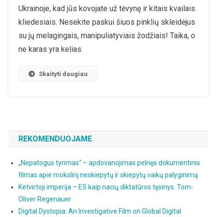
Labiau
Ukrainoje, kad jūs kovojate už tėvynę ir kitais kvailais
Nebūk
kliedesiais. Nesekite paskui šiuos pinklių skleidėjus
Verčiamas
su jų melagingais, manipuliatyviais žodžiais! Taika, o
Žudyti….
ne karas yra kelias.
Skaityti daugiau
REKOMENDUOJAME
„Nepatogus tyrimas“ – apdovanojimas pelnęs dokumentinis
filmas apie mokslinį neskiepytų ir skiepytų vaikų palyginimą
Ketvirtoji imperija – ES kaip nacių diktatūros tęsinys. Tom-
Oliver Regenauer
Digital Dystopia: An Investigative Film on Global Digital