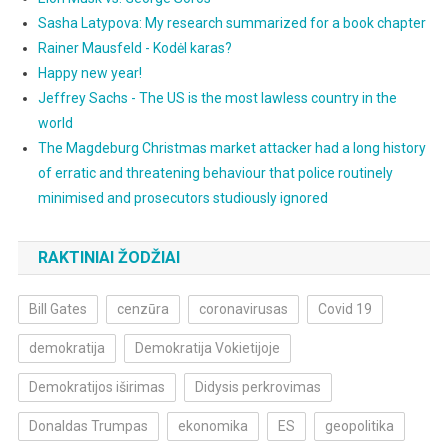
Sasha Latypova: My research summarized for a book chapter
Rainer Mausfeld - Kodėl karas?
Happy new year!
Jeffrey Sachs - The US is the most lawless country in the
world
The Magdeburg Christmas market attacker had a long history
of erratic and threatening behaviour that police routinely
minimised and prosecutors studiously ignored
RAKTINIAI ŽODŽIAI
Bill Gates
cenzūra
coronavirusas
Covid 19
demokratija
Demokratija Vokietijoje
Demokratijos iširimas
Didysis perkrovimas
Donaldas Trumpas
ekonomika
ES
geopolitika