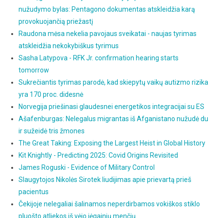
nužudymo bylas: Pentagono dokumentas atskleidžia karą
provokuojančią priežastį
Raudona mėsa nekelia pavojaus sveikatai - naujas tyrimas
atskleidžia nekokybiškus tyrimus
Sasha Latypova - RFK Jr. confirmation hearing starts
tomorrow
Sukrečiantis tyrimas parodė, kad skiepytų vaikų autizmo rizika
yra 170 proc. didesnė
Norvegija priešinasi glaudesnei energetikos integracijai su ES
Ašafenburgas: Nelegalus migrantas iš Afganistano nužudė du
ir sužeidė tris žmones
The Great Taking: Exposing the Largest Heist in Global History
Kit Knightly - Predicting 2025: Covid Origins Revisited
James Roguski - Evidence of Military Control
Slaugytojos Nikolės Sirotek liudijimas apie prievartą prieš
pacientus
Čekijoje nelegaliai šalinamos neperdirbamos vokiškos stiklo
pluošto atliekos iš vėjo jėgainių menčių