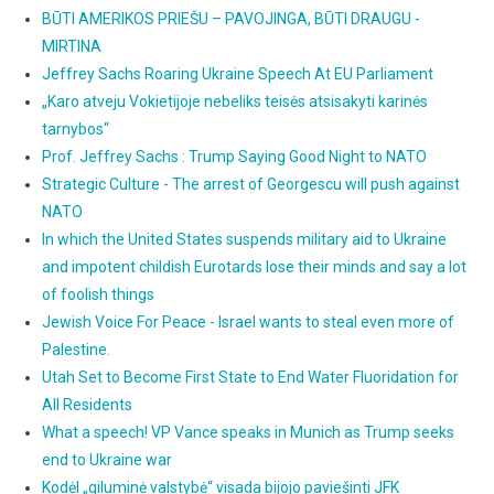
BŪTI AMERIKOS PRIEŠU – PAVOJINGA, BŪTI DRAUGU -
MIRTINA
Jeffrey Sachs Roaring Ukraine Speech At EU Parliament
„Karo atveju Vokietijoje nebeliks teisės atsisakyti karinės
tarnybos“
Prof. Jeffrey Sachs : Trump Saying Good Night to NATO
Strategic Culture - The arrest of Georgescu will push against
NATO
In which the United States suspends military aid to Ukraine
and impotent childish Eurotards lose their minds and say a lot
of foolish things
Jewish Voice For Peace - Israel wants to steal even more of
Palestine.
Utah Set to Become First State to End Water Fluoridation for
All Residents
What a speech! VP Vance speaks in Munich as Trump seeks
end to Ukraine war
Kodėl „giluminė valstybė“ visada bijojo paviešinti JFK