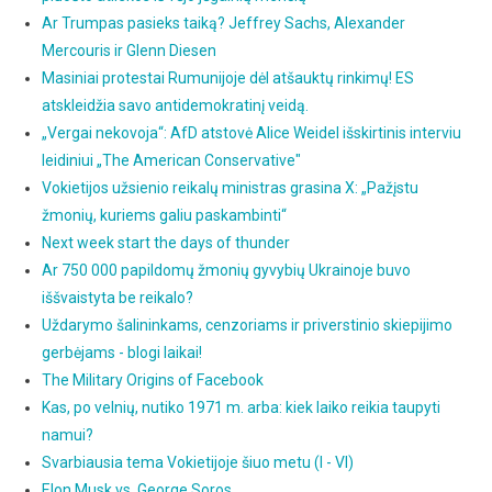
Ar Trumpas pasieks taiką? Jeffrey Sachs, Alexander
Mercouris ir Glenn Diesen
Masiniai protestai Rumunijoje dėl atšauktų rinkimų! ES
atskleidžia savo antidemokratinį veidą.
„Vergai nekovoja“: AfD atstovė Alice Weidel išskirtinis interviu
leidiniui „The American Conservative"
Vokietijos užsienio reikalų ministras grasina X: „Pažįstu
žmonių, kuriems galiu paskambinti“
Next week start the days of thunder
Ar 750 000 papildomų žmonių gyvybių Ukrainoje buvo
iššvaistyta be reikalo?
Uždarymo šalininkams, cenzoriams ir priverstinio skiepijimo
gerbėjams - blogi laikai!
The Military Origins of Facebook
Kas, po velnių, nutiko 1971 m. arba: kiek laiko reikia taupyti
namui?
Svarbiausia tema Vokietijoje šiuo metu (I - VI)
Elon Musk vs. George Soros