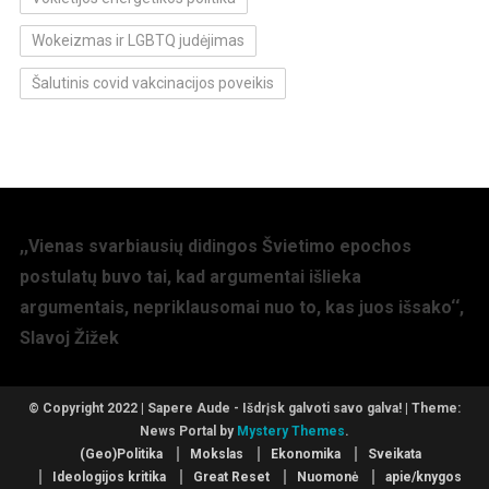
Wokeizmas ir LGBTQ judėjimas
Šalutinis covid vakcinacijos poveikis
,,Vienas svarbiausių didingos Švietimo epochos
postulatų buvo tai, kad argumentai išlieka
argumentais, nepriklausomai nuo to, kas juos išsako‘‘,
Slavoj Žižek
© Copyright 2022 | Sapere Aude - Išdrįsk galvoti savo galva!
|
Theme:
News Portal by
Mystery Themes
.
(Geo)Politika
Mokslas
Ekonomika
Sveikata
Ideologijos kritika
Great Reset
Nuomonė
apie/knygos