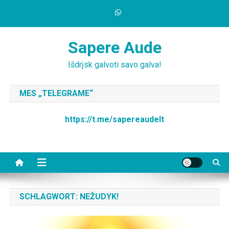
Skip
to
content
Sapere Aude
Išdrįsk galvoti savo galva!
MES „TELEGRAME“
https://t.me/sapereaudelt
SCHLAGWORT:
NEŽUDYK!