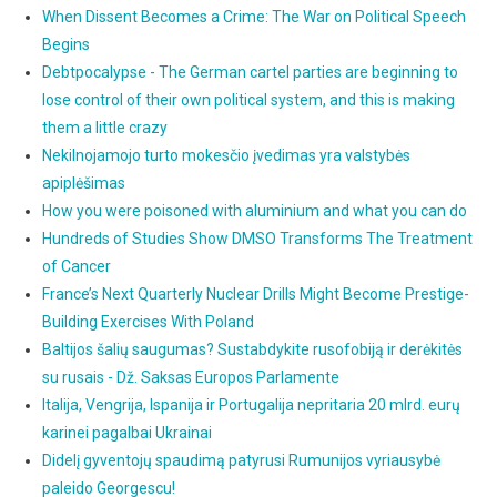
When Dissent Becomes a Crime: The War on Political Speech
Begins
Debtpocalypse - The German cartel parties are beginning to
lose control of their own political system, and this is making
them a little crazy
Nekilnojamojo turto mokesčio įvedimas yra valstybės
apiplėšimas
How you were poisoned with aluminium and what you can do
Hundreds of Studies Show DMSO Transforms The Treatment
of Cancer
France’s Next Quarterly Nuclear Drills Might Become Prestige-
Building Exercises With Poland
Baltijos šalių saugumas? Sustabdykite rusofobiją ir derėkitės
su rusais - Dž. Saksas Europos Parlamente
Italija, Vengrija, Ispanija ir Portugalija nepritaria 20 mlrd. eurų
karinei pagalbai Ukrainai
Didelį gyventojų spaudimą patyrusi Rumunijos vyriausybė
paleido Georgescu!