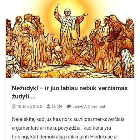
Nežudyk! – ir juo labiau nebūk verčiamas
žudyti….
Lucie
On
18. März 2025
Leave A Comment
Nežudyk!
Neleiskite, kad jus kas nors suviliotų menkaverčiais
–
argumentais ar melu, pavyzdžiui, kad karai yra
Ir
Juo
teisingi, kad demokratiją reikia ginti Hindukuše ar