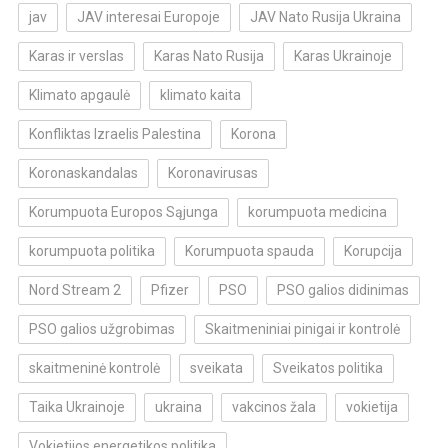
jav
JAV interesai Europoje
JAV Nato Rusija Ukraina
Karas ir verslas
Karas Nato Rusija
Karas Ukrainoje
Klimato apgaulė
klimato kaita
Konfliktas Izraelis Palestina
Korona
Koronaskandalas
Koronavirusas
Korumpuota Europos Sąjunga
korumpuota medicina
korumpuota politika
Korumpuota spauda
Korupcija
Nord Stream 2
Pfizer
PSO
PSO galios didinimas
PSO galios užgrobimas
Skaitmeniniai pinigai ir kontrolė
skaitmeninė kontrolė
sveikata
Sveikatos politika
Taika Ukrainoje
ukraina
vakcinos žala
vokietija
Vokietijos energetikos politika