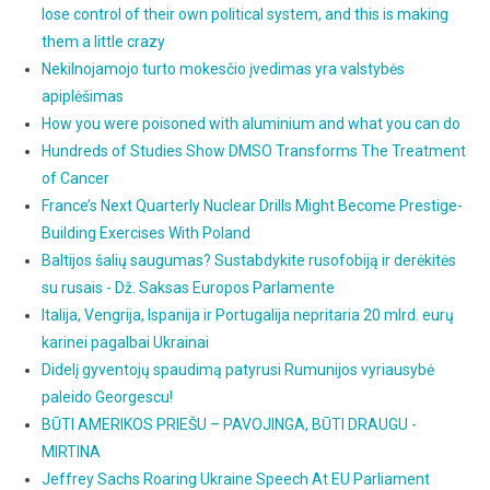
lose control of their own political system, and this is making
them a little crazy
Nekilnojamojo turto mokesčio įvedimas yra valstybės
apiplėšimas
How you were poisoned with aluminium and what you can do
Hundreds of Studies Show DMSO Transforms The Treatment
of Cancer
France’s Next Quarterly Nuclear Drills Might Become Prestige-
Building Exercises With Poland
Baltijos šalių saugumas? Sustabdykite rusofobiją ir derėkitės
su rusais - Dž. Saksas Europos Parlamente
Italija, Vengrija, Ispanija ir Portugalija nepritaria 20 mlrd. eurų
karinei pagalbai Ukrainai
Didelį gyventojų spaudimą patyrusi Rumunijos vyriausybė
paleido Georgescu!
BŪTI AMERIKOS PRIEŠU – PAVOJINGA, BŪTI DRAUGU -
MIRTINA
Jeffrey Sachs Roaring Ukraine Speech At EU Parliament