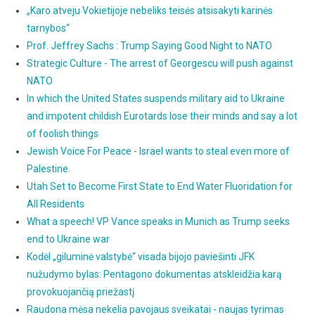
„Karo atveju Vokietijoje nebeliks teisės atsisakyti karinės
tarnybos“
Prof. Jeffrey Sachs : Trump Saying Good Night to NATO
Strategic Culture - The arrest of Georgescu will push against
NATO
In which the United States suspends military aid to Ukraine
and impotent childish Eurotards lose their minds and say a lot
of foolish things
Jewish Voice For Peace - Israel wants to steal even more of
Palestine.
Utah Set to Become First State to End Water Fluoridation for
All Residents
What a speech! VP Vance speaks in Munich as Trump seeks
end to Ukraine war
Kodėl „giluminė valstybė“ visada bijojo paviešinti JFK
nužudymo bylas: Pentagono dokumentas atskleidžia karą
provokuojančią priežastį
Raudona mėsa nekelia pavojaus sveikatai - naujas tyrimas