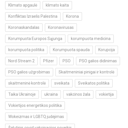
Klimato apgaulė
klimato kaita
Konfliktas Izraelis Palestina
Korona
Koronaskandalas
Koronavirusas
Korumpuota Europos Sąjunga
korumpuota medicina
korumpuota politika
Korumpuota spauda
Korupcija
Nord Stream 2
Pfizer
PSO
PSO galios didinimas
PSO galios užgrobimas
Skaitmeniniai pinigai ir kontrolė
skaitmeninė kontrolė
sveikata
Sveikatos politika
Taika Ukrainoje
ukraina
vakcinos žala
vokietija
Vokietijos energetikos politika
Wokeizmas ir LGBTQ judėjimas
Šalutinis covid vakcinacijos poveikis