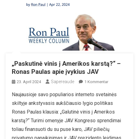
„Paskutinė vinis į Amerikos karstą?“ –
Ronas Paulas apie įvykius JAV
Sapereaude
Zu
23. April 2024
1 Kommentar
„Paskutinė
Naujausioje savo populiarios interneto svetainės
Vinis
skiltyje ankstyvasis aukščiausio lygio politikas
Į
Amerikos
Ronas Paulas klausia: „Galutinė vinis į Amerikos
Karstą?“
karstą?“ Turimi omenyje JAV Kongreso sprendimai
–
toliau finansuoti du su puse karo, JAV piliečių
Ronas
privatumo panaikinimas ir JAV prezidento leidimas
Paulas