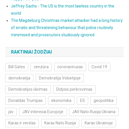
Jeffrey Sachs - The US is the most lawless country in the
world
The Magdeburg Christmas market attacker had a long history
of erratic and threatening behaviour that police routinely
minimised and prosecutors studiously ignored
RAKTINIAI ŽODŽIAI
Bill Gates
cenzūra
coronavirusas
Covid 19
demokratija
Demokratija Vokietijoje
Demokratijos iširimas
Didysis perkrovimas
Donaldas Trumpas
ekonomika
ES
geopolitika
jav
JAV interesai Europoje
JAV Nato Rusija Ukraina
Karas ir verslas
Karas Nato Rusija
Karas Ukrainoje