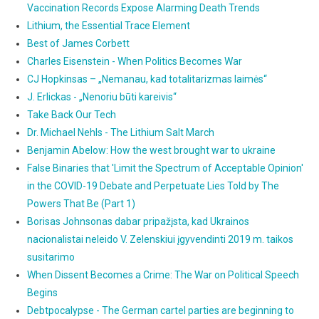
Vaccination Records Expose Alarming Death Trends
Lithium, the Essential Trace Element
Best of James Corbett
Charles Eisenstein - When Politics Becomes War
CJ Hopkinsas – „Nemanau, kad totalitarizmas laimės“
J. Erlickas - „Nenoriu būti kareivis“
Take Back Our Tech
Dr. Michael Nehls - The Lithium Salt March
Benjamin Abelow: How the west brought war to ukraine
False Binaries that 'Limit the Spectrum of Acceptable Opinion'
in the COVID-19 Debate and Perpetuate Lies Told by The
Powers That Be (Part 1)
Borisas Johnsonas dabar pripažįsta, kad Ukrainos
nacionalistai neleido V. Zelenskiui įgyvendinti 2019 m. taikos
susitarimo
When Dissent Becomes a Crime: The War on Political Speech
Begins
Debtpocalypse - The German cartel parties are beginning to