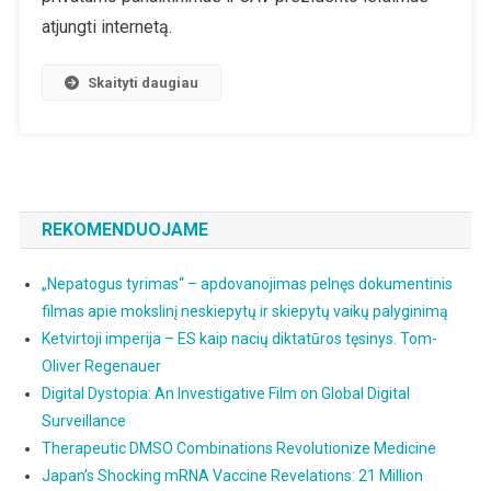
Apie
atjungti internetą.
Įvykius
JAV
Skaityti daugiau
REKOMENDUOJAME
„Nepatogus tyrimas“ – apdovanojimas pelnęs dokumentinis
filmas apie mokslinį neskiepytų ir skiepytų vaikų palyginimą
Ketvirtoji imperija – ES kaip nacių diktatūros tęsinys. Tom-
Oliver Regenauer
Digital Dystopia: An Investigative Film on Global Digital
Surveillance
Therapeutic DMSO Combinations Revolutionize Medicine
Japan’s Shocking mRNA Vaccine Revelations: 21 Million