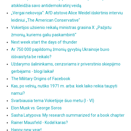
atskleidžia savo antidemokratinį veidą.
„Vergai nekovoja“: AfD atstovė Alice Weidel išskirtinis interviu
leidiniui „The American Conservative"
Vokietijos užsienio reikalų ministras grasina X: „Pažįstu
žmonių, kuriems galiu paskambinti“
Next week start the days of thunder
Ar 750 000 papildomų žmonių gyvybių Ukrainoje buvo
iššvaistyta be reikalo?
Uždarymo šalininkams, cenzoriams ir priverstinio skiepijimo
gerbėjams - blogi laikai!
The Military Origins of Facebook
Kas, po velnių, nutiko 1971 m. arba: kiek laiko reikia taupyti
namui?
Svarbiausia tema Vokietijoje šiuo metu (I - VI)
Elon Musk vs. George Soros
Sasha Latypova: My research summarized for a book chapter
Rainer Mausfeld - Kodėl karas?
Happy new year!