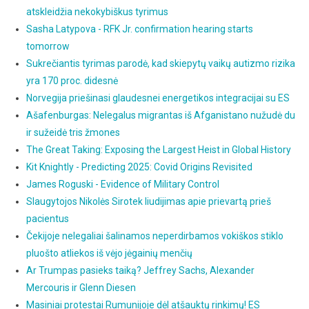
atskleidžia nekokybiškus tyrimus
Sasha Latypova - RFK Jr. confirmation hearing starts
tomorrow
Sukrečiantis tyrimas parodė, kad skiepytų vaikų autizmo rizika
yra 170 proc. didesnė
Norvegija priešinasi glaudesnei energetikos integracijai su ES
Ašafenburgas: Nelegalus migrantas iš Afganistano nužudė du
ir sužeidė tris žmones
The Great Taking: Exposing the Largest Heist in Global History
Kit Knightly - Predicting 2025: Covid Origins Revisited
James Roguski - Evidence of Military Control
Slaugytojos Nikolės Sirotek liudijimas apie prievartą prieš
pacientus
Čekijoje nelegaliai šalinamos neperdirbamos vokiškos stiklo
pluošto atliekos iš vėjo jėgainių menčių
Ar Trumpas pasieks taiką? Jeffrey Sachs, Alexander
Mercouris ir Glenn Diesen
Masiniai protestai Rumunijoje dėl atšauktų rinkimų! ES