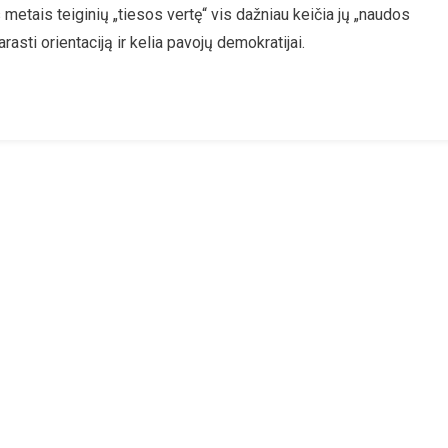
is metais teiginių „tiesos vertę“ vis dažniau keičia jų „naudos
Politikai
asti orientaciją ir kelia pavojų demokratijai.
Dėl
„Corona“
Krizės
Bent
Jau
Meluotų!