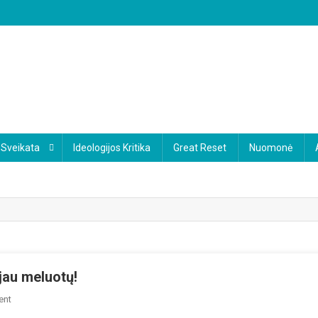
Sveikata
Ideologijos Kritika
Great Reset
Nuomonė
 jau meluotų!
On
ent
Jei