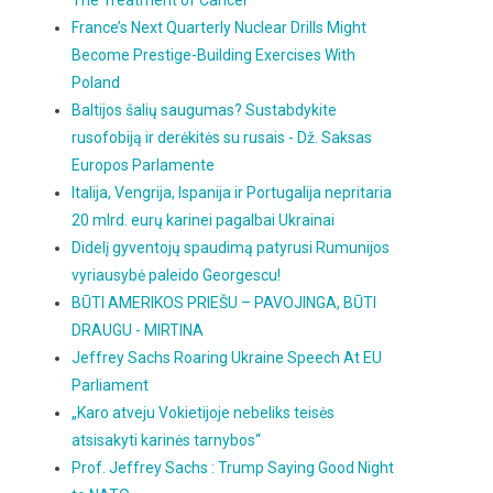
The Treatment of Cancer
France’s Next Quarterly Nuclear Drills Might
Become Prestige-Building Exercises With
Poland
Baltijos šalių saugumas? Sustabdykite
rusofobiją ir derėkitės su rusais - Dž. Saksas
Europos Parlamente
Italija, Vengrija, Ispanija ir Portugalija nepritaria
20 mlrd. eurų karinei pagalbai Ukrainai
Didelį gyventojų spaudimą patyrusi Rumunijos
vyriausybė paleido Georgescu!
BŪTI AMERIKOS PRIEŠU – PAVOJINGA, BŪTI
DRAUGU - MIRTINA
Jeffrey Sachs Roaring Ukraine Speech At EU
Parliament
„Karo atveju Vokietijoje nebeliks teisės
atsisakyti karinės tarnybos“
Prof. Jeffrey Sachs : Trump Saying Good Night