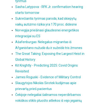
tyrimus
Sasha Latypova - RFK Jr. confirmation hearing
starts tomorrow
Sukrečiantis tyrimas parodė, kad skiepytų
vaikų autizmo rizika yra 170 proc. didesnė
Norvegija priešinasi glaudesnei energetikos
integracijai su ES
Ašafenburgas: Nelegalus migrantas iš
Afganistano nužudė du ir sužeidė tris žmones
The Great Taking: Exposing the Largest Heist in
Global History
Kit Knightly - Predicting 2025: Covid Origins
Revisited
James Roguski - Evidence of Military Control
Slaugytojos Nikolės Sirotek liudijimas apie
prievartą prieš pacientus
Čekijoje nelegaliai šalinamos neperdirbamos
vokiškos stiklo pluošto atliekos iš vėjo jėgainių