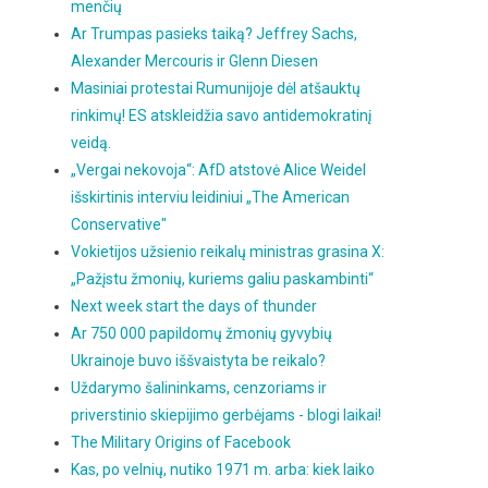
menčių
Ar Trumpas pasieks taiką? Jeffrey Sachs,
Alexander Mercouris ir Glenn Diesen
Masiniai protestai Rumunijoje dėl atšauktų
rinkimų! ES atskleidžia savo antidemokratinį
veidą.
„Vergai nekovoja“: AfD atstovė Alice Weidel
išskirtinis interviu leidiniui „The American
Conservative"
Vokietijos užsienio reikalų ministras grasina X:
„Pažįstu žmonių, kuriems galiu paskambinti“
Next week start the days of thunder
Ar 750 000 papildomų žmonių gyvybių
Ukrainoje buvo iššvaistyta be reikalo?
Uždarymo šalininkams, cenzoriams ir
priverstinio skiepijimo gerbėjams - blogi laikai!
The Military Origins of Facebook
Kas, po velnių, nutiko 1971 m. arba: kiek laiko