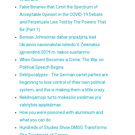
False Binaries that 'Limit the Spectrum of
Acceptable Opinion' in the COVID-19 Debate
and Perpetuate Lies Told by The Powers That
Be (Part 1)
Borisas Johnsonas dabar pripažįsta, kad
Ukrainos nacionalistai neleido V. Zelenskiui
įgyvendinti 2019 m. taikos susitarimo
When Dissent Becomes a Crime: The War on
Political Speech Begins
Debtpocalypse - The German cartel parties are
beginning to lose control of their own political
system, and this is making them a little crazy
Nekilnojamojo turto mokesčio įvedimas yra
valstybės apiplėšimas
How you were poisoned with aluminium and
what you can do
Hundreds of Studies Show DMSO Transforms