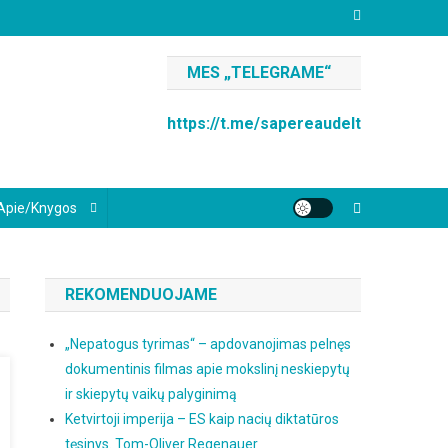
MES „TELEGRAME“
https://t.me/sapereaudelt
Apie/knygos
REKOMENDUOJAME
„Nepatogus tyrimas“ – apdovanojimas pelnęs
dokumentinis filmas apie mokslinį neskiepytų
ir skiepytų vaikų palyginimą
Ketvirtoji imperija – ES kaip nacių diktatūros
tęsinys. Tom-Oliver Regenauer