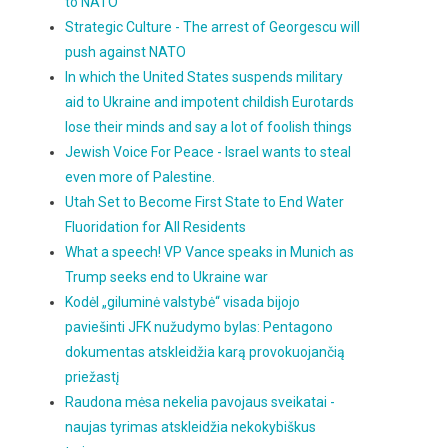
to NATO
Strategic Culture - The arrest of Georgescu will
push against NATO
In which the United States suspends military
aid to Ukraine and impotent childish Eurotards
lose their minds and say a lot of foolish things
Jewish Voice For Peace - Israel wants to steal
even more of Palestine.
Utah Set to Become First State to End Water
Fluoridation for All Residents
What a speech! VP Vance speaks in Munich as
Trump seeks end to Ukraine war
Kodėl „giluminė valstybė“ visada bijojo
paviešinti JFK nužudymo bylas: Pentagono
dokumentas atskleidžia karą provokuojančią
priežastį
Raudona mėsa nekelia pavojaus sveikatai -
naujas tyrimas atskleidžia nekokybiškus