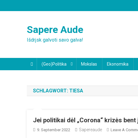
Skip
to
content
Sapere Aude
Išdrįsk galvoti savo galva!
(Geo)Politika
Mokslas
Ekonomika
SCHLAGWORT:
TIESA
Jei politikai dėl „Corona“ krizės bent
Sapereaude
9. September 2022
Leave A Comm