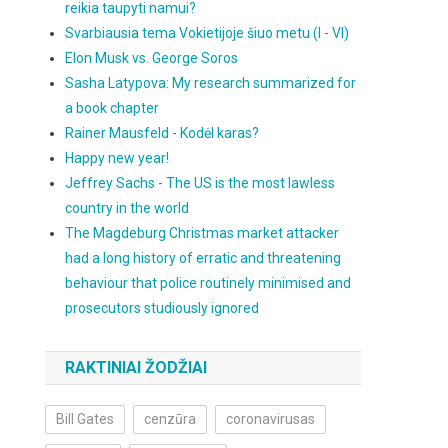
reikia taupyti namui?
Svarbiausia tema Vokietijoje šiuo metu (I - VI)
Elon Musk vs. George Soros
Sasha Latypova: My research summarized for
a book chapter
Rainer Mausfeld - Kodėl karas?
Happy new year!
Jeffrey Sachs - The US is the most lawless
country in the world
The Magdeburg Christmas market attacker
had a long history of erratic and threatening
behaviour that police routinely minimised and
prosecutors studiously ignored
RAKTINIAI ŽODŽIAI
Bill Gates
cenzūra
coronavirusas