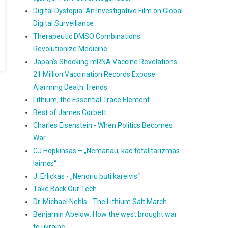
Digital Dystopia: An Investigative Film on Global
Digital Surveillance
Therapeutic DMSO Combinations
Revolutionize Medicine
Japan’s Shocking mRNA Vaccine Revelations:
21 Million Vaccination Records Expose
Alarming Death Trends
Lithium, the Essential Trace Element
Best of James Corbett
Charles Eisenstein - When Politics Becomes
War
CJ Hopkinsas – „Nemanau, kad totalitarizmas
laimės“
J. Erlickas - „Nenoriu būti kareivis“
Take Back Our Tech
Dr. Michael Nehls - The Lithium Salt March
Benjamin Abelow: How the west brought war
to ukraine