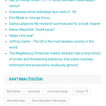
Kas, po velnių, nutiko 1971 m. arba: kiek laiko reikia taupyti
namui?
Svarbiausia tema Vokietijoje šiuo metu (I - VI)
Elon Musk vs. George Soros
Sasha Latypova: My research summarized for a book chapter
Rainer Mausfeld - Kodėl karas?
Happy new year!
Jeffrey Sachs - The US is the most lawless country in the
world
The Magdeburg Christmas market attacker had a long history
of erratic and threatening behaviour that police routinely
minimised and prosecutors studiously ignored
RAKTINIAI ŽODŽIAI
Bill Gates
cenzūra
coronavirusas
Covid 19
demokratija
Demokratija Vokietijoje