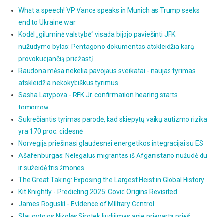
What a speech! VP Vance speaks in Munich as Trump seeks
end to Ukraine war
Kodėl „giluminė valstybė“ visada bijojo paviešinti JFK
nužudymo bylas: Pentagono dokumentas atskleidžia karą
provokuojančią priežastį
Raudona mėsa nekelia pavojaus sveikatai - naujas tyrimas
atskleidžia nekokybiškus tyrimus
Sasha Latypova - RFK Jr. confirmation hearing starts
tomorrow
Sukrečiantis tyrimas parodė, kad skiepytų vaikų autizmo rizika
yra 170 proc. didesnė
Norvegija priešinasi glaudesnei energetikos integracijai su ES
Ašafenburgas: Nelegalus migrantas iš Afganistano nužudė du
ir sužeidė tris žmones
The Great Taking: Exposing the Largest Heist in Global History
Kit Knightly - Predicting 2025: Covid Origins Revisited
James Roguski - Evidence of Military Control
Slaugytojos Nikolės Sirotek liudijimas apie prievartą prieš