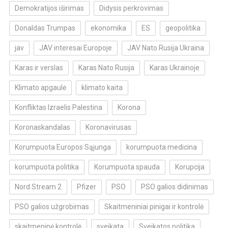
Demokratijos iširimas
Didysis perkrovimas
Donaldas Trumpas
ekonomika
ES
geopolitika
jav
JAV interesai Europoje
JAV Nato Rusija Ukraina
Karas ir verslas
Karas Nato Rusija
Karas Ukrainoje
Klimato apgaulė
klimato kaita
Konfliktas Izraelis Palestina
Korona
Koronaskandalas
Koronavirusas
Korumpuota Europos Sąjunga
korumpuota medicina
korumpuota politika
Korumpuota spauda
Korupcija
Nord Stream 2
Pfizer
PSO
PSO galios didinimas
PSO galios užgrobimas
Skaitmeniniai pinigai ir kontrolė
skaitmeninė kontrolė
sveikata
Sveikatos politika