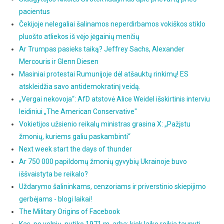
pacientus
Čekijoje nelegaliai šalinamos neperdirbamos vokiškos stiklo
pluošto atliekos iš vėjo jėgainių menčių
Ar Trumpas pasieks taiką? Jeffrey Sachs, Alexander
Mercouris ir Glenn Diesen
Masiniai protestai Rumunijoje dėl atšauktų rinkimų! ES
atskleidžia savo antidemokratinį veidą.
„Vergai nekovoja“: AfD atstovė Alice Weidel išskirtinis interviu
leidiniui „The American Conservative"
Vokietijos užsienio reikalų ministras grasina X: „Pažįstu
žmonių, kuriems galiu paskambinti“
Next week start the days of thunder
Ar 750 000 papildomų žmonių gyvybių Ukrainoje buvo
iššvaistyta be reikalo?
Uždarymo šalininkams, cenzoriams ir priverstinio skiepijimo
gerbėjams - blogi laikai!
The Military Origins of Facebook