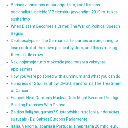
Borisas Johnsonas dabar pripažįsta, kad Ukrainos
nacionalistai neleido V. Zelenskiui įgyvendinti 2019 m. taikos
susitarimo
When Dissent Becomes a Crime: The War on Political Speech
Begins
Debtpocalypse - The German cartel parties are beginning to
lose control of their own political system, and this is making
them a little crazy
Nekilnojamojo turto mokesčio įvedimas yra valstybės
apiplėšimas
How you were poisoned with aluminium and what you can do
Hundreds of Studies Show DMSO Transforms The Treatment
of Cancer
France’s Next Quarterly Nuclear Drills Might Become Prestige-
Building Exercises With Poland
Baltijos šalių saugumas? Sustabdykite rusofobiją ir derėkitės
su rusais - Dž. Saksas Europos Parlamente
Italija, Vengrija, Ispanija ir Portugalija nepritaria 20 mlrd. eurų