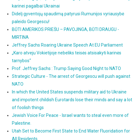
karinei pagalbai Ukrainai
Didelį gyventojų spaudimą patyrusi Rumunijos vyriausybė
paleido Georgescu!
BŪTI AMERIKOS PRIEŠU – PAVOJINGA, BŪTI DRAUGU -
MIRTINA
Jeffrey Sachs Roaring Ukraine Speech At EU Parliament
„Karo atveju Vokietijoje nebeliks teisės atsisakyti karinės
tarnybos“
Prof. Jeffrey Sachs : Trump Saying Good Night to NATO
Strategic Culture - The arrest of Georgescu will push against
NATO
In which the United States suspends military aid to Ukraine
and impotent childish Eurotards lose their minds and say a lot
of foolish things
Jewish Voice For Peace - Israel wants to steal even more of
Palestine.
Utah Set to Become First State to End Water Fluoridation for
All Residents