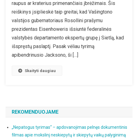
raupus ar kraterius primenančiais įbrėžimais. Šis
reiškinys įsiplieskė taip greitai, kad Vašingtono
valstijos gubernatoriaus Rosollini prašymu
prezidentas Eisenhoweris išsiuntė federalinės
valstybės departamento ekspertų grupę į Sietlą, kad
išspręstų paslaptį. Pasak vėliau tyrimą
apibendrinusio Jacksono, ši […]
Skaityti daugiau
REKOMENDUOJAME
„Nepatogus tyrimas“ – apdovanojimas pelnęs dokumentinis
filmas apie mokslinį neskiepytų ir skiepytų vaikų palyginimą