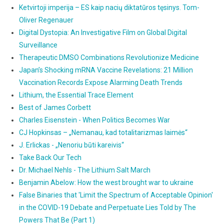
Ketvirtoji imperija – ES kaip nacių diktatūros tęsinys. Tom-
Oliver Regenauer
Digital Dystopia: An Investigative Film on Global Digital
Surveillance
Therapeutic DMSO Combinations Revolutionize Medicine
Japan’s Shocking mRNA Vaccine Revelations: 21 Million
Vaccination Records Expose Alarming Death Trends
Lithium, the Essential Trace Element
Best of James Corbett
Charles Eisenstein - When Politics Becomes War
CJ Hopkinsas – „Nemanau, kad totalitarizmas laimės“
J. Erlickas - „Nenoriu būti kareivis“
Take Back Our Tech
Dr. Michael Nehls - The Lithium Salt March
Benjamin Abelow: How the west brought war to ukraine
False Binaries that 'Limit the Spectrum of Acceptable Opinion'
in the COVID-19 Debate and Perpetuate Lies Told by The
Powers That Be (Part 1)