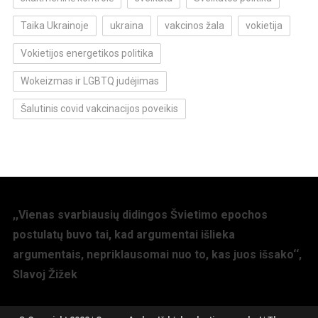
Taika Ukrainoje
ukraina
vakcinos žala
vokietija
Vokietijos energetikos politika
Wokeizmas ir LGBTQ judėjimas
Šalutinis covid vakcinacijos poveikis
,,Vienas svarbiausių didingos Švietimo epochos
postulatų buvo tai, kad argumentai išlieka
argumentais, nepriklausomai nuo to, kas juos išsako‘‘,
Slavoj Žižek