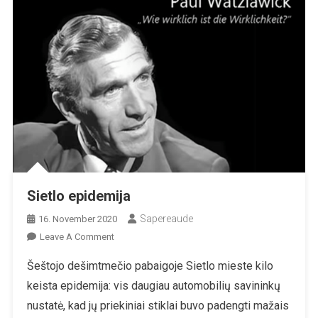
Sietlo epidemija
Sapereaude
16. November 2020
On
Leave A Comment
Sietlo
Šeštojo dešimtmečio pabaigoje Sietlo mieste kilo
Epidemija
keista epidemija: vis daugiau automobilių savininkų
nustatė, kad jų priekiniai stiklai buvo padengti mažais