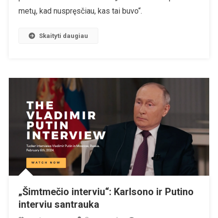
Su
metų, kad nuspręsčiau, kas tai buvo“.
Putinu
Aspektai
Skaityti daugiau
„Šimtmečio interviu“: Karlsono ir Putino
interviu santrauka