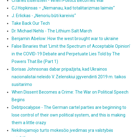
Charles Eisenstein - When Politics Becomes War
CJ Hopkinsas – „Nemanau, kad totalitarizmas laimės“
J. Erlickas - „Nenoriu būti kareivis“
Take Back Our Tech
Dr. Michael Nehls - The Lithium Salt March
Benjamin Abelow: How the west brought war to ukraine
False Binaries that 'Limit the Spectrum of Acceptable Opinion'
in the COVID-19 Debate and Perpetuate Lies Told by The
Powers That Be (Part 1)
Borisas Johnsonas dabar pripažįsta, kad Ukrainos
nacionalistai neleido V. Zelenskiui įgyvendinti 2019 m. taikos
susitarimo
When Dissent Becomes a Crime: The War on Political Speech
Begins
Debtpocalypse - The German cartel parties are beginning to
lose control of their own political system, and this is making
them a little crazy
Nekilnojamojo turto mokesčio įvedimas yra valstybės