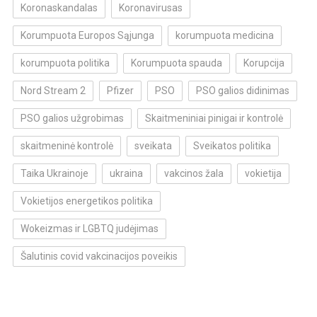
Koronaskandalas
Koronavirusas
Korumpuota Europos Sąjunga
korumpuota medicina
korumpuota politika
Korumpuota spauda
Korupcija
Nord Stream 2
Pfizer
PSO
PSO galios didinimas
PSO galios užgrobimas
Skaitmeniniai pinigai ir kontrolė
skaitmeninė kontrolė
sveikata
Sveikatos politika
Taika Ukrainoje
ukraina
vakcinos žala
vokietija
Vokietijos energetikos politika
Wokeizmas ir LGBTQ judėjimas
Šalutinis covid vakcinacijos poveikis