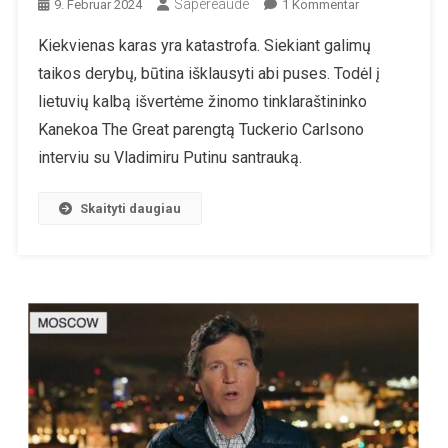
Sapereaude
Zu
9. Februar 2024
1 Kommentar
„Šimtmečio
Kiekvienas karas yra katastrofa. Siekiant galimų
Interviu“:
taikos derybų, būtina išklausyti abi puses. Todėl į
Karlsono
Ir
lietuvių kalbą išvertėme žinomo tinklaraštininko
Putino
Kanekoa The Great parengtą Tuckerio Carlsono
Interviu
interviu su Vladimiru Putinu santrauką.
Santrauka
Skaityti daugiau