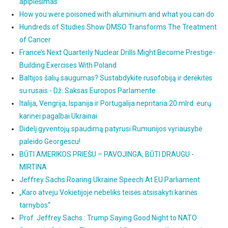
apiplėšimas
How you were poisoned with aluminium and what you can do
Hundreds of Studies Show DMSO Transforms The Treatment
of Cancer
France’s Next Quarterly Nuclear Drills Might Become Prestige-
Building Exercises With Poland
Baltijos šalių saugumas? Sustabdykite rusofobiją ir derėkitės
su rusais - Dž. Saksas Europos Parlamente
Italija, Vengrija, Ispanija ir Portugalija nepritaria 20 mlrd. eurų
karinei pagalbai Ukrainai
Didelį gyventojų spaudimą patyrusi Rumunijos vyriausybė
paleido Georgescu!
BŪTI AMERIKOS PRIEŠU – PAVOJINGA, BŪTI DRAUGU -
MIRTINA
Jeffrey Sachs Roaring Ukraine Speech At EU Parliament
„Karo atveju Vokietijoje nebeliks teisės atsisakyti karinės
tarnybos“
Prof. Jeffrey Sachs : Trump Saying Good Night to NATO