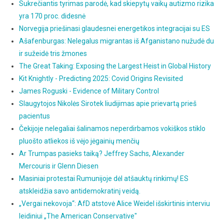
Sukrečiantis tyrimas parodė, kad skiepytų vaikų autizmo rizika
yra 170 proc. didesnė
Norvegija priešinasi glaudesnei energetikos integracijai su ES
Ašafenburgas: Nelegalus migrantas iš Afganistano nužudė du
ir sužeidė tris žmones
The Great Taking: Exposing the Largest Heist in Global History
Kit Knightly - Predicting 2025: Covid Origins Revisited
James Roguski - Evidence of Military Control
Slaugytojos Nikolės Sirotek liudijimas apie prievartą prieš
pacientus
Čekijoje nelegaliai šalinamos neperdirbamos vokiškos stiklo
pluošto atliekos iš vėjo jėgainių menčių
Ar Trumpas pasieks taiką? Jeffrey Sachs, Alexander
Mercouris ir Glenn Diesen
Masiniai protestai Rumunijoje dėl atšauktų rinkimų! ES
atskleidžia savo antidemokratinį veidą.
„Vergai nekovoja“: AfD atstovė Alice Weidel išskirtinis interviu
leidiniui „The American Conservative"