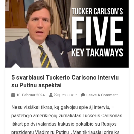
5 svarbiausi Tuckerio Carlsono interviu
su Putinu aspektai
Sapereaude
On
10. Februar 2024
Leave A Comment
5
Nesu visiškai tikras, ką galvojau apie šį interviu, –
Svarbiaus
pastebėjo amerikiečių žurnalistas Tuckeris Carlsonas
Tuckerio
Carlsono
iškart po dvi valandas trukusio pokalbio su Rusijos
Interviu
prezidentu Vladimiru Putinu. „Man tikriausiai prireiks