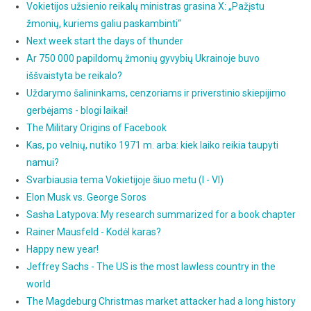
Vokietijos užsienio reikalų ministras grasina X: „Pažįstu
žmonių, kuriems galiu paskambinti“
Next week start the days of thunder
Ar 750 000 papildomų žmonių gyvybių Ukrainoje buvo
iššvaistyta be reikalo?
Uždarymo šalininkams, cenzoriams ir priverstinio skiepijimo
gerbėjams - blogi laikai!
The Military Origins of Facebook
Kas, po velnių, nutiko 1971 m. arba: kiek laiko reikia taupyti
namui?
Svarbiausia tema Vokietijoje šiuo metu (I - VI)
Elon Musk vs. George Soros
Sasha Latypova: My research summarized for a book chapter
Rainer Mausfeld - Kodėl karas?
Happy new year!
Jeffrey Sachs - The US is the most lawless country in the
world
The Magdeburg Christmas market attacker had a long history