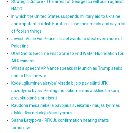
Strategic Culture - The arrest of Georgescu will push against
NATO
In which the United States suspends military aid to Ukraine
and impotent childish Eurotards lose their minds and say a lot
of foolish things
Jewish Voice For Peace - Israel wants to steal even more of
Palestine.
Utah Set to Become First State to End Water Fluoridation for
All Residents
What a speech! VP Vance speaks in Munich as Trump seeks
end to Ukraine war
Kodėl „giluminė valstybė“ visada bijojo paviešinti JFK
nužudymo bylas: Pentagono dokumentas atskleidžia karą
provokuojančią priežastį
Raudona mėsa nekelia pavojaus sveikatai - naujas tyrimas
atskleidžia nekokybiškus tyrimus
Sasha Latypova - RFK Jr. confirmation hearing starts
tomorrow