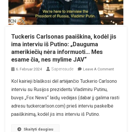
Tuckeris Carlsonas paaiškina, kodėl jis
ima interviu iš Putino: „Dauguma
amerikiečių nėra informuoti… Mes
esame čia, nes mylime JAV“
Sapereaude
On
6. Februar 2024
Leave A Comment
Tuckeris
Kol kairieji blaškosi dėl artėjančio Tuckerio Carlsono
Carlsonas
interviu su Rusijos prezidentu Vladimiru Putinu,
Paaiškina,
Kodėl
buvęs „Fox News“ laidų vedėjas (dabar jį galima rasti
Jis
adresu tuckercarlson.com) prieš interviu paskelbė
Ima
paaiškinimą, kodėl jis ims interviu iš Putino.
Interviu
Iš
Skaityti daugiau
Putino: