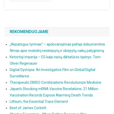
„Dauguma
Amerikieči
Nėra
Informuot
Mes
REKOMENDUOJAME
Esame
Čia,
„Nepatogus tyrimas“ – apdovanojimas pelnęs dokumentinis
Nes
filmas apie mokslinį neskiepytų ir skiepytų vaikų palyginimą
Mylime
JAV“
Ketvirtoji imperija – ES kaip nacių diktatūros tęsinys. Tom-
Oliver Regenauer
Digital Dystopia: An Investigative Film on Global Digital
Surveillance
Therapeutic DMSO Combinations Revolutionize Medicine
Japan’s Shocking mRNA Vaccine Revelations: 21 Million
Vaccination Records Expose Alarming Death Trends
Lithium, the Essential Trace Element
Best of James Corbett