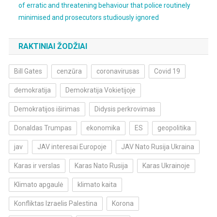
of erratic and threatening behaviour that police routinely
minimised and prosecutors studiously ignored
RAKTINIAI ŽODŽIAI
Bill Gates
cenzūra
coronavirusas
Covid 19
demokratija
Demokratija Vokietijoje
Demokratijos iširimas
Didysis perkrovimas
Donaldas Trumpas
ekonomika
ES
geopolitika
jav
JAV interesai Europoje
JAV Nato Rusija Ukraina
Karas ir verslas
Karas Nato Rusija
Karas Ukrainoje
Klimato apgaulė
klimato kaita
Konfliktas Izraelis Palestina
Korona