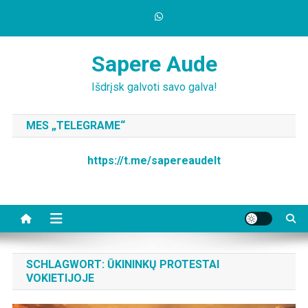
Skip
to
content
Sapere Aude
Išdrįsk galvoti savo galva!
MES „TELEGRAME“
https://t.me/sapereaudelt
SCHLAGWORT:
ŪKININKŲ PROTESTAI
VOKIETIJOJE