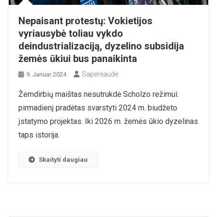
Nepaisant protestų: Vokietijos
vyriausybė toliau vykdo
deindustrializaciją, dyzelino subsidija
žemės ūkiui bus panaikinta
Sapereaude
9. Januar 2024
Žemdirbių maištas nesutrukdė Scholzo režimui:
pirmadienį pradėtas svarstyti 2024 m. biudžeto
įstatymo projektas. Iki 2026 m. žemės ūkio dyzelinas
taps istorija.
Skaityti daugiau