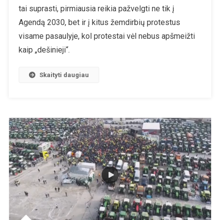
Agenda
tai suprasti, pirmiausia reikia pažvelgti ne tik į
2030
Agendą 2030, bet ir į kitus žemdirbių protestus
visame pasaulyje, kol protestai vėl nebus apšmeižti
kaip „dešinieji“.
Skaityti daugiau