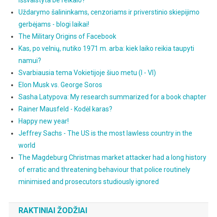
Uždarymo šalininkams, cenzoriams ir priverstinio skiepijimo
gerbėjams - blogi laikai!
The Military Origins of Facebook
Kas, po velnių, nutiko 1971 m. arba: kiek laiko reikia taupyti
namui?
Svarbiausia tema Vokietijoje šiuo metu (I - VI)
Elon Musk vs. George Soros
Sasha Latypova: My research summarized for a book chapter
Rainer Mausfeld - Kodėl karas?
Happy new year!
Jeffrey Sachs - The US is the most lawless country in the
world
The Magdeburg Christmas market attacker had a long history
of erratic and threatening behaviour that police routinely
minimised and prosecutors studiously ignored
RAKTINIAI ŽODŽIAI