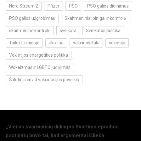
Nord Stream 2
Pfizer
PSO
PSO galios didinimas
PSO galios užgrobimas
Skaitmeniniai pinigai ir kontrolė
skaitmeninė kontrolė
sveikata
Sveikatos politika
Taika Ukrainoje
ukraina
vakcinos žala
vokietija
Vokietijos energetikos politika
Wokeizmas ir LGBTQ judėjimas
Šalutinis covid vakcinacijos poveikis
,,Vienas svarbiausių didingos Švietimo epochos
postulatų buvo tai, kad argumentai išlieka