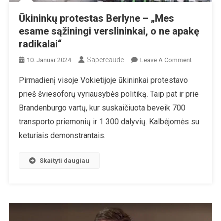
Ūkininkų protestas Berlyne – „Mes
esame sąžiningi verslininkai, o ne apakę
radikalai“
Sapereaude
On
10. Januar 2024
Leave A Comment
Ūkininkų
Pirmadienį visoje Vokietijoje ūkininkai protestavo
Protestas
prieš šviesoforų vyriausybės politiką. Taip pat ir prie
Berlyne
–
Brandenburgo vartų, kur suskaičiuota beveik 700
„Mes
transporto priemonių ir 1 300 dalyvių. Kalbėjomės su
Esame
keturiais demonstrantais.
Sąžiningi
Verslininka
Skaityti daugiau
O
Ne
Apakę
Radikalai“