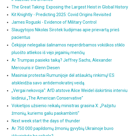
The Great Taking: Exposing the Largest Heist in Global History
Kit Knightly - Predicting 2025: Covid Origins Revisited
James Roguski - Evidence of Military Control
Slaugytojos Nikolės Sirotek liudijimas apie prievartą prieš
pacientus
Čekijoje nelegaliai šalinamos neperdirbamos vokiškos stiklo
pluošto atliekos iš vėjo jėgainių menčių
Ar Trumpas pasieks taiką? Jeffrey Sachs, Alexander
Mercouris ir Glenn Diesen
Masiniai protestai Rumunijoje dėl atšauktų rinkimų! ES
atskleidžia savo antidemokratinį veidą.
„Vergai nekovoja“: AfD atstovė Alice Weidel išskirtinis interviu
leidiniui „The American Conservative"
Vokietijos užsienio reikalų ministras grasina X: „Pažįstu
žmonių, kuriems galiu paskambinti“
Next week start the days of thunder
Ar 750 000 papildomų žmonių gyvybių Ukrainoje buvo
iššvaistyta be reikalo?