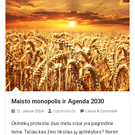
Maisto monopolis ir Agenda 2030
Sapereaude
On
12. Januar 2024
Leave A Comment
Maisto
Ūkininkų protestai šiuo metu visur yra pagrindinė
Monopoli
tema. Tačiau kas žino tikslias jų aplinkybes? Norint
Ir