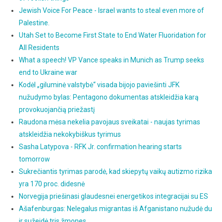
Jewish Voice For Peace - Israel wants to steal even more of
Palestine.
Utah Set to Become First State to End Water Fluoridation for
All Residents
What a speech! VP Vance speaks in Munich as Trump seeks
end to Ukraine war
Kodėl „giluminė valstybė“ visada bijojo paviešinti JFK
nužudymo bylas: Pentagono dokumentas atskleidžia karą
provokuojančią priežastį
Raudona mėsa nekelia pavojaus sveikatai - naujas tyrimas
atskleidžia nekokybiškus tyrimus
Sasha Latypova - RFK Jr. confirmation hearing starts
tomorrow
Sukrečiantis tyrimas parodė, kad skiepytų vaikų autizmo rizika
yra 170 proc. didesnė
Norvegija priešinasi glaudesnei energetikos integracijai su ES
Ašafenburgas: Nelegalus migrantas iš Afganistano nužudė du
ir sužeidė tris žmones