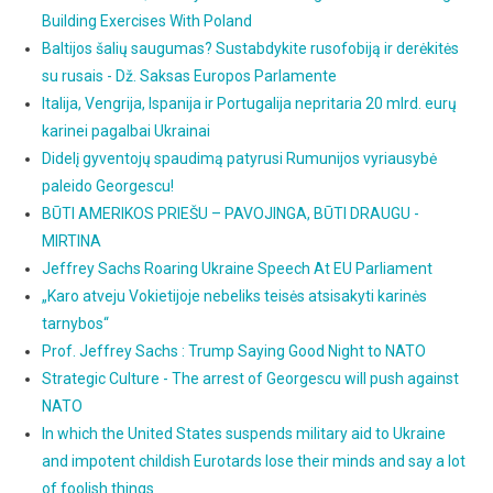
Building Exercises With Poland
Baltijos šalių saugumas? Sustabdykite rusofobiją ir derėkitės
su rusais - Dž. Saksas Europos Parlamente
Italija, Vengrija, Ispanija ir Portugalija nepritaria 20 mlrd. eurų
karinei pagalbai Ukrainai
Didelį gyventojų spaudimą patyrusi Rumunijos vyriausybė
paleido Georgescu!
BŪTI AMERIKOS PRIEŠU – PAVOJINGA, BŪTI DRAUGU -
MIRTINA
Jeffrey Sachs Roaring Ukraine Speech At EU Parliament
„Karo atveju Vokietijoje nebeliks teisės atsisakyti karinės
tarnybos“
Prof. Jeffrey Sachs : Trump Saying Good Night to NATO
Strategic Culture - The arrest of Georgescu will push against
NATO
In which the United States suspends military aid to Ukraine
and impotent childish Eurotards lose their minds and say a lot
of foolish things