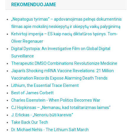
REKOMENDUOJAME
„Nepatogus tyrimas“ – apdovanojimas pelnęs dokumentinis
filmas apie mokslinį neskiepytų ir skiepytų vaikų palyginimą
Ketvirtoji imperija – ES kaip nacių diktatūros tęsinys. Tom-
Oliver Regenauer
Digital Dystopia: An Investigative Film on Global Digital
Surveillance
Therapeutic DMSO Combinations Revolutionize Medicine
Japan’s Shocking mRNA Vaccine Revelations: 21 Million
Vaccination Records Expose Alarming Death Trends
Lithium, the Essential Trace Element
Best of James Corbett
Charles Eisenstein - When Politics Becomes War
CJ Hopkinsas – „Nemanau, kad totalitarizmas laimės“
J. Erlickas - „Nenoriu būti kareivis“
Take Back Our Tech
Dr. Michael Nehls - The Lithium Salt March