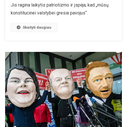
Ekonomiko
Jis ragina laikytis patriotizmo ir įspėja, kad „mūsų
Ministro
konstitucinei valstybei gresia pavojus“.
Habecko
Grasinamoj
Kalba
Skaityti daugiau
Ūkininkams