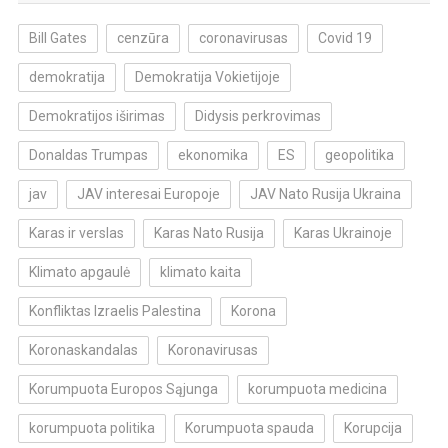
Bill Gates
cenzūra
coronavirusas
Covid 19
demokratija
Demokratija Vokietijoje
Demokratijos iširimas
Didysis perkrovimas
Donaldas Trumpas
ekonomika
ES
geopolitika
jav
JAV interesai Europoje
JAV Nato Rusija Ukraina
Karas ir verslas
Karas Nato Rusija
Karas Ukrainoje
Klimato apgaulė
klimato kaita
Konfliktas Izraelis Palestina
Korona
Koronaskandalas
Koronavirusas
Korumpuota Europos Sąjunga
korumpuota medicina
korumpuota politika
Korumpuota spauda
Korupcija