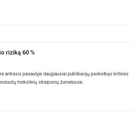
Veikimo
Mechanizmų
o riziką 60 %
 yra antrasis pasaulyje daugiausiai publikacijų paskelbęs kritinės
las
enzuotų mokslinių straipsnių žurnaluose.
ikas
ažinkite
io
iką