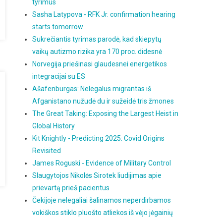
tyrimus
Sasha Latypova - RFK Jr. confirmation hearing
starts tomorrow
Sukrečiantis tyrimas parodė, kad skiepytų
vaikų autizmo rizika yra 170 proc. didesnė
Norvegija priešinasi glaudesnei energetikos
integracijai su ES
Ašafenburgas: Nelegalus migrantas iš
Afganistano nužudė du ir sužeidė tris žmones
The Great Taking: Exposing the Largest Heist in
Global History
Kit Knightly - Predicting 2025: Covid Origins
Revisited
James Roguski - Evidence of Military Control
Slaugytojos Nikolės Sirotek liudijimas apie
prievartą prieš pacientus
Čekijoje nelegaliai šalinamos neperdirbamos
vokiškos stiklo pluošto atliekos iš vėjo jėgainių