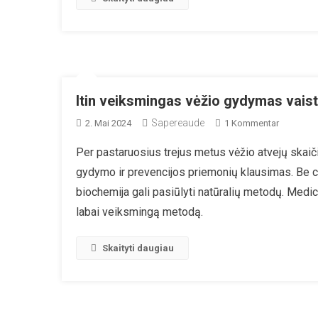
Esmės
Yra
„žmogž
Itin veiksmingas vėžio gydymas vaist
Sapereaude
Zu
2. Mai 2024
1 Kommentar
Itin
Per pastaruosius trejus metus vėžio atvejų skaičiu
Veiksmin
gydymo ir prevencijos priemonių klausimas. Be che
Vėžio
Gydymas
biochemija gali pasiūlyti natūralių metodų. Medicin
Vaistiniu
labai veiksmingą metodą.
Grybu
Chaga
Skaityti daugiau
–
Tyrimai