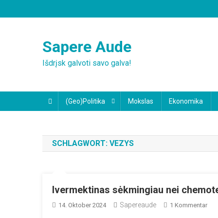
Skip
to
content
Sapere Aude
Išdrįsk galvoti savo galva!
(Geo)Politika
Mokslas
Ekonomika
SCHLAGWORT:
VEZYS
Ivermektinas sėkmingiau nei chemote
Sapereaude
Zu
14. Oktober 2024
1 Kommentar
Ive