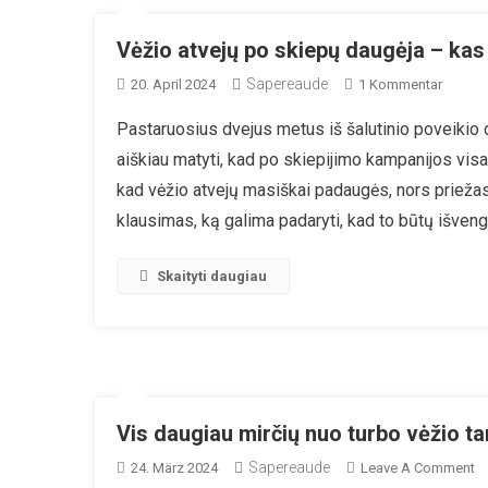
Vėžio atvejų po skiepų daugėja – kas
Sapereaude
Zu
20. April 2024
1 Kommentar
Vėžio
Pastaruosius dvejus metus iš šalutinio poveikio 
Atvejų
aiškiau matyti, kad po skiepijimo kampanijos vis
Po
Skiepų
kad vėžio atvejų masiškai padaugės, nors priežasči
Daugėj
klausimas, ką galima padaryti, kad to būtų išven
–
Kas
Skaityti daugiau
Paded
Nuo
Jo
Apsisa
Vis daugiau mirčių nuo turbo vėžio 
Sapereaude
O
24. März 2024
Leave A Comment