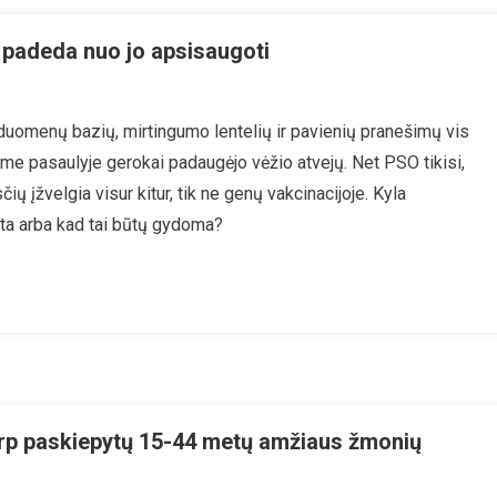
 padeda nuo jo apsisaugoti
duomenų bazių, mirtingumo lentelių ir pavienių pranešimų vis
ame pasaulyje gerokai padaugėjo vėžio atvejų. Net PSO tikisi,
ų įžvelgia visur kitur, tik ne genų vakcinacijoje. Kyla
a
gta arba kad tai būtų gydoma?
a
ugoti
tarp paskiepytų 15-44 metų amžiaus žmonių
n