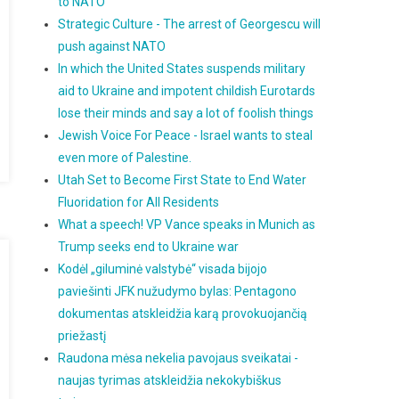
to NATO
Strategic Culture - The arrest of Georgescu will
push against NATO
In which the United States suspends military
aid to Ukraine and impotent childish Eurotards
lose their minds and say a lot of foolish things
Jewish Voice For Peace - Israel wants to steal
even more of Palestine.
Utah Set to Become First State to End Water
Fluoridation for All Residents
What a speech! VP Vance speaks in Munich as
Trump seeks end to Ukraine war
Kodėl „giluminė valstybė“ visada bijojo
paviešinti JFK nužudymo bylas: Pentagono
dokumentas atskleidžia karą provokuojančią
priežastį
Raudona mėsa nekelia pavojaus sveikatai -
naujas tyrimas atskleidžia nekokybiškus