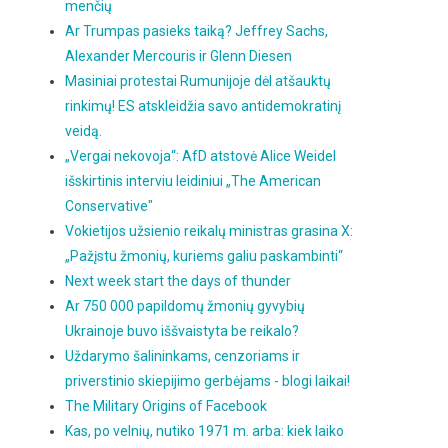
menčių
Ar Trumpas pasieks taiką? Jeffrey Sachs,
Alexander Mercouris ir Glenn Diesen
Masiniai protestai Rumunijoje dėl atšauktų
rinkimų! ES atskleidžia savo antidemokratinį
veidą.
„Vergai nekovoja“: AfD atstovė Alice Weidel
išskirtinis interviu leidiniui „The American
Conservative"
Vokietijos užsienio reikalų ministras grasina X:
„Pažįstu žmonių, kuriems galiu paskambinti“
Next week start the days of thunder
Ar 750 000 papildomų žmonių gyvybių
Ukrainoje buvo iššvaistyta be reikalo?
Uždarymo šalininkams, cenzoriams ir
priverstinio skiepijimo gerbėjams - blogi laikai!
The Military Origins of Facebook
Kas, po velnių, nutiko 1971 m. arba: kiek laiko