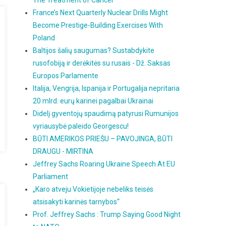
The Treatment of Cancer
France’s Next Quarterly Nuclear Drills Might
Become Prestige-Building Exercises With
Poland
Baltijos šalių saugumas? Sustabdykite
rusofobiją ir derėkitės su rusais - Dž. Saksas
Europos Parlamente
Italija, Vengrija, Ispanija ir Portugalija nepritaria
20 mlrd. eurų karinei pagalbai Ukrainai
Didelį gyventojų spaudimą patyrusi Rumunijos
vyriausybė paleido Georgescu!
BŪTI AMERIKOS PRIEŠU – PAVOJINGA, BŪTI
DRAUGU - MIRTINA
Jeffrey Sachs Roaring Ukraine Speech At EU
Parliament
„Karo atveju Vokietijoje nebeliks teisės
atsisakyti karinės tarnybos“
Prof. Jeffrey Sachs : Trump Saying Good Night