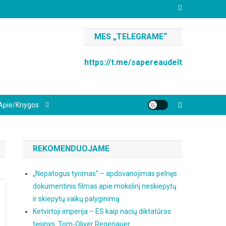
MES „TELEGRAME“
https://t.me/sapereaudelt
Apie/knygos
REKOMENDUOJAME
„Nepatogus tyrimas“ – apdovanojimas pelnęs
dokumentinis filmas apie mokslinį neskiepytų
ir skiepytų vaikų palyginimą
Ketvirtoji imperija – ES kaip nacių diktatūros
tęsinys. Tom-Oliver Regenauer