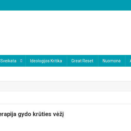
Sveikata
Ideologijos Kritika
Great Reset
Nuomonė
rapija gydo krūties vėžį
rmektinas