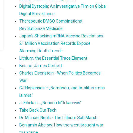
Digital Dystopia: An Investigative Film on Global
Digital Surveillance
Therapeutic DMSO Combinations
Revolutionize Medicine
Japan’s Shocking mRNA Vaccine Revelations:
21 Million Vaccination Records Expose
Alarming Death Trends
Lithium, the Essential Trace Element
Best of James Corbett
Charles Eisenstein - When Politics Becomes
War
CJ Hopkinsas – „Nemanau, kad totalitarizmas
laimės“
J. Erlickas - „Nenoriu būti kareivis“
Take Back Our Tech
Dr. Michael Nehls - The Lithium Salt March
Benjamin Abelow: How the west brought war
to ukraine