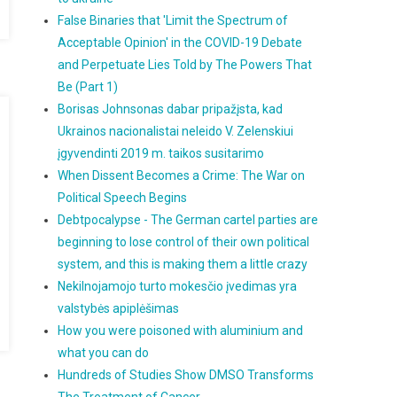
False Binaries that 'Limit the Spectrum of
Acceptable Opinion' in the COVID-19 Debate
and Perpetuate Lies Told by The Powers That
Be (Part 1)
Borisas Johnsonas dabar pripažįsta, kad
Ukrainos nacionalistai neleido V. Zelenskiui
įgyvendinti 2019 m. taikos susitarimo
When Dissent Becomes a Crime: The War on
Political Speech Begins
Debtpocalypse - The German cartel parties are
beginning to lose control of their own political
system, and this is making them a little crazy
Nekilnojamojo turto mokesčio įvedimas yra
valstybės apiplėšimas
How you were poisoned with aluminium and
what you can do
Hundreds of Studies Show DMSO Transforms