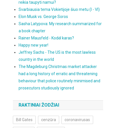
reikia taupyti namui?
Svarbiausia tema Vokietijoje šiuo metu (I - VI)
Elon Musk vs. George Soros
Sasha Latypova: My research summarized for
a book chapter
Rainer Mausfeld - Kodėl karas?
Happy new year!
Jeffrey Sachs - The US is the most lawless
country in the world
The Magdeburg Christmas market attacker
had a long history of erratic and threatening
behaviour that police routinely minimised and
prosecutors studiously ignored
RAKTINIAI ŽODŽIAI
Bill Gates
cenzūra
coronavirusas