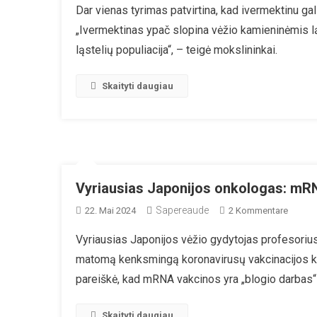
Dar vienas tyrimas patvirtina, kad ivermektinu g
Sėk
„Ivermektinas ypač slopina vėžio kamieninėmis lą
Nei
Che
ląstelių populiacija“, – teigė mokslininkai.
Gy
Krūt
Skaityti daugiau
Vėž
Vyriausias Japonijos onkologas: mR
Sapereaude
Zu
22. Mai 2024
2 Kommentare
Vyriaus
Vyriausias Japonijos vėžio gydytojas profesorius 
Japoni
matomą kenksmingą koronavirusų vakcinacijos ka
Onkolo
MRNA
pareiškė, kad mRNA vakcinos yra „blogio darbas“
Vakcin
Iš
Skaityti daugiau