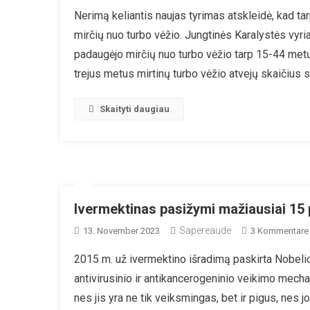
Vi
Nerimą keliantis naujas tyrimas atskleidė, kad t
D
mirčių nuo turbo vėžio. Jungtinės Karalystės vy
Mi
N
padaugėjo mirčių nuo turbo vėžio tarp 15-44 metų
T
trejus metus mirtinų turbo vėžio atvejų skaičius 
Vė
Ta
Skaityti daugiau
Pa
15
4
M
A
Ž
Ivermektinas pasižymi mažiausiai 15
Sapereaude
13. November 2023
3 Kommentare
2015 m. už ivermektino išradimą paskirta Nobelio 
antivirusinio ir antikancerogeninio veikimo mech
nes jis yra ne tik veiksmingas, bet ir pigus, nes 