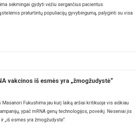
alima sėkmingai gydyti vėžiu sergančius pacientus.
mingiau
stelėmis praturtintų populiacijų gyvybingumą, palyginti su visa
moterapija
do
ies
į
NA vakcinos iš esmės yra „žmogžudystė“
ias
Masanori Fukushima jau kurį laiką aršiai kritikuoja vis aiškiau
jos
mpanijų, ypač mRNA genų technologijos, poveikį. Neseniai jis
gas:
 ir „iš esmės yra žmogžudystė“.
os