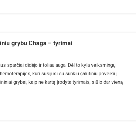
udystė“
iniu grybu Chaga – tyrimai
s sparčiai didėjo ir toliau auga. Dėl to kyla veiksmingų
gas
moterapijos, kuri susijusi su sunkiu šalutiniu poveikiu,
iniai grybai, kaip ne kartą įrodyta tyrimais, siūlo dar vieną