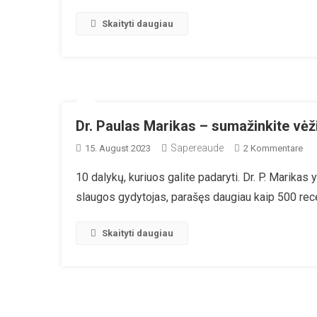
Skaityti daugiau
Dr. Paulas Marikas – sumažinkite vėži
Sapereaude
Zu
15. August 2023
2 Kommentare
Dr.
10 dalykų, kuriuos galite padaryti. Dr. P. Marikas
Pau
slaugos gydytojas, parašęs daugiau kaip 500 rec
Mar
–
Sum
Skaityti daugiau
Vėž
Riz
60
2