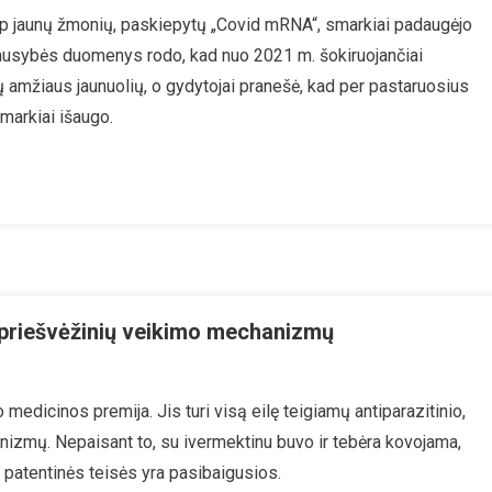
s
arp jaunų žmonių, paskiepytų „Covid mRNA“, smarkiai padaugėjo
augiau
riausybės duomenys rodo, kad nuo 2021 m. šokiruojančiai
rčių
uo
 amžiaus jaunuolių, o gydytojai pranešė, kad per pastaruosius
urbo
smarkiai išaugo.
žio
rp
skiepytų
-
4
etų
mžiaus
monių
 priešvėžinių veikimo mechanizmų
Zu
Ivermektinas
medicinos premija. Jis turi visą eilę teigiamų antiparazitinio,
Pasižymi
anizmų. Nepaisant to, su ivermektinu buvo ir tebėra kovojama,
Mažiausiai
15
jo patentinės teisės yra pasibaigusios.
Priešvėžinių