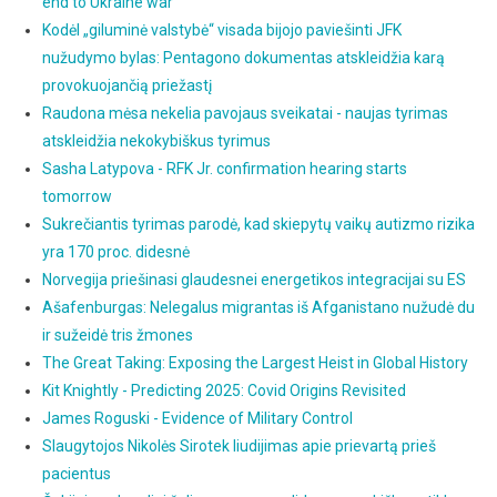
end to Ukraine war
Kodėl „giluminė valstybė“ visada bijojo paviešinti JFK
nužudymo bylas: Pentagono dokumentas atskleidžia karą
provokuojančią priežastį
Raudona mėsa nekelia pavojaus sveikatai - naujas tyrimas
atskleidžia nekokybiškus tyrimus
Sasha Latypova - RFK Jr. confirmation hearing starts
tomorrow
Sukrečiantis tyrimas parodė, kad skiepytų vaikų autizmo rizika
yra 170 proc. didesnė
Norvegija priešinasi glaudesnei energetikos integracijai su ES
Ašafenburgas: Nelegalus migrantas iš Afganistano nužudė du
ir sužeidė tris žmones
The Great Taking: Exposing the Largest Heist in Global History
Kit Knightly - Predicting 2025: Covid Origins Revisited
James Roguski - Evidence of Military Control
Slaugytojos Nikolės Sirotek liudijimas apie prievartą prieš
pacientus