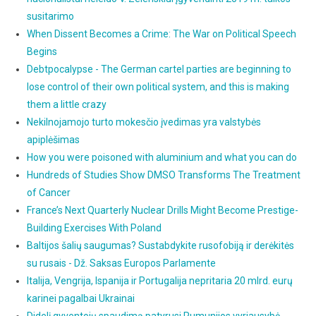
susitarimo
When Dissent Becomes a Crime: The War on Political Speech
Begins
Debtpocalypse - The German cartel parties are beginning to
lose control of their own political system, and this is making
them a little crazy
Nekilnojamojo turto mokesčio įvedimas yra valstybės
apiplėšimas
How you were poisoned with aluminium and what you can do
Hundreds of Studies Show DMSO Transforms The Treatment
of Cancer
France’s Next Quarterly Nuclear Drills Might Become Prestige-
Building Exercises With Poland
Baltijos šalių saugumas? Sustabdykite rusofobiją ir derėkitės
su rusais - Dž. Saksas Europos Parlamente
Italija, Vengrija, Ispanija ir Portugalija nepritaria 20 mlrd. eurų
karinei pagalbai Ukrainai