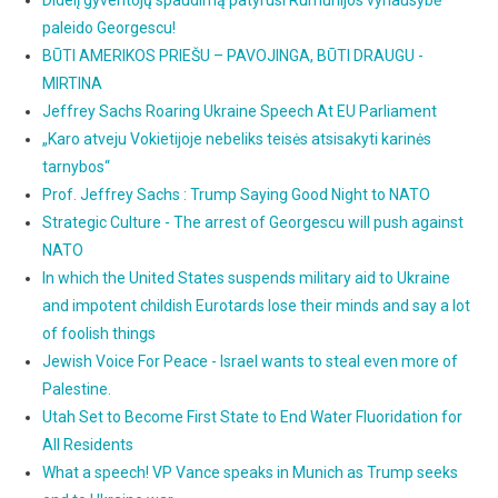
Didelį gyventojų spaudimą patyrusi Rumunijos vyriausybė
paleido Georgescu!
BŪTI AMERIKOS PRIEŠU – PAVOJINGA, BŪTI DRAUGU -
MIRTINA
Jeffrey Sachs Roaring Ukraine Speech At EU Parliament
„Karo atveju Vokietijoje nebeliks teisės atsisakyti karinės
tarnybos“
Prof. Jeffrey Sachs : Trump Saying Good Night to NATO
Strategic Culture - The arrest of Georgescu will push against
NATO
In which the United States suspends military aid to Ukraine
and impotent childish Eurotards lose their minds and say a lot
of foolish things
Jewish Voice For Peace - Israel wants to steal even more of
Palestine.
Utah Set to Become First State to End Water Fluoridation for
All Residents
What a speech! VP Vance speaks in Munich as Trump seeks