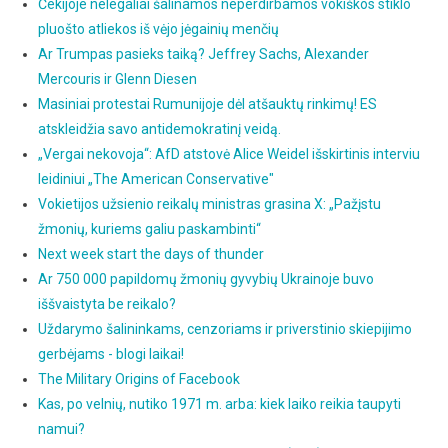
Čekijoje nelegaliai šalinamos neperdirbamos vokiškos stiklo
pluošto atliekos iš vėjo jėgainių menčių
Ar Trumpas pasieks taiką? Jeffrey Sachs, Alexander
Mercouris ir Glenn Diesen
Masiniai protestai Rumunijoje dėl atšauktų rinkimų! ES
atskleidžia savo antidemokratinį veidą.
„Vergai nekovoja“: AfD atstovė Alice Weidel išskirtinis interviu
leidiniui „The American Conservative"
Vokietijos užsienio reikalų ministras grasina X: „Pažįstu
žmonių, kuriems galiu paskambinti“
Next week start the days of thunder
Ar 750 000 papildomų žmonių gyvybių Ukrainoje buvo
iššvaistyta be reikalo?
Uždarymo šalininkams, cenzoriams ir priverstinio skiepijimo
gerbėjams - blogi laikai!
The Military Origins of Facebook
Kas, po velnių, nutiko 1971 m. arba: kiek laiko reikia taupyti
namui?