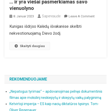
… ir yra viešai pasmerkiamas savo
vienuolyno
Sapereaude
On
8. Januar 2023
Leave A Comment
Vokietija:
Kunigas išdrįso Kalėdų išvakarėse skelbti
Kunigas
nekvestionuojamą Dievo žodį.
Skelbia
Biblinę
Tiesą…
Skaityti daugiau
…
Ir
Yra
Viešai
Pasmerkia
REKOMENDUOJAME
Savo
Vienuolyno
„Nepatogus tyrimas“ – apdovanojimas pelnęs dokumentinis
filmas apie mokslinį neskiepytų ir skiepytų vaikų palyginimą
Ketvirtoji imperija – ES kaip nacių diktatūros tęsinys. Tom-
Oliver Regenauer