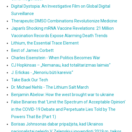
Digital Dystopia: An Investigative Film on Global Digital
Surveillance
Therapeutic DMSO Combinations Revolutionize Medicine
Japan’s Shocking mRNA Vaccine Revelations: 21 Million
Vaccination Records Expose Alarming Death Trends
Lithium, the Essential Trace Element
Best of James Corbett
Charles Eisenstein - When Politics Becomes War
CJ Hopkinsas – „Nemanau, kad totalitarizmas laimės“
J. Erlickas - „Nenoriu būti kareivis“
Take Back Our Tech
Dr. Michael Nehls - The Lithium Salt March
Benjamin Abelow: How the west brought war to ukraine
False Binaries that 'Limit the Spectrum of Acceptable Opinion'
in the COVID-19 Debate and Perpetuate Lies Told by The
Powers That Be (Part 1)
Borisas Johnsonas dabar pripažįsta, kad Ukrainos
nacionalistai neleido V. Zelenskiui įgyvendinti 2019 m. taikos