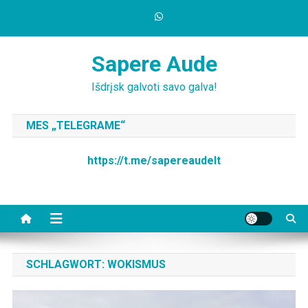
Skip
to
content
Sapere Aude
Išdrįsk galvoti savo galva!
MES „TELEGRAME“
https://t.me/sapereaudelt
SCHLAGWORT:
WOKISMUS