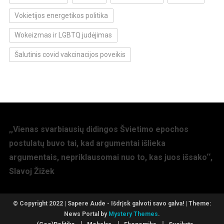
Vokietijos energetikos politika
Wokeizmas ir LGBTQ judėjimas
Šalutinis covid vakcinacijos poveikis
,,Vienas svarbiausių didingos Švietimo epochos
postulatų buvo tai, kad argumentai išlieka
argumentais, nepriklausomai nuo to, kas juos išsako‘‘,
Slavoj Žižek
© Copyright 2022 | Sapere Aude - Išdrįsk galvoti savo galva!
|
Theme:
News Portal by
Mystery Themes
.