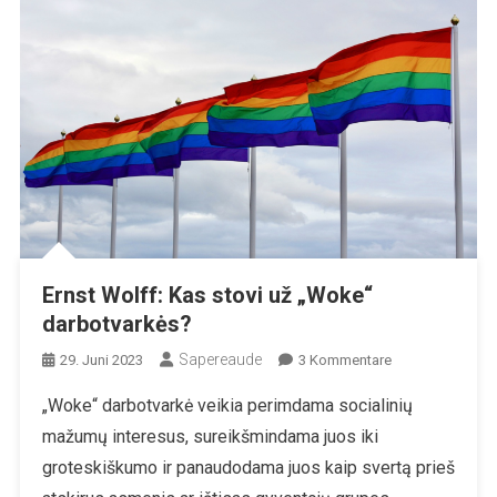
Ernst Wolff: Kas stovi už „Woke“
darbotvarkės?
Sapereaude
Zu
29. Juni 2023
3 Kommentare
Ernst
„Woke“ darbotvarkė veikia perimdama socialinių
Wolff:
mažumų interesus, sureikšmindama juos iki
Kas
Stovi
groteskiškumo ir panaudodama juos kaip svertą prieš
Už