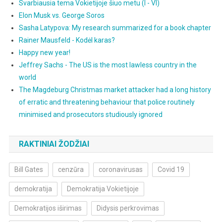
Svarbiausia tema Vokietijoje šiuo metu (I - VI)
Elon Musk vs. George Soros
Sasha Latypova: My research summarized for a book chapter
Rainer Mausfeld - Kodėl karas?
Happy new year!
Jeffrey Sachs - The US is the most lawless country in the
world
The Magdeburg Christmas market attacker had a long history
of erratic and threatening behaviour that police routinely
minimised and prosecutors studiously ignored
RAKTINIAI ŽODŽIAI
Bill Gates
cenzūra
coronavirusas
Covid 19
demokratija
Demokratija Vokietijoje
Demokratijos iširimas
Didysis perkrovimas