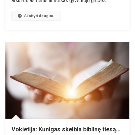
atskirus asmenis ar ištisas gyventojų grupes.
„Woke“
Darbotvarkės?
Skaityti daugiau
Vokietija: Kunigas skelbia biblinę tiesą…