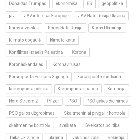
Donaldas Trumpas
ekonomika
ES
geopolitika
jav
JAV interesai Europoje
JAV Nato Rusija Ukraina
Karas ir verslas
Karas Nato Rusija
Karas Ukrainoje
Klimato apgaulė
klimato kaita
Konfliktas Izraelis Palestina
Korona
Koronaskandalas
Koronavirusas
Korumpuota Europos Sąjunga
korumpuota medicina
korumpuota politika
Korumpuota spauda
Korupcija
Nord Stream 2
Pfizer
PSO
PSO galios didinimas
PSO galios užgrobimas
Skaitmeniniai pinigai ir kontrolė
skaitmeninė kontrolė
sveikata
Sveikatos politika
Taika Ukrainoje
ukraina
vakcinos žala
vokietija