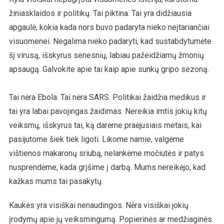
žiniasklaidos ir politikų. Tai piktina. Tai yra didžiausia
apgaulė, kokia kada nors buvo padaryta nieko neįtariančiai
visuomenei. Negalima nieko padaryti, kad sustabdytumėte
šį virusą, išskyrus senesnių, labiau pažeidžiamų žmonių
apsaugą. Galvokite apie tai kaip apie sunkų gripo sezoną.
Tai nėra Ebola. Tai nėra SARS. Politikai žaidžia medikus ir
tai yra labai pavojingas žaidimas. Nereikia imtis jokių kitų
veiksmų, išskyrus tai, ką darėme praėjusiais metais, kai
pasijutome šiek tiek ligoti. Likome namie, valgėme
vištienos makaronų sriubą, nelankėme močiutės ir patys
nusprendėme, kada grįšime į darbą. Mums nereikėjo, kad
kažkas mums tai pasakytų.
Kaukės yra visiškai nenaudingos. Nėra visiškai jokių
įrodymų apie jų veiksmingumą. Popierinės ar medžiaginės