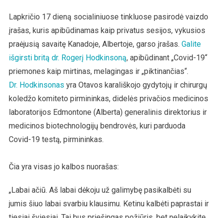
Įmonės
Medicino
Lapkričio 17 dieną socialiniuose tinkluose pasirodė vaizdo
Vadovas
įrašas, kuris apibūdinamas kaip privatus sesijos, vykusios
Vadina
praėjusią savaitę Kanadoje, Albertoje, garso įrašas.
Galite
Priemone
išgirsti britą dr. Rogerį Hodkinsoną
, apibūdinant „Covid-19“
„mirtinomi
Melaging
priemones kaip mirtinas, melagingas ir „piktinančias“.
Ir
Dr. Hodkinsonas
yra Otavos karališkojo gydytojų ir chirurgų
Piktinanč
koledžo komiteto pirmininkas, didelės privačios medicinos
laboratorijos Edmontone (Alberta) generalinis direktorius ir
medicinos biotechnologijų bendrovės, kuri parduoda
Covid-19 testą, pirmininkas.
Čia yra visas jo kalbos nuorašas:
„Labai ačiū. Aš labai dėkoju už galimybę pasikalbėti su
jumis šiuo labai svarbiu klausimu. Ketinu kalbėti paprastai ir
tiesiai šviesiai. Tai bus priešingas požiūris, bet nelaikykite