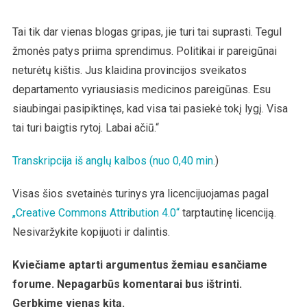
Tai tik dar vienas blogas gripas, jie turi tai suprasti. Tegul
žmonės patys priima sprendimus. Politikai ir pareigūnai
neturėtų kištis. Jus klaidina provincijos sveikatos
departamento vyriausiasis medicinos pareigūnas. Esu
siaubingai pasipiktinęs, kad visa tai pasiekė tokį lygį. Visa
tai turi baigtis rytoj. Labai ačiū.“
Transkripcija iš anglų kalbos (nuo 0,40 min.
)
Visas šios svetainės turinys yra licencijuojamas pagal
„Creative Commons Attribution 4.0“
tarptautinę licenciją.
Nesivaržykite kopijuoti ir dalintis.
Kviečiame aptarti argumentus žemiau esančiame
forume. Nepagarbūs komentarai bus ištrinti.
Gerbkime vienas kitą.