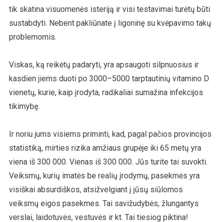
tik skatina visuomenės isteriją ir visi testavimai turėtų būti
sustabdyti. Nebent pakliūnate į ligoninę su kvėpavimo takų
problemomis.
Viskas, ką reikėtų padaryti, yra apsaugoti silpnuosius ir
kasdien jiems duoti po 3000–5000 tarptautinių vitamino D
vienetų, kurie, kaip įrodyta, radikaliai sumažina infekcijos
tikimybę.
Ir noriu jums visiems priminti, kad, pagal pačios provincijos
statistiką, mirties rizika amžiaus grupėje iki 65 metų yra
viena iš 300 000. Vienas iš 300 000. Jūs turite tai suvokti.
Veiksmų, kurių imatės be realių įrodymų, pasekmės yra
visiškai absurdiškos, atsižvelgiant į jūsų siūlomos
veiksmų eigos pasekmes. Tai savižudybės, žlungantys
verslai, laidotuvės, vestuvės ir kt. Tai tiesiog piktina!