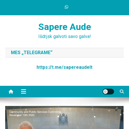
Skip
to
content
Sapere Aude
Išdrįsk galvoti savo galva!
MES „TELEGRAME“
https://t.me/sapereaudelt