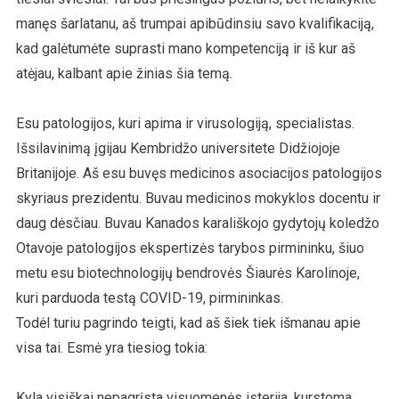
manęs šarlatanu, aš trumpai apibūdinsiu savo kvalifikaciją,
kad galėtumėte suprasti mano kompetenciją ir iš kur aš
atėjau, kalbant apie žinias šia temą.
Esu patologijos, kuri apima ir virusologiją, specialistas.
Išsilavinimą įgijau Kembridžo universitete Didžiojoje
Britanijoje. Aš esu buvęs medicinos asociacijos patologijos
skyriaus prezidentu. Buvau medicinos mokyklos docentu ir
daug dėsčiau. Buvau Kanados karališkojo gydytojų koledžo
Otavoje patologijos ekspertizės tarybos pirmininku, šiuo
metu esu biotechnologijų bendrovės Šiaurės Karolinoje,
kuri parduoda testą COVID-19, pirmininkas.
Todėl turiu pagrindo teigti, kad aš šiek tiek išmanau apie
visa tai. Esmė yra tiesiog tokia:
Kyla visiškai nepagrįsta visuomenės isterija, kurstoma