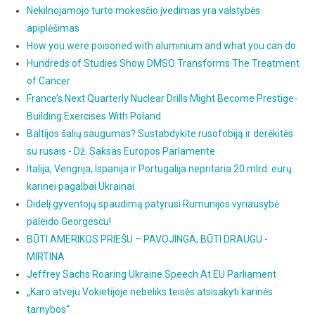
Nekilnojamojo turto mokesčio įvedimas yra valstybės
apiplėšimas
How you were poisoned with aluminium and what you can do
Hundreds of Studies Show DMSO Transforms The Treatment
of Cancer
France’s Next Quarterly Nuclear Drills Might Become Prestige-
Building Exercises With Poland
Baltijos šalių saugumas? Sustabdykite rusofobiją ir derėkitės
su rusais - Dž. Saksas Europos Parlamente
Italija, Vengrija, Ispanija ir Portugalija nepritaria 20 mlrd. eurų
karinei pagalbai Ukrainai
Didelį gyventojų spaudimą patyrusi Rumunijos vyriausybė
paleido Georgescu!
BŪTI AMERIKOS PRIEŠU – PAVOJINGA, BŪTI DRAUGU -
MIRTINA
Jeffrey Sachs Roaring Ukraine Speech At EU Parliament
„Karo atveju Vokietijoje nebeliks teisės atsisakyti karinės
tarnybos“