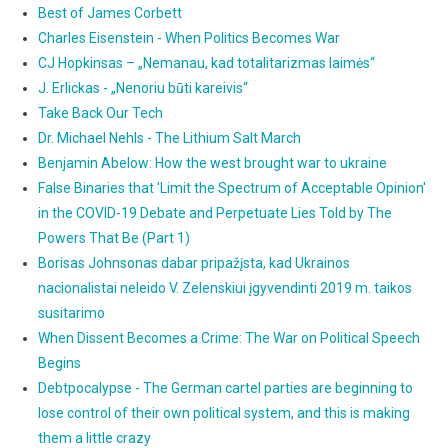
Best of James Corbett
Charles Eisenstein - When Politics Becomes War
CJ Hopkinsas – „Nemanau, kad totalitarizmas laimės“
J. Erlickas - „Nenoriu būti kareivis“
Take Back Our Tech
Dr. Michael Nehls - The Lithium Salt March
Benjamin Abelow: How the west brought war to ukraine
False Binaries that 'Limit the Spectrum of Acceptable Opinion'
in the COVID-19 Debate and Perpetuate Lies Told by The
Powers That Be (Part 1)
Borisas Johnsonas dabar pripažįsta, kad Ukrainos
nacionalistai neleido V. Zelenskiui įgyvendinti 2019 m. taikos
susitarimo
When Dissent Becomes a Crime: The War on Political Speech
Begins
Debtpocalypse - The German cartel parties are beginning to
lose control of their own political system, and this is making
them a little crazy