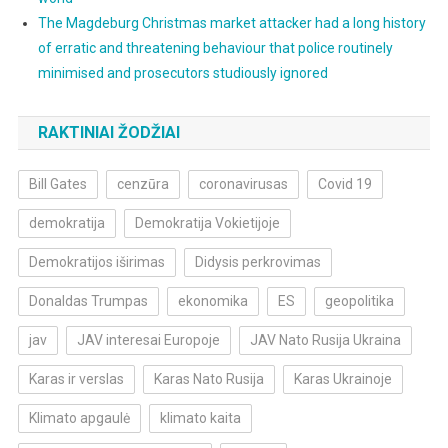
The Magdeburg Christmas market attacker had a long history
of erratic and threatening behaviour that police routinely
minimised and prosecutors studiously ignored
RAKTINIAI ŽODŽIAI
Bill Gates
cenzūra
coronavirusas
Covid 19
demokratija
Demokratija Vokietijoje
Demokratijos iširimas
Didysis perkrovimas
Donaldas Trumpas
ekonomika
ES
geopolitika
jav
JAV interesai Europoje
JAV Nato Rusija Ukraina
Karas ir verslas
Karas Nato Rusija
Karas Ukrainoje
Klimato apgaulė
klimato kaita