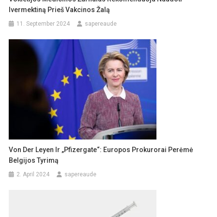
Ivermektiną Prieš Vakcinos Žalą
11. September 2024
sapereaude
Von Der Leyen Ir „Pfizergate“: Europos Prokurorai Perėmė
Belgijos Tyrimą
2. April 2024
sapereaude