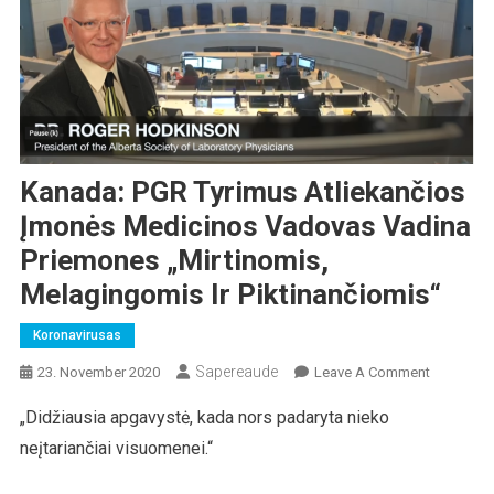
Kanada: PGR Tyrimus Atliekančios
Įmonės Medicinos Vadovas Vadina
Priemones „mirtinomis,
Melagingomis Ir Piktinančiomis“
Koronavirusas
Sapereaude
On
23. November 2020
Leave A Comment
Kanada:
„Didžiausia apgavystė, kada nors padaryta nieko
PGR
neįtariančiai visuomenei.“
Tyrimus
Atliekanč