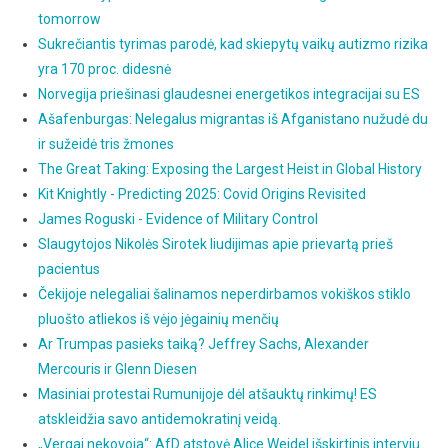
tomorrow
Sukrečiantis tyrimas parodė, kad skiepytų vaikų autizmo rizika
yra 170 proc. didesnė
Norvegija priešinasi glaudesnei energetikos integracijai su ES
Ašafenburgas: Nelegalus migrantas iš Afganistano nužudė du
ir sužeidė tris žmones
The Great Taking: Exposing the Largest Heist in Global History
Kit Knightly - Predicting 2025: Covid Origins Revisited
James Roguski - Evidence of Military Control
Slaugytojos Nikolės Sirotek liudijimas apie prievartą prieš
pacientus
Čekijoje nelegaliai šalinamos neperdirbamos vokiškos stiklo
pluošto atliekos iš vėjo jėgainių menčių
Ar Trumpas pasieks taiką? Jeffrey Sachs, Alexander
Mercouris ir Glenn Diesen
Masiniai protestai Rumunijoje dėl atšauktų rinkimų! ES
atskleidžia savo antidemokratinį veidą.
„Vergai nekovoja“: AfD atstovė Alice Weidel išskirtinis interviu