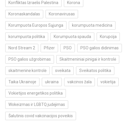
Konfliktas Izraelis Palestina
Korona
Koronaskandalas
Koronavirusas
Korumpuota Europos Sąjunga
korumpuota medicina
korumpuota politika
Korumpuota spauda
Korupcija
Nord Stream 2
Pfizer
PSO
PSO galios didinimas
PSO galios užgrobimas
Skaitmeniniai pinigai ir kontrolė
skaitmeninė kontrolė
sveikata
Sveikatos politika
Taika Ukrainoje
ukraina
vakcinos žala
vokietija
Vokietijos energetikos politika
Wokeizmas ir LGBTQ judėjimas
Šalutinis covid vakcinacijos poveikis