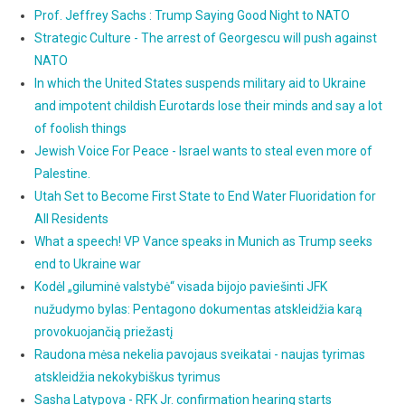
Prof. Jeffrey Sachs : Trump Saying Good Night to NATO
Strategic Culture - The arrest of Georgescu will push against
NATO
In which the United States suspends military aid to Ukraine
and impotent childish Eurotards lose their minds and say a lot
of foolish things
Jewish Voice For Peace - Israel wants to steal even more of
Palestine.
Utah Set to Become First State to End Water Fluoridation for
All Residents
What a speech! VP Vance speaks in Munich as Trump seeks
end to Ukraine war
Kodėl „giluminė valstybė“ visada bijojo paviešinti JFK
nužudymo bylas: Pentagono dokumentas atskleidžia karą
provokuojančią priežastį
Raudona mėsa nekelia pavojaus sveikatai - naujas tyrimas
atskleidžia nekokybiškus tyrimus
Sasha Latypova - RFK Jr. confirmation hearing starts