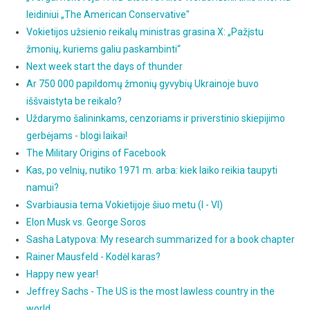
leidiniui „The American Conservative"
Vokietijos užsienio reikalų ministras grasina X: „Pažįstu
žmonių, kuriems galiu paskambinti“
Next week start the days of thunder
Ar 750 000 papildomų žmonių gyvybių Ukrainoje buvo
iššvaistyta be reikalo?
Uždarymo šalininkams, cenzoriams ir priverstinio skiepijimo
gerbėjams - blogi laikai!
The Military Origins of Facebook
Kas, po velnių, nutiko 1971 m. arba: kiek laiko reikia taupyti
namui?
Svarbiausia tema Vokietijoje šiuo metu (I - VI)
Elon Musk vs. George Soros
Sasha Latypova: My research summarized for a book chapter
Rainer Mausfeld - Kodėl karas?
Happy new year!
Jeffrey Sachs - The US is the most lawless country in the
world