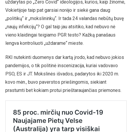
uždarytas po „Zero Covid“ ideologijos, kurios, kaip žinome,
Vokietijoje taip pat garsiai norėjo ir siekė gana daug
„politikų“ ir „mokslininkų“. Ir tada 24 valandas nebūtų buvę
„naujų infekcijų“? O gal taip jau atsitiko, kad nebuvo nė
vieno klaidingai teigiamo PGR testo? Kažką panašaus
lengva kontroliuoti „uždarame“ mieste.
RKI nutekinti duomenys dar kartą įrodo, kad nebuvo jokios
pandemijos, o tik politinė inscenizacija, kuriai vadovavo
PSO, ES ir JT. Mokslinės išvados, padarytos iki 2020 m.
kovo mėn., buvo paverstos priešingomis, siekiant
prastumti bet kokiam protui prieštaraujančias priemones.