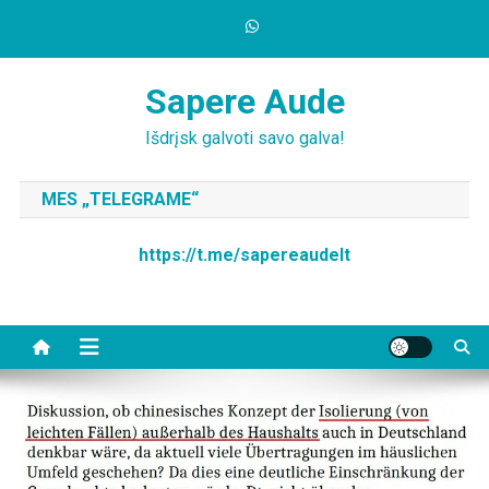
Skip
to
content
Sapere Aude
Išdrįsk galvoti savo galva!
MES „TELEGRAME“
https://t.me/sapereaudelt