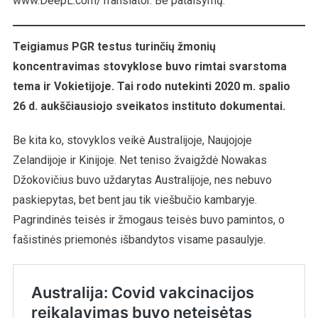
www.DeepL.com/Translator. Be pataisymų.
2020
M.
Internuoti
Teigiamus PGR testus turinčių žmonių
Sveikus
koncentravimas stovyklose buvo rimtai svarstoma
Žmones,
tema ir Vokietijoje. Tai rodo nutekinti 2020 m. spalio
Kurių
26 d. aukščiausiojo sveikatos instituto dokumentai.
PGR
Testas
Be kita ko, stovyklos veikė Australijoje, Naujojoje
Buvo
Teigiamasp
Zelandijoje ir Kinijoje. Net teniso žvaigždė Nowakas
Džokovičius buvo uždarytas Australijoje, nes nebuvo
paskiepytas, bet bent jau tik viešbučio kambaryje.
Pagrindinės teisės ir žmogaus teisės buvo pamintos, o
fašistinės priemonės išbandytos visame pasaulyje.