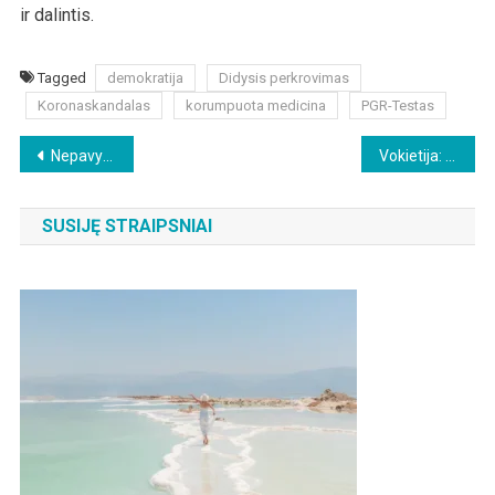
ir dalintis.
Tagged
demokratija
Didysis perkrovimas
Koronaskandalas
korumpuota medicina
PGR-Testas
Beitragsnavigation
Nepavykęs bandymas įvykdyti perversmą Venesueloje: parodykite protokolus!
Vokietija: Bundestago pirmininko pavaduotojas A. Kubicki ragina sveikatos apsaugos ministrą A. Lauterbachą atsistatydinti
SUSIJĘ STRAIPSNIAI