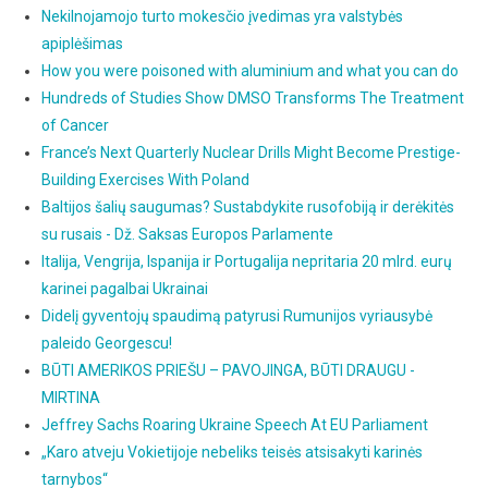
Nekilnojamojo turto mokesčio įvedimas yra valstybės
apiplėšimas
How you were poisoned with aluminium and what you can do
Hundreds of Studies Show DMSO Transforms The Treatment
of Cancer
France’s Next Quarterly Nuclear Drills Might Become Prestige-
Building Exercises With Poland
Baltijos šalių saugumas? Sustabdykite rusofobiją ir derėkitės
su rusais - Dž. Saksas Europos Parlamente
Italija, Vengrija, Ispanija ir Portugalija nepritaria 20 mlrd. eurų
karinei pagalbai Ukrainai
Didelį gyventojų spaudimą patyrusi Rumunijos vyriausybė
paleido Georgescu!
BŪTI AMERIKOS PRIEŠU – PAVOJINGA, BŪTI DRAUGU -
MIRTINA
Jeffrey Sachs Roaring Ukraine Speech At EU Parliament
„Karo atveju Vokietijoje nebeliks teisės atsisakyti karinės
tarnybos“