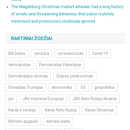
The Magdeburg Christmas market attacker had a long history
of erratic and threatening behaviour that police routinely
minimised and prosecutors studiously ignored
RAKTINIAI ŽODŽIAI
Bill Gates
cenzūra
coronavirusas
Covid 19
demokratija
Demokratija Vokietijoje
Demokratijos iširimas
Didysis perkrovimas
Donaldas Trumpas
ekonomika
ES
geopolitika
jav
JAV interesai Europoje
JAV Nato Rusija Ukraina
Karas ir verslas
Karas Nato Rusija
Karas Ukrainoje
Klimato apgaulė
klimato kaita