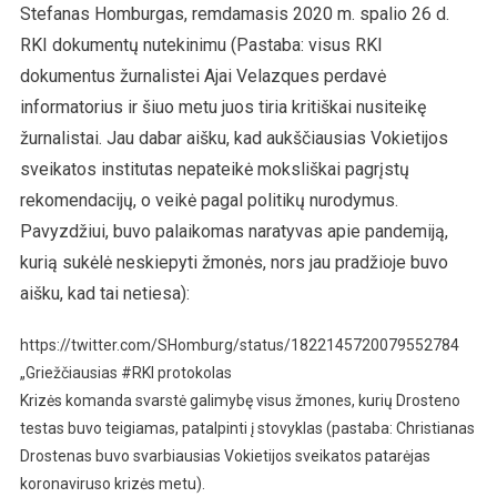
Stefanas Homburgas, remdamasis 2020 m. spalio 26 d.
RKI dokumentų nutekinimu (Pastaba: visus RKI
dokumentus žurnalistei Ajai Velazques perdavė
informatorius ir šiuo metu juos tiria kritiškai nusiteikę
žurnalistai. Jau dabar aišku, kad aukščiausias Vokietijos
sveikatos institutas nepateikė moksliškai pagrįstų
rekomendacijų, o veikė pagal politikų nurodymus.
Pavyzdžiui, buvo palaikomas naratyvas apie pandemiją,
kurią sukėlė neskiepyti žmonės, nors jau pradžioje buvo
aišku, kad tai netiesa):
https://twitter.com/SHomburg/status/1822145720079552784
„Griežčiausias #RKI protokolas
Krizės komanda svarstė galimybę visus žmones, kurių Drosteno
testas buvo teigiamas, patalpinti į stovyklas (pastaba: Christianas
Drostenas buvo svarbiausias Vokietijos sveikatos patarėjas
koronaviruso krizės metu).