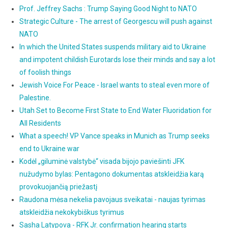
Prof. Jeffrey Sachs : Trump Saying Good Night to NATO
Strategic Culture - The arrest of Georgescu will push against
NATO
In which the United States suspends military aid to Ukraine
and impotent childish Eurotards lose their minds and say a lot
of foolish things
Jewish Voice For Peace - Israel wants to steal even more of
Palestine.
Utah Set to Become First State to End Water Fluoridation for
All Residents
What a speech! VP Vance speaks in Munich as Trump seeks
end to Ukraine war
Kodėl „giluminė valstybė“ visada bijojo paviešinti JFK
nužudymo bylas: Pentagono dokumentas atskleidžia karą
provokuojančią priežastį
Raudona mėsa nekelia pavojaus sveikatai - naujas tyrimas
atskleidžia nekokybiškus tyrimus
Sasha Latypova - RFK Jr. confirmation hearing starts