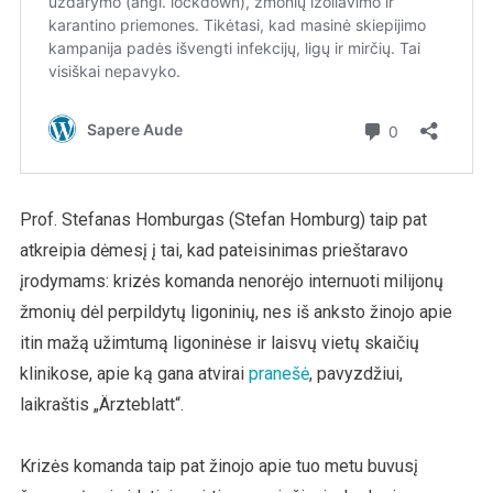
Prof. Stefanas Homburgas (Stefan Homburg) taip pat
atkreipia dėmesį į tai, kad pateisinimas prieštaravo
įrodymams: krizės komanda nenorėjo internuoti milijonų
žmonių dėl perpildytų ligoninių, nes iš anksto žinojo apie
itin mažą užimtumą ligoninėse ir laisvų vietų skaičių
klinikose, apie ką gana atvirai
pranešė
, pavyzdžiui,
laikraštis „Ärzteblatt“.
Krizės komanda taip pat žinojo apie tuo metu buvusį