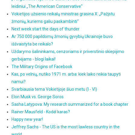
leidiniui „The American Conservative"
Vokietijos užsienio reikalų ministras grasina X: „Pažįstu
žmonių, kuriems galiu paskambinti“
Next week start the days of thunder
Ar 750 000 papildomų žmonių gyvybių Ukrainoje buvo
iššvaistyta be reikalo?
Uždarymo šalininkams, cenzoriams ir priverstinio skiepijimo
gerbėjams - blogi laikai!
The Military Origins of Facebook
Kas, po velnių, nutiko 1971 m. arba: kiek laiko reikia taupyti
namui?
Svarbiausia tema Vokietijoje šiuo metu (I - VI)
Elon Musk vs. George Soros
Sasha Latypova: My research summarized for a book chapter
Rainer Mausfeld - Kodėl karas?
Happy new year!
Jeffrey Sachs - The US is the most lawless country in the
world