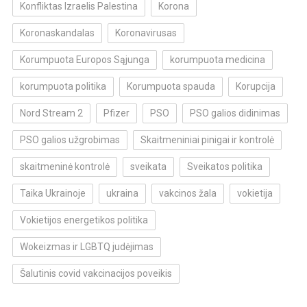
Konfliktas Izraelis Palestina
Korona
Koronaskandalas
Koronavirusas
Korumpuota Europos Sąjunga
korumpuota medicina
korumpuota politika
Korumpuota spauda
Korupcija
Nord Stream 2
Pfizer
PSO
PSO galios didinimas
PSO galios užgrobimas
Skaitmeniniai pinigai ir kontrolė
skaitmeninė kontrolė
sveikata
Sveikatos politika
Taika Ukrainoje
ukraina
vakcinos žala
vokietija
Vokietijos energetikos politika
Wokeizmas ir LGBTQ judėjimas
Šalutinis covid vakcinacijos poveikis