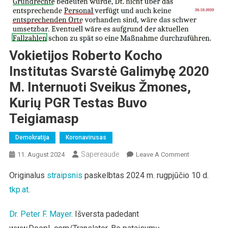
Vokietijos Roberto Kocho
Institutas Svarstė Galimybę 2020
M. Internuoti Sveikus Žmones,
Kurių PGR Testas Buvo
Teigiamasp
Demokratija
Koronavirusas
Sapereaude
On
11. August 2024
Leave A Comment
Vokietijos
Originalus
straipsnis
paskelbtas 2024 m. rugpjūčio 10 d.
Roberto
tkp.at
.
Kocho
Institutas
Svarstė
Dr. Peter F. Mayer
. Išversta padedant
Galimybę