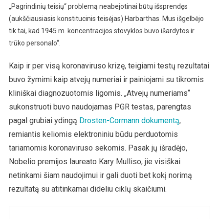
„Pagrindinių teisių“ problemą neabejotinai būtų išsprendęs
(aukščiausiasis konstitucinis teisėjas) Harbarthas. Mus išgelbėjo
tik tai, kad 1945 m. koncentracijos stovyklos buvo išardytos ir
trūko personalo“.
Kaip ir per visą koronaviruso krizę, teigiami testų rezultatai
buvo žymimi kaip atvejų numeriai ir painiojami su tikromis
kliniškai diagnozuotomis ligomis. „Atvejų numeriams“
sukonstruoti buvo naudojamas PGR testas, parengtas
pagal grubiai ydingą
Drosten-Cormann dokumentą
,
remiantis keliomis elektroniniu būdu perduotomis
tariamomis koronaviruso sekomis. Pasak jų išradėjo,
Nobelio premijos laureato Kary Mulliso, jie visiškai
netinkami šiam naudojimui ir gali duoti bet kokį norimą
rezultatą su atitinkamai dideliu ciklų skaičiumi.