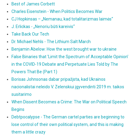
Best of James Corbett
Charles Eisenstein - When Politics Becomes War
CJ Hopkinsas – „Nemanau, kad totalitarizmas laimės“
J. Erlickas - „Nenoriu būti kareivis“
Take Back Our Tech
Dr. Michael Nehls - The Lithium Salt March
Benjamin Abelow: How the west brought war to ukraine
False Binaries that 'Limit the Spectrum of Acceptable Opinion'
in the COVID-19 Debate and Perpetuate Lies Told by The
Powers That Be (Part 1)
Borisas Johnsonas dabar pripažįsta, kad Ukrainos
nacionalistai neleido V. Zelenskiui įgyvendinti 2019 m. taikos
susitarimo
When Dissent Becomes a Crime: The War on Political Speech
Begins
Debtpocalypse - The German cartel parties are beginning to
lose control of their own political system, and this is making
them a little crazy