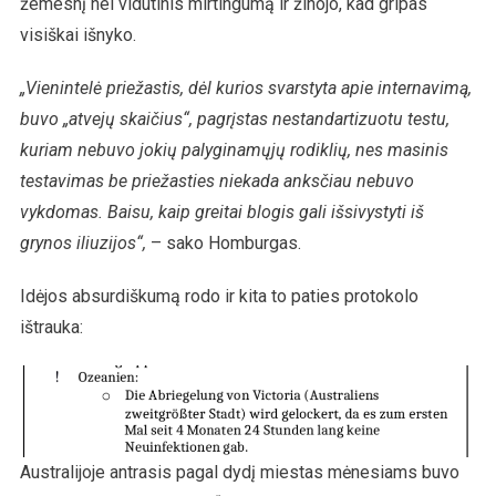
žemesnį nei vidutinis mirtingumą ir žinojo, kad gripas
visiškai išnyko.
„Vienintelė priežastis, dėl kurios svarstyta apie internavimą,
buvo „atvejų skaičius“, pagrįstas nestandartizuotu testu,
kuriam nebuvo jokių palyginamųjų rodiklių, nes masinis
testavimas be priežasties niekada anksčiau nebuvo
vykdomas. Baisu, kaip greitai blogis gali išsivystyti iš
grynos iliuzijos“,
– sako Homburgas.
Idėjos absurdiškumą rodo ir kita to paties protokolo
ištrauka:
Australijoje antrasis pagal dydį miestas mėnesiams buvo