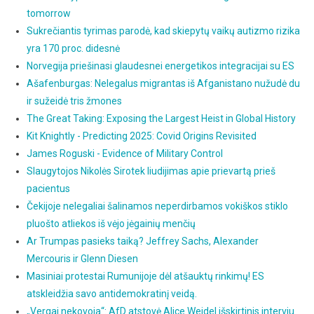
tomorrow
Sukrečiantis tyrimas parodė, kad skiepytų vaikų autizmo rizika
yra 170 proc. didesnė
Norvegija priešinasi glaudesnei energetikos integracijai su ES
Ašafenburgas: Nelegalus migrantas iš Afganistano nužudė du
ir sužeidė tris žmones
The Great Taking: Exposing the Largest Heist in Global History
Kit Knightly - Predicting 2025: Covid Origins Revisited
James Roguski - Evidence of Military Control
Slaugytojos Nikolės Sirotek liudijimas apie prievartą prieš
pacientus
Čekijoje nelegaliai šalinamos neperdirbamos vokiškos stiklo
pluošto atliekos iš vėjo jėgainių menčių
Ar Trumpas pasieks taiką? Jeffrey Sachs, Alexander
Mercouris ir Glenn Diesen
Masiniai protestai Rumunijoje dėl atšauktų rinkimų! ES
atskleidžia savo antidemokratinį veidą.
„Vergai nekovoja“: AfD atstovė Alice Weidel išskirtinis interviu