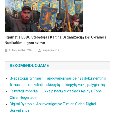
Ilgametis ESBO Stebėtojas Kaltina Organizaciją Dėl Ukrainos
Nusikaltimų Ignoravimo
1. November 2025
sapereaude
REKOMENDUOJAME
„Nepatogus tyrimas“ – apdovanojimas pelnęs dokumentinis
filmas apie mokslinį neskiepytų ir skiepytų vaikų palyginimą
Ketvirtoji imperija – ES kaip nacių diktatūros tęsinys. Tom-
Oliver Regenauer
Digital Dystopia: An Investigative Film on Global Digital
Surveillance