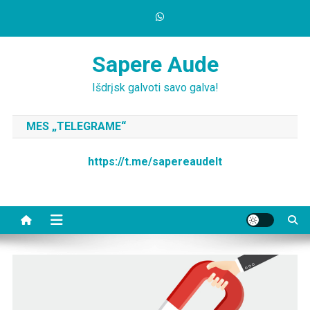
Skip
to
content
Sapere Aude
Išdrįsk galvoti savo galva!
MES „TELEGRAME“
https://t.me/sapereaudelt