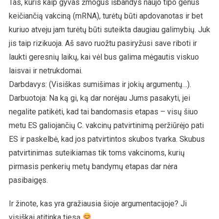
Tas, kuris kaip gyvas žmogus išbandys naujo tipo genus
keičiančią vakciną (mRNA), turėtų būti apdovanotas ir bet
kuriuo atveju jam turėtų būti suteikta daugiau galimybių. Juk
jis taip rizikuoja. Aš savo ruožtu pasiryžusi save riboti ir
laukti geresnių laikų, kai vėl bus galima mėgautis viskuo
laisvai ir netrukdomai.
Darbdavys: (Visiškas sumišimas ir jokių argumentų…).
Darbuotoja: Na ką gi, ką dar norėjau Jums pasakyti, jei
negalite patikėti, kad tai bandomasis etapas – visų šiuo
metu ES galiojančių C. vakcinų patvirtinimą peržiūrėjo pati
ES ir paskelbė, kad jos patvirtintos skubos tvarka. Skubus
patvirtinimas suteikiamas tik toms vakcinoms, kurių
pirmasis penkerių metų bandymų etapas dar nėra
pasibaigęs.
Ir žinote, kas yra gražiausia šioje argumentacijoje? Ji
visiškai atitinka tiesą