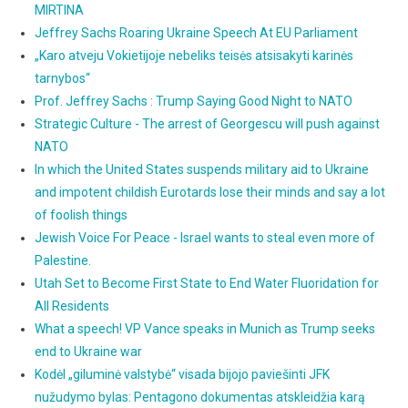
MIRTINA
Jeffrey Sachs Roaring Ukraine Speech At EU Parliament
„Karo atveju Vokietijoje nebeliks teisės atsisakyti karinės
tarnybos“
Prof. Jeffrey Sachs : Trump Saying Good Night to NATO
Strategic Culture - The arrest of Georgescu will push against
NATO
In which the United States suspends military aid to Ukraine
and impotent childish Eurotards lose their minds and say a lot
of foolish things
Jewish Voice For Peace - Israel wants to steal even more of
Palestine.
Utah Set to Become First State to End Water Fluoridation for
All Residents
What a speech! VP Vance speaks in Munich as Trump seeks
end to Ukraine war
Kodėl „giluminė valstybė“ visada bijojo paviešinti JFK
nužudymo bylas: Pentagono dokumentas atskleidžia karą