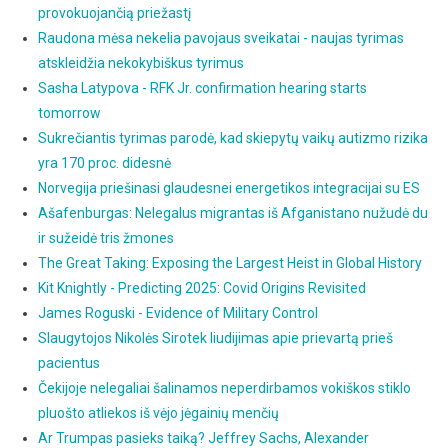
provokuojančią priežastį
Raudona mėsa nekelia pavojaus sveikatai - naujas tyrimas
atskleidžia nekokybiškus tyrimus
Sasha Latypova - RFK Jr. confirmation hearing starts
tomorrow
Sukrečiantis tyrimas parodė, kad skiepytų vaikų autizmo rizika
yra 170 proc. didesnė
Norvegija priešinasi glaudesnei energetikos integracijai su ES
Ašafenburgas: Nelegalus migrantas iš Afganistano nužudė du
ir sužeidė tris žmones
The Great Taking: Exposing the Largest Heist in Global History
Kit Knightly - Predicting 2025: Covid Origins Revisited
James Roguski - Evidence of Military Control
Slaugytojos Nikolės Sirotek liudijimas apie prievartą prieš
pacientus
Čekijoje nelegaliai šalinamos neperdirbamos vokiškos stiklo
pluošto atliekos iš vėjo jėgainių menčių
Ar Trumpas pasieks taiką? Jeffrey Sachs, Alexander