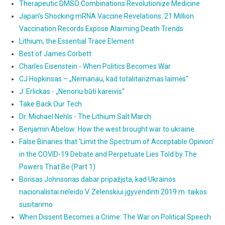
Therapeutic DMSO Combinations Revolutionize Medicine
Japan’s Shocking mRNA Vaccine Revelations: 21 Million
Vaccination Records Expose Alarming Death Trends
Lithium, the Essential Trace Element
Best of James Corbett
Charles Eisenstein - When Politics Becomes War
CJ Hopkinsas – „Nemanau, kad totalitarizmas laimės“
J. Erlickas - „Nenoriu būti kareivis“
Take Back Our Tech
Dr. Michael Nehls - The Lithium Salt March
Benjamin Abelow: How the west brought war to ukraine
False Binaries that 'Limit the Spectrum of Acceptable Opinion'
in the COVID-19 Debate and Perpetuate Lies Told by The
Powers That Be (Part 1)
Borisas Johnsonas dabar pripažįsta, kad Ukrainos
nacionalistai neleido V. Zelenskiui įgyvendinti 2019 m. taikos
susitarimo
When Dissent Becomes a Crime: The War on Political Speech