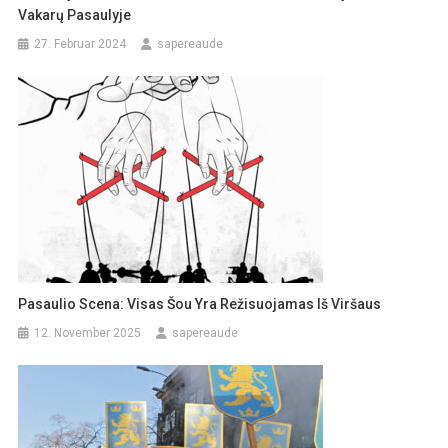
Vakarų Pasaulyje
27. Februar 2024
sapereaude
Pasaulio Scena: Visas Šou Yra Režisuojamas Iš Viršaus
12. November 2025
sapereaude