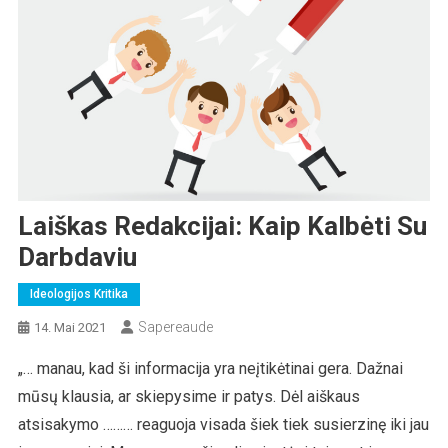
Laiškas Redakcijai: Kaip Kalbėti Su
Darbdaviu
Ideologijos Kritika
Sapereaude
14. Mai 2021
„… manau, kad ši informacija yra neįtikėtinai gera. Dažnai
mūsų klausia, ar skiepysime ir patys. Dėl aiškaus
atsisakymo ……… reaguoja visada šiek tiek susierzinę iki jau