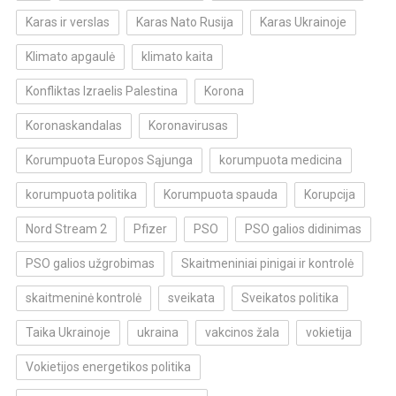
Karas ir verslas
Karas Nato Rusija
Karas Ukrainoje
Klimato apgaulė
klimato kaita
Konfliktas Izraelis Palestina
Korona
Koronaskandalas
Koronavirusas
Korumpuota Europos Sąjunga
korumpuota medicina
korumpuota politika
Korumpuota spauda
Korupcija
Nord Stream 2
Pfizer
PSO
PSO galios didinimas
PSO galios užgrobimas
Skaitmeniniai pinigai ir kontrolė
skaitmeninė kontrolė
sveikata
Sveikatos politika
Taika Ukrainoje
ukraina
vakcinos žala
vokietija
Vokietijos energetikos politika