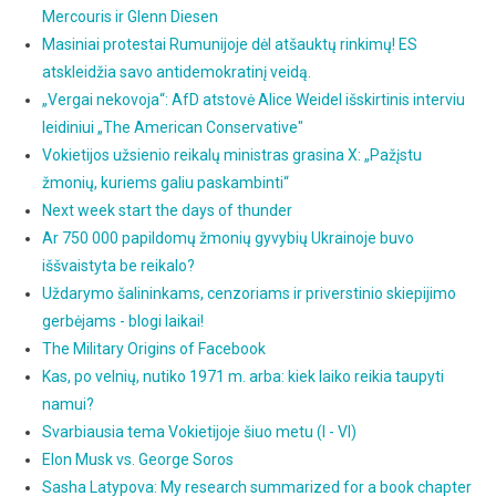
Mercouris ir Glenn Diesen
Masiniai protestai Rumunijoje dėl atšauktų rinkimų! ES
atskleidžia savo antidemokratinį veidą.
„Vergai nekovoja“: AfD atstovė Alice Weidel išskirtinis interviu
leidiniui „The American Conservative"
Vokietijos užsienio reikalų ministras grasina X: „Pažįstu
žmonių, kuriems galiu paskambinti“
Next week start the days of thunder
Ar 750 000 papildomų žmonių gyvybių Ukrainoje buvo
iššvaistyta be reikalo?
Uždarymo šalininkams, cenzoriams ir priverstinio skiepijimo
gerbėjams - blogi laikai!
The Military Origins of Facebook
Kas, po velnių, nutiko 1971 m. arba: kiek laiko reikia taupyti
namui?
Svarbiausia tema Vokietijoje šiuo metu (I - VI)
Elon Musk vs. George Soros
Sasha Latypova: My research summarized for a book chapter