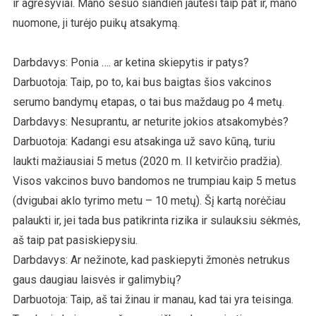
ir agresyviai. Mano sesuo šiandien jautėsi taip pat ir, mano
nuomone, ji turėjo puikų atsakymą.
Darbdavys: Ponia …. ar ketina skiepytis ir patys?
Darbuotoja: Taip, po to, kai bus baigtas šios vakcinos
serumo bandymų etapas, o tai bus maždaug po 4 metų.
Darbdavys: Nesuprantu, ar neturite jokios atsakomybės?
Darbuotoja: Kadangi esu atsakinga už savo kūną, turiu
laukti mažiausiai 5 metus (2020 m. II ketvirčio pradžia).
Visos vakcinos buvo bandomos ne trumpiau kaip 5 metus
(dvigubai aklo tyrimo metu – 10 metų). Šį kartą norėčiau
palaukti ir, jei tada bus patikrinta rizika ir sulauksiu sėkmės,
aš taip pat pasiskiepysiu.
Darbdavys: Ar nežinote, kad paskiepyti žmonės netrukus
gaus daugiau laisvės ir galimybių?
Darbuotoja: Taip, aš tai žinau ir manau, kad tai yra teisinga.