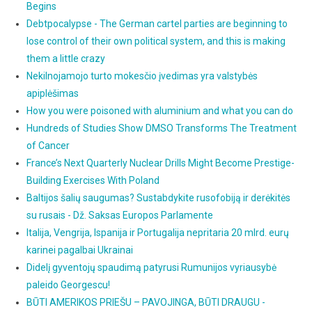
Begins
Debtpocalypse - The German cartel parties are beginning to
lose control of their own political system, and this is making
them a little crazy
Nekilnojamojo turto mokesčio įvedimas yra valstybės
apiplėšimas
How you were poisoned with aluminium and what you can do
Hundreds of Studies Show DMSO Transforms The Treatment
of Cancer
France’s Next Quarterly Nuclear Drills Might Become Prestige-
Building Exercises With Poland
Baltijos šalių saugumas? Sustabdykite rusofobiją ir derėkitės
su rusais - Dž. Saksas Europos Parlamente
Italija, Vengrija, Ispanija ir Portugalija nepritaria 20 mlrd. eurų
karinei pagalbai Ukrainai
Didelį gyventojų spaudimą patyrusi Rumunijos vyriausybė
paleido Georgescu!
BŪTI AMERIKOS PRIEŠU – PAVOJINGA, BŪTI DRAUGU -