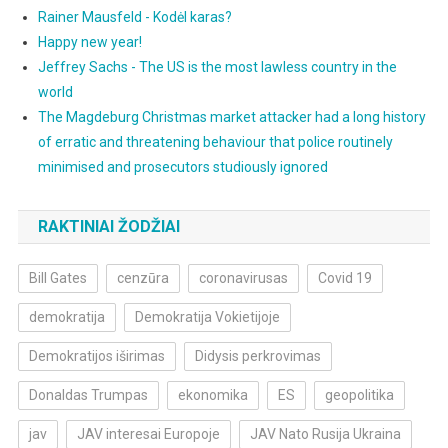
Rainer Mausfeld - Kodėl karas?
Happy new year!
Jeffrey Sachs - The US is the most lawless country in the
world
The Magdeburg Christmas market attacker had a long history
of erratic and threatening behaviour that police routinely
minimised and prosecutors studiously ignored
RAKTINIAI ŽODŽIAI
Bill Gates
cenzūra
coronavirusas
Covid 19
demokratija
Demokratija Vokietijoje
Demokratijos iširimas
Didysis perkrovimas
Donaldas Trumpas
ekonomika
ES
geopolitika
jav
JAV interesai Europoje
JAV Nato Rusija Ukraina