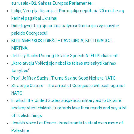
su rusais - Dž. Saksas Europos Parlamente
Italija, Vengrija, Ispanija ir Portugalija nepritaria 20 mlrd. eurų
karinei pagalbai Ukrainai
Didelį gyventojų spaudimą patyrusi Rumunijos vyriausybė
paleido Georgescu!
BŪTI AMERIKOS PRIEŠU – PAVOJINGA, BŪTI DRAUGU -
MIRTINA
Jeffrey Sachs Roaring Ukraine Speech At EU Parliament
„Karo atveju Vokietijoje nebeliks teisės atsisakyti karinės
tarnybos“
Prof. Jeffrey Sachs : Trump Saying Good Night to NATO
Strategic Culture - The arrest of Georgescu will push against
NATO
In which the United States suspends military aid to Ukraine
and impotent childish Eurotards lose their minds and say a lot
of foolish things
Jewish Voice For Peace - Israel wants to steal even more of
Palestine.