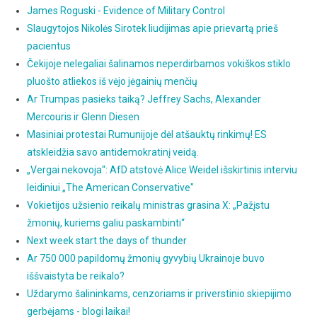
James Roguski - Evidence of Military Control
Slaugytojos Nikolės Sirotek liudijimas apie prievartą prieš
pacientus
Čekijoje nelegaliai šalinamos neperdirbamos vokiškos stiklo
pluošto atliekos iš vėjo jėgainių menčių
Ar Trumpas pasieks taiką? Jeffrey Sachs, Alexander
Mercouris ir Glenn Diesen
Masiniai protestai Rumunijoje dėl atšauktų rinkimų! ES
atskleidžia savo antidemokratinį veidą.
„Vergai nekovoja“: AfD atstovė Alice Weidel išskirtinis interviu
leidiniui „The American Conservative"
Vokietijos užsienio reikalų ministras grasina X: „Pažįstu
žmonių, kuriems galiu paskambinti“
Next week start the days of thunder
Ar 750 000 papildomų žmonių gyvybių Ukrainoje buvo
iššvaistyta be reikalo?
Uždarymo šalininkams, cenzoriams ir priverstinio skiepijimo
gerbėjams - blogi laikai!