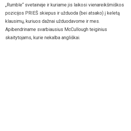
„Rumble“ svetainėje ir kuriame jis laikosi vienareikšmiškos
pozicijos PRIEŠ skiepus ir užduoda (bei atsako) į keletą
klausimų, kuriuos dažnai užduodavome ir mes.
Apibendriname svarbiausius McCullough teiginius
skaitytojams, kurie nekalba angliškai.