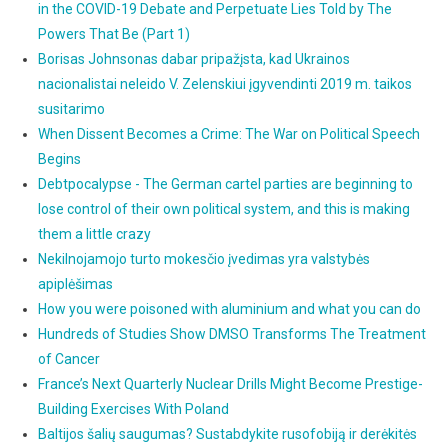
in the COVID-19 Debate and Perpetuate Lies Told by The
Powers That Be (Part 1)
Borisas Johnsonas dabar pripažįsta, kad Ukrainos
nacionalistai neleido V. Zelenskiui įgyvendinti 2019 m. taikos
susitarimo
When Dissent Becomes a Crime: The War on Political Speech
Begins
Debtpocalypse - The German cartel parties are beginning to
lose control of their own political system, and this is making
them a little crazy
Nekilnojamojo turto mokesčio įvedimas yra valstybės
apiplėšimas
How you were poisoned with aluminium and what you can do
Hundreds of Studies Show DMSO Transforms The Treatment
of Cancer
France’s Next Quarterly Nuclear Drills Might Become Prestige-
Building Exercises With Poland
Baltijos šalių saugumas? Sustabdykite rusofobiją ir derėkitės