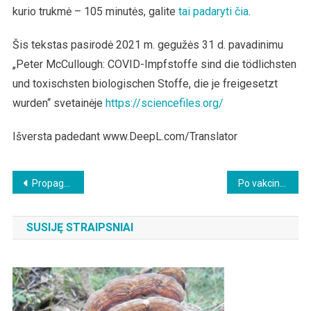
kurio trukmė – 105 minutės, galite
tai padaryti čia
.
Šis tekstas pasirodė 2021 m. gegužės 31 d. pavadinimu
„Peter McCullough: COVID-Impfstoffe sind die tödlichsten
und toxischsten biologischen Stoffe, die je freigesetzt
wurden“ svetainėje
https://sciencefiles.org/
Išversta padedant www.DeepL.com/Translator
Beitragsnavigation
Propagandos pradžiamokslis: Baimė Nužudo Sveiką Protą
Po vakcinacijos vakcinos ir spyglių baltymai patenka į daugelį organų
SUSIJĘ STRAIPSNIAI