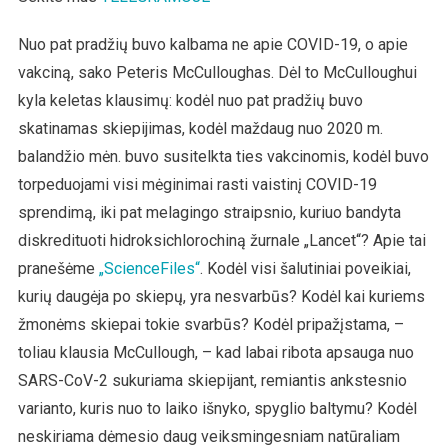
Nuo pat pradžių buvo kalbama ne apie COVID-19, o apie
vakciną, sako Peteris McCulloughas. Dėl to McCulloughui
kyla keletas klausimų: kodėl nuo pat pradžių buvo
skatinamas skiepijimas, kodėl maždaug nuo 2020 m.
balandžio mėn. buvo susitelkta ties vakcinomis, kodėl buvo
torpeduojami visi mėginimai rasti vaistinį COVID-19
sprendimą, iki pat melagingo straipsnio, kuriuo bandyta
diskredituoti hidroksichlorochiną žurnale „Lancet“? Apie tai
pranešėme
„ScienceFiles“
. Kodėl visi šalutiniai poveikiai,
kurių daugėja po skiepų, yra nesvarbūs? Kodėl kai kuriems
žmonėms skiepai tokie svarbūs? Kodėl pripažįstama, –
toliau klausia McCullough, – kad labai ribota apsauga nuo
SARS-CoV-2 sukuriama skiepijant, remiantis ankstesnio
varianto, kuris nuo to laiko išnyko, spyglio baltymu? Kodėl
neskiriama dėmesio daug veiksmingesniam natūraliam