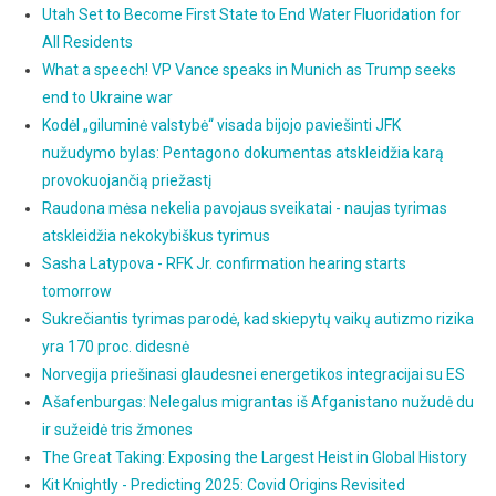
Utah Set to Become First State to End Water Fluoridation for
All Residents
What a speech! VP Vance speaks in Munich as Trump seeks
end to Ukraine war
Kodėl „giluminė valstybė“ visada bijojo paviešinti JFK
nužudymo bylas: Pentagono dokumentas atskleidžia karą
provokuojančią priežastį
Raudona mėsa nekelia pavojaus sveikatai - naujas tyrimas
atskleidžia nekokybiškus tyrimus
Sasha Latypova - RFK Jr. confirmation hearing starts
tomorrow
Sukrečiantis tyrimas parodė, kad skiepytų vaikų autizmo rizika
yra 170 proc. didesnė
Norvegija priešinasi glaudesnei energetikos integracijai su ES
Ašafenburgas: Nelegalus migrantas iš Afganistano nužudė du
ir sužeidė tris žmones
The Great Taking: Exposing the Largest Heist in Global History
Kit Knightly - Predicting 2025: Covid Origins Revisited