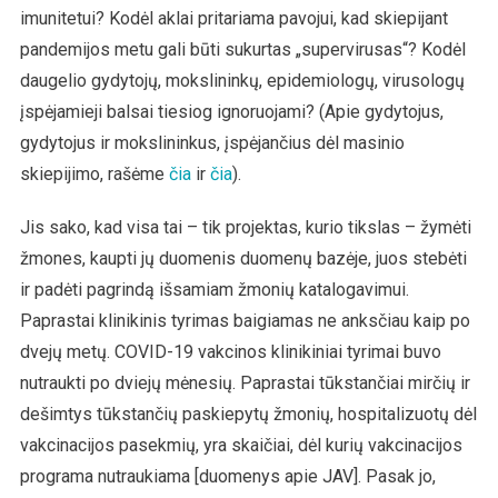
imunitetui? Kodėl aklai pritariama pavojui, kad skiepijant
pandemijos metu gali būti sukurtas „supervirusas“? Kodėl
daugelio gydytojų, mokslininkų, epidemiologų, virusologų
įspėjamieji balsai tiesiog ignoruojami? (Apie gydytojus,
gydytojus ir mokslininkus, įspėjančius dėl masinio
skiepijimo, rašėme
čia
ir
čia
).
Jis sako, kad visa tai – tik projektas, kurio tikslas – žymėti
žmones, kaupti jų duomenis duomenų bazėje, juos stebėti
ir padėti pagrindą išsamiam žmonių katalogavimui.
Paprastai klinikinis tyrimas baigiamas ne anksčiau kaip po
dvejų metų. COVID-19 vakcinos klinikiniai tyrimai buvo
nutraukti po dviejų mėnesių. Paprastai tūkstančiai mirčių ir
dešimtys tūkstančių paskiepytų žmonių, hospitalizuotų dėl
vakcinacijos pasekmių, yra skaičiai, dėl kurių vakcinacijos
programa nutraukiama [duomenys apie JAV]. Pasak jo,