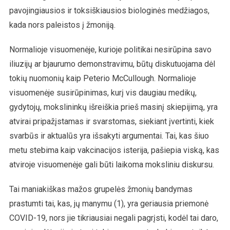
pavojingiausios ir toksiškiausios biologinės medžiagos,
kada nors paleistos į žmoniją.
Normalioje visuomenėje, kurioje politikai nesirūpina savo
iliuzijų ar bjaurumo demonstravimu, būtų diskutuojama dėl
tokių nuomonių kaip Peterio McCullough. Normalioje
visuomenėje susirūpinimas, kurį vis daugiau medikų,
gydytojų, mokslininkų išreiškia prieš masinį skiepijimą, yra
atvirai pripažįstamas ir svarstomas, siekiant įvertinti, kiek
svarbūs ir aktualūs yra išsakyti argumentai. Tai, kas šiuo
metu stebima kaip vakcinacijos isterija, pašiepia viską, kas
atviroje visuomenėje gali būti laikoma moksliniu diskursu.
Tai maniakiškas mažos grupelės žmonių bandymas
prastumti tai, kas, jų manymu (1), yra geriausia priemonė
COVID-19, nors jie tikriausiai negali pagrįsti, kodėl tai daro,