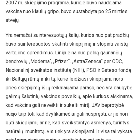
2007 m. skiepijimo programa, kurioje buvo naudojama
vakcina nuo kiaulių gripo, buvo sustabdyta po 25 mirties
atvejų.
Yra nemažai suinteresuotųjų šalių, kurios nuo pat pradžių
buvo suinteresuotos skatinti skiepijimą ir slopinti vaistų
vartojimo sprendimus. Linija eina nuo pelną gaunančių
bendrovių „Moderna“, „Pfizer“, „AstraZeneca“ per CDC,
Nacionalinį sveikatos institutą (NIH), PSO ir Gateso fondą
iki Baltųjų rūmų ir iki tų, kurie leidžiasi skiepijami, nors
prieš skiepijimą iš jų reikalaujama parašo, nes yra daugybė
galimų šalutinių vakcinos poveikių, apie kuriuos aiškinama,
kad vakcina gali neveikti ir sukelti mirtį. JAV beprotybė
nuėjo taip toli, kad dvylikamečiai gali nuspręsti, ar jie nori
būti skiepijami, ar ne, kad sveikstantys asmenys, turintys
natūralų imunitetą, vis tiek yra skiepijami. Ir visa tai vyksta