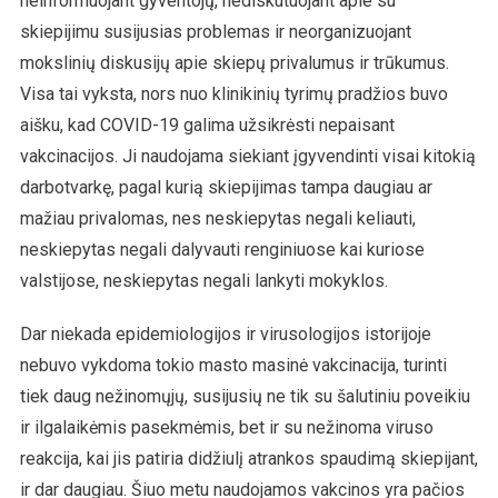
neinformuojant gyventojų, nediskutuojant apie su
skiepijimu susijusias problemas ir neorganizuojant
mokslinių diskusijų apie skiepų privalumus ir trūkumus.
Visa tai vyksta, nors nuo klinikinių tyrimų pradžios buvo
aišku, kad COVID-19 galima užsikrėsti nepaisant
vakcinacijos. Ji naudojama siekiant įgyvendinti visai kitokią
darbotvarkę, pagal kurią skiepijimas tampa daugiau ar
mažiau privalomas, nes neskiepytas negali keliauti,
neskiepytas negali dalyvauti renginiuose kai kuriose
valstijose, neskiepytas negali lankyti mokyklos.
Dar niekada epidemiologijos ir virusologijos istorijoje
nebuvo vykdoma tokio masto masinė vakcinacija, turinti
tiek daug nežinomųjų, susijusių ne tik su šalutiniu poveikiu
ir ilgalaikėmis pasekmėmis, bet ir su nežinoma viruso
reakcija, kai jis patiria didžiulį atrankos spaudimą skiepijant,
ir dar daugiau. Šiuo metu naudojamos vakcinos yra pačios