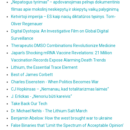
„Nepatogus tyrimas“ – apdovanojimas pelnęs dokumentinis
filmas apie mokslinį neskiepytų ir skiepytų vaikų palyginimą
Ketvirtoji imperija – ES kaip nacių diktatūros tęsinys. Tom-
Oliver Regenauer
Digital Dystopia: An Investigative Film on Global Digital
Surveillance
Therapeutic DMSO Combinations Revolutionize Medicine
Japan’s Shocking mRNA Vaccine Revelations: 21 Million
Vaccination Records Expose Alarming Death Trends
Lithium, the Essential Trace Element
Best of James Corbett
Charles Eisenstein - When Politics Becomes War
CJ Hopkinsas – „Nemanau, kad totalitarizmas laimės“
J. Erlickas - „Nenoriu būti kareivis“
Take Back Our Tech
Dr. Michael Nehls - The Lithium Salt March
Benjamin Abelow: How the west brought war to ukraine
False Binaries that 'Limit the Spectrum of Acceptable Opinion'