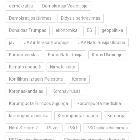
demokratija
Demokratija Vokietijoje
Demokratijos iširimas
Didysis perkrovimas
Donaldas Trumpas
ekonomika
ES
geopolitika
jav
JAV interesai Europoje
JAV Nato Rusija Ukraina
Karas ir verslas
Karas Nato Rusija
Karas Ukrainoje
Klimato apgaulė
klimato kaita
Konfliktas Izraelis Palestina
Korona
Koronaskandalas
Koronavirusas
Korumpuota Europos Sąjunga
korumpuota medicina
korumpuota politika
Korumpuota spauda
Korupcija
Nord Stream 2
Pfizer
PSO
PSO galios didinimas
PSO galios užgrobimas
Skaitmeniniai pinigai ir kontrolė