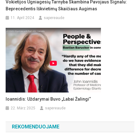
Vokietijos Ugniagesių Tarnyba Skambina Pavojaus Signalu:
Beprecedentis Iškvietimų Skaičiaus Augimas
11. April 2024
sapereaude
Ioannidis: Uždarymai Buvo „labai Žalingi“
22. März 2025
sapereaude
REKOMENDUOJAME