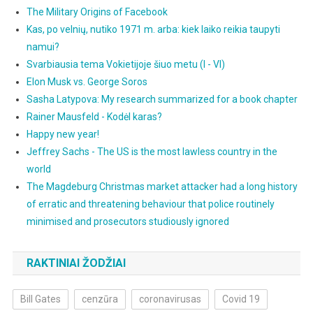
The Military Origins of Facebook
Kas, po velnių, nutiko 1971 m. arba: kiek laiko reikia taupyti
namui?
Svarbiausia tema Vokietijoje šiuo metu (I - VI)
Elon Musk vs. George Soros
Sasha Latypova: My research summarized for a book chapter
Rainer Mausfeld - Kodėl karas?
Happy new year!
Jeffrey Sachs - The US is the most lawless country in the
world
The Magdeburg Christmas market attacker had a long history
of erratic and threatening behaviour that police routinely
minimised and prosecutors studiously ignored
RAKTINIAI ŽODŽIAI
Bill Gates
cenzūra
coronavirusas
Covid 19