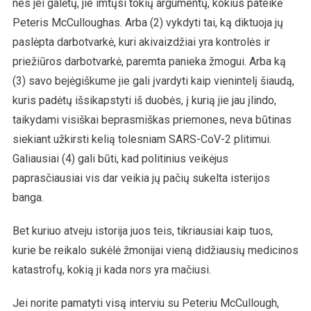
nes jei galėtų, jie imtųsi tokių argumentų, kokius pateikė
Peteris McCulloughas. Arba (2) vykdyti tai, ką diktuoja jų
paslėpta darbotvarkė, kuri akivaizdžiai yra kontrolės ir
priežiūros darbotvarkė, paremta panieka žmogui. Arba ką
(3) savo bejėgiškume jie gali įvardyti kaip vienintelį šiaudą,
kuris padėtų išsikapstyti iš duobės, į kurią jie jau įlindo,
taikydami visiškai beprasmiškas priemones, neva būtinas
siekiant užkirsti kelią tolesniam SARS-CoV-2 plitimui.
Galiausiai (4) gali būti, kad politinius veikėjus
paprasčiausiai vis dar veikia jų pačių sukelta isterijos
banga.
Bet kuriuo atveju istorija juos teis, tikriausiai kaip tuos,
kurie be reikalo sukėlė žmonijai vieną didžiausių medicinos
katastrofų, kokią ji kada nors yra mačiusi.
Jei norite pamatyti visą interviu su Peteriu McCullough,