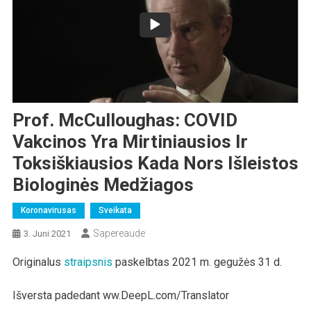
Prof. McCulloughas: COVID
Vakcinos Yra Mirtiniausios Ir
Toksiškiausios Kada Nors Išleistos
Biologinės Medžiagos
Koronavirusas
Sveikata
Sapereaude
3. Juni 2021
Originalus
straipsnis
paskelbtas 2021 m. gegužės 31 d.
Išversta padedant ww.DeepL.com/Translator