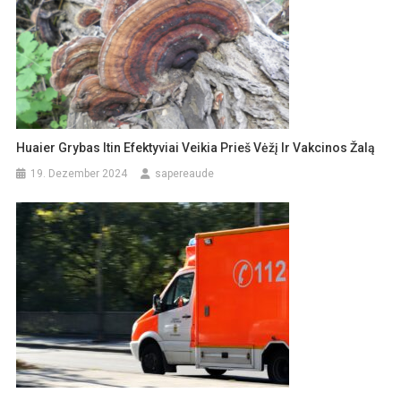
Huaier Grybas Itin Efektyviai Veikia Prieš Vėžį Ir Vakcinos Žalą
19. Dezember 2024
sapereaude