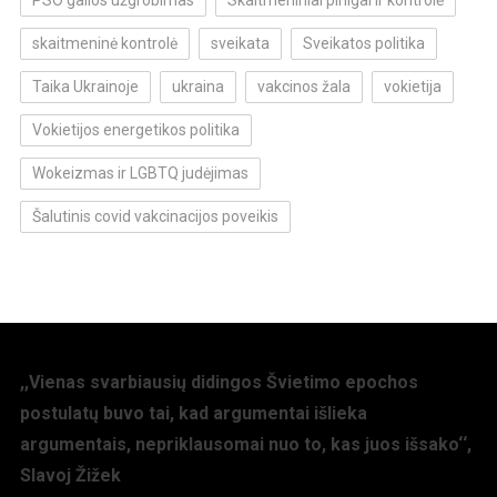
skaitmeninė kontrolė
sveikata
Sveikatos politika
Taika Ukrainoje
ukraina
vakcinos žala
vokietija
Vokietijos energetikos politika
Wokeizmas ir LGBTQ judėjimas
Šalutinis covid vakcinacijos poveikis
,,Vienas svarbiausių didingos Švietimo epochos
postulatų buvo tai, kad argumentai išlieka
argumentais, nepriklausomai nuo to, kas juos išsako‘‘,
Slavoj Žižek