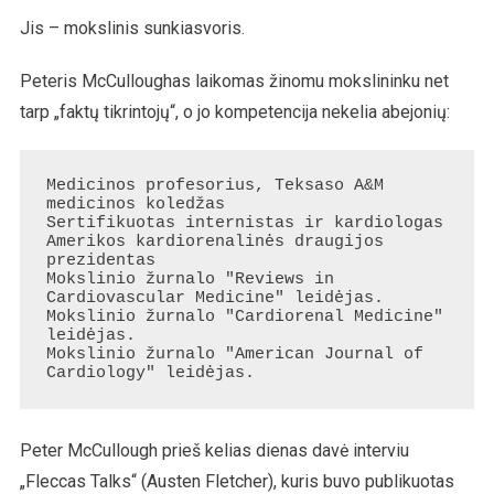
Jis – mokslinis sunkiasvoris.
Peteris McCulloughas laikomas žinomu mokslininku net
tarp „faktų tikrintojų“, o jo kompetencija nekelia abejonių:
Medicinos profesorius, Teksaso A&M 
medicinos koledžas

Sertifikuotas internistas ir kardiologas

Amerikos kardiorenalinės draugijos 
prezidentas

Mokslinio žurnalo "Reviews in 
Cardiovascular Medicine" leidėjas.

Mokslinio žurnalo "Cardiorenal Medicine" 
leidėjas.

Mokslinio žurnalo "American Journal of 
Cardiology" leidėjas.
Peter McCullough prieš kelias dienas davė interviu
„Fleccas Talks“ (Austen Fletcher), kuris buvo publikuotas