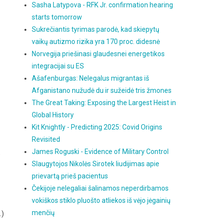
Sasha Latypova - RFK Jr. confirmation hearing
starts tomorrow
Sukrečiantis tyrimas parodė, kad skiepytų
s
vaikų autizmo rizika yra 170 proc. didesnė
Norvegija priešinasi glaudesnei energetikos
integracijai su ES
Ašafenburgas: Nelegalus migrantas iš
Afganistano nužudė du ir sužeidė tris žmones
The Great Taking: Exposing the Largest Heist in
Global History
Kit Knightly - Predicting 2025: Covid Origins
Revisited
James Roguski - Evidence of Military Control
,
Slaugytojos Nikolės Sirotek liudijimas apie
prievartą prieš pacientus
Čekijoje nelegaliai šalinamos neperdirbamos
vokiškos stiklo pluošto atliekos iš vėjo jėgainių
menčių
.)