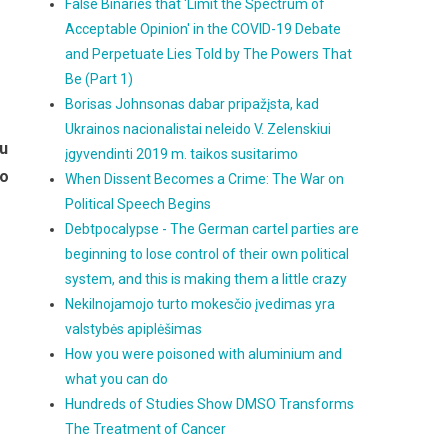
False Binaries that 'Limit the Spectrum of
Acceptable Opinion' in the COVID-19 Debate
and Perpetuate Lies Told by The Powers That
Be (Part 1)
Borisas Johnsonas dabar pripažįsta, kad
Ukrainos nacionalistai neleido V. Zelenskiui
lu
įgyvendinti 2019 m. taikos susitarimo
vo
When Dissent Becomes a Crime: The War on
Political Speech Begins
Debtpocalypse - The German cartel parties are
beginning to lose control of their own political
system, and this is making them a little crazy
Nekilnojamojo turto mokesčio įvedimas yra
valstybės apiplėšimas
How you were poisoned with aluminium and
what you can do
Hundreds of Studies Show DMSO Transforms
The Treatment of Cancer