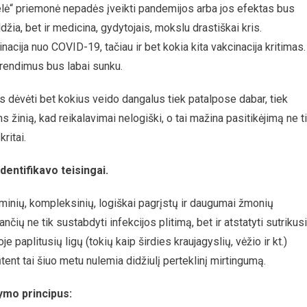
telė“ priemonė nepadės įveikti pandemijos arba jos efektas bus
ldžia, bet ir medicina, gydytojais, mokslu drastiškai kris.
inacija nuo COVID-19, tačiau ir bet kokia kita vakcinacija kritimas.
sprendimus bus labai sunku.
s dėvėti bet kokius veido dangalus tiek patalpose dabar, tiek
žinią, kad reikalavimai nelogiški, o tai mažina pasitikėjimą ne t
ritai.
identifikavo teisingai.
minių, kompleksinių, logiškai pagrįstų ir daugumai žmonių
 ne tik sustabdyti infekcijos plitimą, bet ir atstatyti sutrikus
paplitusių ligų (tokių kaip širdies kraujagyslių, vėžio ir kt.)
t tai šiuo metu nulemia didžiulį perteklinį mirtingumą.
ymo principus: