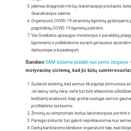
Įdėmiai išnagrinėti mirčių reanimacijoje priežastis, keli
Skandinavijos šalimis.
Organizuoti COVID-19 atraminių ligoninių gydytojams
pagrindinių COVID-19 ligoninių patirtimi.
Visi Sveikatos apsaugos ministerijos ir pavaldžių įstai
ligoninėms ir poliklinikoms surasti geriausius sprendimus
darbuotojai yra paskiepyti.
Šiandien
SAM siūlome pradėti nuo pirmo žingsnio
motyvacinę sistemą, kad jis būtų suinteresuotas 
Sudaryti sistemą, kad asmuo tik pajutęs pirmuosius si
Jei laisvų vietų nėra, vieta turi būti atlaisvinta užleid
leidžiantį analizuoti, kaip greitai susirgęs asmuo gauna
profilaktinio testavimo.
Žmonių su simptomais testus laboratorijose įvertinti ir 
Pareiga izoliuotis turi galioti nepriklausomai nuo asme
Darbą karščiavimo klinikose organizuoti taip, kad bloga