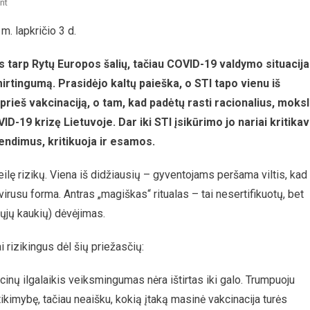
On
nt
Pandemijos
. lapkričio 3 d.
Valdymas
Ir
is tarp Rytų Europos šalių, tačiau COVID-19 valdymo situacija
STI
Siūlomi
mirtingumą. Prasidėjo kaltų paieška, o STI tapo vienu iš
Žingsniai
 prieš vakcinaciją, o tam, kad padėtų rasti racionalius, moks
D-19 krizę Lietuvoje. Dar iki STI įsikūrimo jo nariai kritika
endimus, kritikuoja ir esamos.
lę rizikų. Viena iš didžiausių – gyventojams peršama viltis, kad
irusu forma. Antras „magiškas“ ritualas – tai nesertifikuotų, bet
ųjų kaukių) dėvėjimas.
ai rizikingus dėl šių priežasčių:
inų ilgalaikis veiksmingumas nėra ištirtas iki galo. Trumpuoju
ikimybę, tačiau neaišku, kokią įtaką masinė vakcinacija turės