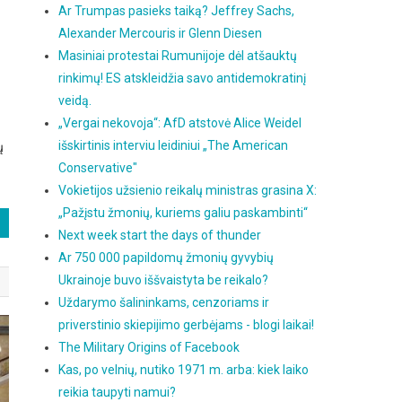
Ar Trumpas pasieks taiką? Jeffrey Sachs,
Alexander Mercouris ir Glenn Diesen
Masiniai protestai Rumunijoje dėl atšauktų
rinkimų! ES atskleidžia savo antidemokratinį
veidą.
„Vergai nekovoja“: AfD atstovė Alice Weidel
išskirtinis interviu leidiniui „The American
ų
Conservative"
Vokietijos užsienio reikalų ministras grasina X:
„Pažįstu žmonių, kuriems galiu paskambinti“
Next week start the days of thunder
Ar 750 000 papildomų žmonių gyvybių
Ukrainoje buvo iššvaistyta be reikalo?
Uždarymo šalininkams, cenzoriams ir
priverstinio skiepijimo gerbėjams - blogi laikai!
The Military Origins of Facebook
Kas, po velnių, nutiko 1971 m. arba: kiek laiko
reikia taupyti namui?