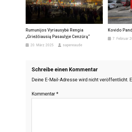
Rumunijos Vyriausybė Rengia
Kovido Pand
„griežčiausią Pasaulyje Cenzūrą“
7. Februar 
20. März 2025
sapereaude
Schreibe einen Kommentar
Deine E-Mail-Adresse wird nicht veröffentlicht.
E
Kommentar
*