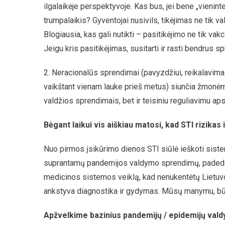
ilgalaikėje perspektyvoje. Kas bus, jei bene „vienin
trumpalaikis? Gyventojai nusivils, tikėjimas ne tik va
Blogiausia, kas gali nutikti – pasitikėjimo ne tik vakc
Jeigu kris pasitikėjimas, susitarti ir rasti bendrus 
2. Neracionalūs sprendimai (pavyzdžiui, reikalavima
vaikštant vienam lauke prieš metus) siunčia žmonėms 
valdžios sprendimais, bet ir teisiniu reguliavimu apsk
Bėgant laikui vis aiškiau matosi, kad STI rizikas 
Nuo pirmos įsikūrimo dienos STI siūlė ieškoti siste
suprantamų pandemijos valdymo sprendimų, padedančių
medicinos sistemos veiklą, kad nenukentėtų Lietuvoje 
ankstyva diagnostika ir gydymas. Mūsų manymu, būten
Apžvelkime bazinius pandemijų / epidemijų vald