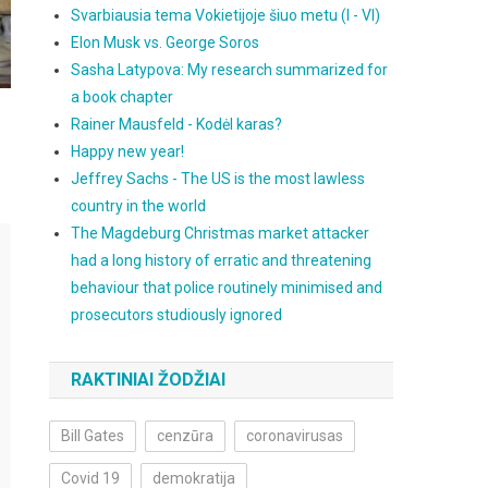
Svarbiausia tema Vokietijoje šiuo metu (I - VI)
Elon Musk vs. George Soros
Sasha Latypova: My research summarized for
a book chapter
Rainer Mausfeld - Kodėl karas?
Happy new year!
Jeffrey Sachs - The US is the most lawless
country in the world
The Magdeburg Christmas market attacker
had a long history of erratic and threatening
behaviour that police routinely minimised and
prosecutors studiously ignored
RAKTINIAI ŽODŽIAI
Bill Gates
cenzūra
coronavirusas
Covid 19
demokratija