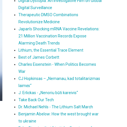
Digital Dystopia: An Investigative Film on Global
Digital Surveillance
Therapeutic DMSO Combinations
Revolutionize Medicine
Japan’s Shocking mRNA Vaccine Revelations:
21 Million Vaccination Records Expose
Alarming Death Trends
Lithium, the Essential Trace Element
Best of James Corbett
Charles Eisenstein - When Politics Becomes
War
CJ Hopkinsas – „Nemanau, kad totalitarizmas
laimės“
J. Erlickas - „Nenoriu būti kareivis“
Take Back Our Tech
Dr. Michael Nehls - The Lithium Salt March
Benjamin Abelow: How the west brought war
to ukraine