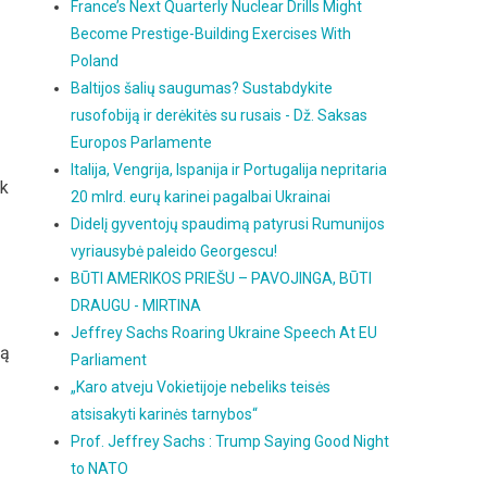
France’s Next Quarterly Nuclear Drills Might
Become Prestige-Building Exercises With
Poland
Baltijos šalių saugumas? Sustabdykite
rusofobiją ir derėkitės su rusais - Dž. Saksas
Europos Parlamente
Italija, Vengrija, Ispanija ir Portugalija nepritaria
ik
20 mlrd. eurų karinei pagalbai Ukrainai
Didelį gyventojų spaudimą patyrusi Rumunijos
vyriausybė paleido Georgescu!
BŪTI AMERIKOS PRIEŠU – PAVOJINGA, BŪTI
DRAUGU - MIRTINA
Jeffrey Sachs Roaring Ukraine Speech At EU
ią
Parliament
„Karo atveju Vokietijoje nebeliks teisės
atsisakyti karinės tarnybos“
Prof. Jeffrey Sachs : Trump Saying Good Night
to NATO