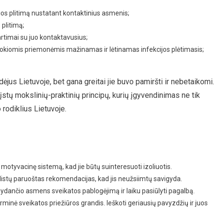
cijos plitimą nustatant kontaktinius asmenis;
 plitimą;
 artimai su juo kontaktavusius;
 kokiomis priemonėmis mažinamas ir lėtinamas infekcijos plėtimasis;
dėjus Lietuvoje, bet gana greitai jie buvo pamiršti ir nebetaikomi.
rįstų mokslinių-praktinių principų, kurių įgyvendinimas ne tik
 rodiklius Lietuvoje.
 motyvacinę sistemą, kad jie būtų suinteresuoti izoliuotis.
listų paruoštas rekomendacijas, kad jis neužsiimtų savigyda.
gydančio asmens sveikatos pablogėjimą ir laiku pasiūlyti pagalbą.
irminė sveikatos priežiūros grandis. Ieškoti geriausių pavyzdžių ir juos