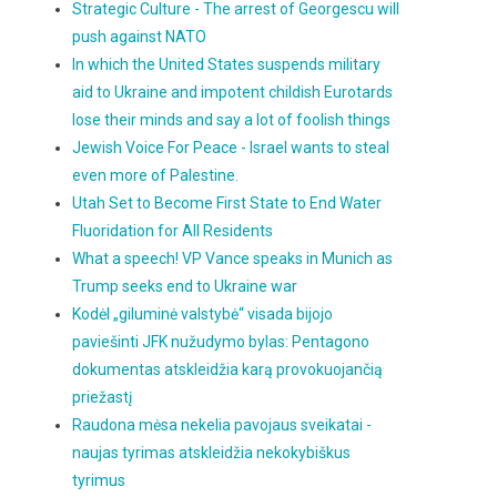
Strategic Culture - The arrest of Georgescu will
push against NATO
In which the United States suspends military
aid to Ukraine and impotent childish Eurotards
lose their minds and say a lot of foolish things
Jewish Voice For Peace - Israel wants to steal
even more of Palestine.
Utah Set to Become First State to End Water
Fluoridation for All Residents
What a speech! VP Vance speaks in Munich as
Trump seeks end to Ukraine war
Kodėl „giluminė valstybė“ visada bijojo
paviešinti JFK nužudymo bylas: Pentagono
dokumentas atskleidžia karą provokuojančią
priežastį
Raudona mėsa nekelia pavojaus sveikatai -
naujas tyrimas atskleidžia nekokybiškus
tyrimus