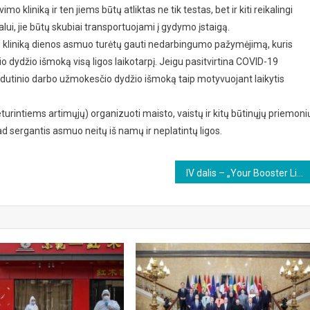
o kliniką ir ten jiems būtų atliktas ne tik testas, bet ir kiti reikalingi
ikalui, jie būtų skubiai transportuojami į gydymo įstaigą.
mo kliniką dienos asmuo turėtų gauti nedarbingumo pažymėjimą, kuris
 dydžio išmoką visą ligos laikotarpį. Jeigu pasitvirtina COVID-19
 vidutinio darbo užmokesčio dydžio išmoką taip motyvuojant laikytis
urintiems artimųjų) organizuoti maisto, vaistų ir kitų būtinųjų priemoni
kad sergantis asmuo neitų iš namų ir neplatintų ligos.
IV dalis – „Your Booster Life“: kaip didžioji farmacija pritaikė prenumeratos pelningumo modelį