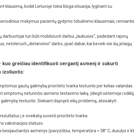
ant klausimą, kodėl Lietuvoje tokia bloga situacija, lyginant su
 periodinius mokymus pacientų gydymo tobulinimo klausimais, remianti
gų darbuotojai turi būti mobilizuoti darbui „laukuose“, padedant rajonų
, netoleruoti „distancinio“ darbo, ypač dabar, kai beveik visi šių įstaigų
–
kuo greičiau identifikuoti sergantį asmenį ir sukurti
izoliuotis:
mptomus gautų galimybę prioriteto tvarka testuotis per kelias valandas.
žiant simptomų neturinčio asmens testavimo laiką. Įdiegti sistemoje rodiklį
 galimybę testuotis. Siekiant išspręsti eilių problemą, atsisakyti
rezultatus į e-sveikatą suvesti prioriteto tvarka.
ns vakcinacijos statuso.
i besijaučiantys asmenys (pavyzdžiui, temperatūra > 38° C, dusulys ir kt