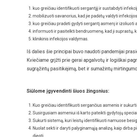
kuo greičiau identifikuoti sergantįjį ir sustabdyti infek
mobilizuoti savanorius, kad jie padėtų valdyti infekcijos
kuo greičiau pradėti gydyti sergantį asmenį ir izoliuoti
informuoti ir pasitelkti bendruomenę, kad ji suprastų,
klinikinis infekcijos valdymas.
Iš dalies šie principai buvo naudoti pandemijai prasi
Kviečiame grįžti prie gerai apgalvotų ir logiškai pag
sugrąžintų pasitikėjimą, bet ir sumažintų mirtingumo
Siūlome įgyvendinti šiuos žingsnius:
Kuo greičiau identifikuoti sergančius asmenis ir sukurti
Susirgusiam asmeniui iš karto pateikti gydytojų specia
Sukurti sistemą, kuri leistų identifikuoti namuose besi
Nuolat sekti ir daryti palyginamąją analizę, kaip dirba p
diegti.