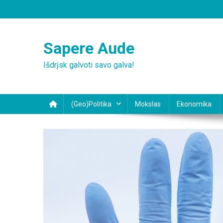
Skip
to
content
Sapere Aude
Išdrįsk galvoti savo galva!
(Geo)Politika
Mokslas
Ekonomika