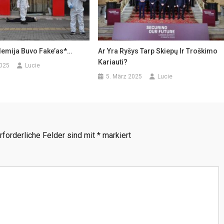
emija Buvo Fake’as*…
Ar Yra Ryšys Tarp Skiepų Ir Troškimo
Kariauti?
2025
Lucie
5. März 2025
Lucie
rforderliche Felder sind mit
*
markiert