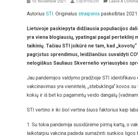
Sapereaude
10. November 2021
Leave A Comme
Autorius
STI
. Originalus
straipsnis
paskelbtas 2021 m
Lietuvoje paskiepyta didžiausia populiacijos dal
yra viena blogiausių, ypatingai pagal perteklinį 
taikinių. Tačiau STI įsikūrė ne tam, kad „kovotų“
pagrįstus sprendimus, leidžiančius suvaldyti COVI
nelogiškus Sauliaus Skvernelio vyriausybės spr
Jau pandemijos valdymo pradžioje STI identifikavo ei
vakcinavimas yra vienintelė, „stebuklinga“ kovos su v
kokių ir iš bet ko pagamintų veido dangalų (vadinam
STI vertino ir iki šiol vertina šiuos faktorius kaip lab
1. Su tokia pandemija susidūrėme pirmą kartą, o vakc
laikotarpiu vakcina padeda sumažinti sunkios ligos t