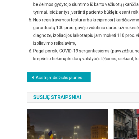
be šeimos gydytojo siuntimo iš karto važiuotų į karščiavim
tyrimai, leidžiantys įvertinti paciento būklę ir, esant re
Nuo registravimosi testui arba kreipimosi į karščiavi
garantuotų 100 proc. gavėjo vidutinio darbo užmokesčio
diagnozė, izoliacijos laikotarpiu jam mokėti 110 proc.
izoliavimo reikalavimų.
Pagal poreikį COVID-19 sergantiesiems (pavyzdžiui, net
krepšelio tiekimą iki durų valstybės lėšomis, siekiant, 
Beitragsnavigation
Austrija: didžiulis jaunesnių nei 40 metų vyrų mirtingumo perviršis!
SUSIJĘ STRAIPSNIAI