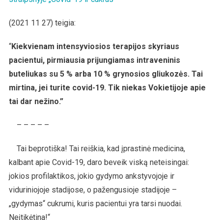
(2021 11 27) teigia:
“
Kiekvienam intensyviosios terapijos skyriaus
pacientui, pirmiausia prijungiamas intraveninis
buteliukas su 5 % arba 10 % grynosios gliukozės. Tai
mirtina, jei turite covid-19. Tik niekas Vokietijoje apie
tai dar nežino.”
– – – – –
Tai beprotiška! Tai reiškia, kad įprastinė medicina,
kalbant apie Covid-19, daro beveik viską neteisingai:
jokios profilaktikos, jokio gydymo ankstyvojoje ir
viduriniojoje stadijose, o pažengusioje stadijoje –
„gydymas“ cukrumi, kuris pacientui yra tarsi nuodai.
Neįtikėtina!“