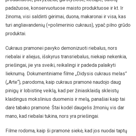
padažuose, konservuotuose maisto produktuose ir kt. Ir
žinoma, visi saldinti gėrimai, duona, makaronai ir visa, kas
turi angliavandenių (=polimerinio cukraus), ypač pilno grūdo
produktai.
Cukraus pramonei pavyko demonizuoti riebalus, nors
riebalai ir aliejus, išskyrus transriebalus, niekaip nekenkia,
priešingai, jie yra sveiki, reikalingi ir padeda palaikyti
lieknumą. Dokumentiniame filme „Didysis cukraus melas”
(„Arte“), parodoma, kaip cukraus pramonė naudojo daug
pinigų ir lobistinę veiklą, kad per žiniasklaidą skleistų
klaidingus mokslinius duomenis ir melą, panašiai kaip tai
darė tabako pramonė. Štai kodėl daugelis žmonių vis dar
mano, kad riebalai tukina, nors yra priešingai.
Filme rodoma, kaip ši pramonė siekė, kad jos nuodai taptų