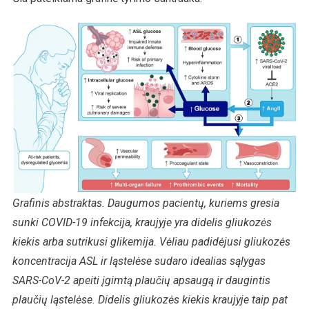
Grafinis abstraktas. Daugumos pacientų, kuriems gresia
sunki COVID-19 infekcija, kraujyje yra didelis gliukozės
kiekis arba sutrikusi glikemija. Vėliau padidėjusi gliukozės
koncentracija ASL ir ląstelėse sudaro idealias sąlygas
SARS-CoV-2 apeiti įgimtą plaučių apsaugą ir daugintis
plaučių ląstelėse. Didelis gliukozės kiekis kraujyje taip pat