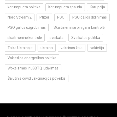
korumpuota politika
Korumpuota spauda
Korupcija
Nord Stream 2
Pfizer
PSO
PSO galios didinimas
PSO galios užgrobimas
Skaitmeniniai pinigai ir kontrolė
skaitmeninė kontrolė
sveikata
Sveikatos politika
Taika Ukrainoje
ukraina
vakcinos žala
vokietija
Vokietijos energetikos politika
Wokeizmas ir LGBTQ judėjimas
Šalutinis covid vakcinacijos poveikis