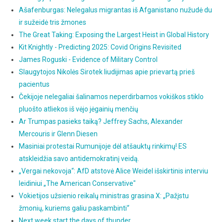
Ašafenburgas: Nelegalus migrantas iš Afganistano nužudė du
ir sužeidė tris žmones
The Great Taking: Exposing the Largest Heist in Global History
Kit Knightly - Predicting 2025: Covid Origins Revisited
James Roguski - Evidence of Military Control
Slaugytojos Nikolės Sirotek liudijimas apie prievartą prieš
pacientus
Čekijoje nelegaliai šalinamos neperdirbamos vokiškos stiklo
pluošto atliekos iš vėjo jėgainių menčių
Ar Trumpas pasieks taiką? Jeffrey Sachs, Alexander
Mercouris ir Glenn Diesen
Masiniai protestai Rumunijoje dėl atšauktų rinkimų! ES
atskleidžia savo antidemokratinį veidą.
„Vergai nekovoja“: AfD atstovė Alice Weidel išskirtinis interviu
leidiniui „The American Conservative"
Vokietijos užsienio reikalų ministras grasina X: „Pažįstu
žmonių, kuriems galiu paskambinti“
Next week start the days of thunder