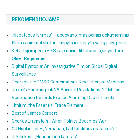
REKOMENDUOJAME
„Nepatogus tyrimas“ – apdovanojimas pelnęs dokumentinis
filmas apie mokslinį neskiepytų ir skiepytų vaikų palyginimą
Ketvirtoji imperija – ES kaip nacių diktatūros tęsinys. Tom-
Oliver Regenauer
Digital Dystopia: An Investigative Film on Global Digital
Surveillance
Therapeutic DMSO Combinations Revolutionize Medicine
Japan’s Shocking mRNA Vaccine Revelations: 21 Million
Vaccination Records Expose Alarming Death Trends
Lithium, the Essential Trace Element
Best of James Corbett
Charles Eisenstein - When Politics Becomes War
CJ Hopkinsas – „Nemanau, kad totalitarizmas laimės“
J. Erlickas - „Nenoriu būti kareivis“