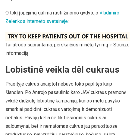
O tokį įspėjimą galima rasti žinomo gydytojo
Vladimiro
Zelenkos interneto svetainėje
:
Tai atrodo suprantama, perskaičius minėtą tyrimą ir Strunzo
informaciją.
Lobistinė veikla dėl cukraus
Praeityje cukrus anaiptol nebuvo toks paplitęs kaip
šiandien. Po Antrojo pasaulinio karo JAV cukraus pramonė
vykdė didžiulę lobistinę kampaniją, kurios metu pavyko
smarkiai padidinti cukraus vartojimą ir demonizuoti
riebalus. Pavojų kelia ne tik tiesioginis cukrus ar
saldumynai, bet ir nematomas cukrus jau paruoštuose
produktuose, pavyzdžiui, garstyčiose, kečupe, salotų