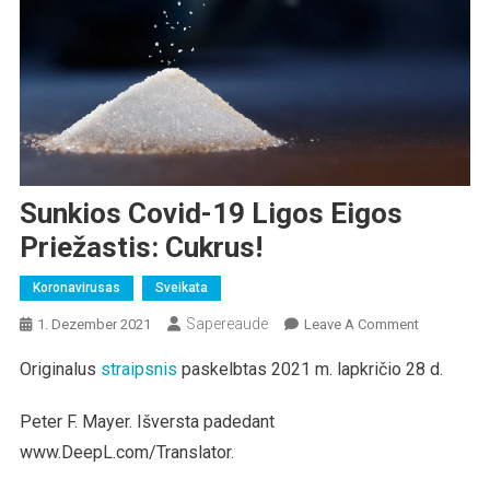
Sunkios Covid-19 Ligos Eigos
Priežastis: Cukrus!
Koronavirusas
Sveikata
Sapereaude
On
1. Dezember 2021
Leave A Comment
Sunkios
Originalus
straipsnis
paskelbtas 2021 m. lapkričio 28 d.
Covid-
19
Peter F. Mayer. Išversta padedant
Ligos
Eigos
www.DeepL.com/Translator.
Priežastis: