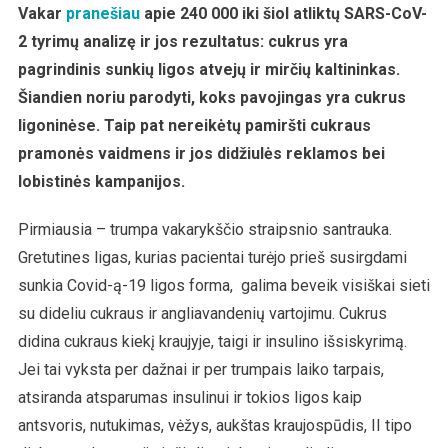
Cukrus!
Vakar
pranešiau
apie 240 000 iki šiol atliktų SARS-CoV-
2 tyrimų analizę ir jos rezultatus: cukrus yra
pagrindinis sunkių ligos atvejų ir mirčių kaltininkas.
Šiandien noriu parodyti, koks pavojingas yra cukrus
ligoninėse. Taip pat nereikėtų pamiršti cukraus
pramonės vaidmens ir jos didžiulės reklamos bei
lobistinės kampanijos.
Pirmiausia – trumpa vakarykščio straipsnio santrauka.
Gretutines ligas, kurias pacientai turėjo prieš susirgdami
sunkia Covid-ą-19 ligos forma, galima beveik visiškai sieti
su dideliu cukraus ir angliavandenių vartojimu. Cukrus
didina cukraus kiekį kraujyje, taigi ir insulino išsiskyrimą.
Jei tai vyksta per dažnai ir per trumpais laiko tarpais,
atsiranda atsparumas insulinui ir tokios ligos kaip
antsvoris, nutukimas, vėžys, aukštas kraujospūdis, II tipo