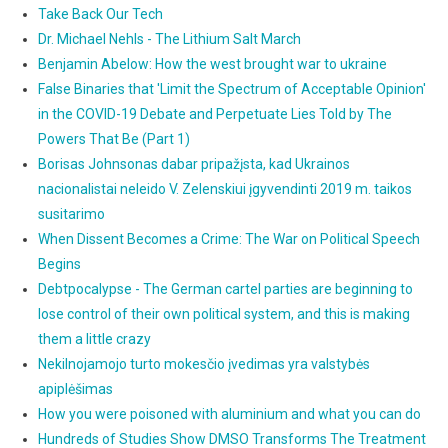
Take Back Our Tech
Dr. Michael Nehls - The Lithium Salt March
Benjamin Abelow: How the west brought war to ukraine
False Binaries that 'Limit the Spectrum of Acceptable Opinion'
in the COVID-19 Debate and Perpetuate Lies Told by The
Powers That Be (Part 1)
Borisas Johnsonas dabar pripažįsta, kad Ukrainos
nacionalistai neleido V. Zelenskiui įgyvendinti 2019 m. taikos
susitarimo
When Dissent Becomes a Crime: The War on Political Speech
Begins
Debtpocalypse - The German cartel parties are beginning to
lose control of their own political system, and this is making
them a little crazy
Nekilnojamojo turto mokesčio įvedimas yra valstybės
apiplėšimas
How you were poisoned with aluminium and what you can do
Hundreds of Studies Show DMSO Transforms The Treatment