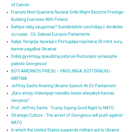
of Cancer
France’s Next Quarterly Nuclear Drills Might Become Prestige-
Building Exercises With Poland
Baltijos šalių saugumas? Sustabdykite rusofobiją ir derėkitės
su rusais - Dž. Saksas Europos Parlamente
Italija, Vengrija, Ispanija ir Portugalija nepritaria 20 mlrd. eurų
karinei pagalbai Ukrainai
Didelį gyventojų spaudimą patyrusi Rumunijos vyriausybė
paleido Georgescu!
BŪTI AMERIKOS PRIEŠU – PAVOJINGA, BŪTI DRAUGU -
MIRTINA
Jeffrey Sachs Roaring Ukraine Speech At EU Parliament
„Karo atveju Vokietijoje nebeliks teisės atsisakyti karinės
tarnybos“
Prof. Jeffrey Sachs : Trump Saying Good Night to NATO
Strategic Culture - The arrest of Georgescu will push against
NATO
In which the United States suspends military aid to Ukraine