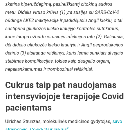
skatina hiperuždegimą, pasireiškiantį citokinų audros
metu. Didelis viruso krūvis (1) yra susijęs su SARS-CoV-2
būdinga AKE2 inaktyvacija ir padidėjusiu AngII kiekiu, o tai
sustiprina gliukozės kiekio kraujyje kontrolės sutrikimus,
kurie tampa užburtu virusinės infekcijos ratu (2). Galiausiai,
dėl didelio gliukozės kiekio kraujyje ir AngII perprodukcijos
derinio (3) atsiranda reiškinys, kuris lemia sunkiais atvejais
stebimas komplikacijas, tokias kaip daugelio organų
nepakankamumas ir tromboziniai reiškiniai.
Cukrus taip pat naudojamas
intensyviojoje terapijoje Covid
pacientams
Ulrichas Strunzas, molekulinės medicinos gydytojas,
savo
straipsnyje „Covid-19 ir cukrus“