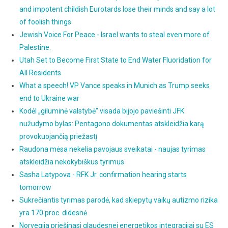
and impotent childish Eurotards lose their minds and say a lot
of foolish things
Jewish Voice For Peace - Israel wants to steal even more of
Palestine.
Utah Set to Become First State to End Water Fluoridation for
All Residents
What a speech! VP Vance speaks in Munich as Trump seeks
end to Ukraine war
Kodėl „giluminė valstybė“ visada bijojo paviešinti JFK
nužudymo bylas: Pentagono dokumentas atskleidžia karą
provokuojančią priežastį
Raudona mėsa nekelia pavojaus sveikatai - naujas tyrimas
atskleidžia nekokybiškus tyrimus
Sasha Latypova - RFK Jr. confirmation hearing starts
tomorrow
Sukrečiantis tyrimas parodė, kad skiepytų vaikų autizmo rizika
yra 170 proc. didesnė
Norvegija priešinasi glaudesnei energetikos integracijai su ES