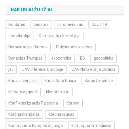
RAKTINIAI ŽODŽIAI
Bill Gates
cenzūra
coronavirusas
Covid 19
demokratija
Demokratija Vokietijoje
Demokratijos iširimas
Didysis perkrovimas
Donaldas Trumpas
ekonomika
ES
geopolitika
jav
JAV interesai Europoje
JAV Nato Rusija Ukraina
Karas ir verslas
Karas Nato Rusija
Karas Ukrainoje
Klimato apgaulė
klimato kaita
Konfliktas Izraelis Palestina
Korona
Koronaskandalas
Koronavirusas
Korumpuota Europos Sąjunga
korumpuota medicina