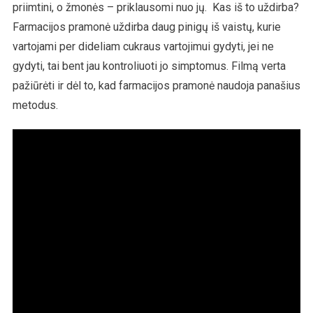
priimtini, o žmonės – priklausomi nuo jų. Kas iš to uždirba?
Farmacijos pramonė uždirba daug pinigų iš vaistų, kurie
vartojami per dideliam cukraus vartojimui gydyti, jei ne
gydyti, tai bent jau kontroliuoti jo simptomus. Filmą verta
pažiūrėti ir dėl to, kad farmacijos pramonė naudoja panašius
metodus.