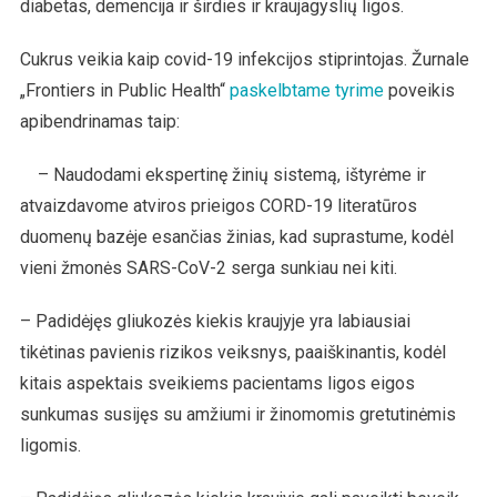
diabetas, demencija ir širdies ir kraujagyslių ligos.
Cukrus veikia kaip covid-19 infekcijos stiprintojas. Žurnale
„Frontiers in Public Health“
paskelbtame tyrime
poveikis
apibendrinamas taip:
– Naudodami ekspertinę žinių sistemą, ištyrėme ir
atvaizdavome atviros prieigos CORD-19 literatūros
duomenų bazėje esančias žinias, kad suprastume, kodėl
vieni žmonės SARS-CoV-2 serga sunkiau nei kiti.
– Padidėjęs gliukozės kiekis kraujyje yra labiausiai
tikėtinas pavienis rizikos veiksnys, paaiškinantis, kodėl
kitais aspektais sveikiems pacientams ligos eigos
sunkumas susijęs su amžiumi ir žinomomis gretutinėmis
ligomis.