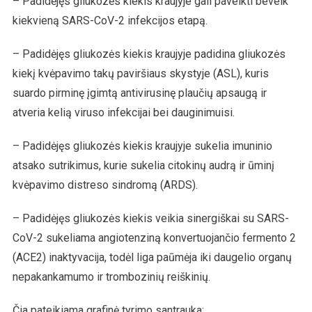
– Padidėjęs gliukozės kiekis kraujyje gali paveikti beveik
kiekvieną SARS-CoV-2 infekcijos etapą.
– Padidėjęs gliukozės kiekis kraujyje padidina gliukozės
kiekį kvėpavimo takų paviršiaus skystyje (ASL), kuris
suardo pirminę įgimtą antivirusinę plaučių apsaugą ir
atveria kelią viruso infekcijai bei dauginimuisi.
– Padidėjęs gliukozės kiekis kraujyje sukelia imuninio
atsako sutrikimus, kurie sukelia citokinų audrą ir ūminį
kvėpavimo distreso sindromą (ARDS).
– Padidėjęs gliukozės kiekis veikia sinergiškai su SARS-
CoV-2 sukeliama angiotenziną konvertuojančio fermento 2
(ACE2) inaktyvacija, todėl liga paūmėja iki daugelio organų
nepakankamumo ir trombozinių reiškinių.
Čia pateikiama grafinė tyrimo santrauka: