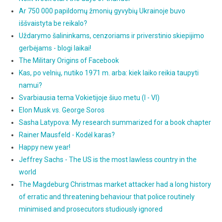
Ar 750 000 papildomų žmonių gyvybių Ukrainoje buvo
iššvaistyta be reikalo?
Uždarymo šalininkams, cenzoriams ir priverstinio skiepijimo
gerbėjams - blogi laikai!
The Military Origins of Facebook
Kas, po velnių, nutiko 1971 m. arba: kiek laiko reikia taupyti
namui?
Svarbiausia tema Vokietijoje šiuo metu (I - VI)
Elon Musk vs. George Soros
Sasha Latypova: My research summarized for a book chapter
Rainer Mausfeld - Kodėl karas?
Happy new year!
Jeffrey Sachs - The US is the most lawless country in the
world
The Magdeburg Christmas market attacker had a long history
of erratic and threatening behaviour that police routinely
minimised and prosecutors studiously ignored