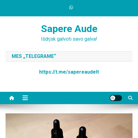
Skip
to
content
Sapere Aude
Išdrįsk galvoti savo galva!
MES „TELEGRAME“
https://t.me/sapereaudelt