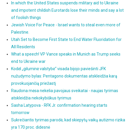
In which the United States suspends military aid to Ukraine
and impotent childish Eurotards lose their minds and say a lot
of foolish things
Jewish Voice For Peace - Israel wants to steal even more of
Palestine.
Utah Set to Become First State to End Water Fluoridation for
All Residents
What a speech! VP Vance speaks in Munich as Trump seeks
end to Ukraine war
Kodėl „giluminė valstybė“ visada bijojo paviešinti JFK
nužudymo bylas: Pentagono dokumentas atskleidžia karą
provokuojančią priežastį
Raudona mėsa nekelia pavojaus sveikatai - naujas tyrimas
atskleidžia nekokybiškus tyrimus
Sasha Latypova - RFK Jr. confirmation hearing starts
tomorrow
Sukrečiantis tyrimas parodė, kad skiepytų vaikų autizmo rizika
yra 170 proc. didesnė