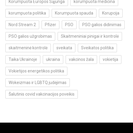
Korumpuota Europos Sąjunga
korumpuota medicina
korumpuota politika
Korumpuota spauda
Korupcija
Nord Stream 2
Pfizer
PSO
PSO galios didinimas
PSO galios užgrobimas
Skaitmeniniai pinigai ir kontrolė
skaitmeninė kontrolė
sveikata
Sveikatos politika
Taika Ukrainoje
ukraina
vakcinos žala
vokietija
Vokietijos energetikos politika
Wokeizmas ir LGBTQ judėjimas
Šalutinis covid vakcinacijos poveikis