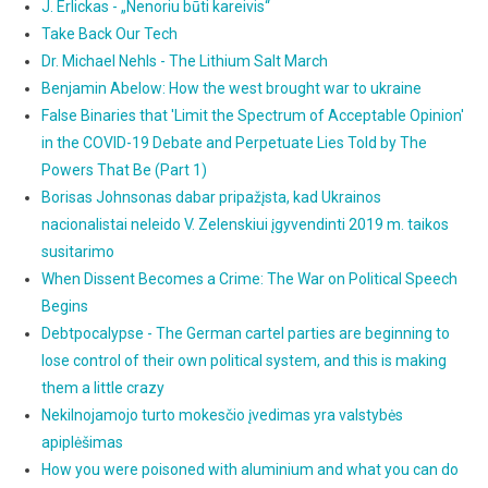
J. Erlickas - „Nenoriu būti kareivis“
Take Back Our Tech
Dr. Michael Nehls - The Lithium Salt March
Benjamin Abelow: How the west brought war to ukraine
False Binaries that 'Limit the Spectrum of Acceptable Opinion'
in the COVID-19 Debate and Perpetuate Lies Told by The
Powers That Be (Part 1)
Borisas Johnsonas dabar pripažįsta, kad Ukrainos
nacionalistai neleido V. Zelenskiui įgyvendinti 2019 m. taikos
susitarimo
When Dissent Becomes a Crime: The War on Political Speech
Begins
Debtpocalypse - The German cartel parties are beginning to
lose control of their own political system, and this is making
them a little crazy
Nekilnojamojo turto mokesčio įvedimas yra valstybės
apiplėšimas
How you were poisoned with aluminium and what you can do