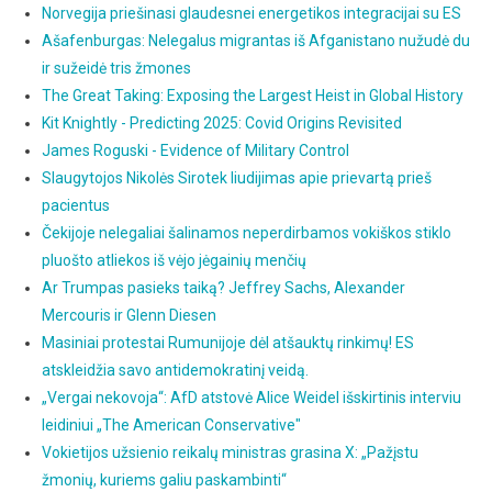
Norvegija priešinasi glaudesnei energetikos integracijai su ES
Ašafenburgas: Nelegalus migrantas iš Afganistano nužudė du
ir sužeidė tris žmones
The Great Taking: Exposing the Largest Heist in Global History
Kit Knightly - Predicting 2025: Covid Origins Revisited
James Roguski - Evidence of Military Control
Slaugytojos Nikolės Sirotek liudijimas apie prievartą prieš
pacientus
Čekijoje nelegaliai šalinamos neperdirbamos vokiškos stiklo
pluošto atliekos iš vėjo jėgainių menčių
Ar Trumpas pasieks taiką? Jeffrey Sachs, Alexander
Mercouris ir Glenn Diesen
Masiniai protestai Rumunijoje dėl atšauktų rinkimų! ES
atskleidžia savo antidemokratinį veidą.
„Vergai nekovoja“: AfD atstovė Alice Weidel išskirtinis interviu
leidiniui „The American Conservative"
Vokietijos užsienio reikalų ministras grasina X: „Pažįstu
žmonių, kuriems galiu paskambinti“