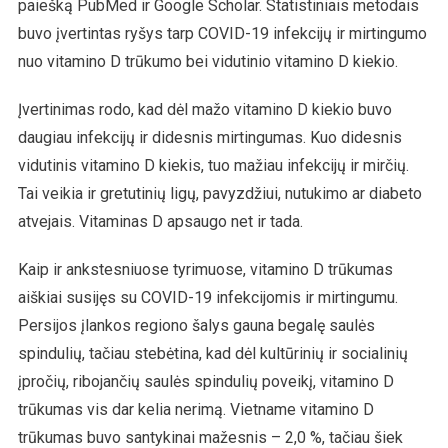
paiešką PubMed ir Google Scholar. Statistiniais metodais
buvo įvertintas ryšys tarp COVID-19 infekcijų ir mirtingumo
nuo vitamino D trūkumo bei vidutinio vitamino D kiekio.
Įvertinimas rodo, kad dėl mažo vitamino D kiekio buvo
daugiau infekcijų ir didesnis mirtingumas. Kuo didesnis
vidutinis vitamino D kiekis, tuo mažiau infekcijų ir mirčių.
Tai veikia ir gretutinių ligų, pavyzdžiui, nutukimo ar diabeto
atvejais. Vitaminas D apsaugo net ir tada.
Kaip ir ankstesniuose tyrimuose, vitamino D trūkumas
aiškiai susijęs su COVID-19 infekcijomis ir mirtingumu.
Persijos įlankos regiono šalys gauna begalę saulės
spindulių, tačiau stebėtina, kad dėl kultūrinių ir socialinių
įpročių, ribojančių saulės spindulių poveikį, vitamino D
trūkumas vis dar kelia nerimą. Vietname vitamino D
trūkumas buvo santykinai mažesnis – 2,0 %, tačiau šiek