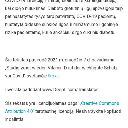
COVID-19 infekcijų ir mirčių skaičius reikšmingai didėjo,
kai didėjo nutukimas. Diabeto gretutinių ligų apžvalgoje taip
pat nustatytas ryšys tarp patvirtintų COVID-19 pacientų,
nustatyta didesnė sunkios ligos ir mirštamumo ligoninėje
rizika pacientams, kurie anksčiau sirgo cukriniu diabetu.
_______________________________________________
Šis tekstas pasirodė 2021 m. gruodžio 7 d. pavadinimu
„Studie zeigt wieder: Vitamin D ist der wichtigste Schutz
vor Covid“ svetainėje
tkp.at
.
Išversta padedant www.DeepL.com/Translator.
Šis tekstas yra licencijuojamas pagal
„Creative Commons
Attribution 4.0“
tarptautinę licenciją. Nesivaržykite kopijuoti
ir dalintis.