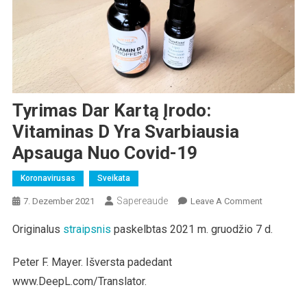
Tyrimas Dar Kartą Įrodo:
Vitaminas D Yra Svarbiausia
Apsauga Nuo Covid-19
Koronavirusas
Sveikata
Sapereaude
On
7. Dezember 2021
Leave A Comment
Tyrimas
Originalus
straipsnis
paskelbtas 2021 m. gruodžio 7 d.
Dar
Kartą
Peter F. Mayer. Išversta padedant
Įrodo:
Vitaminas
www.DeepL.com/Translator.
D