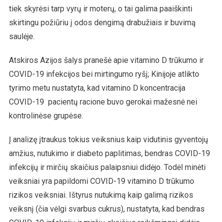
tiek skyrėsi tarp vyrų ir moterų, o tai galima paaiškinti
skirtingu požiūriu į odos dengimą drabužiais ir buvimą
saulėje.
Atskiros Azijos šalys pranešė apie vitamino D trūkumo ir
COVID-19 infekcijos bei mirtingumo ryšį; Kinijoje atlikto
tyrimo metu nustatyta, kad vitamino D koncentracija
COVID-19 pacientų racione buvo gerokai mažesnė nei
kontrolinėse grupėse.
Į analizę įtraukus tokius veiksnius kaip vidutinis gyventojų
amžius, nutukimo ir diabeto paplitimas, bendras COVID-19
infekcijų ir mirčių skaičius palaipsniui didėjo. Todėl minėti
veiksniai yra papildomi COVID-19 vitamino D trūkumo
rizikos veiksniai. Ištyrus nutukimą kaip galimą rizikos
veiksnį (čia vėlgi svarbus cukrus), nustatyta, kad bendras