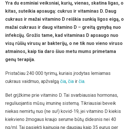
Yra
Yra du esminiai veiksniai, kurių, vienas, skatina ligas, o
Svarbiausi
kitas, suteikia apsaugą: cukrus ir vitaminas D. Daug
Apsauga
cukraus ir mažai vitamino D reiškia sunkią ligos eigą, o
Nuo
mažai cukraus ir daug vitamino D – greitą gynybą nuo
Covid-
infekcijų. Grožis tame, kad vitaminas D apsaugo nuo
19
visų rūšių virusų ar bakterijų, o ne tik nuo vieno viruso
atmainos, kaip tia daro šiuo metu mums primetama
genų terapija.
Pristačiau 240 000 tyrimų, kuriais įrodytas lemiamas
cukraus vaidmuo, apžvalgą
čia
,
čia
ir
čia
.
Bet grįžkime prie vitamino D. Tai svarbiausias hormonas,
reguliuojantis mūsų imuninę sistemą. Tikriausiai beveik
niekas nemirtų nuo (ne su!) kovid-19, jei vitamino D kiekis
kiekvieno žmogaus kraujo serume būtų didesnis nei 40
ng/ml. Tai pasiekti kainuoja ne daugiau kaip 35 eurus per