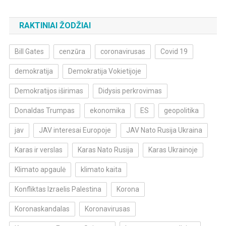
RAKTINIAI ŽODŽIAI
Bill Gates
cenzūra
coronavirusas
Covid 19
demokratija
Demokratija Vokietijoje
Demokratijos iširimas
Didysis perkrovimas
Donaldas Trumpas
ekonomika
ES
geopolitika
jav
JAV interesai Europoje
JAV Nato Rusija Ukraina
Karas ir verslas
Karas Nato Rusija
Karas Ukrainoje
Klimato apgaulė
klimato kaita
Konfliktas Izraelis Palestina
Korona
Koronaskandalas
Koronavirusas