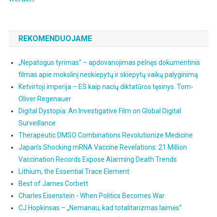
REKOMENDUOJAME
„Nepatogus tyrimas“ – apdovanojimas pelnęs dokumentinis
filmas apie mokslinį neskiepytų ir skiepytų vaikų palyginimą
Ketvirtoji imperija – ES kaip nacių diktatūros tęsinys. Tom-
Oliver Regenauer
Digital Dystopia: An Investigative Film on Global Digital
Surveillance
Therapeutic DMSO Combinations Revolutionize Medicine
Japan’s Shocking mRNA Vaccine Revelations: 21 Million
Vaccination Records Expose Alarming Death Trends
Lithium, the Essential Trace Element
Best of James Corbett
Charles Eisenstein - When Politics Becomes War
CJ Hopkinsas – „Nemanau, kad totalitarizmas laimės“