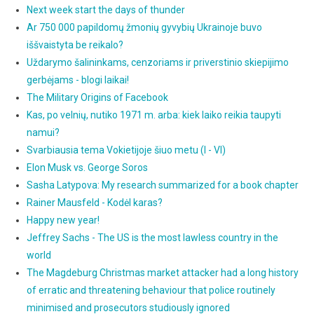
Next week start the days of thunder
Ar 750 000 papildomų žmonių gyvybių Ukrainoje buvo
iššvaistyta be reikalo?
Uždarymo šalininkams, cenzoriams ir priverstinio skiepijimo
gerbėjams - blogi laikai!
The Military Origins of Facebook
Kas, po velnių, nutiko 1971 m. arba: kiek laiko reikia taupyti
namui?
Svarbiausia tema Vokietijoje šiuo metu (I - VI)
Elon Musk vs. George Soros
Sasha Latypova: My research summarized for a book chapter
Rainer Mausfeld - Kodėl karas?
Happy new year!
Jeffrey Sachs - The US is the most lawless country in the
world
The Magdeburg Christmas market attacker had a long history
of erratic and threatening behaviour that police routinely
minimised and prosecutors studiously ignored