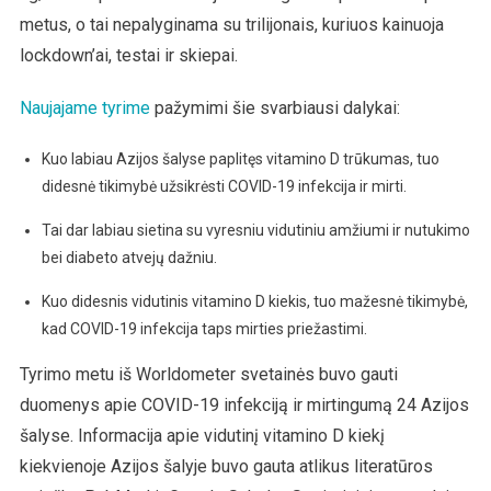
metus, o tai nepalyginama su trilijonais, kuriuos kainuoja
lockdown’ai, testai ir skiepai.
Naujajame tyrime
pažymimi šie svarbiausi dalykai:
Kuo labiau Azijos šalyse paplitęs vitamino D trūkumas, tuo
didesnė tikimybė užsikrėsti COVID-19 infekcija ir mirti.
Tai dar labiau sietina su vyresniu vidutiniu amžiumi ir nutukimo
bei diabeto atvejų dažniu.
Kuo didesnis vidutinis vitamino D kiekis, tuo mažesnė tikimybė,
kad COVID-19 infekcija taps mirties priežastimi.
Tyrimo metu iš Worldometer svetainės buvo gauti
duomenys apie COVID-19 infekciją ir mirtingumą 24 Azijos
šalyse. Informacija apie vidutinį vitamino D kiekį
kiekvienoje Azijos šalyje buvo gauta atlikus literatūros