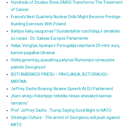
Hundreds of Studies Show DMSO Transforms The Treatment
of Cancer
France’s Next Quarterly Nuclear Drills Might Become Prestige-
Building Exercises With Poland
Baltijos šalių saugumas? Sustabdykite rusofobiją ir derėkitės
su rusais - Dž. Saksas Europos Parlamente
Italija, Vengrija, Ispanija ir Portugalija nepritaria 20 mlrd. eurų
karinei pagalbai Ukrainai
Didelį gyventojų spaudimą patyrusi Rumunijos vyriausybė
paleido Georgescu!
BŪTI AMERIKOS PRIEŠU – PAVOJINGA, BŪTI DRAUGU -
MIRTINA
Jeffrey Sachs Roaring Ukraine Speech At EU Parliament
„Karo atveju Vokietijoje nebeliks teisės atsisakyti karinės
tarnybos“
Prof. Jeffrey Sachs : Trump Saying Good Night to NATO
Strategic Culture - The arrest of Georgescu will push against
NATO