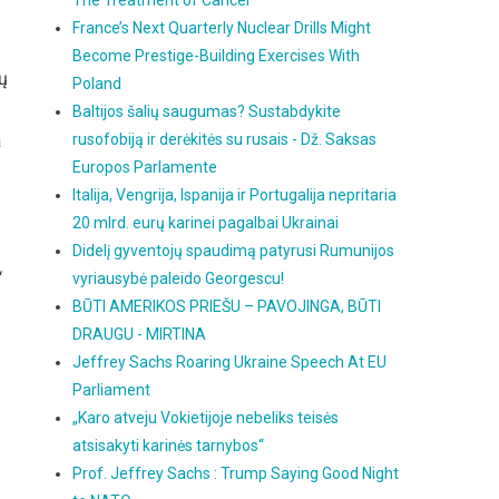
The Treatment of Cancer
France’s Next Quarterly Nuclear Drills Might
Become Prestige-Building Exercises With
ių
Poland
Baltijos šalių saugumas? Sustabdykite
a
rusofobiją ir derėkitės su rusais - Dž. Saksas
Europos Parlamente
Italija, Vengrija, Ispanija ir Portugalija nepritaria
20 mlrd. eurų karinei pagalbai Ukrainai
Didelį gyventojų spaudimą patyrusi Rumunijos
“
vyriausybė paleido Georgescu!
BŪTI AMERIKOS PRIEŠU – PAVOJINGA, BŪTI
DRAUGU - MIRTINA
Jeffrey Sachs Roaring Ukraine Speech At EU
Parliament
„Karo atveju Vokietijoje nebeliks teisės
atsisakyti karinės tarnybos“
Prof. Jeffrey Sachs : Trump Saying Good Night