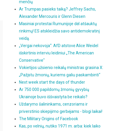
menčių
Ar Trumpas pasieks taiką? Jeffrey Sachs,
Alexander Mercouris ir Glenn Diesen
Masiniai protestai Rumunijoje dėl atšauktų
rinkimų! ES atskleidžia savo antidemokratinį
veidą.
„Vergai nekovoja“: AfD atstovė Alice Weidel
išskirtinis interviu leidiniui „The American
Conservative"
Vokietijos užsienio reikalų ministras grasina X:
„Pažįstu žmonių, kuriems galiu paskambinti“
Next week start the days of thunder
Ar 750 000 papildomų žmonių gyvybių
Ukrainoje buvo iššvaistyta be reikalo?
Uždarymo šalininkams, cenzoriams ir
priverstinio skiepijimo gerbėjams - blogi laikai!
The Military Origins of Facebook
Kas, po velnių, nutiko 1971 m. arba: kiek laiko