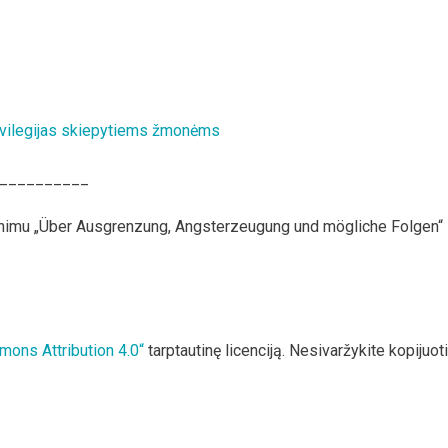
privilegijas skiepytiems žmonėms
__________
dinimu „Über Ausgrenzung, Angsterzeugung und mögliche Folgen“
mons Attribution 4.0“
tarptautinę licenciją. Nesivaržykite kopijuoti