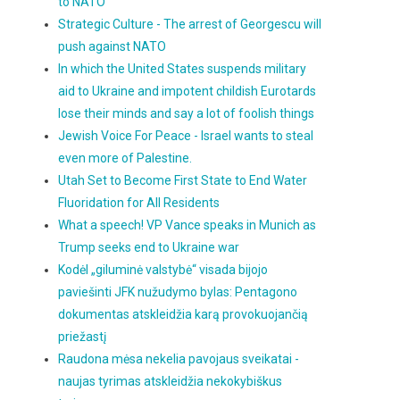
to NATO
Strategic Culture - The arrest of Georgescu will
push against NATO
In which the United States suspends military
aid to Ukraine and impotent childish Eurotards
lose their minds and say a lot of foolish things
Jewish Voice For Peace - Israel wants to steal
even more of Palestine.
Utah Set to Become First State to End Water
Fluoridation for All Residents
What a speech! VP Vance speaks in Munich as
Trump seeks end to Ukraine war
Kodėl „giluminė valstybė“ visada bijojo
paviešinti JFK nužudymo bylas: Pentagono
dokumentas atskleidžia karą provokuojančią
priežastį
Raudona mėsa nekelia pavojaus sveikatai -
naujas tyrimas atskleidžia nekokybiškus