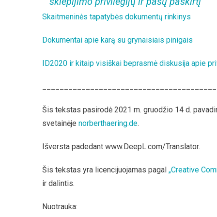
skiepijimo privilegijų ir pasų paskirtį
Skaitmeninės tapatybės dokumentų rinkinys
Dokumentai apie karą su grynaisiais pinigais
ID2020 ir kitaip visiškai beprasmė diskusija apie 
________________________________________
Šis tekstas pasirodė 2021 m. gruodžio 14 d. pava
svetainėje
norberthaering.de
.
Išversta padedant www.DeepL.com/Translator.
Šis tekstas yra licencijuojamas pagal
„Creative Com
ir dalintis.
Nuotrauka: