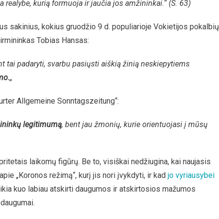
realybe, kurią formuoja ir jaučia jos amžininkai.“ (S. 63)
us sakinius, kokius gruodžio 9 d. populiarioje Vokietijos pokalbių
 pirmininkas Tobias Hansas:
t tai padaryti, svarbu pasiųsti aiškią žinią neskiepytiems
mo.
„
urter Allgemeine Sonntagszeitung“:
ešininkų legitimumą
, bent jau žmonių, kurie orientuojasi į mūsų
tpritetais laikomų figūrų. Be to, visiškai nedžiugina, kai naujasis
pie „Koronos režimą“, kurį jis nori įvykdyti, ir kad
jo vyriausybei
 reikia kuo labiau atskirti daugumos ir atskirtosios mažumos
 daugumai.