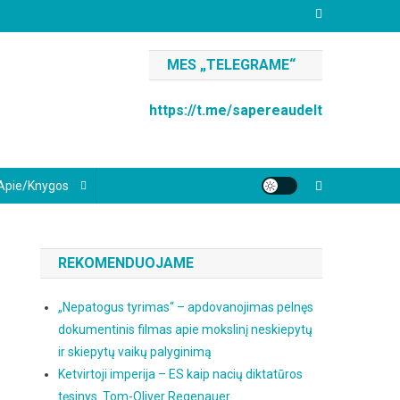
MES „TELEGRAME“
https://t.me/sapereaudelt
Apie/knygos
REKOMENDUOJAME
„Nepatogus tyrimas“ – apdovanojimas pelnęs
dokumentinis filmas apie mokslinį neskiepytų
ir skiepytų vaikų palyginimą
Ketvirtoji imperija – ES kaip nacių diktatūros
tęsinys. Tom-Oliver Regenauer