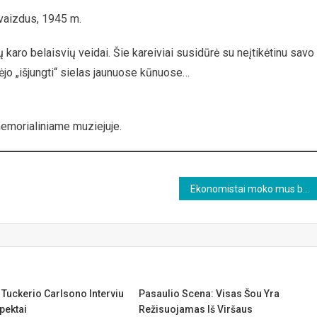
 vaizdus, 1945 m.
 karo belaisvių veidai. Šie kareiviai susidūrė su neįtikėtinu savo
jo „išjungti“ sielas jaunuose kūnuose…
emorialiniame muziejuje.
Ekonomistai moko mus buti nelaimingais
 Tuckerio Carlsono Interviu
Pasaulio Scena: Visas Šou Yra
pektai
Režisuojamas Iš Viršaus