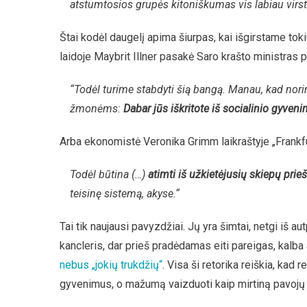
atstumtosios grupės kitoniškumas vis labiau virsta 
Štai kodėl daugelį apima šiurpas, kai išgirstame toki
laidoje Maybrit Illner pasakė Saro krašto ministras
“Todėl turime stabdyti šią bangą. Manau, kad norin
žmonėms:
Dabar jūs iškritote iš socialinio gyveni
Arba ekonomistė Veronika Grimm laikraštyje „Frankf
Todėl būtina (…)
atimti iš užkietėjusių skiepų pri
teisinę sistemą, akyse.“
Tai tik naujausi pavyzdžiai. Jų yra šimtai, netgi iš au
kancleris, dar prieš pradėdamas eiti pareigas, kalba a
nebus „jokių trukdžių“
. Visa ši retorika reiškia, kad
gyvenimus, o mažumą vaizduoti kaip mirtiną pavojų