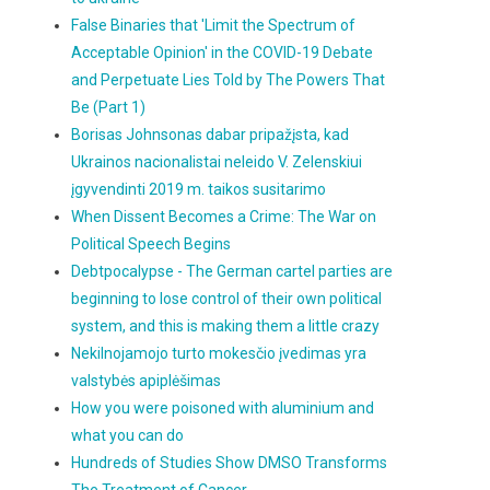
False Binaries that 'Limit the Spectrum of
Acceptable Opinion' in the COVID-19 Debate
and Perpetuate Lies Told by The Powers That
Be (Part 1)
Borisas Johnsonas dabar pripažįsta, kad
Ukrainos nacionalistai neleido V. Zelenskiui
įgyvendinti 2019 m. taikos susitarimo
When Dissent Becomes a Crime: The War on
Political Speech Begins
Debtpocalypse - The German cartel parties are
beginning to lose control of their own political
system, and this is making them a little crazy
Nekilnojamojo turto mokesčio įvedimas yra
valstybės apiplėšimas
How you were poisoned with aluminium and
what you can do
Hundreds of Studies Show DMSO Transforms