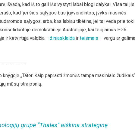
vadą, kad iš to gali išsivystyti labai blogi dalykai. Visa tai jis
nerašo, kad jei šios sąlygos bus įgyvendintos, įvyks masinės
udaromos sąlygos, arba, kas labiau tikėtina, jei tai veda prie tok
konsoliduotoje demokratinėje Australijoje, kai teigiamus PGR
ja ir ketvirtąja valdžia –
žiniasklaida
ir
teismais
– vargu ar galim
__________
 knygoje „Täter. Kaip paprasti žmonės tampa masiniais žudikais
rmųjų mūsų straipsnių.
nologijų grupė “Thales” aiškina strateginę