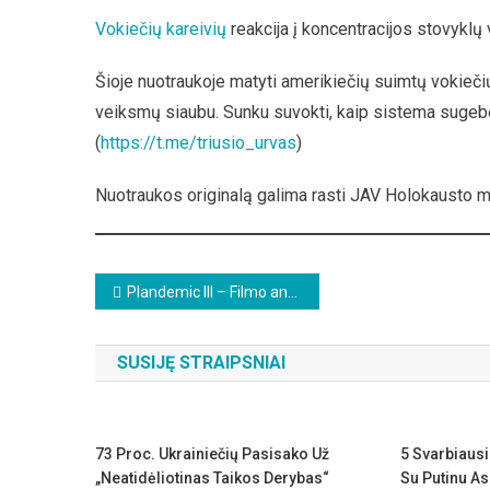
Vokiečių kareivių
reakcija į koncentracijos stovyklų
Šioje nuotraukoje matyti amerikiečių suimtų vokiečių
veiksmų siaubu. Sunku suvokti, kaip sistema sugebė
(
https://t.me/triusio_urvas
)
Nuotraukos originalą galima rasti JAV Holokausto m
Beitragsnavigation
Plandemic III – Filmo anonsas
SUSIJĘ STRAIPSNIAI
73 Proc. Ukrainiečių Pasisako Už
5 Svarbiausi
„neatidėliotinas Taikos Derybas“
Su Putinu As