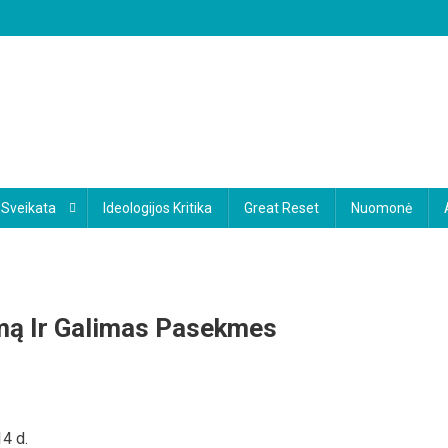
Sveikata
Ideologijos Kritika
Great Reset
Nuomonė
imą Ir Galimas Pasekmes
On
Apie
4 d.
Atskirtį,