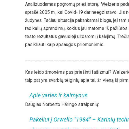
Analizuodamas pogromų priešistorę, Welzeris padarė iš
aprašė 2005 m., kai Covid-19 dar neegzistavo. Jis 
žudynės. Tačiau situacija pakankamai bloga, jei tam s
radikalių sprendimų, kokius jau matome iš pažiūros 
testo rezultatus gavusieji uždaromi į kalėjimą. Trečią
pasikliauti kaip apsaugos priemonėmis.
________________________________________
Kas leido žmonėms pasipriešinti fašizmui? Welzerio
taip pat yra svarbių teiginių apie tai, žr. vieną iš pi
Apie varles ir kaimynus
Daugiau Norberto Häringo straipsnių:
Pakeliui į Orwello “1984” – Karinių tech