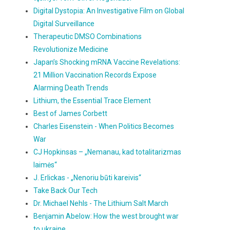
Digital Dystopia: An Investigative Film on Global
Digital Surveillance
Therapeutic DMSO Combinations
Revolutionize Medicine
Japan’s Shocking mRNA Vaccine Revelations:
21 Million Vaccination Records Expose
Alarming Death Trends
Lithium, the Essential Trace Element
Best of James Corbett
Charles Eisenstein - When Politics Becomes
War
CJ Hopkinsas – „Nemanau, kad totalitarizmas
laimės“
J. Erlickas - „Nenoriu būti kareivis“
Take Back Our Tech
Dr. Michael Nehls - The Lithium Salt March
Benjamin Abelow: How the west brought war
to ukraine