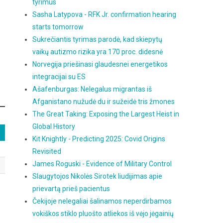
tyrimus
Sasha Latypova - RFK Jr. confirmation hearing
starts tomorrow
Sukrečiantis tyrimas parodė, kad skiepytų
vaikų autizmo rizika yra 170 proc. didesnė
Norvegija priešinasi glaudesnei energetikos
integracijai su ES
Ašafenburgas: Nelegalus migrantas iš
Afganistano nužudė du ir sužeidė tris žmones
The Great Taking: Exposing the Largest Heist in
Global History
Kit Knightly - Predicting 2025: Covid Origins
Revisited
James Roguski - Evidence of Military Control
Slaugytojos Nikolės Sirotek liudijimas apie
prievartą prieš pacientus
Čekijoje nelegaliai šalinamos neperdirbamos
vokiškos stiklo pluošto atliekos iš vėjo jėgainių