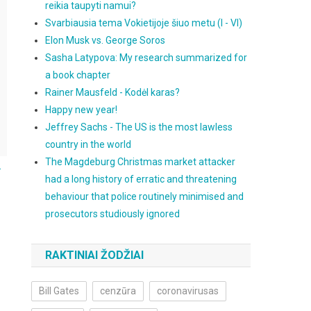
reikia taupyti namui?
Svarbiausia tema Vokietijoje šiuo metu (I - VI)
Elon Musk vs. George Soros
Sasha Latypova: My research summarized for
a book chapter
Rainer Mausfeld - Kodėl karas?
Happy new year!
Jeffrey Sachs - The US is the most lawless
country in the world
The Magdeburg Christmas market attacker
.
had a long history of erratic and threatening
behaviour that police routinely minimised and
prosecutors studiously ignored
RAKTINIAI ŽODŽIAI
Bill Gates
cenzūra
coronavirusas