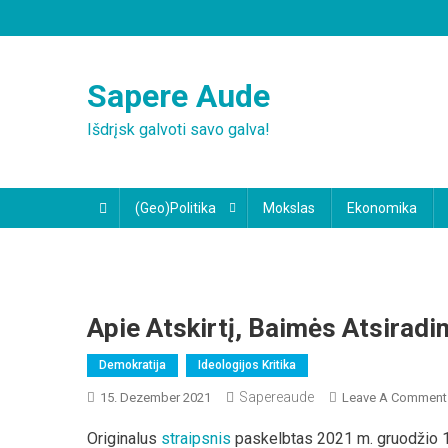
Skip
to
content
Sapere Aude
Išdrįsk galvoti savo galva!
(Geo)Politika
Mokslas
Ekonomika
Apie Atskirtį, Baimės Atsirad
Demokratija
Ideologijos Kritika
Sapereaude
15. Dezember 2021
Leave A Comment
Originalus
straipsnis
paskelbtas 2021 m. gruodžio 1