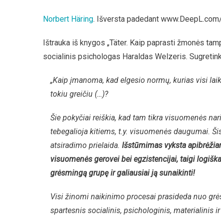
Norbert Häring
. Išversta padedant www.DeepL.com/T
Ištrauka iš knygos „Täter. Kaip paprasti žmonės tam
socialinis psichologas Haraldas Welzeris. Sugretink
„Kaip įmanoma, kad elgesio normų, kurias visi lai
tokiu greičiu (…)?
Šie pokyčiai reiškia, kad tam tikra visuomenės nar
tebegalioja kitiems, t.y. visuomenės daugumai. Ši
atsiradimo prielaida.
Išstūmimas vyksta apibrėžiant
visuomenės gerovei bei egzistencijai, taigi logiška
grėsmingą grupę ir galiausiai ją sunaikinti!
Visi žinomi naikinimo procesai prasideda nuo grė
spartesnis socialinis, psichologinis, materialinis i