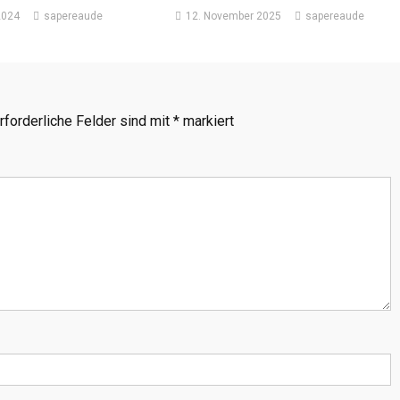
2024
sapereaude
12. November 2025
sapereaude
rforderliche Felder sind mit
*
markiert