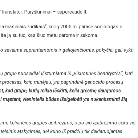
Baimės
ranslator. Paryškinimai – sapereaude.lt.
Atsiradimą
Ir
pa masiniais žudikais“, kurią 2005 m. parašė sociologas ir
Galimas
Pasekmes
ite ją su tuo, kas šiuo metu daroma ir sakoma.
ko savaime suprantamomis ir galiojančiomis, pokyčiai gali vykti
ių grupė nuosekliai išstumiama iš „visuotinės bendrystės“, kuri
s procesas, kaip minėjau, yra pagrindinė genocido procesų
, kad grupė, kurią reikia išskirti, kelia grėsmę daugumos
i mąstant, vienintelis būdas išsigelbėti yra nukenksminti šią
smę keliančios grupės apibrėžimo, o po šio apibrėžimo seka vis
r teisinis atskyrimas, dėl kurio iš pradžių tik deklaruojamas