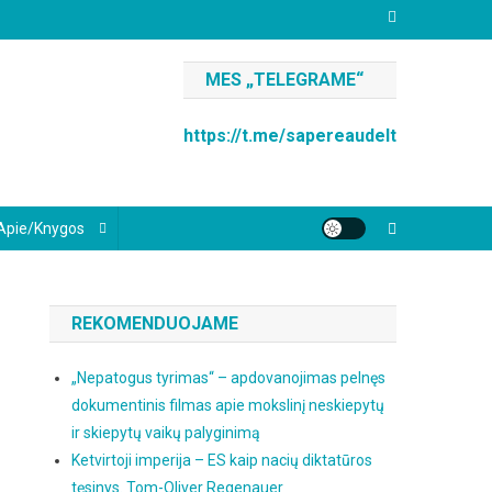
MES „TELEGRAME“
https://t.me/sapereaudelt
Apie/knygos
REKOMENDUOJAME
„Nepatogus tyrimas“ – apdovanojimas pelnęs
dokumentinis filmas apie mokslinį neskiepytų
ir skiepytų vaikų palyginimą
Ketvirtoji imperija – ES kaip nacių diktatūros
tęsinys. Tom-Oliver Regenauer