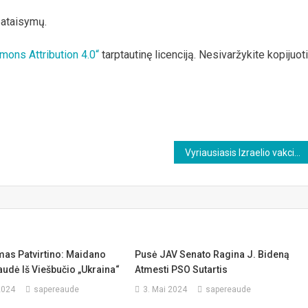
pataisymų.
mons Attribution 4.0“
tarptautinę licenciją. Nesivaržykite kopijuoti
Vyriausiasis Izraelio vakcinų ekspertas: beždžionių raupai atsirado dėl mRNA vakcinos
mas Patvirtino: Maidano
Pusė JAV Senato Ragina J. Bideną
audė Iš Viešbučio „Ukraina“
Atmesti PSO Sutartis
2024
sapereaude
3. Mai 2024
sapereaude