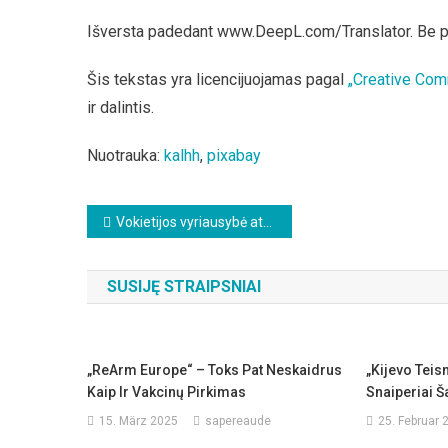
Išversta padedant www.DeepL.com/Translator. Be 
Šis tekstas yra licencijuojamas pagal
„Creative Com
ir dalintis.
Nuotrauka:
kalhh
,
pixabay
Beitragsnavigation
Vokietijos vyriausybė atveria vartus laisvei: Vokietijos ligoninių federacija sako, kad daugiau jokių Covid vakcinų
SUSIJĘ STRAIPSNIAI
„ReArm Europe“ – Toks Pat Neskaidrus
„Kijevo Teis
Kaip Ir Vakcinų Pirkimas
Snaiperiai Š
15. März 2025
sapereaude
25. Februar 