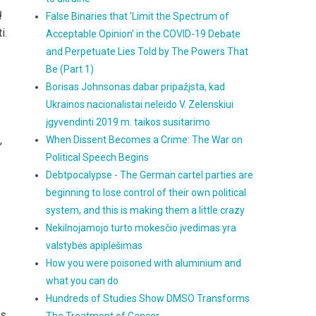
ų
False Binaries that 'Limit the Spectrum of
i.
Acceptable Opinion' in the COVID-19 Debate
and Perpetuate Lies Told by The Powers That
Be (Part 1)
Borisas Johnsonas dabar pripažįsta, kad
Ukrainos nacionalistai neleido V. Zelenskiui
įgyvendinti 2019 m. taikos susitarimo
,
When Dissent Becomes a Crime: The War on
Political Speech Begins
Debtpocalypse - The German cartel parties are
beginning to lose control of their own political
system, and this is making them a little crazy
Nekilnojamojo turto mokesčio įvedimas yra
valstybės apiplėšimas
How you were poisoned with aluminium and
what you can do
Hundreds of Studies Show DMSO Transforms
es