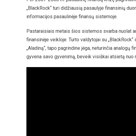
„BlackRock“ turi didžiausią pasaulyje finansinių duo
informacijos pasaulinėje finansų sistemoje.
Pastaraisiais metais šios sistemos svarba nuolat au
finansinėje veikloje. Turto valdytojai su „BlackRock“ 
„Aladiną“, tapo pagrindine jėga, neturinčia analogų fi
gyvena savo gyvenimą, beveik visiškai atsietą nuo