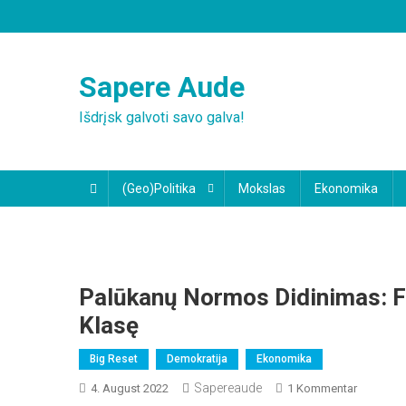
Skip
to
content
Sapere Aude
Išdrįsk galvoti savo galva!
(Geo)Politika
Mokslas
Ekonomika
Palūkanų Normos Didinimas: Fr
Klasę
Big Reset
Demokratija
Ekonomika
Sapereaude
Zu
4. August 2022
1 Kommentar