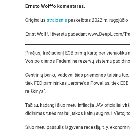
Palūkanų
Ernsto Wolffo komentaras.
Normos
Didinimas
Originalus
straipsnis
paskelbtas 2022 m. rugpjūčio 
Frontalus
Puolimas
Ernst Wolff. Išversta padedant www.DeepL.com/Tran
Prieš
Viduriniąj
Klasę
Praėjusį trečiadienį ECB pirmą kartą per vienuolika 
Vos po dienos Federalinė rezervų sistema padidino p
Centrinių bankų vadovai šias priemones teisina tuo, ka
tiek FED pirmininkas Jerome’as Powellas, tiek ECB pir
reiškinys“.
Tačiau, kadangi šiuo metu infliacija JAV oficialiai v
didinimas turės mažai įtakos kainų augimui. Vietoj to
Šiuo metu pasaulis išgyvena recesiją, t. y. ekono