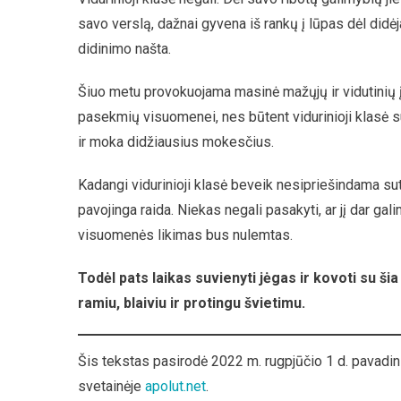
savo verslą, dažnai gyvena iš rankų į lūpas dėl didėj
didinimo našta.
Šiuo metu provokuojama masinė mažųjų ir vidutinių įm
pasekmių visuomenei, nes būtent vidurinioji klasė s
ir moka didžiausius mokesčius.
Kadangi vidurinioji klasė beveik nesipriešindama s
pavojinga raida. Niekas negali pasakyti, ar jį dar gal
visuomenės likimas bus nulemtas.
Todėl pats laikas suvienyti jėgas ir kovoti su š
ramiu, blaiviu ir protingu švietimu.
Šis tekstas pasirodė 2022 m. rugpjūčio 1 d. pavadin
svetainėje
apolut.net
.