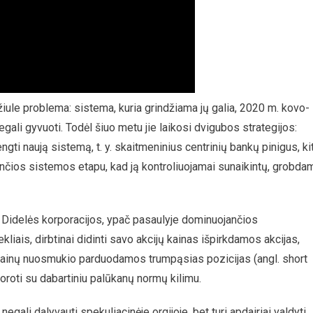
žiule problema: sistema, kuria grindžiama jų galia, 2020 m. kovo-
begali gyvuoti. Todėl šiuo metu jie laikosi dvigubos strategijos:
ngti naują sistemą, t. y. skaitmeninius centrinių bankų pinigus, ki
jančios sistemos etapu, kad ją kontroliuojamai sunaikintų, grobda
sė. Didelės korporacijos, ypač pasaulyje dominuojančios
kliais, dirbtinai didinti savo akcijų kainas išpirkdamos akcijas,
š kainų nuosmukio parduodamos trumpąsias pozicijas (angl. short
oroti su dabartiniu palūkanų normų kilimu.
negali dalyvauti spekuliacinėje orgijoje, bet turi apdairiai valdyti