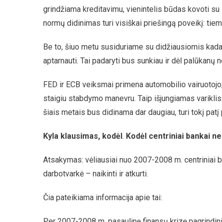
grindžiama kreditavimu, vienintelis būdas kovoti su 
normų didinimas turi visiškai priešingą poveikį: tie
Be to, šiuo metu susiduriame su didžiausiomis kada
aptarnauti. Tai padaryti bus sunkiau ir dėl palūkanų
FED ir ECB veiksmai primena automobilio vairuotojo, ku
staigiu stabdymo manevru. Taip išjungiamas variklis
šiais metais bus didinama dar daugiau, turi tokį patį
Kyla klausimas, kodėl
.
Kodėl centriniai bankai n
Atsakymas: vėliausiai nuo 2007-2008 m. centriniai ban
darbotvarkė – naikinti ir atkurti.
Čia pateikiama informacija apie tai:
Per 2007-2008 m. pasaulinę finansų krizę pagrindiniai