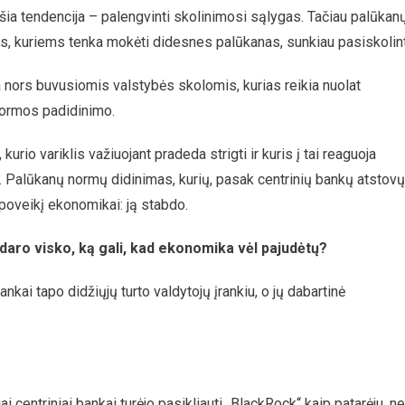
šia tendencija – palengvinti skolinimosi sąlygas. Tačiau palūkan
ms, kuriems tenka mokėti didesnes palūkanas, sunkiau pasiskolint
 nors buvusiomis valstybės skolomis, kurias reikia nuolat
 normos padidinimo.
rio variklis važiuojant pradeda strigti ir kuris į tai reaguoja
. Palūkanų normų didinimas, kurių, pasak centrinių bankų atstovų
 poveikį ekonomikai: ją stabdo.
edaro visko, ką gali, kad ekonomika vėl pajudėtų?
kai tapo didžiųjų turto valdytojų įrankiu, o jų dabartinė
 centriniai bankai turėjo pasikliauti „BlackRock“ kaip patarėju, n