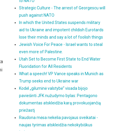
to NATO
Strategic Culture - The arrest of Georgescu will
push against NATO
In which the United States suspends military
aid to Ukraine and impotent childish Eurotards
lose their minds and say a lot of foolish things
Jewish Voice For Peace - Israel wants to steal
even more of Palestine.
Utah Set to Become First State to End Water
ta
Fluoridation for All Residents
mi
What a speech! VP Vance speaks in Munich as
Trump seeks end to Ukraine war
Kodėl „giluminė valstybė“ visada bijojo
paviešinti JFK nužudymo bylas: Pentagono
dokumentas atskleidžia karą provokuojančią
priežastį
Raudona mėsa nekelia pavojaus sveikatai -
naujas tyrimas atskleidžia nekokybiškus