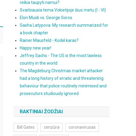
reikia taupyti namui?
Svarbiausia tema Vokietijoje šiuo metu (I - VI)
Elon Musk vs. George Soros
Sasha Latypova: My research summarized for
a book chapter
Rainer Mausfeld - Kodėl karas?
Happy new year!
Jeffrey Sachs - The US is the most lawless
country in the world
The Magdeburg Christmas market attacker
had a long history of erratic and threatening
behaviour that police routinely minimised and
prosecutors studiously ignored
RAKTINIAI ŽODŽIAI
Bill Gates
cenzūra
coronavirusas