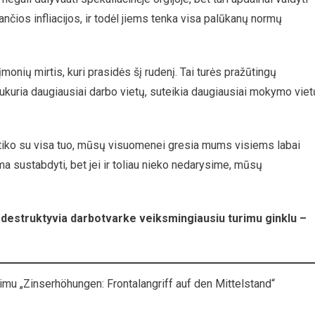
ančios infliacijos, ir todėl jiems tenka visa palūkanų normų
onių mirtis, kuri prasidės šį rudenį. Tai turės pražūtingų
ukuria daugiausiai darbo vietų, suteikia daugiausiai mokymo viet
utiko su visa tuo, mūsų visuomenei gresia mums visiems labai
ima sustabdyti, bet jei ir toliau nieko nedarysime, mūsų
ia destruktyvia darbotvarke veiksmingiausiu turimu ginklu –
imu „Zinserhöhungen: Frontalangriff auf den Mittelstand“