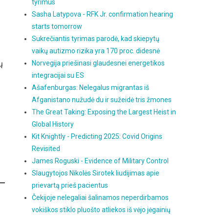
tyrimus
Sasha Latypova - RFK Jr. confirmation hearing
starts tomorrow
Sukrečiantis tyrimas parodė, kad skiepytų
vaikų autizmo rizika yra 170 proc. didesnė
ų
Norvegija priešinasi glaudesnei energetikos
integracijai su ES
Ašafenburgas: Nelegalus migrantas iš
Afganistano nužudė du ir sužeidė tris žmones
The Great Taking: Exposing the Largest Heist in
Global History
Kit Knightly - Predicting 2025: Covid Origins
Revisited
James Roguski - Evidence of Military Control
Slaugytojos Nikolės Sirotek liudijimas apie
prievartą prieš pacientus
Čekijoje nelegaliai šalinamos neperdirbamos
vokiškos stiklo pluošto atliekos iš vėjo jėgainių