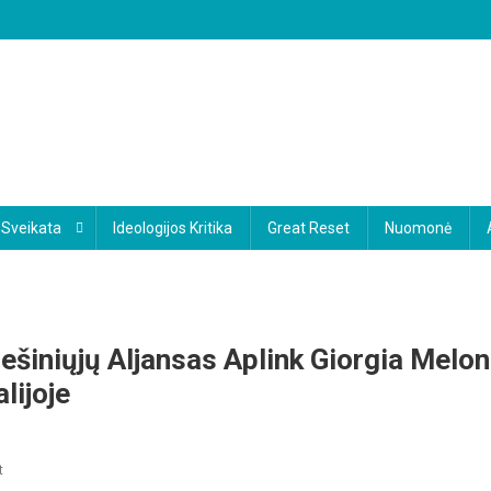
Sveikata
Ideologijos Kritika
Great Reset
Nuomonė
šiniųjų Aljansas Aplink Giorgia Melon
lijoje
On
t