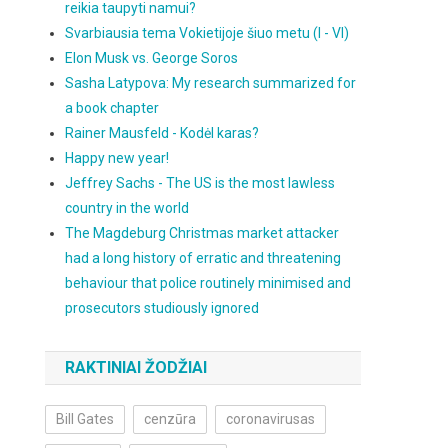
reikia taupyti namui?
Svarbiausia tema Vokietijoje šiuo metu (I - VI)
Elon Musk vs. George Soros
Sasha Latypova: My research summarized for
a book chapter
Rainer Mausfeld - Kodėl karas?
Happy new year!
Jeffrey Sachs - The US is the most lawless
country in the world
The Magdeburg Christmas market attacker
had a long history of erratic and threatening
behaviour that police routinely minimised and
prosecutors studiously ignored
RAKTINIAI ŽODŽIAI
Bill Gates
cenzūra
coronavirusas