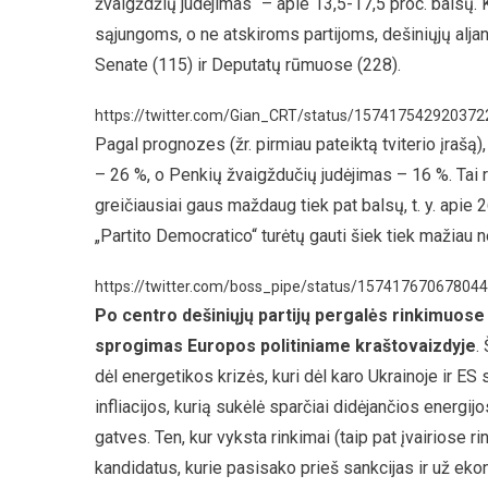
žvaigždžių judėjimas“ – apie 13,5-17,5 proc. balsų.
sąjungoms, o ne atskiroms partijoms, dešiniųjų alja
Senate (115) ir Deputatų rūmuose (228).
https://twitter.com/Gian_CRT/status/15741754292037
Pagal prognozes (žr. pirmiau pateiktą tviterio įrašą)
– 26 %, o Penkių žvaigždučių judėjimas – 16 %. Tai reišk
greičiausiai gaus maždaug tiek pat balsų, t. y. apie 26
„Partito Democratico“ turėtų gauti šiek tiek mažiau n
https://twitter.com/boss_pipe/status/15741767067804
Po centro dešiniųjų partijų pergalės rinkimuose Šv
sprogimas Europos politiniame kraštovaizdyje
.
dėl energetikos krizės, kuri dėl karo Ukrainoje ir ES
infliacijos, kurią sukėlė sparčiai didėjančios energijo
gatves. Ten, kur vyksta rinkimai (taip pat įvairiose ri
kandidatus, kurie pasisako prieš sankcijas ir už ek