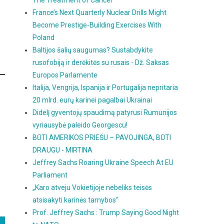
The Treatment of Cancer
France’s Next Quarterly Nuclear Drills Might
Become Prestige-Building Exercises With
Poland
Baltijos šalių saugumas? Sustabdykite
rusofobiją ir derėkitės su rusais - Dž. Saksas
Europos Parlamente
Italija, Vengrija, Ispanija ir Portugalija nepritaria
20 mlrd. eurų karinei pagalbai Ukrainai
Didelį gyventojų spaudimą patyrusi Rumunijos
vyriausybė paleido Georgescu!
BŪTI AMERIKOS PRIEŠU – PAVOJINGA, BŪTI
DRAUGU - MIRTINA
Jeffrey Sachs Roaring Ukraine Speech At EU
Parliament
„Karo atveju Vokietijoje nebeliks teisės
atsisakyti karinės tarnybos“
Prof. Jeffrey Sachs : Trump Saying Good Night