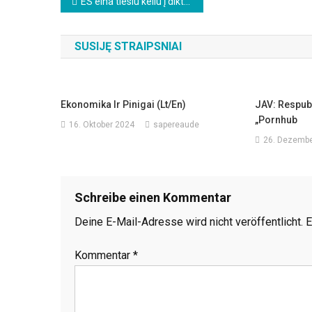
Beitragsnavigation
ES eina tiesiu keliu į diktatūrą
SUSIJĘ STRAIPSNIAI
Ekonomika Ir Pinigai (lt/en)
JAV: Respubl
„Pornhub
16. Oktober 2024
sapereaude
26. Dezembe
Schreibe einen Kommentar
Deine E-Mail-Adresse wird nicht veröffentlicht.
E
Kommentar
*