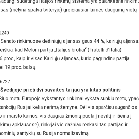
 Kadangi sudėtinga Italijos rinkimų sistema yra palankesnė rinkim
nsas (mėlyna spalva tviteryje) greičiausiai laimės daugumą vietų
22240
, Senato rinkimuose dešiniųjų aljansas gaus 44 %, kairiųjų aljansa
ia, kad Meloni partija „Italijos broliai“ (Fratelli d’Italia)
 proc., kaip ir visas Kairiųjų aljansas, kurio pagrindinė partija
ei 19 proc. balsų.
46722
edijoje prieš dvi savaites tai jau yra kitas politinis
 Šiuo metu Europoje vykstantys rinkimai vyksta sunkiu metu, ypač
 sankcijų Rusijai kelia nerimą žemyne. Dėl vis sparčiau augančios
s ir maisto kainos, vis daugiau žmonių puola į neviltį ir išeina į
nkimų apklausose), rinkėjai vis dažniau renkasi tas partijas ir
onominių santykių su Rusija normalizavimą.