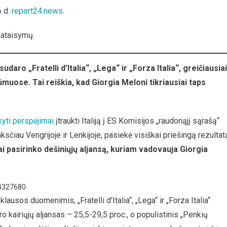
Smūgis
6 d.
report24.news
.
Eurokratams
Į
pataisymų.
Veidą:
Dešiniųjų
Aljansas
daro „Fratelli d’Italia“, „Lega“ ir „Forza Italia“, greičiausiai
Aplink
uose. Tai reiškia, kad Giorgia Meloni tikriausiai taps
Giorgia
Meloni
Švenčia
Pergalę
kyti perspėjimai
įtraukti Italiją į ES Komisijos „raudonąjį sąrašą“
Rinkimuose
ksčiau Vengrijoje ir Lenkijoje, pasiekė visiškai priešingą rezultat
Italijoje
ai pasirinko dešiniųjų aljansą, kuriam vadovauja Giorgia
64327680
ausos duomenimis, „Fratelli d’Italia“, „Lega“ ir „Forza Italia“
ro kairiųjų aljansas – 25,5-29,5 proc., o populistinis „Penkių