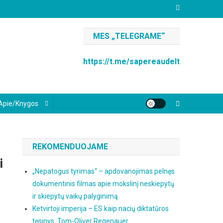
MES „TELEGRAME“
https://t.me/sapereaudelt
Apie/knygos
REKOMENDUOJAME
i
„Nepatogus tyrimas“ – apdovanojimas pelnęs
dokumentinis filmas apie mokslinį neskiepytų
ir skiepytų vaikų palyginimą
Ketvirtoji imperija – ES kaip nacių diktatūros
tęsinys. Tom-Oliver Regenauer