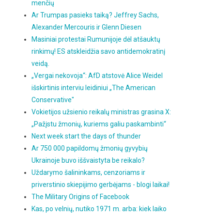
menčių
Ar Trumpas pasieks taiką? Jeffrey Sachs,
Alexander Mercouris ir Glenn Diesen
Masiniai protestai Rumunijoje dėl atšauktų
rinkimų! ES atskleidžia savo antidemokratinį
veidą.
„Vergai nekovoja“: AfD atstovė Alice Weidel
išskirtinis interviu leidiniui „The American
Conservative"
Vokietijos užsienio reikalų ministras grasina X:
„Pažįstu žmonių, kuriems galiu paskambinti“
Next week start the days of thunder
Ar 750 000 papildomų žmonių gyvybių
Ukrainoje buvo iššvaistyta be reikalo?
Uždarymo šalininkams, cenzoriams ir
priverstinio skiepijimo gerbėjams - blogi laikai!
The Military Origins of Facebook
Kas, po velnių, nutiko 1971 m. arba: kiek laiko