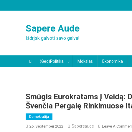
Skip
to
content
Sapere Aude
Išdrįsk galvoti savo galva!
(Geo)Politika
Mokslas
Ekonomika
Smūgis Eurokratams Į Veidą: De
Švenčia Pergalę Rinkimuose Ita
Demokratija
Sapereaude
26. September 2022
Leave A Commen