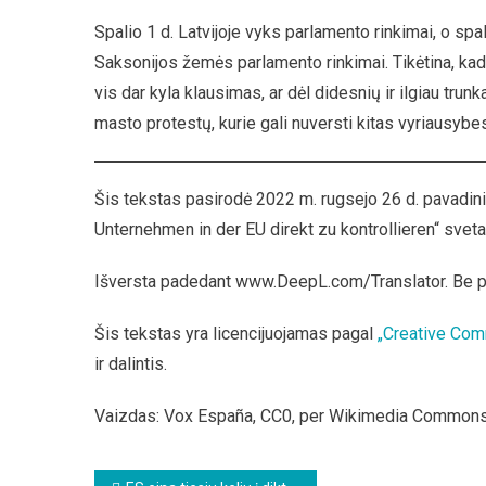
Spalio 1 d. Latvijoje vyks parlamento rinkimai, o spal
Saksonijos žemės parlamento rinkimai. Tikėtina, kad 
vis dar kyla klausimas, ar dėl didesnių ir ilgiau tru
masto protestų, kurie gali nuversti kitas vyriausybes
Šis tekstas pasirodė 2022 m. rugsejo 26 d. pavadin
Unternehmen in der EU direkt zu kontrollieren“ svet
Išversta padedant www.DeepL.com/Translator. Be 
Šis tekstas yra licencijuojamas pagal
„Creative Com
ir dalintis.
Vaizdas: Vox España, CC0, per Wikimedia Common