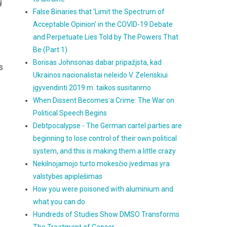
ų
False Binaries that 'Limit the Spectrum of
Acceptable Opinion' in the COVID-19 Debate
and Perpetuate Lies Told by The Powers That
Be (Part 1)
Borisas Johnsonas dabar pripažįsta, kad
s
Ukrainos nacionalistai neleido V. Zelenskiui
įgyvendinti 2019 m. taikos susitarimo
When Dissent Becomes a Crime: The War on
Political Speech Begins
Debtpocalypse - The German cartel parties are
beginning to lose control of their own political
system, and this is making them a little crazy
Nekilnojamojo turto mokesčio įvedimas yra
valstybės apiplėšimas
How you were poisoned with aluminium and
what you can do
Hundreds of Studies Show DMSO Transforms