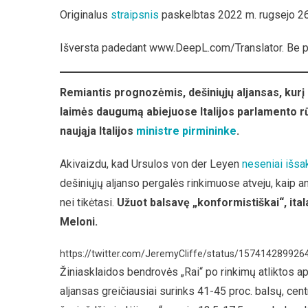
Originalus
straipsnis
paskelbtas 2022 m. rugsejo 2
Išversta padedant www.DeepL.com/Translator. Be 
Remiantis prognozėmis, dešiniųjų aljansas, kurį su
laimės daugumą abiejuose Italijos parlamento rūm
naująja Italijos
ministre pirmininke
.
Akivaizdu, kad Ursulos von der Leyen
neseniai išsa
dešiniųjų aljanso pergalės rinkimuose atveju, kaip an
nei tikėtasi.
Užuot balsavę „konformistiškai“, ital
Meloni.
https://twitter.com/JeremyCliffe/status/15741428992
Žiniasklaidos bendrovės „Rai“ po rinkimų atliktos apkl
aljansas greičiausiai surinks 41-45 proc. balsų, cent