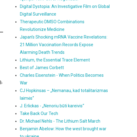
Digital Dystopia: An Investigative Film on Global
Digital Surveillance
Therapeutic DMSO Combinations
Revolutionize Medicine
Japan’s Shocking mRNA Vaccine Revelations:
21 Million Vaccination Records Expose
Alarming Death Trends
Lithium, the Essential Trace Element
Best of James Corbett
Charles Eisenstein - When Politics Becomes
ą,
War
CJ Hopkinsas – „Nemanau, kad totalitarizmas
laimės“
J. Erlickas - „Nenoriu būti kareivis“
Take Back Our Tech
Dr. Michael Nehls - The Lithium Salt March
Benjamin Abelow: How the west brought war
to ukraine