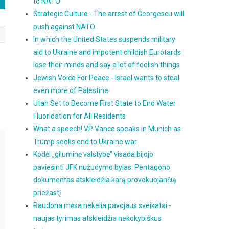
to NATO
Strategic Culture - The arrest of Georgescu will
push against NATO
In which the United States suspends military
aid to Ukraine and impotent childish Eurotards
lose their minds and say a lot of foolish things
Jewish Voice For Peace - Israel wants to steal
even more of Palestine.
Utah Set to Become First State to End Water
Fluoridation for All Residents
What a speech! VP Vance speaks in Munich as
Trump seeks end to Ukraine war
Kodėl „giluminė valstybė“ visada bijojo
paviešinti JFK nužudymo bylas: Pentagono
dokumentas atskleidžia karą provokuojančią
priežastį
Raudona mėsa nekelia pavojaus sveikatai -
naujas tyrimas atskleidžia nekokybiškus