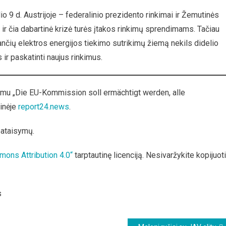
io 9 d. Austrijoje – federalinio prezidento rinkimai ir Žemutinės
ir čia dabartinė krizė turės įtakos rinkimų sprendimams. Tačiau
nkančių elektros energijos tiekimo sutrikimų žiemą nekils didelio
 ir paskatinti naujus rinkimus.
imu „Die EU-Kommission soll ermächtigt werden, alle
ainėje
report24.news
.
pataisymų.
mons Attribution 4.0“
tarptautinę licenciją. Nesivaržykite kopijuoti
s