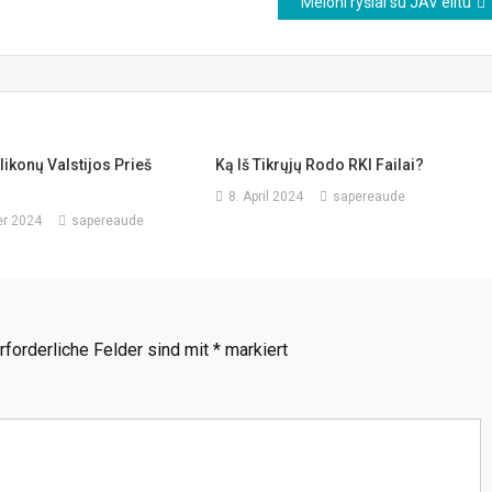
Meloni ryšiai su JAV elitu
ikonų Valstijos Prieš
Ką Iš Tikrųjų Rodo RKI Failai?
8. April 2024
sapereaude
r 2024
sapereaude
rforderliche Felder sind mit
*
markiert