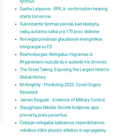
tyrimus
Sasha Latypova - RFK Jr. confirmation hearing
starts tomorrow
Sukrečiantis tyrimas parodė, kad skiepytų
vaikų autizmo rizika yra 170 proc. didesnė
Norvegija priešinasi glaudesnei energetikos
integracijai su ES
Ašafenburgas: Nelegalus migrantas iš
Afganistano nužudė du ir sužeidė tris žmones
The Great Taking: Exposing the Largest Heist in
Global History
Kit Knightly - Predicting 2025: Covid Origins
Revisited
James Roguski - Evidence of Military Control
Slaugytojos Nikolės Sirotek liudijimas apie
prievartą prieš pacientus
Čekijoje nelegaliai šalinamos neperdirbamos
.
vokiškos stiklo pluošto atliekos iš vėjo jėgainių