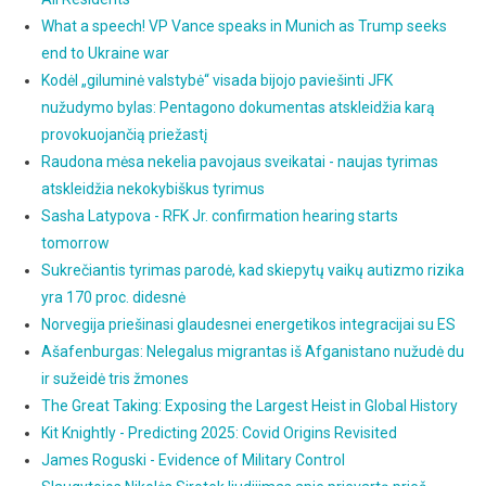
What a speech! VP Vance speaks in Munich as Trump seeks
end to Ukraine war
Kodėl „giluminė valstybė“ visada bijojo paviešinti JFK
nužudymo bylas: Pentagono dokumentas atskleidžia karą
provokuojančią priežastį
Raudona mėsa nekelia pavojaus sveikatai - naujas tyrimas
atskleidžia nekokybiškus tyrimus
Sasha Latypova - RFK Jr. confirmation hearing starts
tomorrow
Sukrečiantis tyrimas parodė, kad skiepytų vaikų autizmo rizika
yra 170 proc. didesnė
Norvegija priešinasi glaudesnei energetikos integracijai su ES
Ašafenburgas: Nelegalus migrantas iš Afganistano nužudė du
ir sužeidė tris žmones
The Great Taking: Exposing the Largest Heist in Global History
Kit Knightly - Predicting 2025: Covid Origins Revisited
James Roguski - Evidence of Military Control