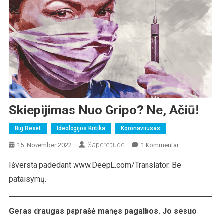
Skiepijimas Nuo Gripo? Ne, Ačiū!
Big Reset
Ideologijos Kritika
Koronavirusas
Sapereaude
Zu
15. November 2022
1 Kommentar
Skiepijimas
Išversta padedant www.DeepL.com/Translator. Be
Nuo
pataisymų.
Gripo?
Ne,
Ačiū!
Geras draugas paprašė manęs pagalbos. Jo sesuo