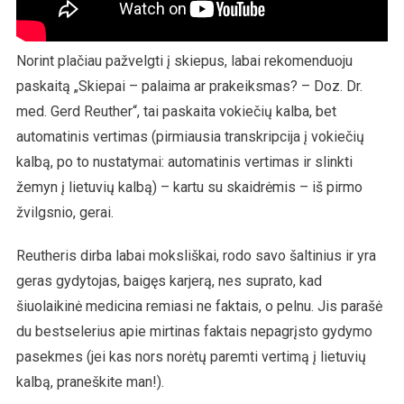
Norint plačiau pažvelgti į skiepus, labai rekomenduoju
paskaitą „Skiepai – palaima ar prakeiksmas? – Doz. Dr.
med. Gerd Reuther“, tai paskaita vokiečių kalba, bet
automatinis vertimas (pirmiausia transkripcija į vokiečių
kalbą, po to nustatymai: automatinis vertimas ir slinkti
žemyn į lietuvių kalbą) – kartu su skaidrėmis – iš pirmo
žvilgsnio, gerai.
Reutheris dirba labai moksliškai, rodo savo šaltinius ir yra
geras gydytojas, baigęs karjerą, nes suprato, kad
šiuolaikinė medicina remiasi ne faktais, o pelnu. Jis parašė
du bestselerius apie mirtinas faktais nepagrįsto gydymo
pasekmes (jei kas nors norėtų paremti vertimą į lietuvių
kalbą, praneškite man!).