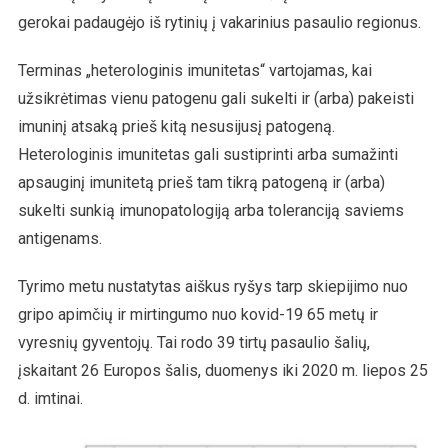
gerokai padaugėjo iš rytinių į vakarinius pasaulio regionus.
Terminas „heterologinis imunitetas“ vartojamas, kai
užsikrėtimas vienu patogenu gali sukelti ir (arba) pakeisti
imuninį atsaką prieš kitą nesusijusį patogeną.
Heterologinis imunitetas gali sustiprinti arba sumažinti
apsauginį imunitetą prieš tam tikrą patogeną ir (arba)
sukelti sunkią imunopatologiją arba toleranciją saviems
antigenams.
Tyrimo metu nustatytas aiškus ryšys tarp skiepijimo nuo
gripo apimčių ir mirtingumo nuo kovid-19 65 metų ir
vyresnių gyventojų. Tai rodo 39 tirtų pasaulio šalių,
įskaitant 26 Europos šalis, duomenys iki 2020 m. liepos 25
d. imtinai.