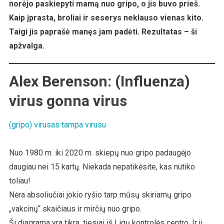
norėjo paskiepyti mamą nuo gripo, o jis buvo prieš.
Kaip įprasta, broliai ir seserys neklauso vienas kito.
Taigi jis paprašė manęs jam padėti. Rezultatas – ši
apžvalga.
Alex Berenson:
(In
f
luenza)
virus gonna virus
(gripo) virusas tampa virusu
Nuo 1980 m. iki 2020 m. skiepų nuo gripo padaugėjo
daugiau nei 15 kartų. Niekada nepatikėsite, kas nutiko
toliau!
Nėra absoliučiai jokio ryšio tarp mūsų skiriamų gripo
„vakcinų“ skaičiaus ir mirčių nuo gripo.
Ši diagrama yra tikra, tiesiai iš Ligų kontrolės centro. Ir ji