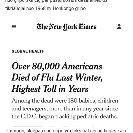
nuo gripo skaičių per pastaruosius dešimtmečius –
tikriausiai nuo 1968 m. Honkongo gripo.
Pasirodo, skiepas nuo gripo yra toks pat nenaudingas kaip