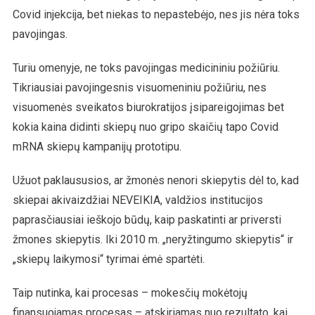
Covid injekcija, bet niekas to nepastebėjo, nes jis nėra toks
pavojingas.
Turiu omenyje, ne toks pavojingas medicininiu požiūriu.
Tikriausiai pavojingesnis visuomeniniu požiūriu, nes
visuomenės sveikatos biurokratijos įsipareigojimas bet
kokia kaina didinti skiepų nuo gripo skaičių tapo Covid
mRNA skiepų kampanijų prototipu.
Užuot paklaususios, ar žmonės nenori skiepytis dėl to, kad
skiepai akivaizdžiai NEVEIKIA, valdžios institucijos
paprasčiausiai ieškojo būdų, kaip paskatinti ar priversti
žmones skiepytis. Iki 2010 m. „neryžtingumo skiepytis“ ir
„skiepų laikymosi“ tyrimai ėmė spartėti.
Taip nutinka, kai procesas – mokesčių mokėtojų
finansuojamas procesas – atskiriamas nuo rezultato, kai