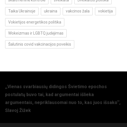
Taika Ukrainoje
ukraina
vakcinos žala
vokietija
Vokietijos energetikos politika
Wokeizmas ir LGBTQ judėjimas
Šalutinis covid vakcinacijos poveikis
,,Vienas svarbiausių didingos Švietimo epochos
postulatų buvo tai, kad argumentai išlieka
argumentais, nepriklausomai nuo to, kas juos išsako‘‘,
Slavoj Žižek