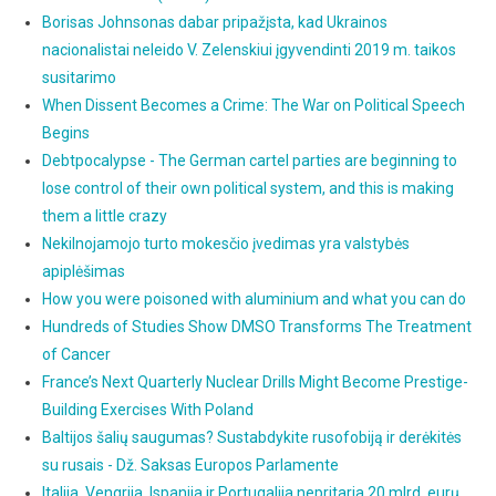
Borisas Johnsonas dabar pripažįsta, kad Ukrainos
nacionalistai neleido V. Zelenskiui įgyvendinti 2019 m. taikos
susitarimo
When Dissent Becomes a Crime: The War on Political Speech
Begins
Debtpocalypse - The German cartel parties are beginning to
lose control of their own political system, and this is making
them a little crazy
Nekilnojamojo turto mokesčio įvedimas yra valstybės
apiplėšimas
How you were poisoned with aluminium and what you can do
Hundreds of Studies Show DMSO Transforms The Treatment
of Cancer
France’s Next Quarterly Nuclear Drills Might Become Prestige-
Building Exercises With Poland
Baltijos šalių saugumas? Sustabdykite rusofobiją ir derėkitės
su rusais - Dž. Saksas Europos Parlamente
Italija, Vengrija, Ispanija ir Portugalija nepritaria 20 mlrd. eurų