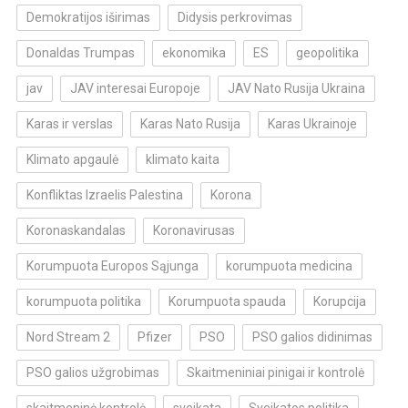
Demokratijos iširimas
Didysis perkrovimas
Donaldas Trumpas
ekonomika
ES
geopolitika
jav
JAV interesai Europoje
JAV Nato Rusija Ukraina
Karas ir verslas
Karas Nato Rusija
Karas Ukrainoje
Klimato apgaulė
klimato kaita
Konfliktas Izraelis Palestina
Korona
Koronaskandalas
Koronavirusas
Korumpuota Europos Sąjunga
korumpuota medicina
korumpuota politika
Korumpuota spauda
Korupcija
Nord Stream 2
Pfizer
PSO
PSO galios didinimas
PSO galios užgrobimas
Skaitmeniniai pinigai ir kontrolė
skaitmeninė kontrolė
sveikata
Sveikatos politika