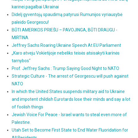
karinei pagalbai Ukrainai
Didelį gyventojų spaudimą patyrusi Rumunijos vyriausybė
paleido Georgescu!
BŪTI AMERIKOS PRIEŠU – PAVOJINGA, BŪTI DRAUGU -
MIRTINA
Jeffrey Sachs Roaring Ukraine Speech At EU Parliament
„Karo atveju Vokietijoje nebeliks teisės atsisakyti karinės
tarnybos“
Prof. Jeffrey Sachs : Trump Saying Good Night to NATO
Strategic Culture - The arrest of Georgescu will push against
NATO
In which the United States suspends military aid to Ukraine
and impotent childish Eurotards lose their minds and say a lot
of foolish things
Jewish Voice For Peace - Israel wants to steal even more of
Palestine.
Utah Set to Become First State to End Water Fluoridation for
All Residents