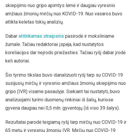
skiepijimo nuo gripo apimtys lėmė ir daugiau vyresnio
amžiaus žmonių mirčių nuo KOVID-19. Nuo vasaros buvo
atlikta keletas tokių analizių.
Dabar
atitinkamas straipsnis
pasirodė ir moksliniame
žurnale. Tačiau redaktoriai įspėja, kad nustatytos
koreliacijos dar neįrodo priežasties. Tačiau ryšį dabar įrodė
keli autoriai.
Šio tyrimo tikslas buvo išanalizuoti ryšį tarp su COVID-19
susijusių mirčių ir vyresnio amžiaus žmonių skiepijimo nuo
gripo (IVR) visame pasaulyje. Siekiant tai nustatyti, buvo
analizuojami turimi duomenų rinkiniai iš šalių, kuriose
gyvena daugiau nei 0,5 mln. gyventojų (iš viso 39 šalys).
Rezultatai parodė teigiamą ryšį tarp mirčių nuo COVID-19 ir
65 metų ir vyresnių žmonių IVR. Mirčių nuo COVID-19