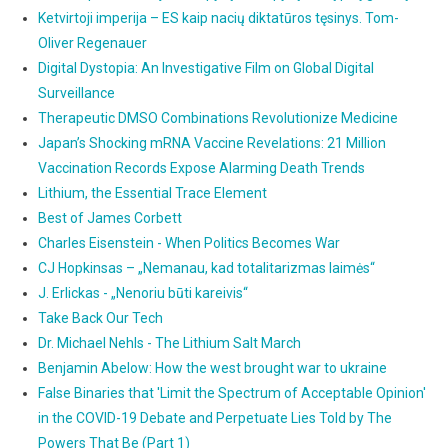
Ketvirtoji imperija – ES kaip nacių diktatūros tęsinys. Tom-
Oliver Regenauer
Digital Dystopia: An Investigative Film on Global Digital
Surveillance
Therapeutic DMSO Combinations Revolutionize Medicine
Japan’s Shocking mRNA Vaccine Revelations: 21 Million
Vaccination Records Expose Alarming Death Trends
Lithium, the Essential Trace Element
Best of James Corbett
Charles Eisenstein - When Politics Becomes War
CJ Hopkinsas – „Nemanau, kad totalitarizmas laimės“
J. Erlickas - „Nenoriu būti kareivis“
Take Back Our Tech
Dr. Michael Nehls - The Lithium Salt March
Benjamin Abelow: How the west brought war to ukraine
False Binaries that 'Limit the Spectrum of Acceptable Opinion'
in the COVID-19 Debate and Perpetuate Lies Told by The
Powers That Be (Part 1)