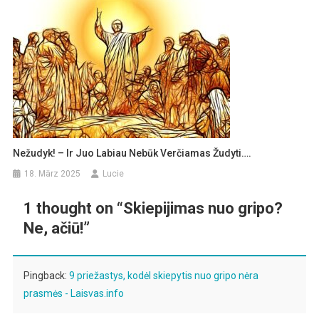
Nežudyk! – Ir Juo Labiau Nebūk Verčiamas Žudyti….
18. März 2025
Lucie
1 thought on “
Skiepijimas nuo gripo?
Ne, ačiū!
”
Pingback:
9 priežastys, kodėl skiepytis nuo gripo nėra
prasmės - Laisvas.info