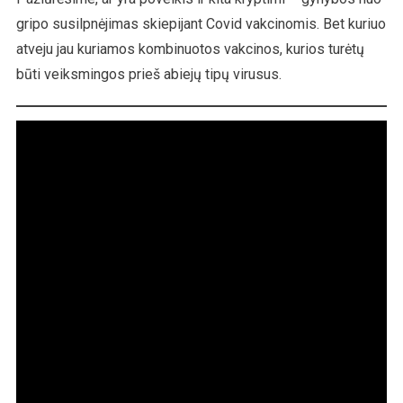
gripo susilpnėjimas skiepijant Covid vakcinomis. Bet kuriuo
atveju jau kuriamos kombinuotos vakcinos, kurios turėtų
būti veiksmingos prieš abiejų tipų virusus.