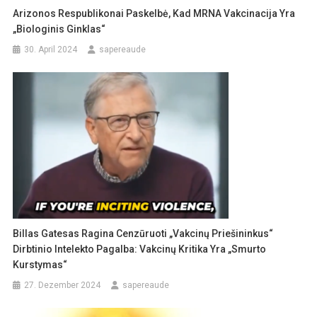
Arizonos Respublikonai Paskelbė, Kad MRNA Vakcinacija Yra
„biologinis Ginklas“
30. April 2024
sapereaude
Billas Gatesas Ragina Cenzūruoti „vakcinų Priešininkus“
Dirbtinio Intelekto Pagalba: Vakcinų Kritika Yra „smurto
Kurstymas“
27. Dezember 2024
sapereaude