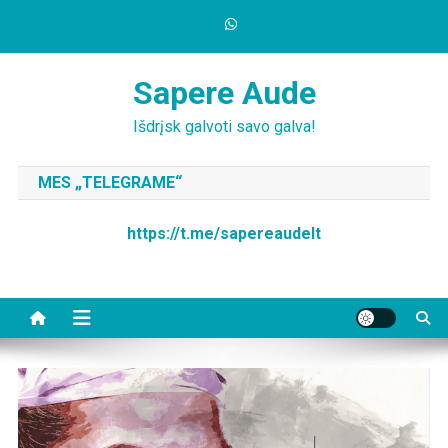
Skip
to
content
Sapere Aude
Išdrįsk galvoti savo galva!
MES „TELEGRAME“
https://t.me/sapereaudelt