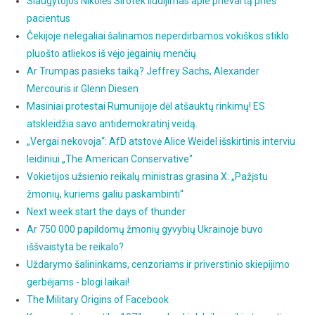
Slaugytojos Nikolės Sirotek liudijimas apie prievartą prieš
pacientus
Čekijoje nelegaliai šalinamos neperdirbamos vokiškos stiklo
pluošto atliekos iš vėjo jėgainių menčių
Ar Trumpas pasieks taiką? Jeffrey Sachs, Alexander
Mercouris ir Glenn Diesen
Masiniai protestai Rumunijoje dėl atšauktų rinkimų! ES
atskleidžia savo antidemokratinį veidą.
„Vergai nekovoja“: AfD atstovė Alice Weidel išskirtinis interviu
leidiniui „The American Conservative"
Vokietijos užsienio reikalų ministras grasina X: „Pažįstu
žmonių, kuriems galiu paskambinti“
Next week start the days of thunder
Ar 750 000 papildomų žmonių gyvybių Ukrainoje buvo
iššvaistyta be reikalo?
Uždarymo šalininkams, cenzoriams ir priverstinio skiepijimo
gerbėjams - blogi laikai!
The Military Origins of Facebook