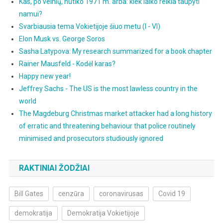
Kas, po velnių, nutiko 1971 m. arba: kiek laiko reikia taupyti
namui?
Svarbiausia tema Vokietijoje šiuo metu (I - VI)
Elon Musk vs. George Soros
Sasha Latypova: My research summarized for a book chapter
Rainer Mausfeld - Kodėl karas?
Happy new year!
Jeffrey Sachs - The US is the most lawless country in the
world
The Magdeburg Christmas market attacker had a long history
of erratic and threatening behaviour that police routinely
minimised and prosecutors studiously ignored
RAKTINIAI ŽODŽIAI
Bill Gates
cenzūra
coronavirusas
Covid 19
demokratija
Demokratija Vokietijoje