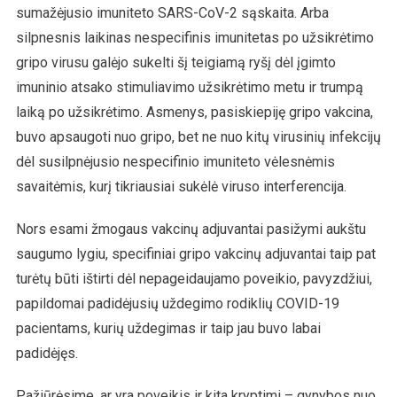
sumažėjusio imuniteto SARS-CoV-2 sąskaita. Arba
silpnesnis laikinas nespecifinis imunitetas po užsikrėtimo
gripo virusu galėjo sukelti šį teigiamą ryšį dėl įgimto
imuninio atsako stimuliavimo užsikrėtimo metu ir trumpą
laiką po užsikrėtimo. Asmenys, pasiskiepiję gripo vakcina,
buvo apsaugoti nuo gripo, bet ne nuo kitų virusinių infekcijų
dėl susilpnėjusio nespecifinio imuniteto vėlesnėmis
savaitėmis, kurį tikriausiai sukėlė viruso interferencija.
Nors esami žmogaus vakcinų adjuvantai pasižymi aukštu
saugumo lygiu, specifiniai gripo vakcinų adjuvantai taip pat
turėtų būti ištirti dėl nepageidaujamo poveikio, pavyzdžiui,
papildomai padidėjusių uždegimo rodiklių COVID-19
pacientams, kurių uždegimas ir taip jau buvo labai
padidėjęs.
Pažiūrėsime, ar yra poveikis ir kita kryptimi – gynybos nuo