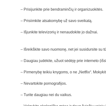
– Prisijunkite prie bendraminčių ir organizuokitės.
– Prisiimkite atsakomybę už savo sveikatą.
– Išjunkite televizorių ir nenaudokite jo dažnai.
– Išreikškite savo nuomonę, net jei susidursite su 
– Daugiau judėkite, užuot sėdėję prie interneto (i
– Pirmenybę teikiu knygoms, o ne „Netflix“. Mokykitė
– Nevartokite pornografijos.
– Turite daugiau nei du vaikus.