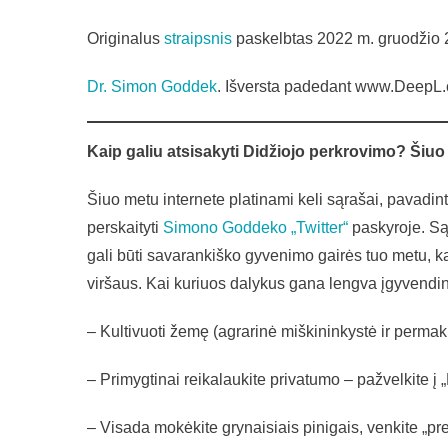
V
Originalus
straipsnis
paskelbtas 2022 m. gruodžio 
Dr. Simon Goddek
. Išversta padedant www.DeepL.
Kaip galiu atsisakyti Didžiojo perkrovimo? Šiu
Šiuo metu internete platinami keli sąrašai, pavadint
perskaityti
Simono Goddeko „Twitter“
paskyroje. Sąr
gali būti savarankiško gyvenimo gairės tuo metu, k
viršaus. Kai kuriuos dalykus gana lengva įgyvendint
– Kultivuoti žemę (agrarinė miškininkystė ir permak
– Primygtinai reikalaukite privatumo – pažvelkite į 
– Visada mokėkite grynaisiais pinigais, venkite „pr