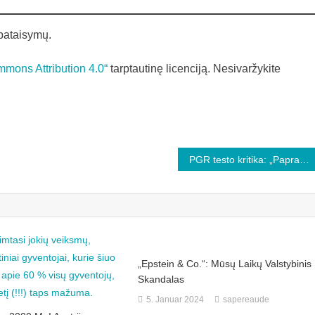
pataisymų.
mons Attribution 4.0“
tarptautinę licenciją. Nesivaržykite
PGR testo kritika: „Paprasčiausi medicininiai diagnostikos principai staiga tapo negaliojantys“
„Epstein & Co.“: Mūsų Laikų Valstybinis
Skandalas
5. Januar 2024
sapereaude