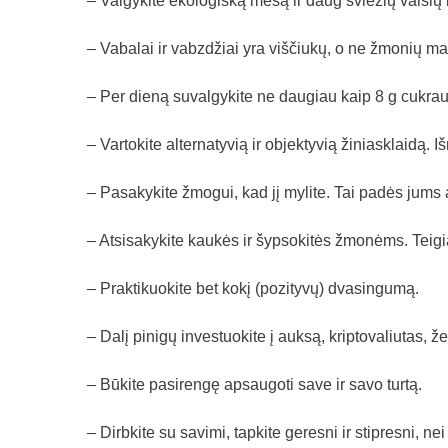
– Valgykite ekologišką mėsą ir daug šviežių vaisių 
– Vabalai ir vabzdžiai yra viščiukų, o ne žmonių ma
– Per dieną suvalgykite ne daugiau kaip 8 g cukrau
– Vartokite alternatyvią ir objektyvią žiniasklaidą. Iš
– Pasakykite žmogui, kad jį mylite. Tai padės jums
– Atsisakykite kaukės ir šypsokitės žmonėms. Teig
– Praktikuokite bet kokį (pozityvų) dvasingumą.
– Dalį pinigų investuokite į auksą, kriptovaliutas, ž
– Būkite pasirengę apsaugoti save ir savo turtą.
– Dirbkite su savimi, tapkite geresni ir stipresni, nei