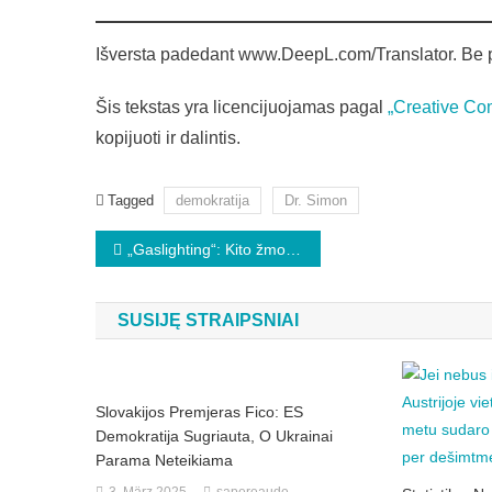
Išversta padedant www.DeepL.com/Translator. Be 
Šis tekstas yra licencijuojamas pagal
„Creative Com
kopijuoti ir dalintis.
Tagged
demokratija
Dr. Simon
Beitragsnavigation
„Gaslighting“: Kito žmogaus realybės formavimo psichologija
SUSIJĘ STRAIPSNIAI
Slovakijos Premjeras Fico: ES
Demokratija Sugriauta, O Ukrainai
Parama Neteikiama