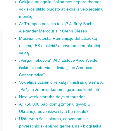
Čekijoje nelegaliai šalinamos neperdirbamos
vokiškos stiklo pluošto atliekos iš vėjo jėgainių
menčių
Ar Trumpas pasieks taiką? Jeffrey Sachs,
Alexander Mercouris ir Glenn Diesen
Masiniai protestai Rumunijoje dėl atšauktų
rinkimų! ES atskleidžia savo antidemokratinį
veidą.
„Vergai nekovoja“: AfD atstovė Alice Weidel
išskirtinis interviu leidiniui „The American
Conservative"
Vokietijos užsienio reikalų ministras grasina X:
„Pažįstu žmonių, kuriems galiu paskambinti“
Next week start the days of thunder
Ar 750 000 papildomų žmonių gyvybių
Ukrainoje buvo iššvaistyta be reikalo?
Uždarymo šalininkams, cenzoriams ir
priverstinio skiepijimo gerbėjams - blogi laikai!