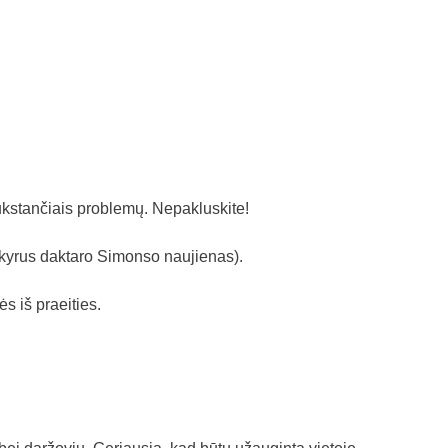
tūkstančiais problemų. Nepakluskite!
šskyrus daktaro Simonso naujienas).
s iš praeities.