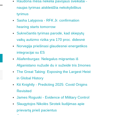
Raudona mėsa nekelia pavojaus sveikatai -
naujas tyrimas atskleidžia nekokybiškus
tyrimus
Sasha Latypova - RFK Jr. confirmation
hearing starts tomorrow
Sukrečiantis tyrimas parodė, kad skiepytų
vaikų autizmo rizika yra 170 proc. didesnė
Norvegija priešinasi glaudesnei energetikos
integracijai su ES
Ašafenburgas: Nelegalus migrantas iš
Afganistano nužudė du ir sužeidė tris žmones
The Great Taking: Exposing the Largest Heist
in Global History
Kit Knightly - Predicting 2025: Covid Origins
Revisited
James Roguski - Evidence of Military Control
Slaugytojos Nikolės Sirotek liudijimas apie
prievartą prieš pacientus