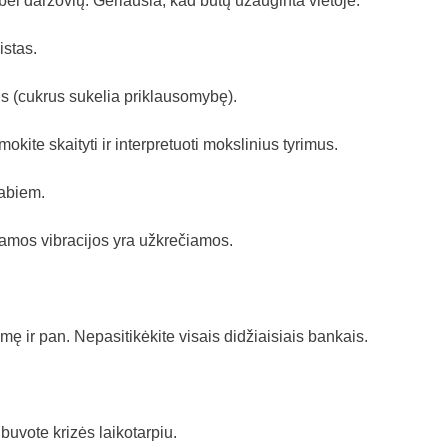
bei daržovių. Geriausia, kad būtų užauginta vietoje.
istas.
s (cukrus sukelia priklausomybę).
mokite skaityti ir interpretuoti mokslinius tyrimus.
 abiem.
iamos vibracijos yra užkrečiamos.
emę ir pan. Nepasitikėkite visais didžiaisiais bankais.
 buvote krizės laikotarpiu.