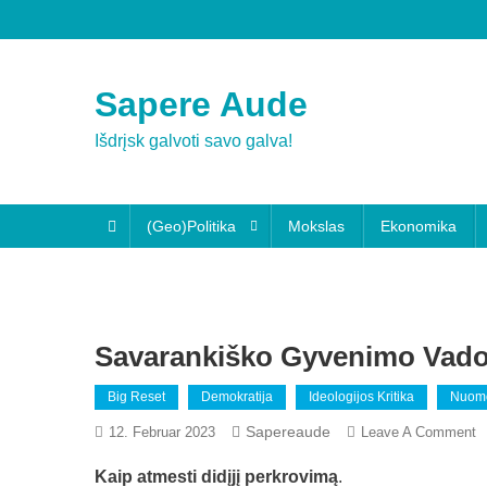
Skip
to
content
Sapere Aude
Išdrįsk galvoti savo galva!
(Geo)Politika
Mokslas
Ekonomika
Savarankiško Gyvenimo Vad
Big Reset
Demokratija
Ideologijos Kritika
Nuom
Sapereaude
O
12. Februar 2023
Leave A Comment
S
Kaip atmesti didįjį perkrovimą
.
G