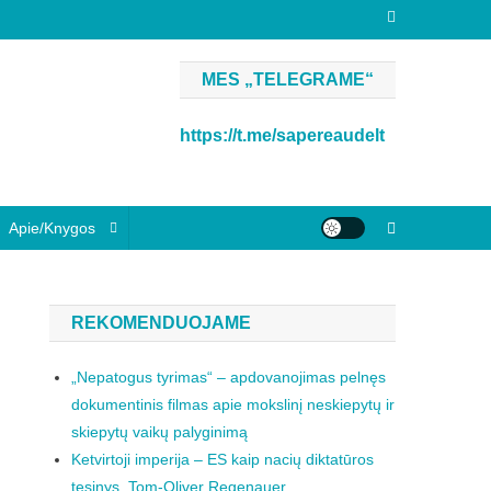
MES „TELEGRAME“
https://t.me/sapereaudelt
Apie/knygos
REKOMENDUOJAME
„Nepatogus tyrimas“ – apdovanojimas pelnęs
dokumentinis filmas apie mokslinį neskiepytų ir
skiepytų vaikų palyginimą
Ketvirtoji imperija – ES kaip nacių diktatūros
tęsinys. Tom-Oliver Regenauer