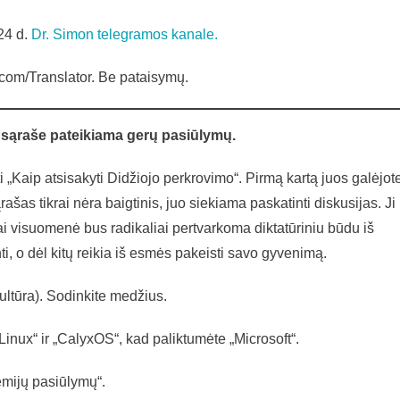
adovas
24 d.
Dr. Simon telegramos kanale.
com/Translator. Be pataisymų.
o sąraše pateikiama gerų pasiūlymų.
i „Kaip atsisakyti Didžiojo perkrovimo“. Pirmą kartą juos galėjot
ašas tikrai nėra baigtinis, juo siekiama paskatinti diskusijas. Ji
ai visuomenė bus radikaliai pertvarkoma diktatūriniu būdu iš
i, o dėl kitų reikia iš esmės pakeisti savo gyvenimą.
ultūra). Sodinkite medžius.
„Linux“ ir „CalyxOS“, kad paliktumėte „Microsoft“.
emijų pasiūlymų“.