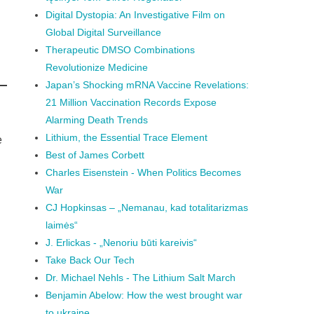
Digital Dystopia: An Investigative Film on
Global Digital Surveillance
Therapeutic DMSO Combinations
Revolutionize Medicine
Japan’s Shocking mRNA Vaccine Revelations:
21 Million Vaccination Records Expose
Alarming Death Trends
Lithium, the Essential Trace Element
e
Best of James Corbett
Charles Eisenstein - When Politics Becomes
War
CJ Hopkinsas – „Nemanau, kad totalitarizmas
laimės“
J. Erlickas - „Nenoriu būti kareivis“
Take Back Our Tech
Dr. Michael Nehls - The Lithium Salt March
Benjamin Abelow: How the west brought war
to ukraine