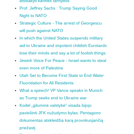
atsisakyti karinės tarnybos“
Prof. Jeffrey Sachs : Trump Saying Good
Night to NATO
Strategic Culture - The arrest of Georgescu
will push against NATO
In which the United States suspends military
aid to Ukraine and impotent childish Eurotards
lose their minds and say a lot of foolish things
Jewish Voice For Peace - Israel wants to steal
even more of Palestine.
Utah Set to Become First State to End Water
Fluoridation for All Residents
What a speech! VP Vance speaks in Munich
as Trump seeks end to Ukraine war
Kodėl „giluminė valstybė“ visada bijojo
paviešinti JFK nužudymo bylas: Pentagono
dokumentas atskleidžia karą provokuojančią
priežastį