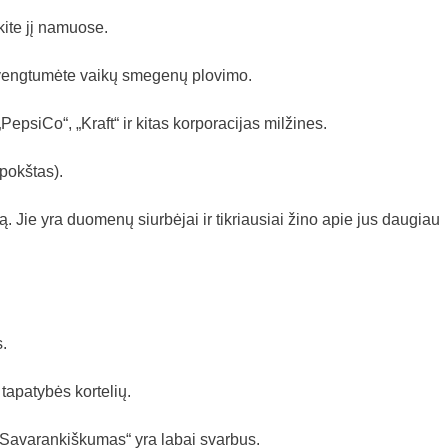
kite jį namuose.
švengtumėte vaikų smegenų plovimo.
„PepsiCo“, „Kraft“ ir kitas korporacijas milžines.
pokštas).
 Jie yra duomenų siurbėjai ir tikriausiai žino apie jus daugiau
s.
tapatybės kortelių.
. „Savarankiškumas“ yra labai svarbus.