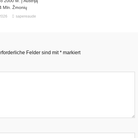
uo 2000 M. Į Austriją
4 Mln. Žmonių
 2026
sapereaude
rforderliche Felder sind mit
*
markiert