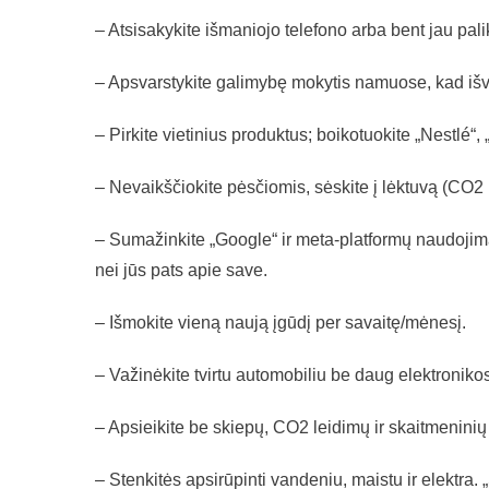
– Atsisakykite išmaniojo telefono arba bent jau pali
– Apsvarstykite galimybę mokytis namuose, kad i
– Pirkite vietinius produktus; boikotuokite „Nestlé“, 
– Nevaikščiokite pėsčiomis, sėskite į lėktuvą (CO2 
– Sumažinkite „Google“ ir meta-platformų naudojimą.
nei jūs pats apie save.
– Išmokite vieną naują įgūdį per savaitę/mėnesį.
– Važinėkite tvirtu automobiliu be daug elektroniko
– Apsieikite be skiepų, CO2 leidimų ir skaitmeninių 
– Stenkitės apsirūpinti vandeniu, maistu ir elektra