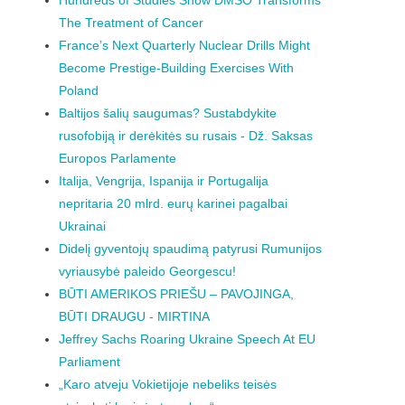
Hundreds of Studies Show DMSO Transforms
The Treatment of Cancer
France’s Next Quarterly Nuclear Drills Might
Become Prestige-Building Exercises With
Poland
Baltijos šalių saugumas? Sustabdykite
rusofobiją ir derėkitės su rusais - Dž. Saksas
Europos Parlamente
Italija, Vengrija, Ispanija ir Portugalija
nepritaria 20 mlrd. eurų karinei pagalbai
Ukrainai
Didelį gyventojų spaudimą patyrusi Rumunijos
vyriausybė paleido Georgescu!
BŪTI AMERIKOS PRIEŠU – PAVOJINGA,
BŪTI DRAUGU - MIRTINA
Jeffrey Sachs Roaring Ukraine Speech At EU
Parliament
„Karo atveju Vokietijoje nebeliks teisės