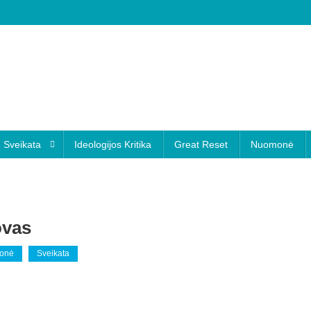
Sveikata
Ideologijos Kritika
Great Reset
Nuomonė
ovas
onė
Sveikata
n
avarankiško
yvenimo