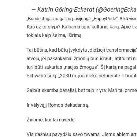
— Katrin Göring-Eckardt (@GoeringEcka
„Bundestagas pagaliau prisijungė: „HappyPride“. Ačiū vis
Kas už to slypi? Kalbama apie kultūrinį karą. Apie 
tokiais kaip šeima, iširimą.
Tai būtina, kad būtų įvykdyta „didžioji transformaci
atveju, jei pakankamai žmonių bus išrauti, atitolinti 
turi būti sukurtas „naujas žmogus“. Šį kartą ne paga
Schwabo šūkį: „2030 m. jūs nieko neturėsite ir būsite
Galbūt skamba banaliai, bet taip ir yra: Man tai prim
Ir vėlyvąjį Romos dekadansą.
Žinome, kur tai nuvedė.
Vis dažniau pavydžiu savo tėvams. Jiems abiem artėja