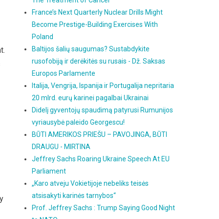
The Treatment of Cancer
France’s Next Quarterly Nuclear Drills Might
Become Prestige-Building Exercises With
Poland
Baltijos šalių saugumas? Sustabdykite
t.
rusofobiją ir derėkitės su rusais - Dž. Saksas
s
Europos Parlamente
Italija, Vengrija, Ispanija ir Portugalija nepritaria
20 mlrd. eurų karinei pagalbai Ukrainai
Didelį gyventojų spaudimą patyrusi Rumunijos
vyriausybė paleido Georgescu!
BŪTI AMERIKOS PRIEŠU – PAVOJINGA, BŪTI
DRAUGU - MIRTINA
Jeffrey Sachs Roaring Ukraine Speech At EU
Parliament
„Karo atveju Vokietijoje nebeliks teisės
atsisakyti karinės tarnybos“
ry
Prof. Jeffrey Sachs : Trump Saying Good Night