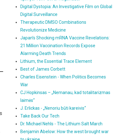
Digital Dystopia: An Investigative Film on Global
Digital Surveillance
Therapeutic DMSO Combinations
Revolutionize Medicine
Japan’s Shocking mRNA Vaccine Revelations:
21 Million Vaccination Records Expose
Alarming Death Trends
Lithium, the Essential Trace Element
Best of James Corbett
Charles Eisenstein - When Politics Becomes
War
CJ Hopkinsas – „Nemanau, kad totalitarizmas
laimės“
J. Erlickas - „Nenoriu būti kareivis“
s
Take Back Our Tech
Dr. Michael Nehls - The Lithium Salt March
,
Benjamin Abelow: How the west brought war
to ukraine