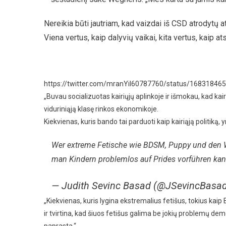
Nereikia būti jautriam, kad vaizdai iš CSD atrodytų a
Viena vertus, kaip dalyvių vaikai, kita vertus, kaip atsi
https://twitter.com/mranYil60787760/status/1683184
„Buvau socializuotas kairiųjų aplinkoje ir išmokau, kad kairi
viduriniąją klasę rinkos ekonomikoje.
Kiekvienas, kuris bando tai parduoti kaip kairiąją politiką, yr
Wer extreme Fetische wie BDSM, Puppy und den W
man Kindern problemlos auf Prides vorführen kann,
— Judith Sevinc Basad (@JSevincBasa
„Kiekvienas, kuris lygina ekstremalius fetišus, tokius ka
ir tvirtina, kad šiuos fetišus galima be jokių problemų de