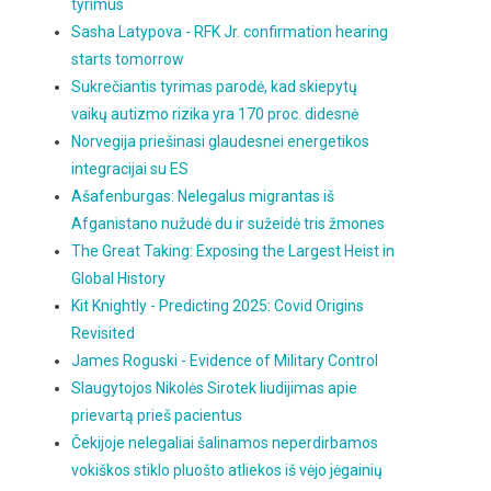
tyrimus
Sasha Latypova - RFK Jr. confirmation hearing
starts tomorrow
Sukrečiantis tyrimas parodė, kad skiepytų
vaikų autizmo rizika yra 170 proc. didesnė
Norvegija priešinasi glaudesnei energetikos
integracijai su ES
Ašafenburgas: Nelegalus migrantas iš
Afganistano nužudė du ir sužeidė tris žmones
The Great Taking: Exposing the Largest Heist in
Global History
Kit Knightly - Predicting 2025: Covid Origins
Revisited
James Roguski - Evidence of Military Control
Slaugytojos Nikolės Sirotek liudijimas apie
prievartą prieš pacientus
Čekijoje nelegaliai šalinamos neperdirbamos
vokiškos stiklo pluošto atliekos iš vėjo jėgainių