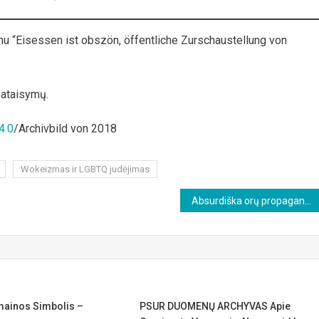
mu “Eisessen ist obszön, öffentliche Zurschaustellung von
pataisymų.
4.0
/Archivbild von 2018
Wokeizmas ir LGBTQ judėjimas
Absurdiška orų propaganda: Viena, lietus, 18 laipsnių šilumos, pavojus gyvybei ir turtui
rmainos Simbolis –
PSUR DUOMENŲ ARCHYVAS Apie