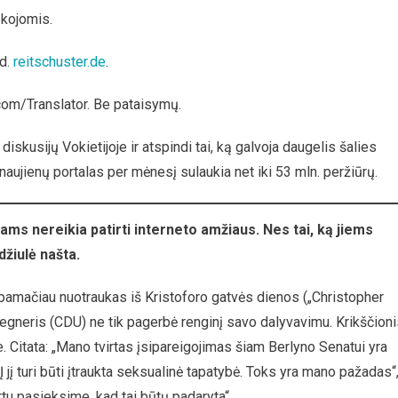
ja:
 kojomis.
 d.
reitschuster.de
.
ru,
om/Translator. Be pataisymų.
skusijų Vokietijoje ir atspindi tai, ką galvoja daugelis šalies
truoti
aujienų portalas per mėnesį sulaukia net iki 53 mln. peržiūrų.
tiška
ams nereikia patirti interneto amžiaus. Nes tai, ką jiems
džiulė našta.
le pamačiau nuotraukas iš Kristoforo gatvės dienos („Christopher
egneris (CDU) ne tik pagerbė renginį savo dalyvavimu. Krikščioni
Citata: „Mano tvirtas įsipareigojimas šiam Berlyno Senatui yra
Į jį turi būti įtraukta seksualinė tapatybė. Toks yra mano pažadas“
tu pasieksime, kad tai būtų padaryta“.