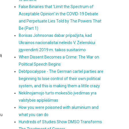
False Binaries that 'Limit the Spectrum of
Acceptable Opinion' in the COVID-19 Debate
and Perpetuate Lies Told by The Powers That
Be (Part 1)
Borisas Johnsonas dabar pripažįsta, kad
Ukrainos nacionalistai neleido V. Zelenskiui
įgyvendinti 2019 m. taikos susitarimo
ją
When Dissent Becomes a Crime: The War on
Political Speech Begins
Debtpocalypse - The German cartel parties are
beginning to lose control of their own political
system, and this is making them a little crazy
Nekilnojamojo turto mokesčio įvedimas yra
valstybės apiplėšimas
How you were poisoned with aluminium and
iu
what you can do
Hundreds of Studies Show DMSO Transforms