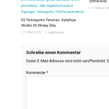
Užmarščiai
3. Februar 2
ES Teisingumo Teismas: Gydytojai
Atsako Už Skiepų Žalą
7. März 2025
sapereaude
Schreibe einen Kommentar
Deine E-Mail-Adresse wird nicht veröffentlicht.
E
Kommentar
*