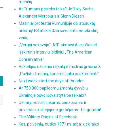
menčių
Ar Trumpas pasieks taiką? Jeffrey Sachs,
Alexander Mercouris ir Glenn Diesen
Masiniai protestai Rumunijoje dėl atšauktų
rinkimų! ES atskleidžia savo antidemokratinį
veidą.
„Vergai nekovoja“: AfD atstovė Alice Weidel
išskirtinis interviu leidiniui „The American
Conservative"
Vokietijos užsienio reikalų ministras grasina X:
„Pažįstu žmonių, kuriems galiu paskambinti“
Next week start the days of thunder
Ar 750 000 papildomų žmonių gyvybių
Ukrainoje buvo iššvaistyta be reikalo?
Uždarymo šalininkams, cenzoriams ir
priverstinio skiepijimo gerbėjams - blogi laikai!
The Military Origins of Facebook
Kas, po velnių, nutiko 1971 m. arba: kiek laiko