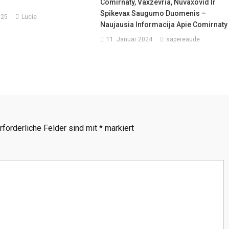
Comirnaty, Vaxzevria, Nuvaxovid Ir
Spikevax Saugumo Duomenis –
025
Lucie
Naujausia Informacija Apie Comirnaty
11. Januar 2024
sapereaude
rforderliche Felder sind mit
*
markiert