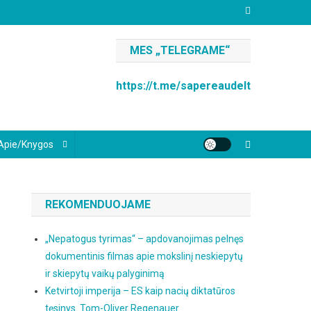
MES „TELEGRAME“
https://t.me/sapereaudelt
Apie/knygos
REKOMENDUOJAME
„Nepatogus tyrimas“ – apdovanojimas pelnęs
dokumentinis filmas apie mokslinį neskiepytų
ir skiepytų vaikų palyginimą
Ketvirtoji imperija – ES kaip nacių diktatūros
tęsinys. Tom-Oliver Regenauer