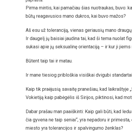
paprasta.“
Pirma mintis, kai pamačiau šias nuotraukas, buvo: ka
būtų reagavusios mano dukros, kai buvo mažos?
Aš esu už toleranciją, vienas geriausių mano draugų
Ir daugelį jų baisiai jaudina tai, kad ši tema nuolat 
sukasi apie jų seksualinę orientaciją – ir kur ji jiems
Būtent taip tai ir matau.
Ir mane tiesiog pribloškia visiškai dvigubi standart
Kaip tik praėjusią savaitę pranešiau, kad laikraštyj
Vokietiją kaip pabėgėlis iš Sirijos, piktinosi, kad mo
Dabar prašau man paaiškinti: Kaip gali būti, kad ledu
čia gyvena ne taip seniai“, yra nepadoru ir primesta
miesto yra tolerancijos ir spalvingumo ženklas?