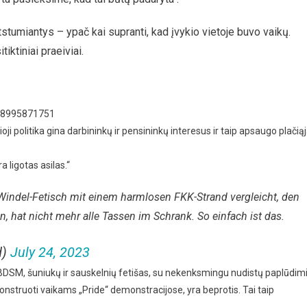
tstumiantys – ypač kai supranti, kad įvykio vietoje buvo vaikų.
tiktiniai praeiviai.
658995871751
oji politika gina darbininkų ir pensininkų interesus ir taip apsaugo plačią
a ligotas asilas.“
indel-Fetisch mit einem harmlosen FKK-Strand vergleicht, den
 hat nicht mehr alle Tassen im Schrank. So einfach ist das.
d)
July 24, 2023
ip BDSM, šuniukų ir sauskelnių fetišas, su nekenksmingu nudistų paplūdim
monstruoti vaikams „Pride“ demonstracijose, yra beprotis. Tai taip