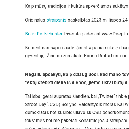
Vokieti
Kaip mūsų tradicijos ir kultūra apverčiamos aukštyn
Valgyti
Ledus
Originalus
straipsnis
paskelbtas 2023 m. liepos 24
Yra
Nepado
Boris Reitschuster
. Išversta padedant www.DeepL.c
O
Viešai
Komentaras sapereaude: šis straipsnis sukėlė daug di
Demons
Penį
gyventojų. Žinomo žurnalisto Boriso Reitschusterio n
–
Toleran
Negaliu apsakyti, kaip džiaugiuosi, kad mano tėv
tektų stebėti diena iš dienos, jiems tikrai būtų di
Tai labai gerai supratau šiandien, kai „Twitter“ tink
Street Day“, CSD) Berlyne. Valdantysis meras Kai W
demokratas net susibičiuliavo su CSD bendruomene. 
toks: mes norime pakeisti Konstitucijos 3 straipsnį. 
– šeštadienį sakė Wegneris. „Mes kartu su jumis kar