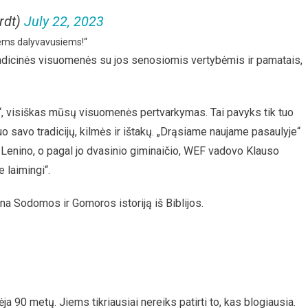
rdt)
July 22, 2023
iems dalyvavusiems!“
tradicinės visuomenės su jos senosiomis vertybėmis ir pamatais,
ja“, visiškas mūsų visuomenės pertvarkymas. Tai pavyks tik tuo
nuo savo tradicijų, kilmės ir ištakų. „Drąsiame naujame pasaulyje“
l Lenino, o pagal jo dvasinio giminaičio, WEF vadovo Klauso
 laimingi“.
ena Sodomos ir Gomoros istoriją iš Biblijos.
 90 metų. Jiems tikriausiai nereiks patirti to, kas blogiausia.