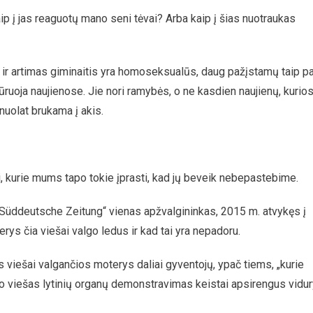
ip į jas reaguotų mano seni tėvai? Arba kaip į šias nuotraukas
 ir artimas giminaitis yra homoseksualūs, daug pažįstamų taip pa
figūruoja naujienose. Jie nori ramybės, o ne kasdien naujienų, kurio
 nuolat brukama į akis.
ai, kurie mums tapo tokie įprasti, kad jų beveik nebepastebime.
e „Süddeutsche Zeitung“ vienas apžvalgininkas, 2015 m. atvykęs į
terys čia viešai valgo ledus ir kad tai yra nepadoru.
s viešai valgančios moterys daliai gyventojų, ypač tiems, „kurie
, o viešas lytinių organų demonstravimas keistai apsirengus vidu