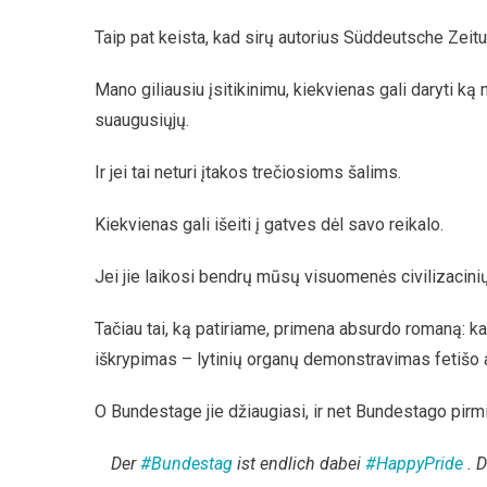
Taip pat keista, kad sirų autorius Süddeutsche Zeitu
Mano giliausiu įsitikinimu, kiekvienas gali daryti ką n
suaugusiųjų.
Ir jei tai neturi įtakos trečiosioms šalims.
Kiekvienas gali išeiti į gatves dėl savo reikalo.
Jei jie laikosi bendrų mūsų visuomenės civilizacini
Tačiau tai, ką patiriame, primena absurdo romaną: k
iškrypimas – lytinių organų demonstravimas fetiš
O Bundestage jie džiaugiasi, ir net Bundestago pirmin
Der
#Bundestag
ist endlich dabei
#HappyPride
. D