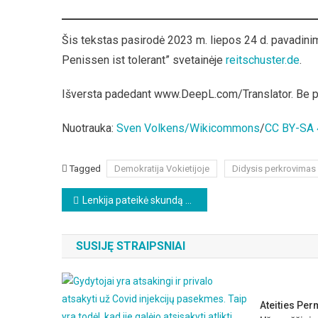
Šis tekstas pasirodė 2023 m. liepos 24 d. pavadini
Penissen ist tolerant” svetainėje
reitschuster.de
.
Išversta padedant www.DeepL.com/Translator. Be 
Nuotrauka:
Sven Volkens/Wikicommons
/
CC BY-SA 
Tagged
Demokratija Vokietijoje
Didysis perkrovimas
Beitragsnavigation
Lenkija pateikė skundą dėl Europos Sąjungos klimato tikslų
SUSIJĘ STRAIPSNIAI
Ateities Pe