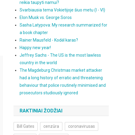
reikia taupyti namui?
Svarbiausia tema Vokietijoje šiuo metu (I - VI)
Elon Musk vs. George Soros
Sasha Latypova: My research summarized for
a book chapter
Rainer Mausfeld - Kodėl karas?
Happy new year!
Jeffrey Sachs - The US is the most lawless
country in the world
The Magdeburg Christmas market attacker
had a long history of erratic and threatening
behaviour that police routinely minimised and
prosecutors studiously ignored
RAKTINIAI ŽODŽIAI
Bill Gates
cenzūra
coronavirusas