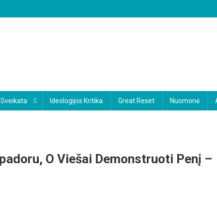
Sveikata
Ideologijos Kritika
Great Reset
Nuomonė
epadoru, O Viešai Demonstruoti Penį –