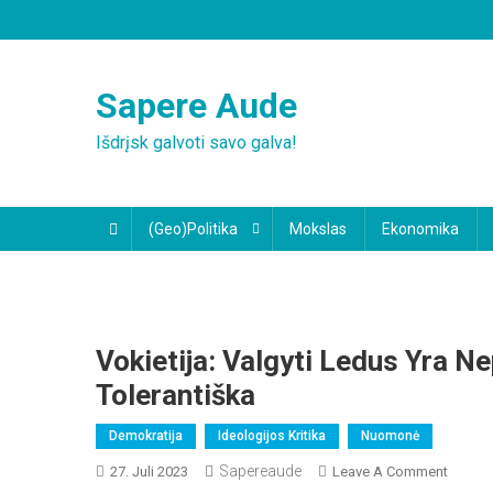
Skip
to
content
Sapere Aude
Išdrįsk galvoti savo galva!
(Geo)Politika
Mokslas
Ekonomika
Vokietija: Valgyti Ledus Yra N
Tolerantiška
Demokratija
Ideologijos Kritika
Nuomonė
Sapereaude
On
27. Juli 2023
Leave A Comment