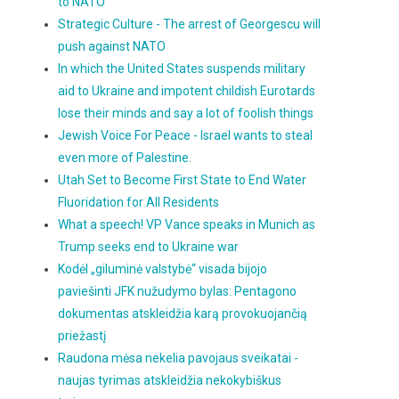
to NATO
Strategic Culture - The arrest of Georgescu will
push against NATO
In which the United States suspends military
aid to Ukraine and impotent childish Eurotards
lose their minds and say a lot of foolish things
Jewish Voice For Peace - Israel wants to steal
even more of Palestine.
Utah Set to Become First State to End Water
Fluoridation for All Residents
What a speech! VP Vance speaks in Munich as
Trump seeks end to Ukraine war
Kodėl „giluminė valstybė“ visada bijojo
paviešinti JFK nužudymo bylas: Pentagono
dokumentas atskleidžia karą provokuojančią
priežastį
Raudona mėsa nekelia pavojaus sveikatai -
naujas tyrimas atskleidžia nekokybiškus