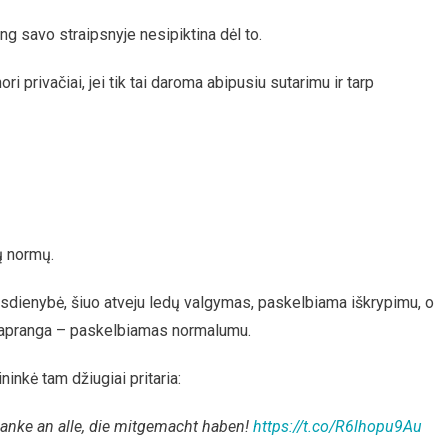
ng savo straipsnyje nesipiktina dėl to.
ori privačiai, jei tik tai daroma abipusiu sutarimu ir tarp
ų normų.
asdienybė, šiuo atveju ledų valgymas, paskelbiama iškrypimu, o
o apranga – paskelbiamas normalumu.
inkė tam džiugiai pritaria:
anke an alle, die mitgemacht haben!
https://t.co/R6lhopu9Au