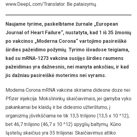
35
www.DeepL.com/Translator. Be pataisymų.
„Moderna“
Skiepytų
Asmenų
Naujame tyrime, paskelbtame žurnale „European
Turi
Journal of Heart Failure“, nustatyta, kad 1 iš 35 žmonių
Širdies
po vakcinos „Moderna Corona“ vartojimo pasireiškė
Pažeidimo
širdies pažeidimo požymių. Tyrimo išvadose teigiama,
Požymių
kad su mRNA-1273 vakcina susijęs širdies raumens
pažeidimas yra dažnesnis, nei manyta anksčiau, ir kad
jis dažniau pasireiškė moterims nei vyrams.
Moderna Corona mRNA vakcina skiriama didesne doze nei
Pfizer injekcija. Mokslininkų skaičiavimais, jei gamyba vyko
pakankamai be klaidų ir be didesnio užterštumo, į
organizmą įšvirkščiama ne tik 13,5 trilijono (13,5 x 10 ^12),
bet 46,7 trilijono (46,7 x 10 ^12) spyglių baltymų. Kūno
ląstelių skaičius yra 35 trilijonai. Skaičiavimus atliko