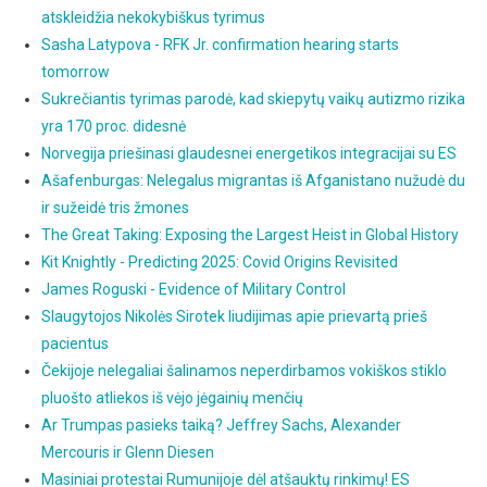
atskleidžia nekokybiškus tyrimus
Sasha Latypova - RFK Jr. confirmation hearing starts
tomorrow
Sukrečiantis tyrimas parodė, kad skiepytų vaikų autizmo rizika
yra 170 proc. didesnė
Norvegija priešinasi glaudesnei energetikos integracijai su ES
Ašafenburgas: Nelegalus migrantas iš Afganistano nužudė du
ir sužeidė tris žmones
The Great Taking: Exposing the Largest Heist in Global History
Kit Knightly - Predicting 2025: Covid Origins Revisited
James Roguski - Evidence of Military Control
Slaugytojos Nikolės Sirotek liudijimas apie prievartą prieš
pacientus
Čekijoje nelegaliai šalinamos neperdirbamos vokiškos stiklo
pluošto atliekos iš vėjo jėgainių menčių
Ar Trumpas pasieks taiką? Jeffrey Sachs, Alexander
Mercouris ir Glenn Diesen
Masiniai protestai Rumunijoje dėl atšauktų rinkimų! ES