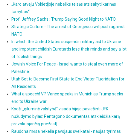
„Karo atveju Vokietijoje nebeliks teisės atsisakyti karinės
tarnybos“
Prof. Jeffrey Sachs : Trump Saying Good Night to NATO
Strategic Culture - The arrest of Georgescu will push against
NATO
In which the United States suspends military aid to Ukraine
and impotent childish Eurotards lose their minds and say a lot
of foolish things
Jewish Voice For Peace - Israel wants to steal even more of
Palestine.
Utah Set to Become First State to End Water Fluoridation for
All Residents
What a speech! VP Vance speaks in Munich as Trump seeks
end to Ukraine war
Kodėl „giluminė valstybė“ visada bijojo paviešinti JFK
nužudymo bylas: Pentagono dokumentas atskleidžia karą
provokuojančią priežastį
Raudona mėsa nekelia pavojaus sveikatai - naujas tyrimas