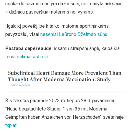
miokardo pažeidimas yra dažnesnis, nei manyta anksčiau,
ir dažniau pasireiškia moterims nei vyrams.
Ilgalaikį poveikį, be kita ko, matome sportininkams,
pavyzdžiui, visai
neseniai LeBrono Džeimso sūnui
.
Pastaba sapereaude
: Išsamų straipsnį anglų kalba šia
tema
galima rasti čia
.
Šis tekstas pasirodė 2023 m. liepos 28 d. pavadinimu
“Neue begutachtete Studie: 1 von 35 mit Moderna
Geimpften haben Anzeichen von Herzschäden” svetainėje
tkp.at
.