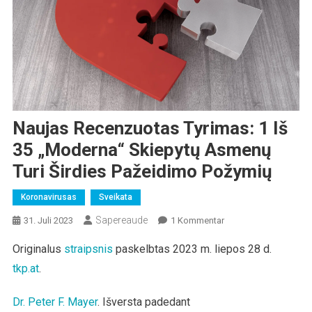
Naujas Recenzuotas Tyrimas: 1 Iš
35 „Moderna“ Skiepytų Asmenų
Turi Širdies Pažeidimo Požymių
Koronavirusas
Sveikata
Sapereaude
Zu
31. Juli 2023
1 Kommentar
Naujas
Originalus
straipsnis
paskelbtas 2023 m. liepos 28 d.
Recenzuotas
tkp.at
.
Tyrimas:
1
Iš
Dr. Peter F. Mayer
. Išversta padedant