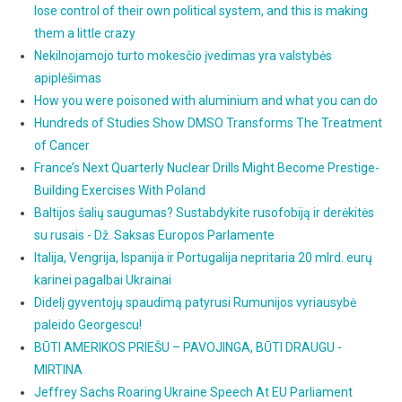
lose control of their own political system, and this is making
them a little crazy
Nekilnojamojo turto mokesčio įvedimas yra valstybės
apiplėšimas
How you were poisoned with aluminium and what you can do
Hundreds of Studies Show DMSO Transforms The Treatment
of Cancer
France’s Next Quarterly Nuclear Drills Might Become Prestige-
Building Exercises With Poland
Baltijos šalių saugumas? Sustabdykite rusofobiją ir derėkitės
su rusais - Dž. Saksas Europos Parlamente
Italija, Vengrija, Ispanija ir Portugalija nepritaria 20 mlrd. eurų
karinei pagalbai Ukrainai
Didelį gyventojų spaudimą patyrusi Rumunijos vyriausybė
paleido Georgescu!
BŪTI AMERIKOS PRIEŠU – PAVOJINGA, BŪTI DRAUGU -
MIRTINA
Jeffrey Sachs Roaring Ukraine Speech At EU Parliament