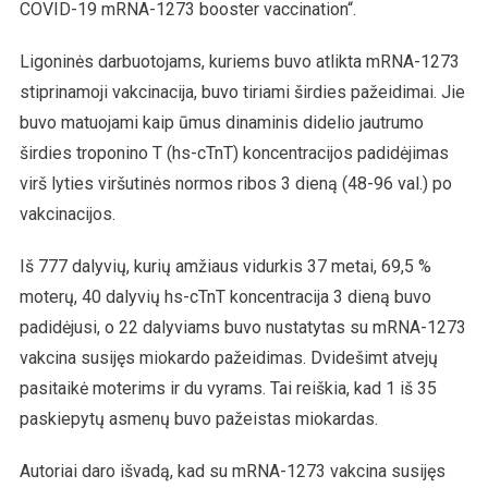
COVID-19 mRNA-1273 booster vaccination“.
Ligoninės darbuotojams, kuriems buvo atlikta mRNA-1273
stiprinamoji vakcinacija, buvo tiriami širdies pažeidimai. Jie
buvo matuojami kaip ūmus dinaminis didelio jautrumo
širdies troponino T (hs-cTnT) koncentracijos padidėjimas
virš lyties viršutinės normos ribos 3 dieną (48-96 val.) po
vakcinacijos.
Iš 777 dalyvių, kurių amžiaus vidurkis 37 metai, 69,5 %
moterų, 40 dalyvių hs-cTnT koncentracija 3 dieną buvo
padidėjusi, o 22 dalyviams buvo nustatytas su mRNA-1273
vakcina susijęs miokardo pažeidimas. Dvidešimt atvejų
pasitaikė moterims ir du vyrams. Tai reiškia, kad 1 iš 35
paskiepytų asmenų buvo pažeistas miokardas.
Autoriai daro išvadą, kad su mRNA-1273 vakcina susijęs