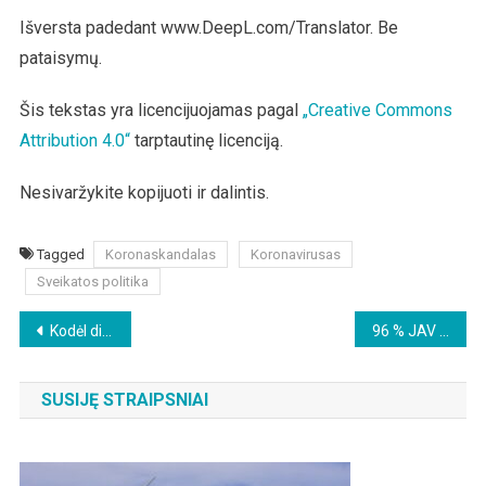
Išversta padedant www.DeepL.com/Translator. Be
pataisymų.
Šis tekstas yra licencijuojamas pagal
„Creative Commons
Attribution 4.0“
tarptautinę licenciją.
Nesivaržykite kopijuoti ir dalintis.
Tagged
Koronaskandalas
Koronavirusas
Sveikatos politika
Beitragsnavigation
Kodėl didžiuosiuose Vokietijos miestuose sparčiai didėja nuomos kainos?
96 % JAV klimato duomenų yra ydingi
SUSIJĘ STRAIPSNIAI