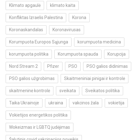
Klimato apgaulė
klimato kaita
Konfliktas Izraelis Palestina
Korona
Koronaskandalas
Koronavirusas
Korumpuota Europos Sąjunga
korumpuota medicina
korumpuota politika
Korumpuota spauda
Korupcija
Nord Stream 2
Pfizer
PSO
PSO galios didinimas
PSO galios užgrobimas
Skaitmeniniai pinigai ir kontrolė
skaitmeninė kontrolė
sveikata
Sveikatos politika
Taika Ukrainoje
ukraina
vakcinos žala
vokietija
Vokietijos energetikos politika
Wokeizmas ir LGBTQ judėjimas
Šalutinis covid vakcinacijos poveikis