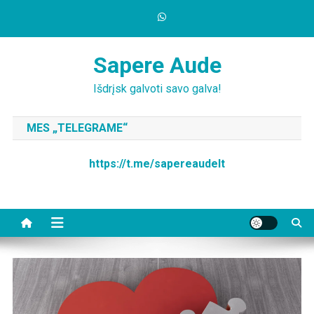
Skip
to
content
Sapere Aude
Išdrįsk galvoti savo galva!
MES „TELEGRAME“
https://t.me/sapereaudelt