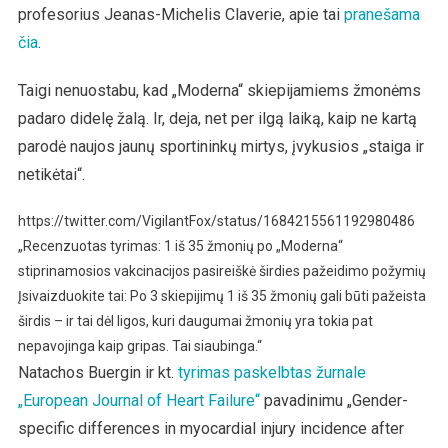
profesorius Jeanas-Michelis Claverie, apie tai
pranešama
čia
.
Taigi nenuostabu, kad „Moderna“ skiepijamiems žmonėms
padaro didelę žalą. Ir, deja, net per ilgą laiką, kaip ne kartą
parodė naujos jaunų sportininkų mirtys, įvykusios „staiga ir
netikėtai“.
https://twitter.com/VigilantFox/status/1684215561192980486
„Recenzuotas tyrimas: 1 iš 35 žmonių po „Moderna“
stiprinamosios vakcinacijos pasireiškė širdies pažeidimo požymių
Įsivaizduokite tai: Po 3 skiepijimų 1 iš 35 žmonių gali būti pažeista
širdis – ir tai dėl ligos, kuri daugumai žmonių yra tokia pat
nepavojinga kaip gripas. Tai siaubinga.“
Natachos Buergin ir kt.
tyrimas paskelbtas žurnale
„European Journal of Heart Failure“
pavadinimu „Gender-
specific differences in myocardial injury incidence after