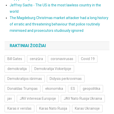
Jeffrey Sachs - The US is the most lawless country in the
world
The Magdeburg Christmas market attacker had a long history
of erratic and threatening behaviour that police routinely
minimised and prosecutors studiously ignored
RAKTINIAI ŽODŽIAI
Bill Gates
cenzūra
coronavirusas
Covid 19
demokratija
Demokratija Vokietijoje
Demokratijos iširimas
Didysis perkrovimas
Donaldas Trumpas
ekonomika
ES
geopolitika
jav
JAV interesai Europoje
JAV Nato Rusija Ukraina
Karas ir verslas
Karas Nato Rusija
Karas Ukrainoje