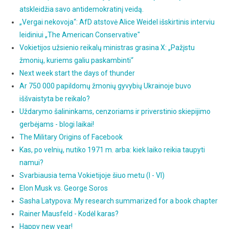
atskleidžia savo antidemokratinį veidą.
„Vergai nekovoja“: AfD atstovė Alice Weidel išskirtinis interviu
leidiniui „The American Conservative"
Vokietijos užsienio reikalų ministras grasina X: „Pažįstu
žmonių, kuriems galiu paskambinti“
Next week start the days of thunder
Ar 750 000 papildomų žmonių gyvybių Ukrainoje buvo
iššvaistyta be reikalo?
Uždarymo šalininkams, cenzoriams ir priverstinio skiepijimo
gerbėjams - blogi laikai!
The Military Origins of Facebook
Kas, po velnių, nutiko 1971 m. arba: kiek laiko reikia taupyti
namui?
Svarbiausia tema Vokietijoje šiuo metu (I - VI)
Elon Musk vs. George Soros
Sasha Latypova: My research summarized for a book chapter
Rainer Mausfeld - Kodėl karas?
Happy new year!