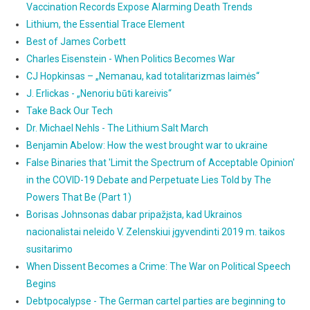
Vaccination Records Expose Alarming Death Trends
Lithium, the Essential Trace Element
Best of James Corbett
Charles Eisenstein - When Politics Becomes War
CJ Hopkinsas – „Nemanau, kad totalitarizmas laimės“
J. Erlickas - „Nenoriu būti kareivis“
Take Back Our Tech
Dr. Michael Nehls - The Lithium Salt March
Benjamin Abelow: How the west brought war to ukraine
False Binaries that 'Limit the Spectrum of Acceptable Opinion'
in the COVID-19 Debate and Perpetuate Lies Told by The
Powers That Be (Part 1)
Borisas Johnsonas dabar pripažįsta, kad Ukrainos
nacionalistai neleido V. Zelenskiui įgyvendinti 2019 m. taikos
susitarimo
When Dissent Becomes a Crime: The War on Political Speech
Begins
Debtpocalypse - The German cartel parties are beginning to