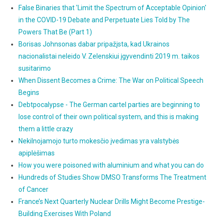
False Binaries that 'Limit the Spectrum of Acceptable Opinion'
in the COVID-19 Debate and Perpetuate Lies Told by The
Powers That Be (Part 1)
Borisas Johnsonas dabar pripažįsta, kad Ukrainos
nacionalistai neleido V. Zelenskiui įgyvendinti 2019 m. taikos
susitarimo
When Dissent Becomes a Crime: The War on Political Speech
Begins
Debtpocalypse - The German cartel parties are beginning to
lose control of their own political system, and this is making
them a little crazy
Nekilnojamojo turto mokesčio įvedimas yra valstybės
apiplėšimas
How you were poisoned with aluminium and what you can do
Hundreds of Studies Show DMSO Transforms The Treatment
of Cancer
France’s Next Quarterly Nuclear Drills Might Become Prestige-
Building Exercises With Poland