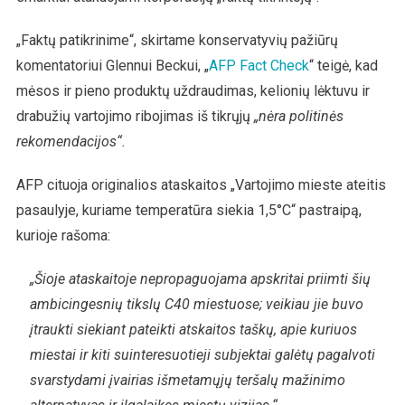
„Faktų patikrinime“, skirtame konservatyvių pažiūrų
komentatoriui Glennui Beckui, „
AFP Fact Check
“ teigė, kad
mėsos ir pieno produktų uždraudimas, kelionių lėktuvu ir
drabužių vartojimo ribojimas iš tikrųjų
„nėra politinės
rekomendacijos“.
AFP cituoja originalios ataskaitos „Vartojimo mieste ateitis
pasaulyje, kuriame temperatūra siekia 1,5°C“ pastraipą,
kurioje rašoma:
„Šioje ataskaitoje nepropaguojama apskritai priimti šių
ambicingesnių tikslų C40 miestuose; veikiau jie buvo
įtraukti siekiant pateikti atskaitos taškų, apie kuriuos
miestai ir kiti suinteresuotieji subjektai galėtų pagalvoti
svarstydami įvairias išmetamųjų teršalų mažinimo