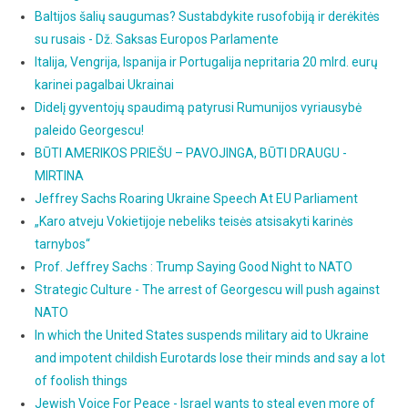
Baltijos šalių saugumas? Sustabdykite rusofobiją ir derėkitės
su rusais - Dž. Saksas Europos Parlamente
Italija, Vengrija, Ispanija ir Portugalija nepritaria 20 mlrd. eurų
karinei pagalbai Ukrainai
Didelį gyventojų spaudimą patyrusi Rumunijos vyriausybė
paleido Georgescu!
BŪTI AMERIKOS PRIEŠU – PAVOJINGA, BŪTI DRAUGU -
MIRTINA
Jeffrey Sachs Roaring Ukraine Speech At EU Parliament
„Karo atveju Vokietijoje nebeliks teisės atsisakyti karinės
tarnybos“
Prof. Jeffrey Sachs : Trump Saying Good Night to NATO
Strategic Culture - The arrest of Georgescu will push against
NATO
In which the United States suspends military aid to Ukraine
and impotent childish Eurotards lose their minds and say a lot
of foolish things
Jewish Voice For Peace - Israel wants to steal even more of