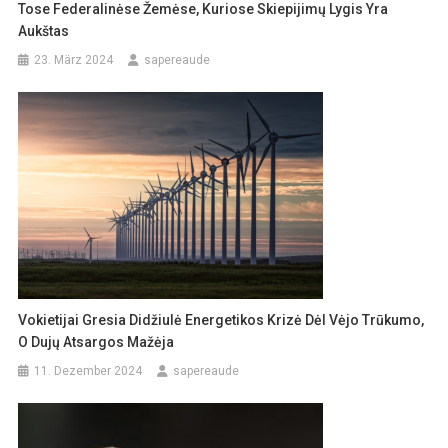
Tose Federalinėse Žemėse, Kuriose Skiepijimų Lygis Yra
Aukštas
23. März 2024
sapereaude
Vokietijai Gresia Didžiulė Energetikos Krizė Dėl Vėjo Trūkumo,
O Dujų Atsargos Mažėja
11. Dezember 2024
sapereaude