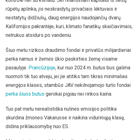
kontrole nei su klimatu. Jei finansiniam kapitalui iš tiesų
rūpėtų aplinka, jis neskraidytų privačiais lėktuvais ir
nestatytų didžiulių, daug energijos naudojančių dvarų
Kalifornijos pakrantėje, kuri, klimato fanatikų skaičiavimais,
netrukus atsidurs po vandeniu.
Šiuo metu rizikos draudimo fondai ir privatūs milijardieriai
perka namus ir žemės ūkio paskirties žemę visame
pasaulyje.
Prancūzijoje
, kur nuo 2024 m. butus bus galima
nuomoti tik tuo atveju, jei jie atitiks tam tikras minimalias
energijos klases, stambūs JAV nekilnojamojo turto fondai
perka šiuos butus
gerokai pigiau nei rinkos kaina.
Tuo pat metu nerealistiška nulinės emisijos politika
skurdina žmones Vakaruose ir naikina viduriniąją klasę,
didina priklausomybę nuo ES.