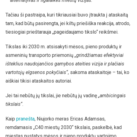
alternatyvas ir ilgalaikes miestų vizijas.“
Tačiau ši pastraipa, kuri tikriausiai buvo įtraukta į ataskaitą
tam, kad būtų pasirengta, jei kiltų priešiška reakcija, atrodo,
tiesiogiai prieštarauja „pageidaujamo tikslo“ reikšmei.
Tikslas iki 2030 m. atsisakyti mėsos, pieno produktų ir
asmeninių transporto priemonių
„grindžiamas efektyviai
išteklius naudojančios gamybos ateities vizija ir plačiais
vartotojų elgsenos pokyčiais“
, sakoma ataskaitoje – tai, ko
aiškiai tikisi ataskaitos autoriai.
Jei tai nebūtų jų tikslai, jie nebūtų jų vadinę
„ambicingais
tikslais“
.
Kaip
pranešta
, Niujorko meras Ericas Adamsas,
remdamasis „C40 miestų 2030“ tikslais, paskelbė, kad
miestas nustatys mėsos ir pieno produktų vartojimo