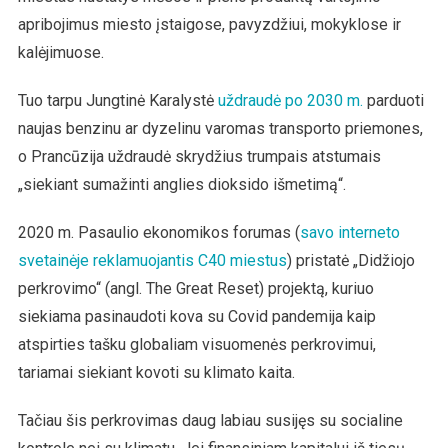
apribojimus miesto įstaigose, pavyzdžiui, mokyklose ir
kalėjimuose.
Tuo tarpu Jungtinė Karalystė
uždraudė po 2030 m.
parduoti
naujas benzinu ar dyzelinu varomas transporto priemones,
o Prancūzija uždraudė skrydžius trumpais atstumais
„siekiant sumažinti anglies dioksido išmetimą“.
2020 m. Pasaulio ekonomikos forumas (
savo interneto
svetainėje reklamuojantis C40 miestus
) pristatė „Didžiojo
perkrovimo“ (angl. The Great Reset) projektą, kuriuo
siekiama pasinaudoti kova su Covid pandemija kaip
atspirties tašku globaliam visuomenės perkrovimui,
tariamai siekiant kovoti su klimato kaita.
Tačiau šis perkrovimas daug labiau susijęs su socialine