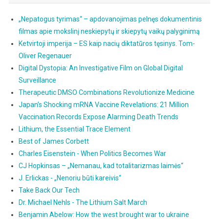
„Nepatogus tyrimas“ – apdovanojimas pelnęs dokumentinis
filmas apie mokslinį neskiepytų ir skiepytų vaikų palyginimą
Ketvirtoji imperija – ES kaip nacių diktatūros tęsinys. Tom-
Oliver Regenauer
Digital Dystopia: An Investigative Film on Global Digital
Surveillance
Therapeutic DMSO Combinations Revolutionize Medicine
Japan’s Shocking mRNA Vaccine Revelations: 21 Million
Vaccination Records Expose Alarming Death Trends
Lithium, the Essential Trace Element
Best of James Corbett
Charles Eisenstein - When Politics Becomes War
CJ Hopkinsas – „Nemanau, kad totalitarizmas laimės“
J. Erlickas - „Nenoriu būti kareivis“
Take Back Our Tech
Dr. Michael Nehls - The Lithium Salt March
Benjamin Abelow: How the west brought war to ukraine