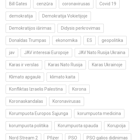
Bill Gates
cenzūra
coronavirusas
Covid 19
demokratija
Demokratija Vokietijoje
Demokratijos iširimas
Didysis perkrovimas
Donaldas Trumpas
ekonomika
ES
geopolitika
jav
JAV interesai Europoje
JAV Nato Rusija Ukraina
Karas ir verslas
Karas Nato Rusija
Karas Ukrainoje
Klimato apgaulė
klimato kaita
Konfliktas Izraelis Palestina
Korona
Koronaskandalas
Koronavirusas
Korumpuota Europos Sąjunga
korumpuota medicina
korumpuota politika
Korumpuota spauda
Korupcija
Nord Stream 2
Pfizer
PSO
PSO galios didinimas