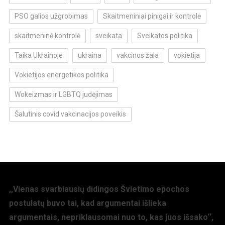
PSO galios užgrobimas
Skaitmeniniai pinigai ir kontrolė
skaitmeninė kontrolė
sveikata
Sveikatos politika
Taika Ukrainoje
ukraina
vakcinos žala
vokietija
Vokietijos energetikos politika
Wokeizmas ir LGBTQ judėjimas
Šalutinis covid vakcinacijos poveikis
,,Vienas svarbiausių didingos Švietimo epochos
postulatų buvo tai, kad argumentai išlieka
argumentais, nepriklausomai nuo to, kas juos išsako‘‘,