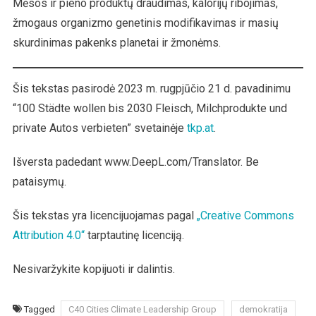
Mėsos ir pieno produktų draudimas, kalorijų ribojimas,
žmogaus organizmo genetinis modifikavimas ir masių
skurdinimas pakenks planetai ir žmonėms.
Šis tekstas pasirodė 2023 m. rugpjūčio 21 d. pavadinimu
“100 Städte wollen bis 2030 Fleisch, Milchprodukte und
private Autos verbieten” svetainėje
tkp.at
.
Išversta padedant www.DeepL.com/Translator. Be
pataisymų.
Šis tekstas yra licencijuojamas pagal
„Creative Commons
Attribution 4.0“
tarptautinę licenciją.
Nesivaržykite kopijuoti ir dalintis.
Tagged
C40 Cities Climate Leadership Group
demokratija