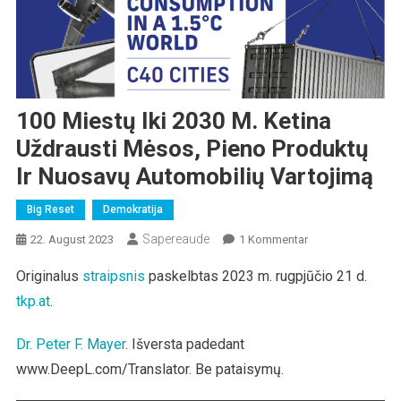
100 Miestų Iki 2030 M. Ketina
Uždrausti Mėsos, Pieno Produktų
Ir Nuosavų Automobilių Vartojimą
Big Reset
Demokratija
Sapereaude
Zu
22. August 2023
1 Kommentar
100
Originalus
straipsnis
paskelbtas 2023 m. rugpjūčio 21 d.
Miestų
tkp.at
.
Iki
2030
M.
Dr. Peter F. Mayer
. Išversta padedant
Ketina
www.DeepL.com/Translator. Be pataisymų.
Uždrausti