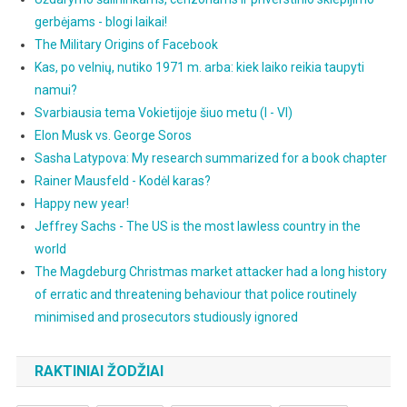
gerbėjams - blogi laikai!
The Military Origins of Facebook
Kas, po velnių, nutiko 1971 m. arba: kiek laiko reikia taupyti
namui?
Svarbiausia tema Vokietijoje šiuo metu (I - VI)
Elon Musk vs. George Soros
Sasha Latypova: My research summarized for a book chapter
Rainer Mausfeld - Kodėl karas?
Happy new year!
Jeffrey Sachs - The US is the most lawless country in the
world
The Magdeburg Christmas market attacker had a long history
of erratic and threatening behaviour that police routinely
minimised and prosecutors studiously ignored
RAKTINIAI ŽODŽIAI