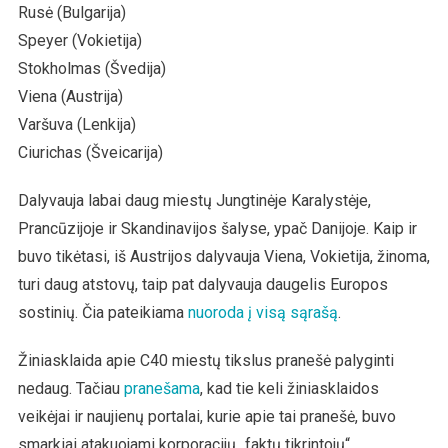
Rusė (Bulgarija)
Speyer (Vokietija)
Stokholmas (Švedija)
Viena (Austrija)
Varšuva (Lenkija)
Ciurichas (Šveicarija)
Dalyvauja labai daug miestų Jungtinėje Karalystėje,
Prancūzijoje ir Skandinavijos šalyse, ypač Danijoje. Kaip ir
buvo tikėtasi, iš Austrijos dalyvauja Viena, Vokietija, žinoma,
turi daug atstovų, taip pat dalyvauja daugelis Europos
sostinių. Čia pateikiama
nuoroda į visą sąrašą
.
Žiniasklaida apie C40 miestų tikslus pranešė palyginti
nedaug. Tačiau
pranešama
, kad tie keli žiniasklaidos
veikėjai ir naujienų portalai, kurie apie tai pranešė, buvo
smarkiai atakuojami korporacijų „faktų tikrintojų“.