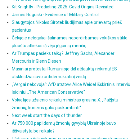
Kit Knightly - Predicting 2025: Covid Origins Revisited
James Roguski - Evidence of Military Control
Slaugytojos Nikolės Sirotek liudijimas apie prievartą prieš
pacientus
Čekijoje nelegaliai šalinamos neperdirbamos vokiškos stiklo
pluošto atliekos iš vėjo jėgainių menčių
Ar Trumpas pasieks taiką? Jeffrey Sachs, Alexander
Mercouris ir Glenn Diesen
Masiniai protestai Rumunijoje dėl atšauktų rinkimų! ES
atskleidžia savo antidemokratinį veidą.
„Vergai nekovoja“: AfD atstovė Alice Weidel išskirtinis interviu
leidiniui „The American Conservative"
Vokietijos užsienio reikalų ministras grasina X: „Pažįstu
žmonių, kuriems galiu paskambinti“
Next week start the days of thunder
Ar 750 000 papildomų žmonių gyvybių Ukrainoje buvo
iššvaistyta be reikalo?
Uždarymo šalininkams, cenzoriams ir priverstinio skiepijimo