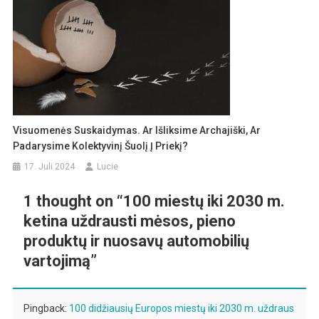
Visuomenės Suskaidymas. Ar Išliksime Archajiški, Ar
Padarysime Kolektyvinį Šuolį Į Priekį?
17. Juli 2024
Lucie
1 thought on “
100 miestų iki 2030 m.
ketina uždrausti mėsos, pieno
produktų ir nuosavų automobilių
vartojimą
”
Pingback:
100 didžiausių Europos miestų iki 2030 m. uždraus