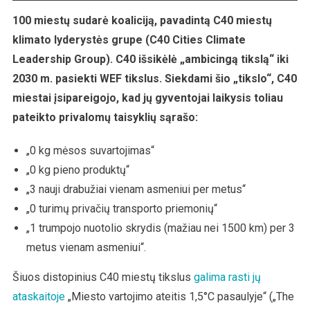
Mėsos,
Pieno
100 miestų sudarė koaliciją, pavadintą C40 miestų
Produktų
klimato lyderystės grupe (C40 Cities Climate
Ir
Leadership Group). C40 išsikėlė „ambicingą tikslą“ iki
Nuosavų
2030 m. pasiekti WEF tikslus. Siekdami šio „tikslo“, C40
Automobilių
miestai įsipareigojo, kad jų gyventojai laikysis toliau
Vartojimą
pateikto privalomų taisyklių sąrašo:
„0 kg mėsos suvartojimas“
„0 kg pieno produktų“
„3 nauji drabužiai vienam asmeniui per metus“
„0 turimų privačių transporto priemonių“
„1 trumpojo nuotolio skrydis (mažiau nei 1500 km) per 3
metus vienam asmeniui“.
Šiuos distopinius C40 miestų tikslus
galima rasti jų
ataskaitoje
„Miesto vartojimo ateitis 1,5°C pasaulyje“ („The