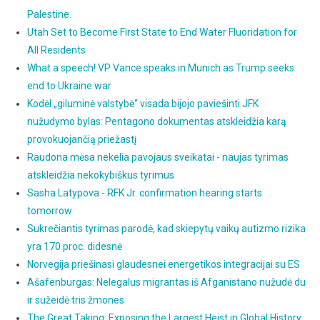
Palestine.
Utah Set to Become First State to End Water Fluoridation for
All Residents
What a speech! VP Vance speaks in Munich as Trump seeks
end to Ukraine war
Kodėl „giluminė valstybė“ visada bijojo paviešinti JFK
nužudymo bylas: Pentagono dokumentas atskleidžia karą
provokuojančią priežastį
Raudona mėsa nekelia pavojaus sveikatai - naujas tyrimas
atskleidžia nekokybiškus tyrimus
Sasha Latypova - RFK Jr. confirmation hearing starts
tomorrow
Sukrečiantis tyrimas parodė, kad skiepytų vaikų autizmo rizika
yra 170 proc. didesnė
Norvegija priešinasi glaudesnei energetikos integracijai su ES
Ašafenburgas: Nelegalus migrantas iš Afganistano nužudė du
ir sužeidė tris žmones
The Great Taking: Exposing the Largest Heist in Global History