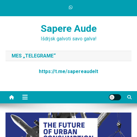
Skip
to
content
Sapere Aude
Išdrįsk galvoti savo galva!
MES „TELEGRAME“
https://t.me/sapereaudelt